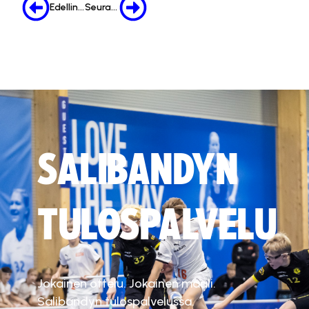
Edellinen
Seuraava
SALIBANDYN
TULOSPALVELU
Jokainen ottelu. Jokainen maali.
Salibandyn tulospalvelussa.