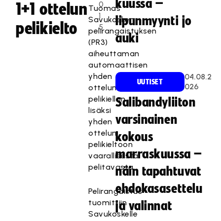
kuussa –
0
1+1 ottelun
Tuomas
1
lipunmyynti jo
Savukosken
pelikielto
5
pelirangaistuksen
auki
(PR3)
aiheuttaman
automaattisen
yhden
04.08.2
UUTISET
026
ottelun
pelikiellon
Salibandyliiton
lisäksi
varsinainen
yhden
ottelun
kokous
pelikieltoon
marraskuussa –
vaarallisesta
pelitavasta.
näin tapahtuvat
ehdokasasettelu
Pelirangaistus
tuomittiin
ja valinnat
Savukoskelle