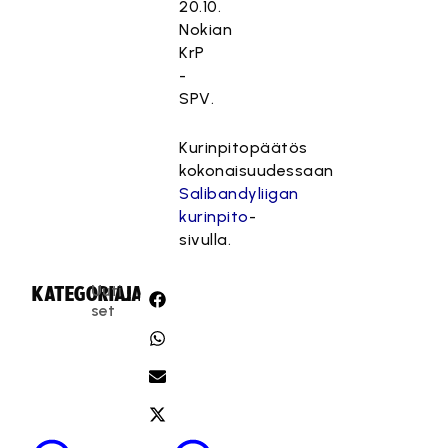
20.10.
Nokian
KrP
-
SPV.
Kurinpitopäätös
kokonaisuudessaan
Salibandyliigan
kurinpito
-
sivulla.
Uuti
KATEGORIA:
JAA:
set