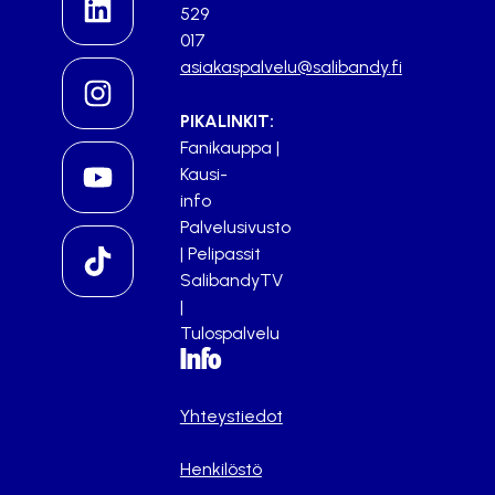
529
017
asiakaspalvelu@salibandy.fi
PIKALINKIT:
Fanikauppa
|
Kausi-
info
Palvelusivusto
|
Pelipassit
SalibandyTV
|
Tulospalvelu
Info
Yhteystiedot
Henkilöstö