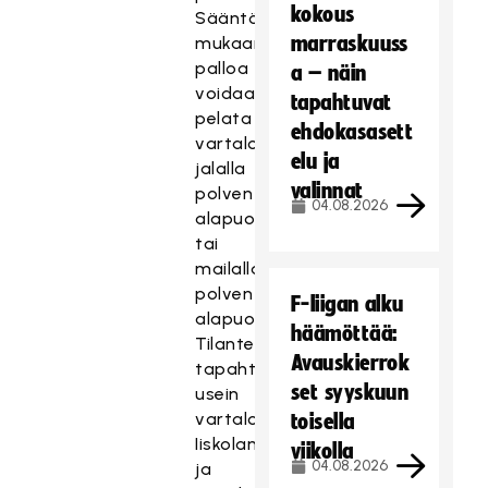
kokous
Sääntöjen
marraskuuss
mukaan
palloa
a – näin
voidaan
tapahtuvat
pelata
ehdokasasett
vartalolla,
elu ja
jalalla
valinnat
polven
04.08.2026
alapuolelta
tai
mailalla
polven
F-liigan alku
alapuolelta.
häämöttää:
Tilanteissa
Avauskierrok
tapahtuu
set syyskuun
usein
vartalokontakteja.
toisella
Iiskolan
viikolla
04.08.2026
ja