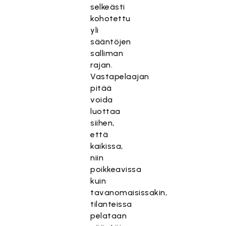
selkeästi
kohotettu
yli
sääntöjen
salliman
rajan.
Vastapelaajan
pitää
voida
luottaa
siihen,
että
kaikissa,
niin
poikkeavissa
kuin
tavanomaisissakin,
tilanteissa
pelataan