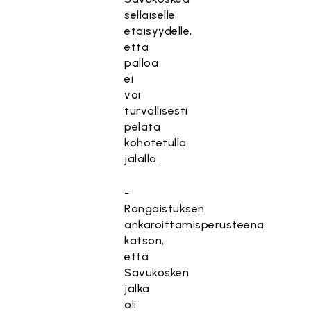
sellaiselle
etäisyydelle,
että
palloa
ei
voi
turvallisesti
pelata
kohotetulla
jalalla.
-
Rangaistuksen
ankaroittamisperusteena
katson,
että
Savukosken
jalka
oli