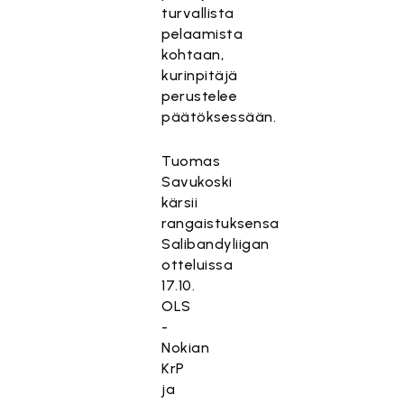
turvallista
pelaamista
kohtaan,
kurinpitäjä
perustelee
päätöksessään.
Tuomas
Savukoski
kärsii
rangaistuksensa
Salibandyliigan
otteluissa
17.10.
OLS
-
Nokian
KrP
ja