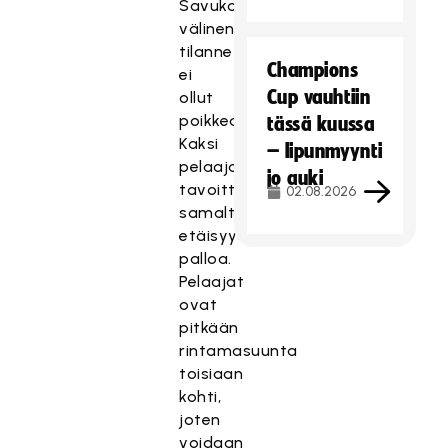
Savukosken
välinen
tilanne
Champions
ei
Cup vauhtiin
ollut
poikkeava.
tässä kuussa
Kaksi
– lipunmyynti
pelaajaa
jo auki
tavoittelevat
02.08.2026
samalta
etäisyydeltä
palloa.
Pelaajat
ovat
pitkään
rintamasuunta
toisiaan
kohti,
joten
voidaan