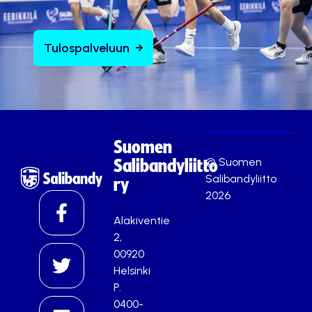
Tulospalveluun
Suomen
© Suomen
Salibandyliitto
Salibandyliitto
ry
2026
Alakiventie
2,
00920
Helsinki
P.
0400-