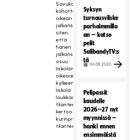
Savukoski
Syksyn
kohottaa
turnausvilske
oikean
jalkansa
parhaimmilla
siten,
an – katso
että
pelit
hänen
SalibandyTV:s
jalkansa
tä
osuu
06.08.2026
Iiskolan
oikeaan
kylkeen.
Iiskola
Pelipassit
loukkaantuu
kaudelle
tilanteessa,
2026–27 nyt
kertoo
myynnissä –
kurinpitäjä
hanki ennen
tilanteesta.
ensimmäistä