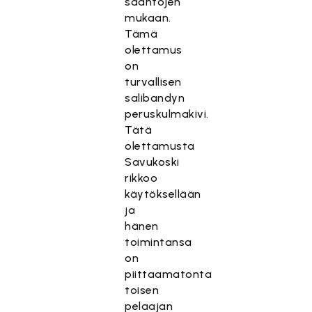
sääntöjen
mukaan.
Tämä
olettamus
on
turvallisen
salibandyn
peruskulmakivi.
Tätä
olettamusta
Savukoski
rikkoo
käytöksellään
ja
hänen
toimintansa
on
piittaamatonta
toisen
pelaajan