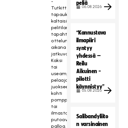
-
peliä
06.08.2026
Tutkittavan
tapauksen
kaltaisia
pelitilanteita
“Kannustava
tapahtuu
ilmapiiri
ottelun
aikana
syntyy
jatkuvasti.
yhdessä –
Kaksi
Reilu
tai
Aikuinen -
useampi
pilotti
pelaaja
käynnistyy”
juoksee
05.08.2026
kohti
pomppivaa
tai
ilmasta
Salibandyliito
putoavaa
n varsinainen
palloa.