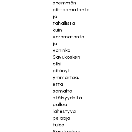
enemmän
piittaamatonta
ja
tahallista
kuin
varomatonta
ja
vahinko.
Savukosken
olisi
pitänyt
ymmärtää,
että
samalta
etäisyydeltä
palloa
lähestyvä
pelaaja
tulee
Savukoskea