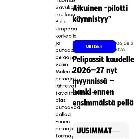
Tuomas
Aikuinen -pilotti
Savukosken
mailaan.
käynnistyy”
Pallo
kimpoaa
korkealle
ja
06.08.2
UUTISET
026
putoaa
pelaajien
Pelipassit kaudelle
väliin.
2026–27 nyt
Molemmat
pelaajat
myynnissä –
lähtevät
hanki ennen
tavoittelemaan
alas
ensimmäistä peliä
putoavaa
palloa.
Ennen
pelaajien
UUSIMMAT
törmäystä