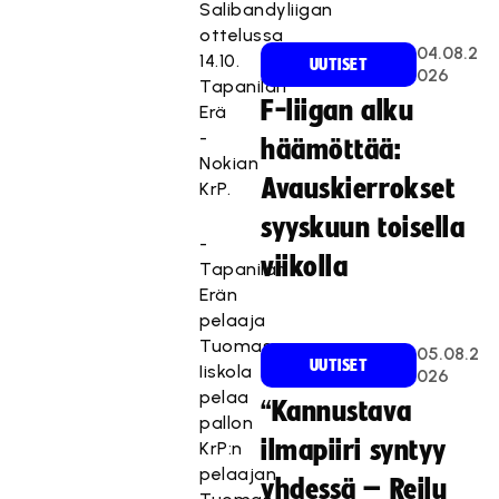
Salibandyliigan
ottelussa
04.08.2
14.10.
UUTISET
026
Tapanilan
F-liigan alku
Erä
-
häämöttää:
Nokian
Avauskierrokset
KrP.
syyskuun toisella
-
viikolla
Tapanilan
Erän
pelaaja
Tuomas
05.08.2
UUTISET
Iiskola
026
pelaa
“Kannustava
pallon
ilmapiiri syntyy
KrP:n
pelaajan
yhdessä – Reilu