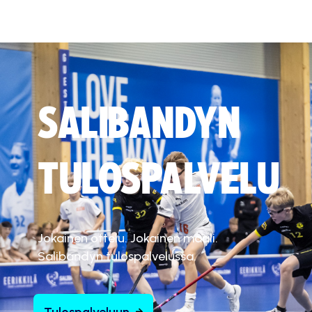
SALIBANDYN
TULOSPALVELU
Jokainen ottelu. Jokainen maali.
Salibandyn tulospalvelussa.
Tulospalveluun