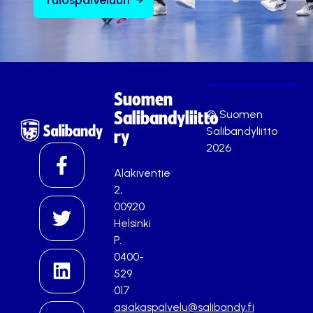
Suomen
© Suomen
Salibandyliitto
Salibandyliitto
ry
2026
Alakiventie
2,
00920
Helsinki
P.
0400-
529
017
asiakaspalvelu@salibandy.fi