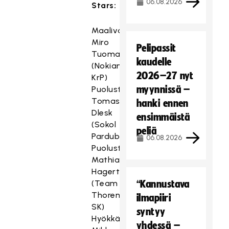
06.08.2026
Stars:
Maalivahti
Miro
Pelipassit
Tuomala
kaudelle
(Nokian
2026–27 nyt
KrP)
myynnissä –
Puolustaja
Tomas
hanki ennen
Dlesk
ensimmäistä
(Sokol
peliä
Pardubice)
06.08.2026
Puolustaja
Mathias
Hagert
(Team
“Kannustava
Thorengruppen
ilmapiiri
SK)
syntyy
Hyökkääjä
yhdessä –