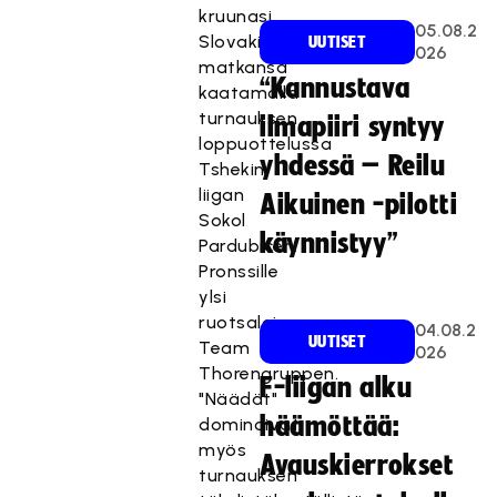
kruunasi
05.08.2
Slovakian-
UUTISET
026
matkansa
“Kannustava
kaatamalla
turnauksen
ilmapiiri syntyy
loppuottelussa
yhdessä – Reilu
Tshekin
liigan
Aikuinen -pilotti
Sokol
käynnistyy”
Pardubicen.
Pronssille
ylsi
ruotsalainen
04.08.2
UUTISET
Team
026
Thorengruppen.
F-liigan alku
"Näädät"
häämöttää:
dominoivat
myös
Avauskierrokset
turnauksen