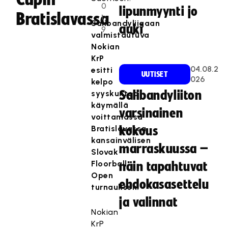
0
lipunmyynti jo
Bratislavassa
1
Salibandyliigaan
auki
9
valmistautuva
Nokian
KrP
04.08.2
esitti
UUTISET
026
kelpo
syyskuntoa
Salibandyliiton
käymällä
varsinainen
voittamassa
Bratislavassa
kokous
kansainvälisen
marraskuussa –
Slovak
Floorball
näin tapahtuvat
Open
ehdokasasettelu
turnauksen.
ja valinnat
Nokian
KrP