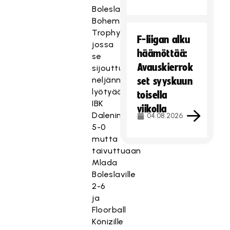
Boleslavissa
Bohemia
Trophyssa,
F-liigan alku
jossa
häämöttää:
se
Avauskierrok
sijouttui
neljänneksi
set syyskuun
lyötyään
toisella
IBK
viikolla
Dalenin
04.08.2026
5-0
mutta
taivuttuaan
Mlada
Boleslaville
2-6
ja
Floorball
Könizille