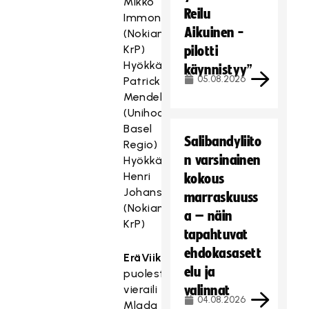
Mikko
Reilu
Immonen
Aikuinen -
(Nokian
KrP)
pilotti
Hyökkääjä
käynnistyy”
05.08.2026
Patrick
Mendelin
(Unihockey
Basel
Salibandyliito
Regio)
n varsinainen
Hyökkääjä
Henri
kokous
Johansson
marraskuuss
(Nokian
a – näin
KrP)
tapahtuvat
ehdokasasett
EräViikingit
elu ja
puolestaan
vieraili
valinnat
04.08.2026
Mlada