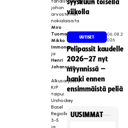
syyskuun toisella
tähdistökentällistä,
johon
viikolla
arvostettiin
nokialaisista
Miro
Tuomala
,
06.08.2
UUTISET
026
Mikko
Immonen
Pelipassit kaudelle
ja
2026–27 nyt
Henri
Johansson
.
myynnissä –
hanki ennen
Alkusarjassa
KrP
ensimmäistä peliä
taipui
Unihockey
Basel
Regiolle
UUSIMMAT
3-5
ja