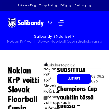
SalibandyTV
Tulospalvelu
F-liiga
Fanikauppa
Salibandy.fi
Uutiset
Nokian KrP voitti Slovak Floorball Cupin Bratislavassa
Lukukertoja:
132
Nokian
Nokian
SUOSITTUA
2
KrP
02.08.2
KrP voitti
0
UUTISET
toi
026
.
Slovak
Slovak
Champions Cup
0
Floorball
8
vauhtiin tässä
Openin
Floorball
.
voittopokaalin
kuussa –
2
Cupin
Suomeen.