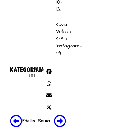
10-
13.
Kuva:
Nokian
KrP:n
Instagram-
tili
Uuti
KATEGORIA:
JAA:
set
Edellinen
Seuraava