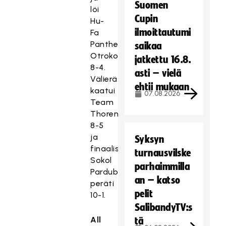
Suomen
löi
Cupin
Hu-
ilmoittautumi
Fa
Panthers
saikaa
Otrokovicen
jatkettu 16.8.
8-4.
asti – vielä
Välierässä
ehtii mukaan
kaatui
07.08.2026
Team
Thorengruppen
8-5
ja
Syksyn
finaalissa
turnausvilske
Sokol
parhaimmilla
Pardubice
an – katso
peräti
pelit
10-1.
SalibandyTV:s
All
tä