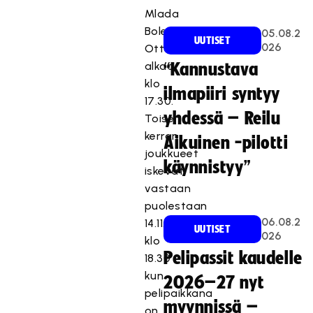
Mlada
Boleslav.
05.08.2
UUTISET
026
Ottelu
alkaa
“Kannustava
klo
ilmapiiri syntyy
17.30.
yhdessä – Reilu
Toisen
kerran
Aikuinen -pilotti
joukkueet
käynnistyy”
iskevät
vastaan
puolestaan
06.08.2
14.11.,
UUTISET
026
klo
Pelipassit kaudelle
18.30
kun
2026–27 nyt
pelipaikkana
myynnissä –
on