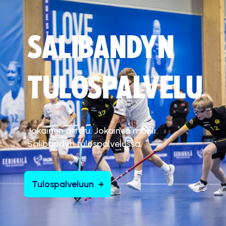
SALIBANDYN
TULOSPALVELU
Jokainen ottelu. Jokainen maali.
Salibandyn tulospalvelussa.
Tulospalveluun