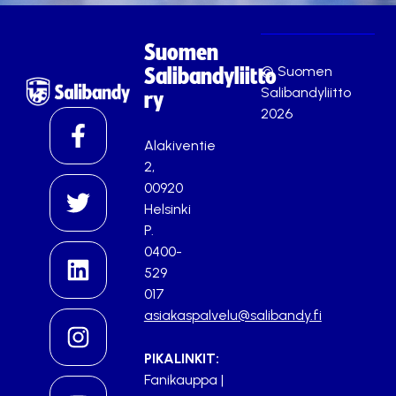
Suomen
© Suomen
Salibandyliitto
Salibandyliitto
ry
2026
Alakiventie
2,
00920
Helsinki
P.
0400-
529
017
asiakaspalvelu@salibandy.fi
PIKALINKIT:
Fanikauppa
|