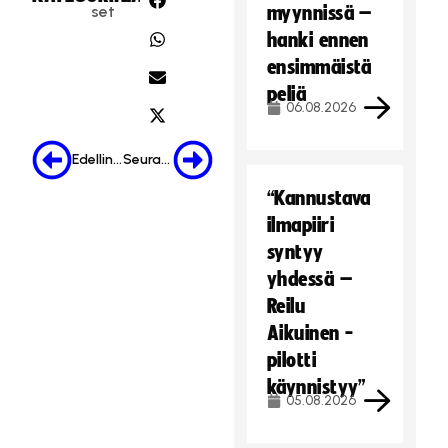
set
myynnissä –
hanki ennen
ensimmäistä
peliä
06.08.2026
Edellinen
Seuraava
“Kannustava
ilmapiiri
syntyy
yhdessä –
Reilu
Aikuinen -
pilotti
käynnistyy”
05.08.2026