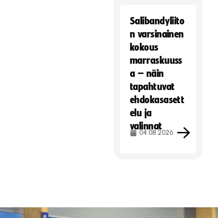
Salibandyliito
n varsinainen
kokous
marraskuuss
a – näin
tapahtuvat
ehdokasasett
elu ja
valinnat
04.08.2026