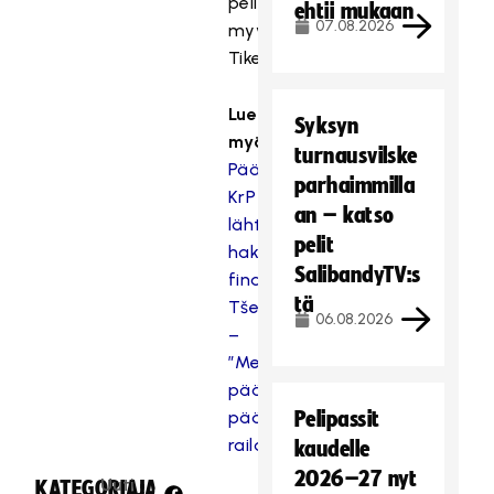
peliin
ehtii mukaan
07.08.2026
myy
Tiketti.
Lue
Syksyn
myös:
turnausvilske
Pääkallo.fi:
parhaimmilla
KrP
an – katso
lähtee
pelit
hakemaan
SalibandyTV:s
finaalipaikkaa
tä
Tšekistä
06.08.2026
–
”Mennään
päästä
päähän
Pelipassit
railakkaasti”
kaudelle
2026–27 nyt
Uuti
KATEGORIA:
JAA: