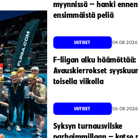
myynnissä – hanki ennen
ensimmäistä peliä
04.08.2026
UUTISET
F-liigan alku häämöttää:
Avauskierrokset syyskuu
toisella viikolla
06.08.2026
UUTISET
Syksyn turnausvilske
parhaimmillaan – katso p