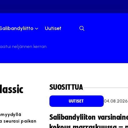
Salibandyliitto
Uutiset
atui neljännen kerran
SUOSITTUA
assic
04.08.2026
UUTISET
nmyydyllä
Salibandyliiton varsinain
ua seurasi paikan
kokous marraskuussa – 