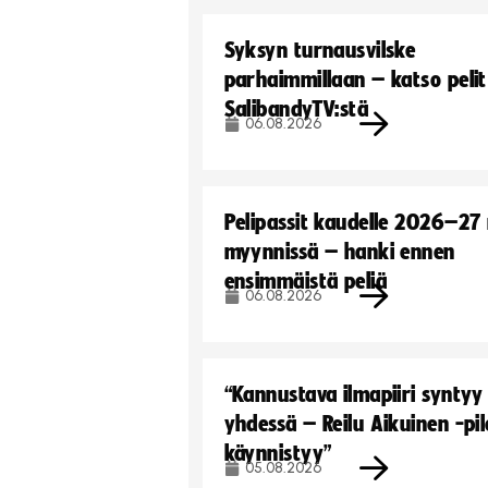
Syksyn turnausvilske
parhaimmillaan – katso pelit
SalibandyTV:stä
06.08.2026
Pelipassit kaudelle 2026–27
myynnissä – hanki ennen
ensimmäistä peliä
06.08.2026
“Kannustava ilmapiiri syntyy
yhdessä – Reilu Aikuinen -pil
käynnistyy”
05.08.2026