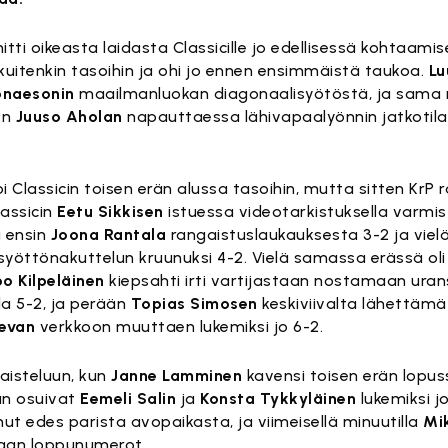
i oikeasta laidasta Classicille jo edellisessä kohtaami
 kuitenkin tasoihin ja ohi jo ennen ensimmäistä taukoa.
Lu
onaesonin
maailmanluokan diagonaalisyötöstä, ja sama 
en
Juuso Aholan
napauttaessa lähivapaalyönnin jatkotil
i Classicin toisen erän alussa tasoihin, mutta sitten KrP r
lassicin
Eetu Sikkisen
istuessa videotarkistuksella varmi
i ensin
Joona Rantala
rangaistuslaukauksesta 3-2 ja viel
yöttönakuttelun kruunuksi 4-2. Vielä samassa erässä oli
o Kilpeläinen
kiepsahti irti vartijastaan nostamaan ura
a 5-2, ja perään
Topias Simosen
keskiviivalta lähettämä p
sevan
verkkoon muuttaen lukemiksi jo 6-2.
taisteluun, kun
Janne Lamminen
kavensi toisen erän lopuss
un osuivat
Eemeli Salin
ja
Konsta Tykkyläinen
lukemiksi jo
ut edes parista avopaikasta, ja viimeisellä minuutilla
Mi
maan loppunumerot.