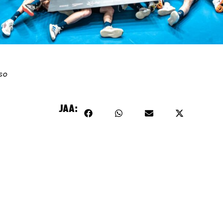
kso
JAA: