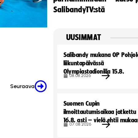
SalibandyTV:stä
UUSIMMAT
Salibandy mukana OP Pohjol
liikuntapäivässä
Olympiastadionilla 15.8.
08.08.2026
Seuraava
Suomen Cupin
ilmoittautumisaikaa jatkettu
16.8. asti – vielä ehtii muka
07.08.2026