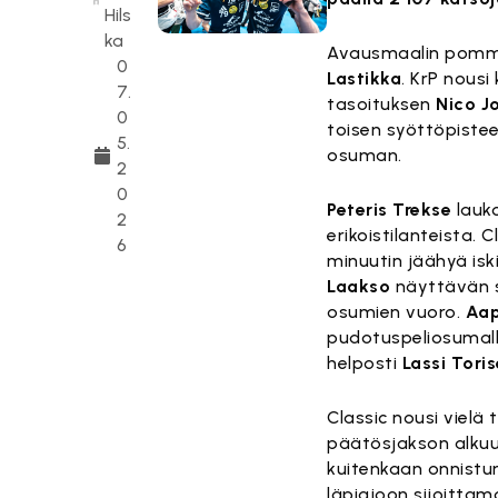
Hils
ka
Avausmaalin pommitt
0
Lastikka
. KrP nousi
7.
tasoituksen
Nico J
0
toisen syöttöpiste
5.
osuman.
2
0
Peteris Trekse
lauko
2
erikoistilanteista. C
6
minuutin jäähyä isk
Laakso
näyttävän s
osumien vuoro.
Aap
pudotuspeliosumall
helposti
Lassi Tori
Classic nousi vielä 
päätösjakson alku
kuitenkaan onnistun
läpiajoon sijoitta