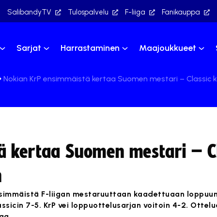
SalibandyTV
Tulospalvelu
F-liiga
Fanikauppa
Sarjat
Harrastaminen
Maajoukkueet
Nokian KrP ensimmäistä kertaa Suomen mestari – Classic ka
ä kertaa Suomen mestari – Cl
n
ensimmäistä F-liigan mestaruuttaan kaadettuaan loppuu
ssicin 7-5. KrP vei loppuottelusarjan voitoin 4-2. Ottel
aa.