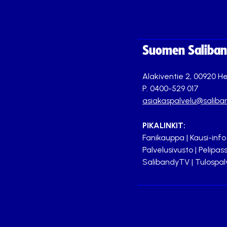
Suomen Saliband
Alakiventie 2, 00920 He
P. 0400-529 017
asiakaspalvelu@saliban
PIKALINKIT:
Fanikauppa
|
Kausi-info
Palvelusivusto
|
Pelipass
SalibandyTV
|
Tulospal