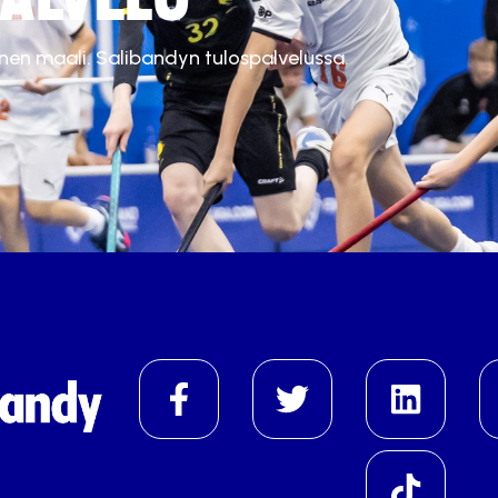
inen maali. Salibandyn tulospalvelussa.