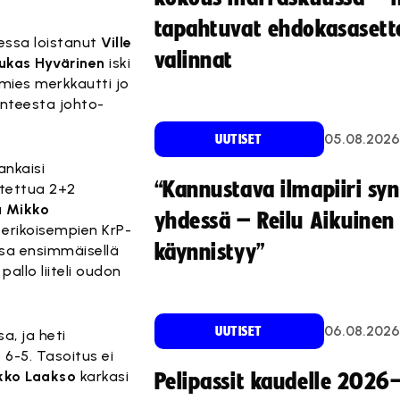
tapahtuvat ehdokasasette
sessa loistanut
Ville
valinnat
ukas Hyvärinen
iski
mies merkkautti jo
anteesta johto-
05.08.2026
UUTISET
ankaisi
“Kannustava ilmapiiri sy
stettua 2+2
ä
Mikko
yhdessä – Reilu Aikuinen 
 erikoisempien KrP-
käynnistyy”
nsa ensimmäisellä
allo liiteli oudon
06.08.2026
UUTISET
a, ja heti
 6-5. Tasoitus ei
kko Laakso
karkasi
Pelipassit kaudelle 2026