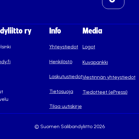
yliitto ry
Info
Media
lsinki
Yhteystiedot
Logot
dy.fi
Henkilöstö
Kuvapankki
Laskutustiedot
Viestinnän yhteystiedot
Tietosuoja
it
Tiedotteet (ePressi)
velu
Tilaa uutiskirje
© Suomen Salibandyliitto 2026