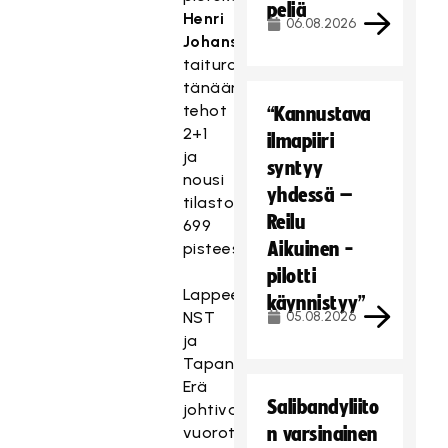
peliä
Henri
06.08.2026
Johansson
taituroi
tänään
tehot
“Kannustava
2+1
ilmapiiri
ja
syntyy
nousi
yhdessä –
tilastossa
Reilu
699
Aikuinen -
pisteeseen.
pilotti
Lappeenrannassa
käynnistyy”
NST
05.08.2026
ja
Tapanilan
Erä
Salibandyliito
johtivat
vuorotahtiin
n varsinainen