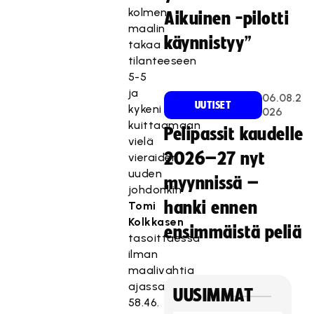
kolmen
Aikuinen -pilotti
maalin
käynnistyy”
takaa
tilanteeseen
5-5
ja
06.08.2
UUTISET
kykeni
026
kuittaamaan
Pelipassit kaudelle
vielä
2026–27 nyt
vieraiden
uuden
myynnissä –
johdonkin
hanki ennen
Tomi
Kolkkasen
ensimmäistä peliä
tasoittaessa
ilman
maalivahtia
ajassa
UUSIMMAT
58.46.