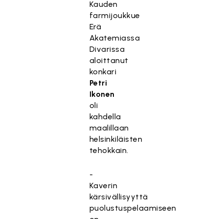
Kauden
farmijoukkue
Erä
Akatemiassa
Divarissa
aloittanut
konkari
Petri
Ikonen
oli
kahdella
maalillaan
helsinkiläisten
tehokkain.
-
Kaverin
kärsivällisyyttä
puolustuspelaamiseen