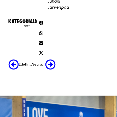
Juhani
Järvenpää
Uuti
KATEGORIA:
JAA:
set
Edellinen
Seuraava