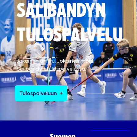
SALIBANDYN
TULOSPALVELU
Jokainen ottelu. Jokainen maali.
Salibandyn tulospalvelussa.
Tulospalveluun
Suomen