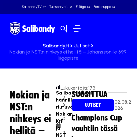
SalibandyTV
Tulospalvelu
F-liiga
Fanikauppa
Salibandy.fi
Uutiset
Nokian ja NST:n nihkeys ei hellitä – Johanssonille 699.
liigapiste
Lukukertoja:
173
Nokian ja
Salibandyliigan
SUOSITTUA
2
hännillä
02.08.2
NST:n
6
UUTISET
riutuvat
026
.1
Nokian
nihkeys ei
Champions Cup
0
KrP
.
vauhtiin tässä
ja
hellitä –
2
NST