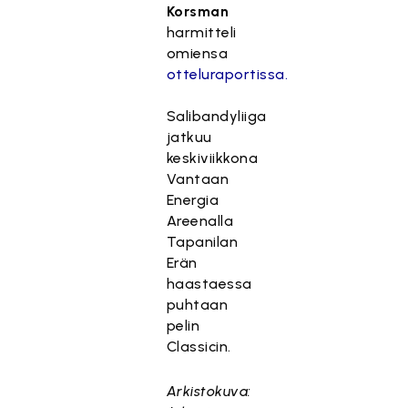
Korsman
harmitteli
omiensa
otteluraportissa.
Salibandyliiga
jatkuu
keskiviikkona
Vantaan
Energia
Areenalla
Tapanilan
Erän
haastaessa
puhtaan
pelin
Classicin.
Arkistokuva: