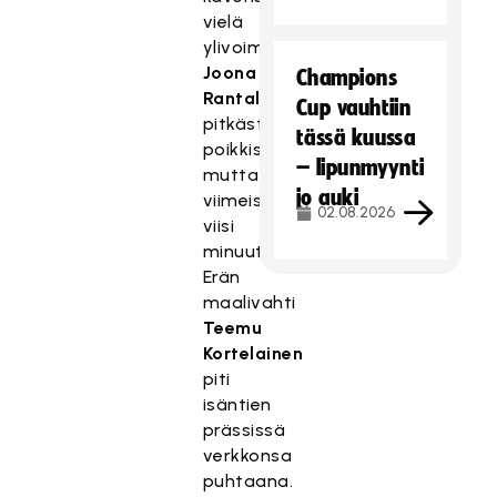
vielä
ylivoimalla
Joona
Champions
Rantalan
Cup vauhtiin
pitkästä
tässä kuussa
poikkisyötöstä,
– lipunmyynti
mutta
jo auki
viimeiset
02.08.2026
viisi
minuuttia
Erän
maalivahti
Teemu
Kortelainen
piti
isäntien
prässissä
verkkonsa
puhtaana.