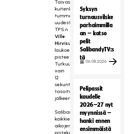
Taivas
Syksyn
kuitenkin
tummeni
turnausvilske
uudestaan
parhaimmilla
TPS:n
an – katso
Ville
pelit
Hirvisuon
SalibandyTV:s
laukoessa
pisteet
tä
06.08.2026
Turkuun
vain
12
sekuntia
Pelipassit
tasoituksen
kaudelle
jälkeen.
2026–27 nyt
Salibandyliigan
myynnissä –
kaikkien
hanki ennen
aikojen
ensimmäistä
pistekolmonen