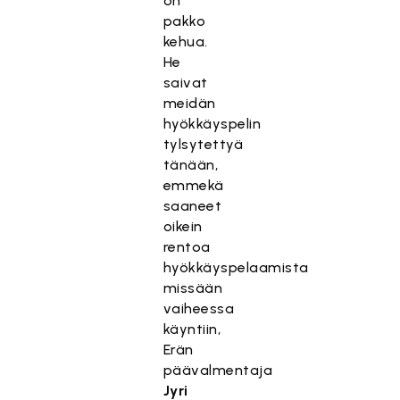
on
pakko
kehua.
He
saivat
meidän
hyökkäyspelin
tylsytettyä
tänään,
emmekä
saaneet
oikein
rentoa
hyökkäyspelaamista
missään
vaiheessa
käyntiin,
Erän
päävalmentaja
Jyri