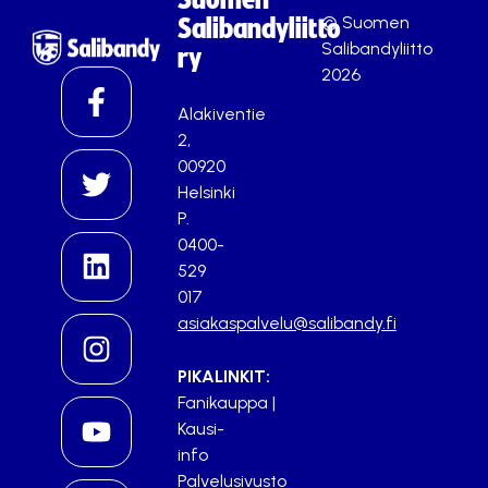
© Suomen
Salibandyliitto
Salibandyliitto
ry
2026
Alakiventie
2,
00920
Helsinki
P.
0400-
529
017
asiakaspalvelu@salibandy.fi
PIKALINKIT:
Fanikauppa
|
Kausi-
info
Palvelusivusto