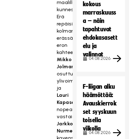
maalilla
kokous
kunnes
marraskuuss
Erä
a – näin
repäisi
tapahtuvat
kolmannessa
ehdokasasett
erässä
eron
elu ja
kahteen
valinnat
04.08.2026
Mikko
Jolman
osuttua
ylivoimalla
F-liigan alku
ja
häämöttää:
Lauri
Kapasen
Avauskierrok
nopeasta
set syyskuun
vastaiskusta.
toisella
Jarkko
viikolla
Nurmela
04.08.2026
kavensi