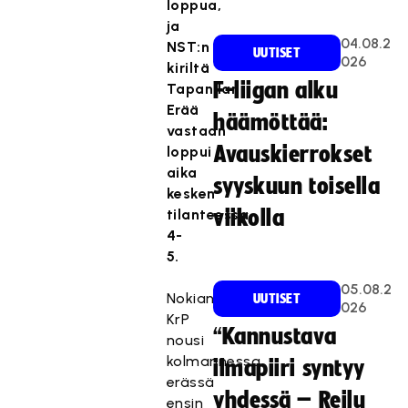
loppua,
ja
04.08.2
NST:n
UUTISET
026
kiriltä
F-liigan alku
Tapanilan
Erää
häämöttää:
vastaan
Avauskierrokset
loppui
aika
syyskuun toisella
kesken
tilanteessa
viikolla
4-
5.
05.08.2
Nokian
UUTISET
026
KrP
“Kannustava
nousi
kolmannessa
ilmapiiri syntyy
erässä
yhdessä – Reilu
ensin