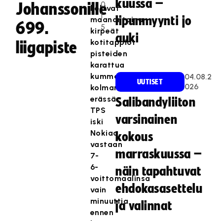
kuussa –
0
Johanssonille
kokivat
1
lipunmyynti jo
maanantaina
699.
5
kirpeät
auki
kotitappiot
liigapiste
pisteiden
karattua
kummaltakin
04.08.2
UUTISET
026
kolmannessa
erässä.
Salibandyliiton
TPS
varsinainen
iski
Nokiaa
kokous
vastaan
marraskuussa –
7-
6-
näin tapahtuvat
voittomaalinsa
ehdokasasettelu
vain
minuuttia
ja valinnat
ennen