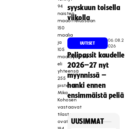
94
syyskuun toisella
naisten
viikolla
maaottelussaan
150
maalia
06.08.2
ja
UUTISET
026
105
Pelipassit kaudelle
maalisyöttöä
eli
2026–27 nyt
yhteensä
myynnissä –
255
hanki ennen
pistettä.
Mika
ensimmäistä peliä
Kohosen
vastaavat
tilastot
UUSIMMAT
ovat
194