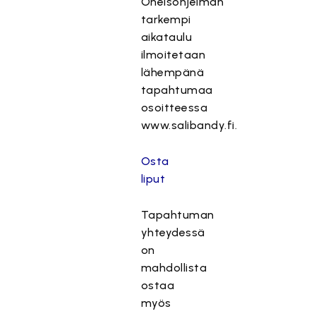
Oheisohjelman
tarkempi
aikataulu
ilmoitetaan
lähempänä
tapahtumaa
osoitteessa
www.salibandy.fi.
Osta
liput
Tapahtuman
yhteydessä
on
mahdollista
ostaa
myös