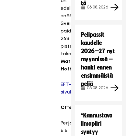
on
tä
06.08.2026
edellä
enää
Sveitsin
paidassa
Pelipassit
268
kaudelle
pistettä
2026–27 nyt
takonut
myynnissä –
Matthias
hanki ennen
Hofbauer
.
ensimmäistä
peliä
EFT-
06.08.2026
sivulle
Otteluohjelma:
“Kannustava
Perjantai
ilmapiiri
6.6.
syntyy