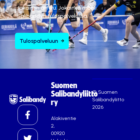
Jokainen ottelu. Jokainen maali.
Salibandyn tulospalvelussa.
Tulospalveluun
Suomen
© Suomen
Salibandyliitto
Salibandyliitto
ry
2026
Alakiventie
2,
00920