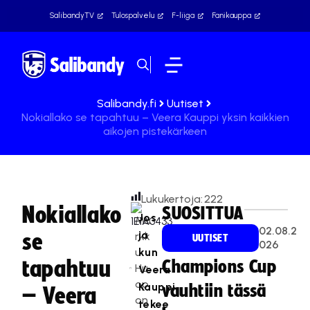
SalibandyTV
Tulospalvelu
F-liiga
Fanikauppa
Salibandy.fi
Uutiset
Nokiallako se tapahtuu – Veera Kauppi yksin kaikkien
aikojen pistekärkeen
Lukukertoja:
222
Nokiallako
SUOSITTUA
Jos
Ma
02.08.2
ja
se
rkk
UUTISET
026
u
kun
tapahtuu
Champions Cup
Hu
Veera
op
Kauppi
vauhtiin tässä
– Veera
on
tekee