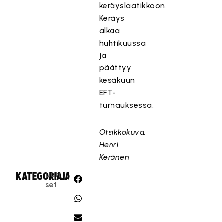
keräyslaatikkoon.
Keräys
alkaa
huhtikuussa
ja
päättyy
kesäkuun
EFT-
turnauksessa.
Otsikkokuva:
Henri
Keränen
Uuti
KATEGORIA:
JAA:
set