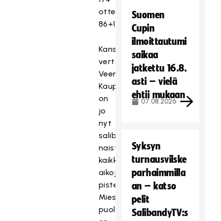
ottelussa
Suomen
86+169=255.
Cupin
ilmoittautumi
Kansainvälisessä
saikaa
vertailussa
jatkettu 16.8.
Veera
asti – vielä
Kauppi
ehtii mukaan
on
07.08.2026
jo
nyt
salibandyn
Syksyn
naisten
turnausvilske
kaikkien
parhaimmilla
aikojen
pisteykkönen.
an – katso
Miesten
pelit
puolella
SalibandyTV:s