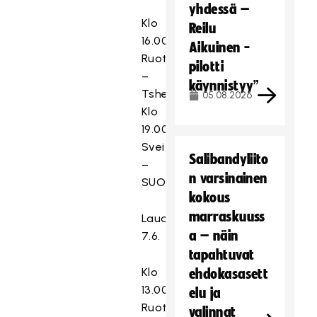
yhdessä –
Klo
Reilu
16.00
Aikuinen -
Ruotsi
pilotti
–
käynnistyy”
Tshekki
05.08.2026
Klo
19.00
Sveitsi
Salibandyliito
–
n varsinainen
SUOMI
kokous
marraskuuss
Lauantai
a – näin
7.6.
tapahtuvat
Klo
ehdokasasett
13.00
elu ja
Ruotsi
valinnat