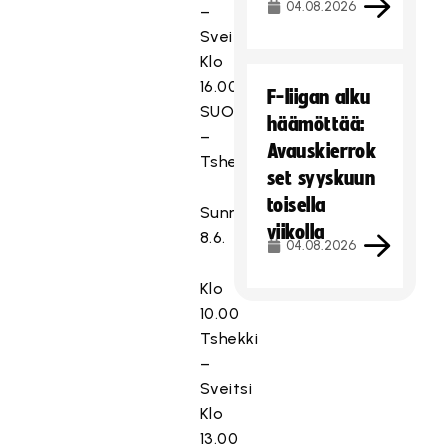
04.08.2026
–
Sveitsi
Klo
16.00
F-liigan alku
SUOMI
häämöttää:
–
Avauskierrok
Tshekki
set syyskuun
toisella
Sunnuntai
viikolla
8.6.
04.08.2026
Klo
10.00
Tshekki
–
Sveitsi
Klo
13.00