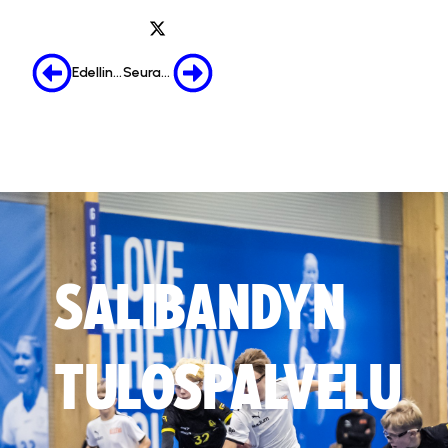
Edellinen
Seuraava
SALIBANDYN
TULOSPALVELU