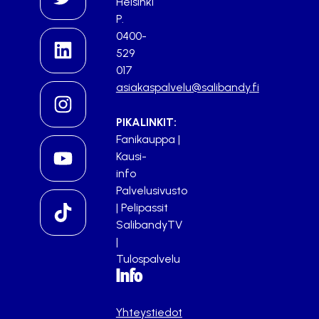
Helsinki
P.
0400-
529
017
asiakaspalvelu@salibandy.fi
PIKALINKIT:
Fanikauppa
|
Kausi-
info
Palvelusivusto
|
Pelipassit
SalibandyTV
|
Tulospalvelu
Info
Yhteystiedot