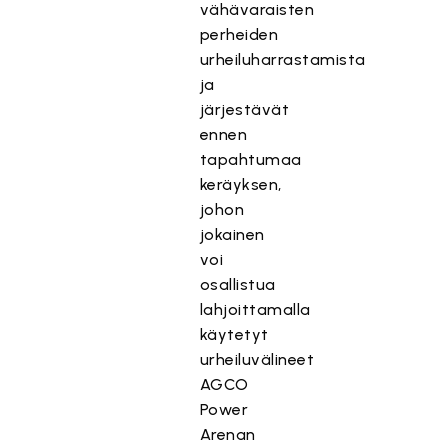
vähävaraisten
perheiden
urheiluharrastamista
ja
järjestävät
ennen
tapahtumaa
keräyksen,
johon
jokainen
voi
osallistua
lahjoittamalla
käytetyt
urheiluvälineet
AGCO
Power
Arenan