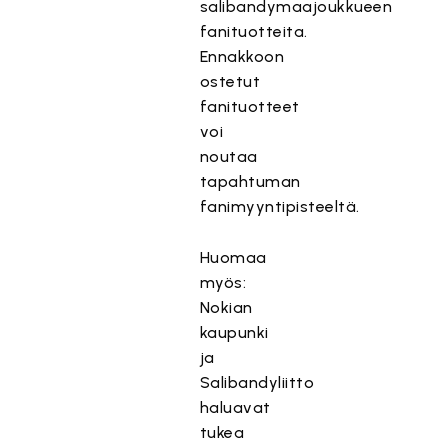
salibandymaajoukkueen
fanituotteita.
Ennakkoon
ostetut
fanituotteet
voi
noutaa
tapahtuman
fanimyyntipisteeltä.
Huomaa
myös:
Nokian
kaupunki
ja
Salibandyliitto
haluavat
tukea