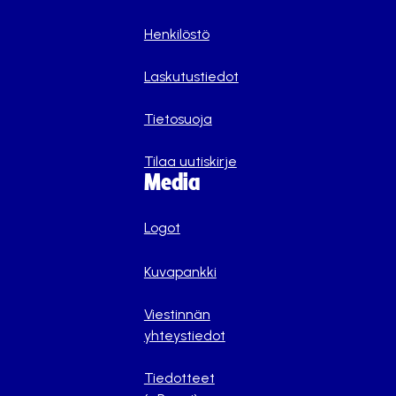
Henkilöstö
Laskutustiedot
Tietosuoja
Tilaa uutiskirje
Media
Logot
Kuvapankki
Viestinnän
yhteystiedot
Tiedotteet