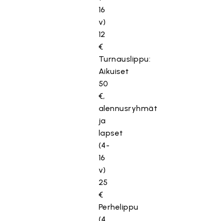
16
v)
12
€
Turnauslippu:
Aikuiset
50
€,
alennusryhmät
ja
lapset
(4-
16
v)
25
€
Perhelippu
(4