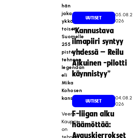
hän
jakaa
05.08.2
UUTISET
026
ykköstilan
toisen
“Kannustava
Suomelle
ilmapiiri syntyy
255
yhdessä – Reilu
pistettä
tehneen
Aikuinen -pilotti
legendan
käynnistyy”
eli
Mika
Kohosen
04.08.2
kanssa.
UUTISET
026
F-liigan alku
Veera
Kauppi
häämöttää:
on
Avauskierrokset
tehnyt