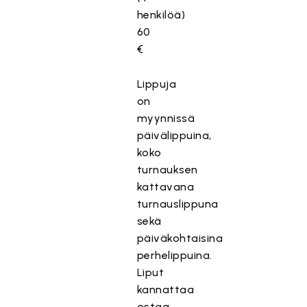
henkilöä)
60
€
Lippuja
on
myynnissä
päivälippuina,
koko
turnauksen
kattavana
turnauslippuna
sekä
päiväkohtaisina
perhelippuina.
Liput
kannattaa
ostaa