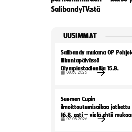
SalibandyTV:stä
UUSIMMAT
Salibandy mukana OP Pohjol
liikuntapäivässä
Olympiastadionilla 15.8.
08.08.2026
Suomen Cupin
ilmoittautumisaikaa jatkettu
16.8. asti – vielä ehtii muka
07.08.2026