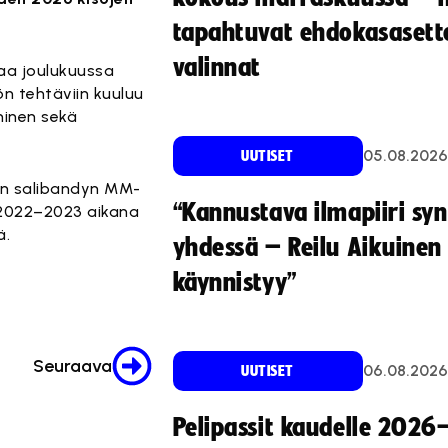
tapahtuvat ehdokasasette
valinnat
taa joulukuussa
ön tehtäviin kuuluu
inen sekä
05.08.2026
UUTISET
en salibandyn MM-
“Kannustava ilmapiiri sy
 2022–2023 aikana
ä.
yhdessä – Reilu Aikuinen 
käynnistyy”
Seuraava
06.08.2026
UUTISET
Pelipassit kaudelle 2026