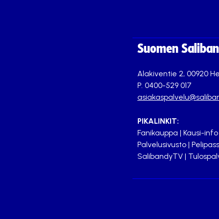
Suomen Saliband
Alakiventie 2, 00920 He
P. 0400-529 017
asiakaspalvelu@saliban
PIKALINKIT:
Fanikauppa
|
Kausi-info
Palvelusivusto
|
Pelipass
SalibandyTV
|
Tulospal