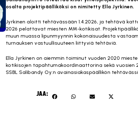
osalta projektipäälliköksi on nimitetty Ella Jyrkinen.
Jyrkinen aloitti tehtävässään 1.4.2026, ja tehtävä kat
2026 pelattavat miesten MM-kotikisat. Projektipäällik
muun muassa lipunmyynnin kokonaisuudesta vastaam
turnauksen vastuullisuuteen liittyviä tehtäviä.
Ella Jyrkinen on aiemmin toiminut vuoden 2020 miest
kotikisojen tapahtumakoordinaattorina sekä vuosien
SSBL Salibandy Oy:n avainasiakaspäällikön tehtäväss
JAA: