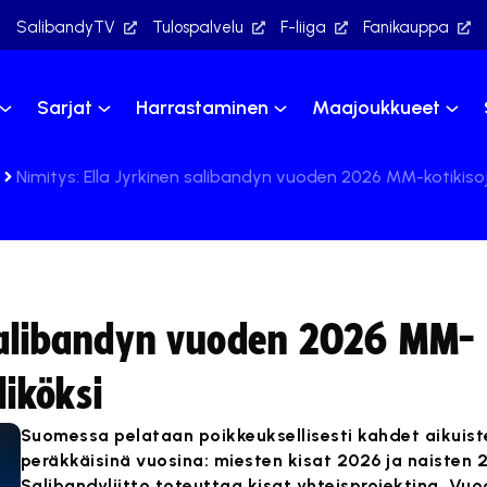
SalibandyTV
Tulospalvelu
F-liiga
Fanikauppa
Sarjat
Harrastaminen
Maajoukkueet
Nimitys: Ella Jyrkinen salibandyn vuoden 2026 MM-kotikisoj
 salibandyn vuoden 2026 MM-
liköksi
Suomessa pelataan poikkeuksellisesti kahdet aikuis
peräkkäisinä vuosina: miesten kisat 2026 ja naisten 
Salibandyliitto toteuttaa kisat yhteisprojektina. Vu