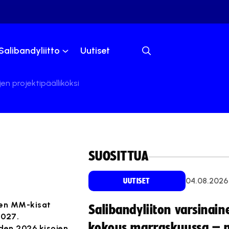
Salibandyliitto
Uutiset
en projektipäälliköksi
SUOSITTUA
04.08.2026
UUTISET
ten MM-kisat
Salibandyliiton varsinain
2027.
kokous marraskuussa – 
oden 2026 kisojen