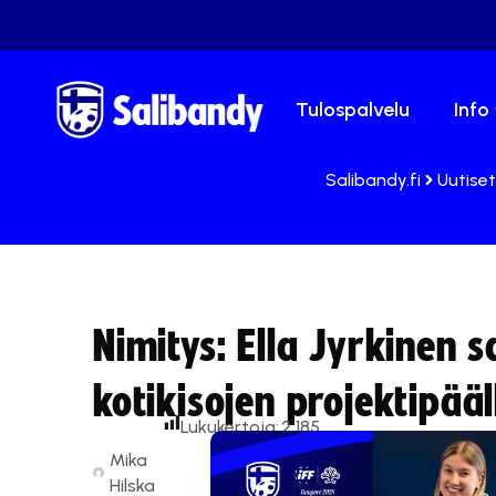
Tulospalvelu
Info
Salibandy.fi
Uutiset
Nimitys: Ella Jyrkinen
kotikisojen projektipääl
Lukukertoja:
2 185
Mika
Hilska