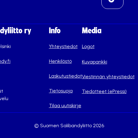
yliitto ry
Info
Media
lsinki
Yhteystiedot
Logot
dy.fi
Henkilöstö
Kuvapankki
Laskutustiedot
Viestinnän yhteystiedot
Tietosuoja
it
Tiedotteet (ePressi)
velu
Tilaa uutiskirje
© Suomen Salibandyliitto 2026