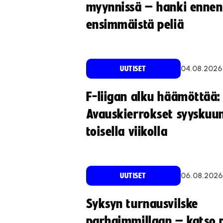
myynnissä – hanki ennen
ensimmäistä peliä
04.08.2026
UUTISET
F-liigan alku häämöttää:
Avauskierrokset syyskuu
toisella viikolla
06.08.2026
UUTISET
Syksyn turnausvilske
parhaimmillaan – katso p