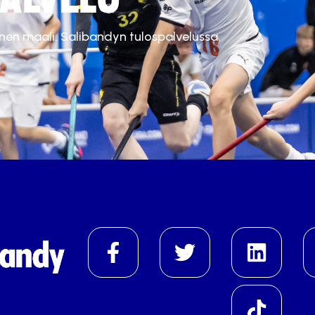
inen maali. Salibandyn tulospalvelussa.