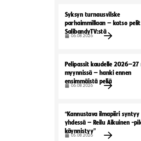
Syksyn turnausvilske
parhaimmillaan – katso pelit
SalibandyTV:stä
06.08.2026
Pelipassit kaudelle 2026–27
myynnissä – hanki ennen
ensimmäistä peliä
06.08.2026
“Kannustava ilmapiiri syntyy
yhdessä – Reilu Aikuinen -pil
käynnistyy”
05.08.2026