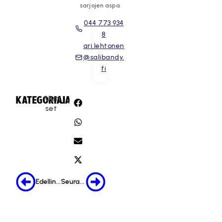
sarjojen aspa.
044 773 934
8
ari.lehtonen
@salibandy.
fi
Uuti
KATEGORIA:
JAA:
set
Edellinen
Seuraava