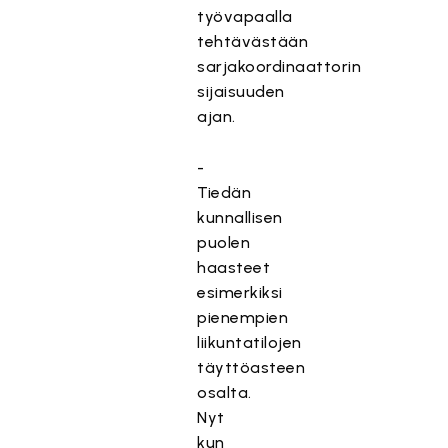
työvapaalla
tehtävästään
sarjakoordinaattorin
sijaisuuden
ajan.
-
Tiedän
kunnallisen
puolen
haasteet
esimerkiksi
pienempien
liikuntatilojen
täyttöasteen
osalta.
Nyt
kun