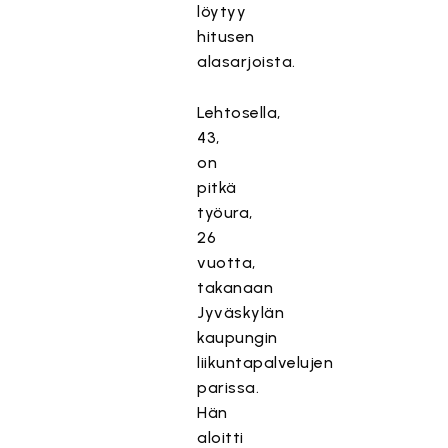
löytyy
hitusen
alasarjoista.
Lehtosella,
43,
on
pitkä
työura,
26
vuotta,
takanaan
Jyväskylän
kaupungin
liikuntapalvelujen
parissa.
Hän
aloitti