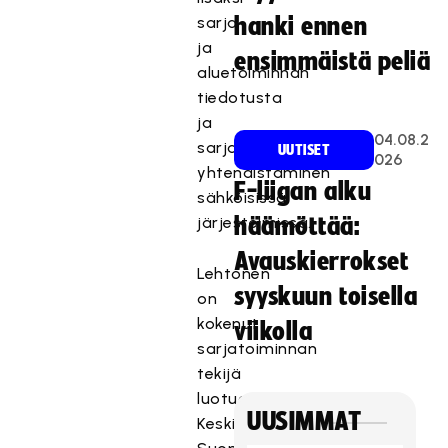
sarja-
hanki ennen
ja
ensimmäistä peliä
aluetoiminnan
tiedotusta
ja
04.08.2
sarjainfojen
UUTISET
026
yhtenäistäminen
F-liigan alku
sähköisissä
järjestelmissä.
häämöttää:
Avauskierrokset
Lehtonen
syyskuun toisella
on
kokenut
viikolla
sarjatoiminnan
tekijä
luotuaan
UUSIMMAT
Keski-