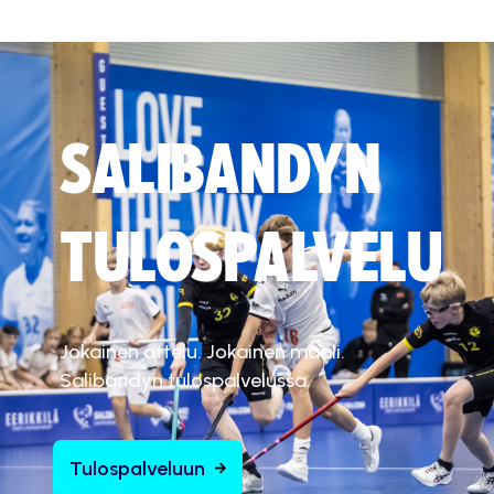
SALIBANDYN
TULOSPALVELU
Jokainen ottelu. Jokainen maali.
Salibandyn tulospalvelussa.
Tulospalveluun