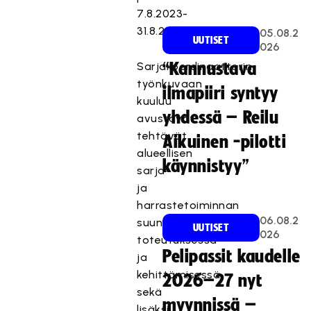
7.8.2023-
31.8.2024.
05.08.2
UUTISET
026
Sarjakoordinaattorin
“Kannustava
työnkuvaan
ilmapiiri syntyy
kuuluu
yhdessä – Reilu
avustavat
tehtävät
Aikuinen -pilotti
alueellisen
käynnistyy”
sarja-
ja
harrastetoiminnan
06.08.2
suunnittelussa,
UUTISET
026
toteutuksessa
Pelipassit kaudelle
ja
kehittämisessä
2026–27 nyt
sekä
myynnissä –
lisäksi