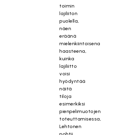
toimin
lajiliiton
puolella,
näen
eräänä
mielenkiintoisena
haasteena,
kuinka
lajiliitto
voisi
hyödyntää
näitä
tiloja
esimerkiksi
pienpelimuotojen
toteuttamisessa,
Lehtonen
pohtii.