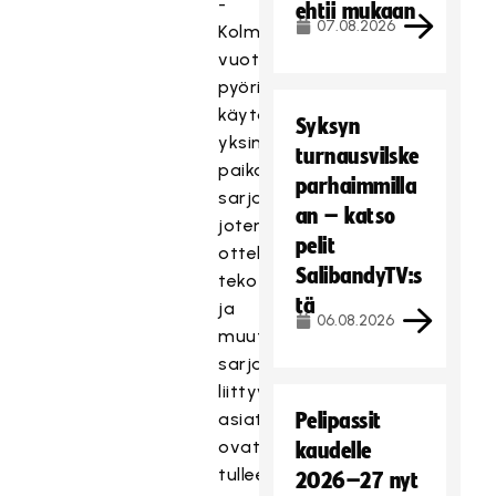
-
ehtii mukaan
07.08.2026
Kolme
vuotta
pyöritin
käytännössä
Syksyn
yksin
turnausvilske
paikallista
parhaimmilla
sarjaa,
an – katso
joten
pelit
otteluohjelmien
SalibandyTV:s
teko
tä
ja
06.08.2026
muut
sarjatoimintaan
liittyvät
asiat
Pelipassit
ovat
kaudelle
tulleet
2026–27 nyt