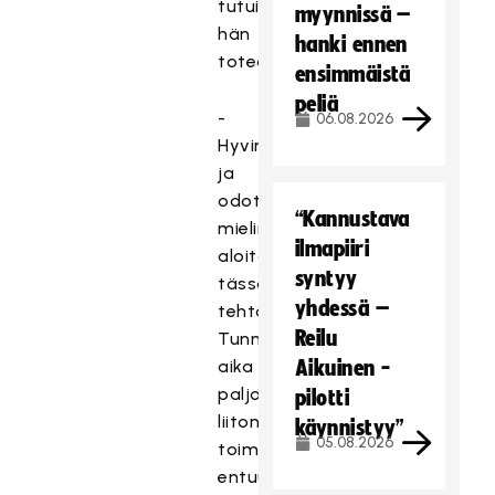
tutuiksi,
myynnissä –
hän
hanki ennen
toteaa.
ensimmäistä
peliä
-
06.08.2026
Hyvin
ja
odottavin
“Kannustava
mielin
ilmapiiri
aloitan
syntyy
tässä
yhdessä –
tehtävässä.
Reilu
Tunnen
aika
Aikuinen -
paljon
pilotti
liiton
käynnistyy”
05.08.2026
toimihenkilöitä
entuudestaan,