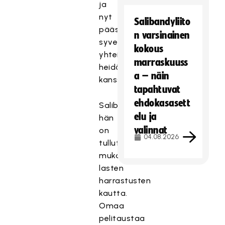
ja
nyt
Salibandyliito
pääsen
n varsinainen
syventämään
kokous
yhteistyötä
marraskuuss
heidän
a – näin
kanssaan.
tapahtuvat
ehdokasasett
Salibandyyn
elu ja
hän
valinnat
on
04.08.2026
tullut
mukaan
lasten
harrastusten
kautta.
Omaa
pelitaustaa