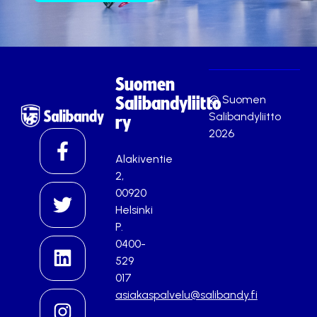
Suomen
© Suomen
Salibandyliitto
Salibandyliitto
ry
2026
Alakiventie
2,
00920
Helsinki
P.
0400-
529
017
asiakaspalvelu@salibandy.fi