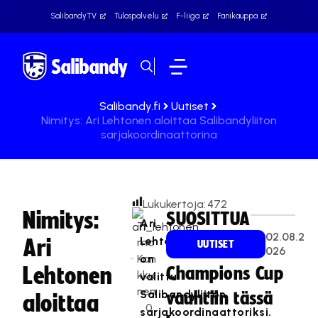
SalibandyTV
Tulospalvelu
F-liiga
Fanikauppa
Salibandy.fi
Uutiset
Nimitys: Ari Lehtonen aloittaa Salibandyliiton
sarjakoordinaattorina
Lukukertoja:
472
Nimitys:
SUOSITTUA
Ari
Ti
02.08.2
Lehtonen
Ari
mo
UUTISET
026
Kan
on
Lehtonen
Champions Cup
kku
valittu
nen
Salibandyliiton
vauhtiin tässä
aloittaa
0
sarjakoordinaattoriksi.