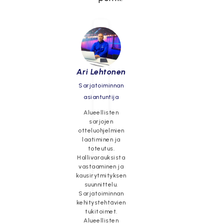
Ari Lehtonen
Sarjatoiminnan
asiantuntija
Alueellisten
sarjojen
otteluohjelmien
laatiminen ja
toteutus.
Hallivarauksista
vastaaminen ja
kausirytmityksen
suunnittelu.
Sarjatoiminnan
kehitystehtävien
tukitoimet.
Alueellisten