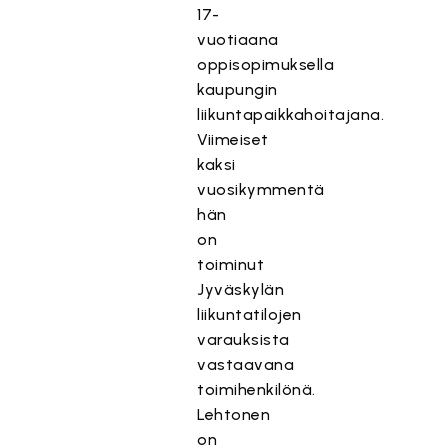
17-
vuotiaana
oppisopimuksella
kaupungin
liikuntapaikkahoitajana.
Viimeiset
kaksi
vuosikymmentä
hän
on
toiminut
Jyväskylän
liikuntatilojen
varauksista
vastaavana
toimihenkilönä.
Lehtonen
on