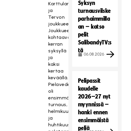
Syksyn
Karttulan
ja
turnausvilske
Tervon
parhaimmilla
joukkueet.
an – katso
Joukkueet
pelit
kohtaavat
SalibandyTV:s
kerran
tä
syksyllä
06.08.2026
ja
kaksi
kertaa
keväällä.
Pelipassit
Pielavedellä
kaudelle
oli
2026–27 nyt
ensimmäinen
myynnissä –
turnaus,
helmikuussa
hanki ennen
ja
ensimmäistä
huhtikuussa
peliä