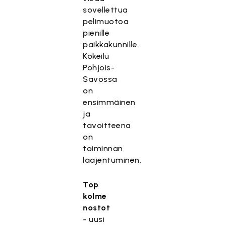
sovellettua
pelimuotoa
pienille
paikkakunnille.
Kokeilu
Pohjois-
Savossa
on
ensimmäinen
ja
tavoitteena
on
toiminnan
laajentuminen.
Top
kolme
nostot
- uusi