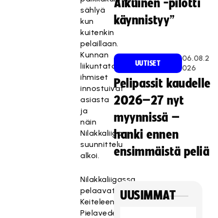
Aikuinen -pilotti
sählyä
käynnistyy”
kun
kuitenkin
pelaillaan.
Kunnan
06.08.2
UUTISET
liikuntatoimen
026
ihmiset
Pelipassit kaudelle
innostuivat
2026–27 nyt
asiasta
ja
myynnissä –
näin
hanki ennen
Nilakkaliigan
suunnittelu
ensimmäistä peliä
alkoi.
Nilakkaliigassa
pelaavat
UUSIMMAT
Keiteleen,
Pielaveden,