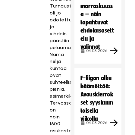
marraskuuss
Turnausta
oli jo
a – näin
odotettu
tapahtuvat
ja
ehdokasasett
vihdoin
elu ja
päästiin
valinnat
pelaamaan.
04.08.2026
Nämä
neljä
kuntaa
ovat
F-liigan alku
suhteellisen
häämöttää:
pieniä,
Avauskierrok
esimerkiksi
set syyskuun
Tervossa
on
toisella
noin
viikolla
04.08.2026
1600
asukasta.