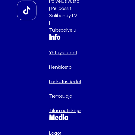
Palvelusivusto
|
Pelipassit
SalibandyTV
|
Tulospalvelu
Info
Yhteystiedot
Henkilöstö
Laskutustiedot
Tietosuoja
Tilaa uutiskirje
Media
Logot