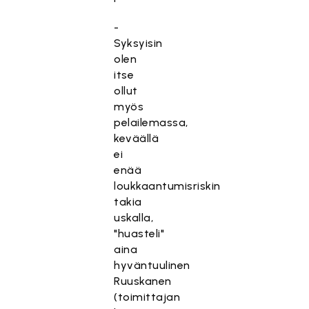
-
Syksyisin
olen
itse
ollut
myös
pelailemassa,
keväällä
ei
enää
loukkaantumisriskin
takia
uskalla,
"huasteli"
aina
hyväntuulinen
Ruuskanen
(toimittajan