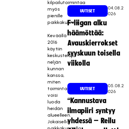
kilpailutoimintaa
04.08.2
myös
UUTISET
026
pienille
F-liigan alku
paikkakunnille.
häämöttää:
Keväällä
Avauskierrokset
2016
käytiin
syyskuun toisella
keskusteluja
neljän
viikolla
kunnan
kanssa,
miten
05.08.2
toimintaa
UUTISET
026
voisi
“Kannustava
luoda
heidän
ilmapiiri syntyy
alueelleen.
yhdessä – Reilu
Jokaisella
paikkakunnalla