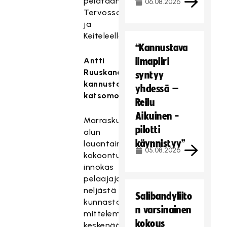
pelataan
06.08.2026
Tervossa
ja
Keiteleellä.
“Kannustava
Antti
ilmapiiri
Ruuskanen
syntyy
kannustamassa
yhdessä –
katsomossa
Reilu
Aikuinen -
Marraskuun
pilotti
alun
käynnistyy”
lauantaina
05.08.2026
kokoontui
innokas
pelaajajoukko
neljästä
Salibandyliito
kunnasta
n varsinainen
mittelemään
kokous
keskenään.