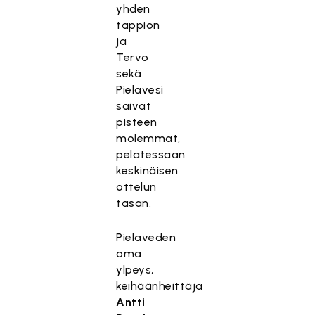
yhden
tappion
ja
Tervo
sekä
Pielavesi
saivat
pisteen
molemmat,
pelatessaan
keskinäisen
ottelun
tasan.
Pielaveden
oma
ylpeys,
keihäänheittäjä
Antti