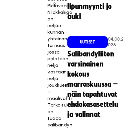
6
lipunmyynti jo
Pielavedellä.
Nilakkaliiga
auki
on
neljän
kunnan
yhteinen
04.08.2
UUTISET
026
turnaus,
jossa
Salibandyliiton
pelataan
varsinainen
neljä
vastaan
kokous
neljä
marraskuussa –
joukkuein
+
näin tapahtuvat
maalivahti.
ehdokasasettelu
Tarkoituksena
on
ja valinnat
tuoda
salibandyn