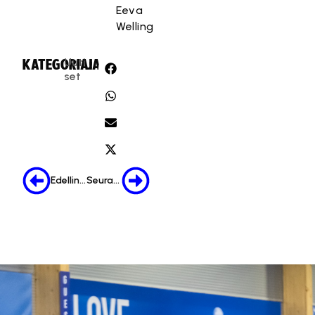
Eeva
Welling
Uuti
KATEGORIA:
JAA:
set
Edellinen
Seuraava