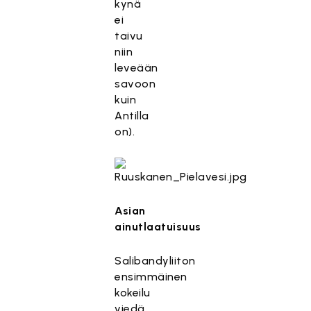
kynä
ei
taivu
niin
leveään
savoon
kuin
Antilla
on).
Asian
ainutlaatuisuus
Salibandyliiton
ensimmäinen
kokeilu
viedä