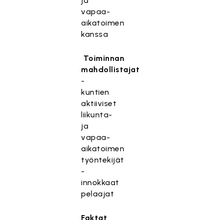
ja
vapaa-
aikatoimen
kanssa
Toiminnan
mahdollistajat
-
kuntien
aktiiviset
liikunta-
ja
vapaa-
aikatoimen
työntekijät
-
innokkaat
pelaajat
Faktat