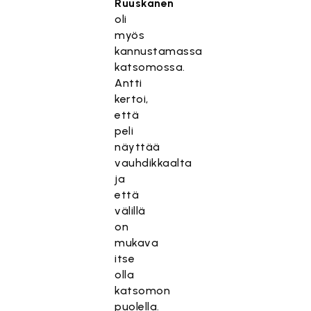
Ruuskanen
oli
myös
kannustamassa
katsomossa.
Antti
kertoi,
että
peli
näyttää
vauhdikkaalta
ja
että
välillä
on
mukava
itse
olla
katsomon
puolella.