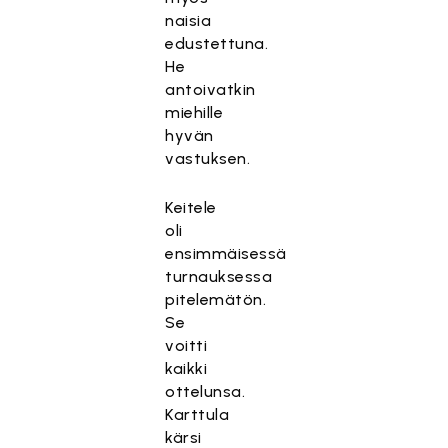
naisia
edustettuna.
He
antoivatkin
miehille
hyvän
vastuksen.
Keitele
oli
ensimmäisessä
turnauksessa
pitelemätön.
Se
voitti
kaikki
ottelunsa.
Karttula
kärsi