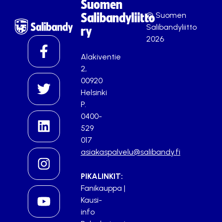
Suomen
© Suomen
Salibandyliitto
Salibandyliitto
ry
2026
Alakiventie
2,
00920
Helsinki
P.
0400-
529
017
asiakaspalvelu@salibandy.fi
PIKALINKIT:
Fanikauppa
|
Kausi-
info