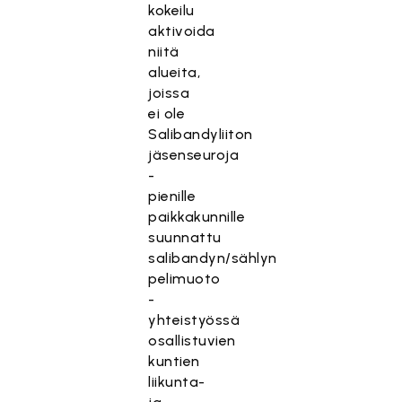
kokeilu
aktivoida
niitä
alueita,
joissa
ei ole
Salibandyliiton
jäsenseuroja
-
pienille
paikkakunnille
suunnattu
salibandyn/sählyn
pelimuoto
-
yhteistyössä
osallistuvien
kuntien
liikunta-