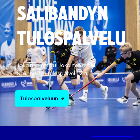
SALIBANDYN
TULOSPALVELU
Jokainen ottelu. Jokainen maali.
Salibandyn tulospalvelussa.
Tulospalveluun