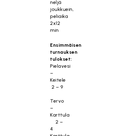
neljä
joukkuein,
peliaika
2x12
min
Ensimmäisen
turnauksen
tulokset:
Pielavesi
–
Keitele
2 – 9
Tervo
–
Karttula
2 –
4
Karttula