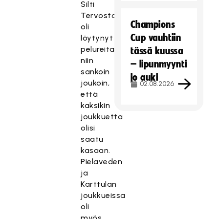
Silti
Tervostakin
Champions
oli
Cup vauhtiin
löytynyt
pelureita
tässä kuussa
niin
– lipunmyynti
sankoin
jo auki
joukoin,
02.08.2026
että
kaksikin
joukkuetta
olisi
saatu
kasaan.
Pielaveden
ja
Karttulan
joukkueissa
oli
myös