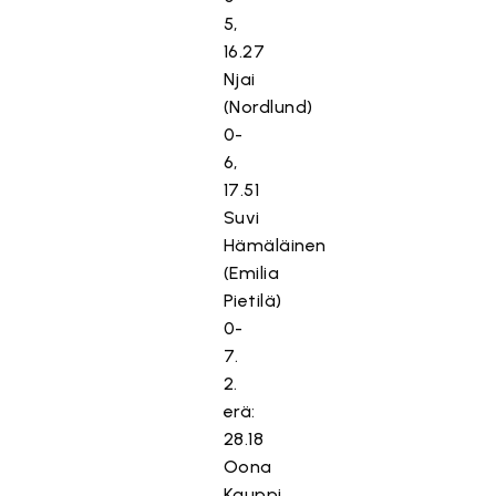
5,
16.27
Njai
(Nordlund)
0-
6,
17.51
Suvi
Hämäläinen
(Emilia
Pietilä)
0-
7.
2.
erä:
28.18
Oona
Kauppi