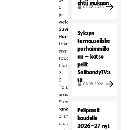
6-
ehtii mukaan
07.08.2026
0
ja
vielä
Suvi
Syksyn
Hämäläinen
turnausvilske
takatolpalta
parhaimmilla
ensimmäisen
an – katso
tauon
pelit
tilanteeksi
SalibandyTV:s
7–
tä
0.
06.08.2026
Toisessa
erässä
Suomi
rankaisi
Pelipassit
alistuneen
kaudelle
oloisesti
2026–27 nyt