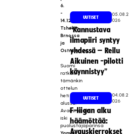
6.
-
05.08.2
UUTISET
026
14.12.
Tshekin
“Kannustava
Brnossa
ilmapiiri syntyy
ja
yhdessä – Reilu
Ostravassa.
Aikuinen -pilotti
Suomi
käynnistyy”
ratkaisi
tämänkin
ottelun
04.08.2
heti
UUTISET
026
alussa.
F-liigan alku
Avausmaalin
iski
häämöttää:
puolustajaparinsa
Avauskierrokset
Yamou