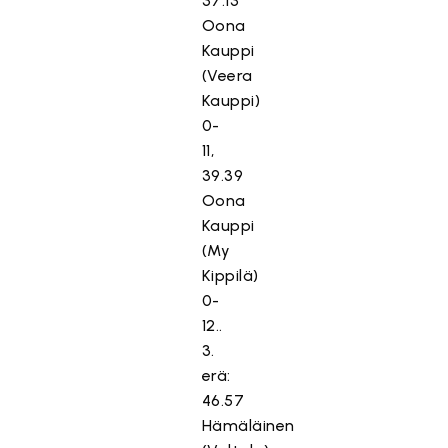
37.13
Oona
Kauppi
(Veera
Kauppi)
0-
11,
39.39
Oona
Kauppi
(My
Kippilä)
0-
12..
3.
erä:
46.57
Hämäläinen