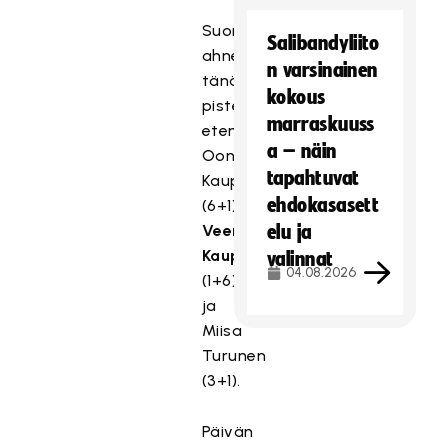
Suomalaisista
Salibandyliito
ahnehtivat
n varsinainen
tänään
kokous
pisteitä
marraskuuss
etenkin
a – näin
Oona
tapahtuvat
Kauppi
ehdokasasett
(6+1),
Veera
elu ja
Kauppi
valinnat
04.08.2026
(1+6)
ja
Miisa
Turunen
(3+1).
Päivän