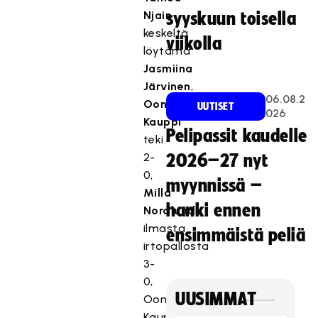
Njain
syyskuun toisella
keskeltä
viikolla
löytämä
Jasmiina
Järvinen
,
06.08.2
Oona
UUTISET
026
Kauppi
Pelipassit kaudelle
teki
2-
2026–27 nyt
0,
myynnissä –
Milla
hanki ennen
Nordlund
ilmasta
ensimmäistä peliä
irtopallosta
3-
0,
UUSIMMAT
Oona
Kauppi