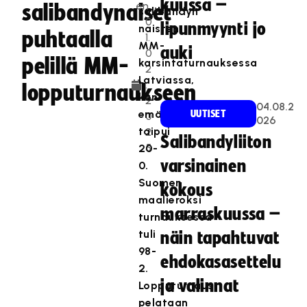
kuussa –
en
salibandynaiset
salibandyn
0
lipunmyynti jo
naisten
puhtaalla
1.
MM-
auki
0
pelillä MM-
karsintaturnauksessa
2
Latviassa,
.
lopputurnaukseen
kun
2
04.08.2
emäntämaa
UUTISET
0
026
taipui
2
Salibandyliiton
5
20-
varsinainen
0.
Suomen
kokous
maalieroksi
marraskuussa –
turnauksessa
tuli
näin tapahtuvat
98-
ehdokasasettelu
2.
ja valinnat
Lopputurnaus
pelataan