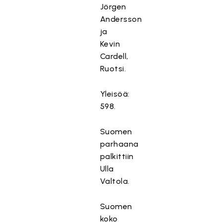
Jörgen
Andersson
ja
Kevin
Cardell,
Ruotsi.
T
ä
m
Yleisöä:
ä
598.
s
i
Suomen
s
parhaana
ä
palkittiin
l
Ulla
t
Valtola.
ö
o
n
Suomen
e
koko