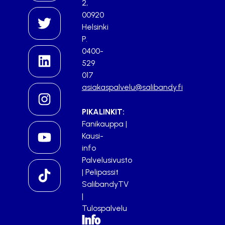
2,
00920
Helsinki
P.
0400-
529
017
asiakaspalvelu@salibandy.fi
PIKALINKIT:
Fanikauppa
|
Kausi-
info
Palvelusivusto
|
Pelipassit
SalibandyTV
|
Tulospalvelu
Info