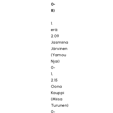
0-
8)
1.
erä:
2.09
Jasmiina
Järvinen
(Yamou
Njai)
0-
1,
2.15
Oona
Kauppi
(Miisa
Turunen)
0-