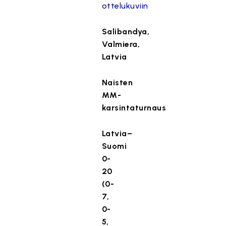
ottelukuviin
Salibandya,
Valmiera,
Latvia
Naisten
MM-
karsintaturnaus
Latvia–
Suomi
0-
20
(0-
7,
0-
5,