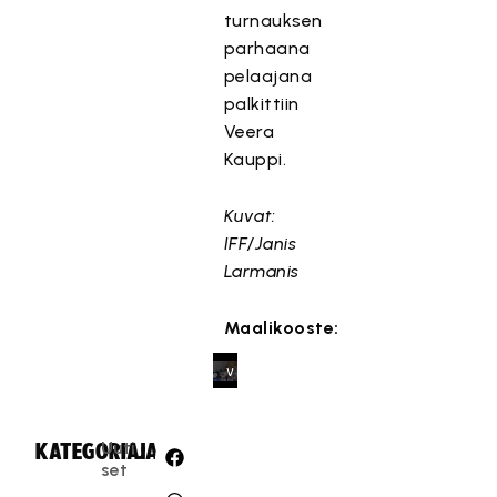
s
turnauksen
t
parhaana
e
pelaajana
t
palkittiin
t
Veera
y
Kauppi.
,
k
Kuvat:
o
IFF/Janis
s
k
Larmanis
a
s
Maalikooste:
e
v
a
a
Uuti
KATEGORIA:
JAA:
t
set
ii