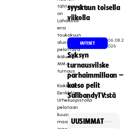
tähtäimessä
syyskuun toisella
on
viikolla
Lahdessa
ensi
toukokuun
06.08.2
alussa
UUTISET
026
pelattava
Syksyn
ikäluokan
MM-
turnausvilske
turnaus.
parhaimmillaan –
katso pelit
Kaikkiaan
Eerikkilän
SalibandyTV:stä
Urheiluopistolla
pelataan
kuusi
UUSIMMAT
maaottelua,
joissa