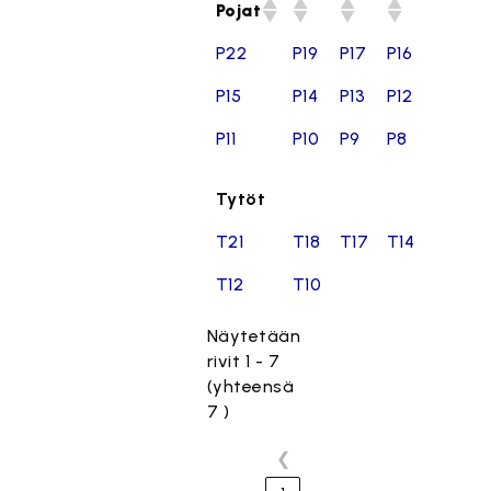
Pojat
P22
P19
P17
P16
P15
P14
P13
P12
P11
P10
P9
P8
Tytöt
T21
T18
T17
T14
T12
T10
Näytetään
rivit 1 - 7
(yhteensä
7 )
❮