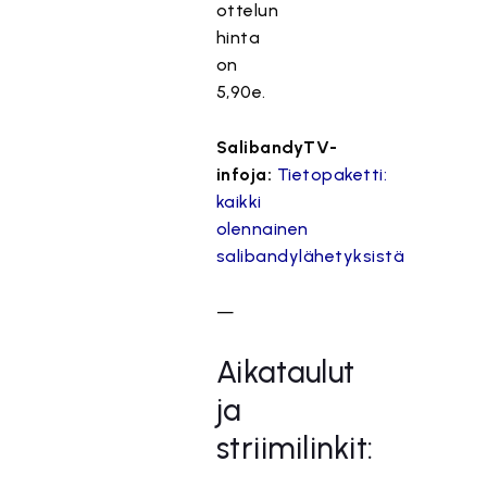
ottelun
hinta
on
5,90e.
SalibandyTV-
infoja:
Tietopaketti:
kaikki
olennainen
salibandylähetyksistä
—
Aikataulut
ja
striimilinkit: