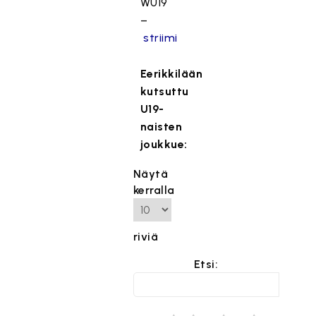
WU19
–
striimi
Eerikkilään
kutsuttu
U19-
naisten
joukkue:
Näytä
kerralla
riviä
Etsi: