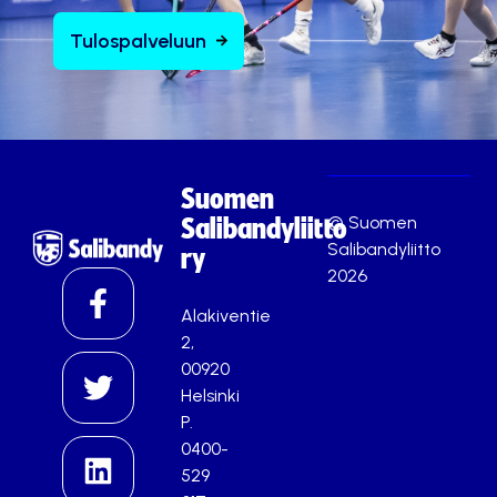
Tulospalveluun
Suomen
© Suomen
Salibandyliitto
Salibandyliitto
ry
2026
Alakiventie
2,
00920
Helsinki
P.
0400-
529