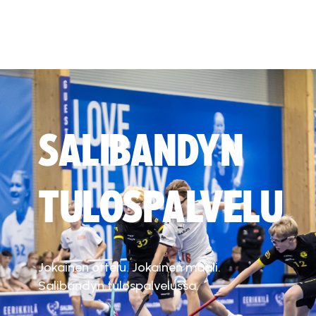
SALIBANDYN
TULOSPALVELU
Jokainen ottelu. Jokainen maali.
Salibandyn tulospalvelussa.