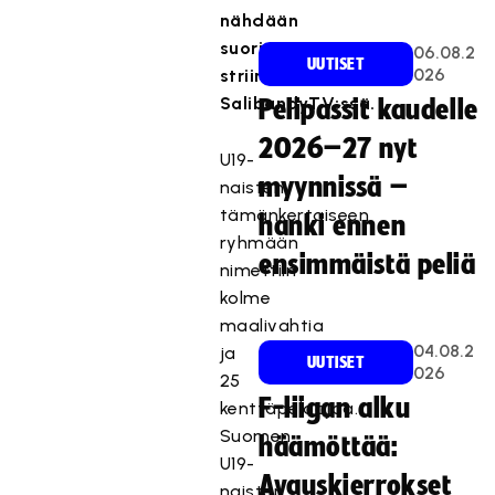
nähdään
suorina
06.08.2
UUTISET
026
striimeinä
SalibandyTV:ssä.
Pelipassit kaudelle
2026–27 nyt
U19-
myynnissä –
naisten
tämänkertaiseen
hanki ennen
ryhmään
ensimmäistä peliä
nimettiin
kolme
maalivahtia
04.08.2
ja
UUTISET
026
25
F-liigan alku
kenttäpelaajaa.
Suomen
häämöttää:
U19-
Avauskierrokset
naisten