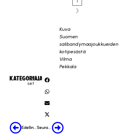
1
❯
Kuva
Suomen
salibandymaajoukkueiden
kotipesästä:
Vilma
Pekkala
Uuti
KATEGORIA:
JAA:
set
Edellinen
Seuraava