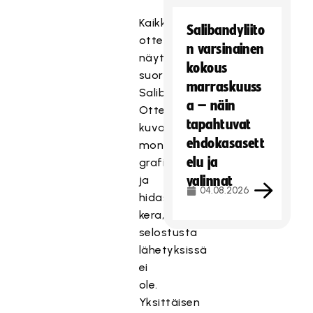
Kaikki
Salibandyliito
ottelut
n varsinainen
näytetään
kokous
suorina
marraskuuss
SalibandyTV:ssä.
a – näin
Ottelut
tapahtuvat
kuvataan
ehdokasasett
monikameratuotantoina
elu ja
grafiikoiden
ja
valinnat
04.08.2026
hidastusten
kera,
selostusta
lähetyksissä
ei
ole.
Yksittäisen