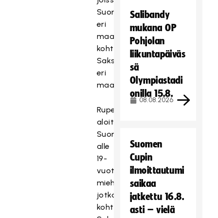
Suomen
Salibandy
eri
mukana OP
maajoukkueet
Pohjolan
kohtaavat
liikuntapäiväs
Saksan
sä
eri
Olympiastadi
maajoukkueita.
onilla 15.8.
08.08.2026
Rupeaman
aloittavat
Suomen
Suomen
alle
Cupin
19-
ilmoittautumi
vuotiaat
miehet,
saikaa
jotka
jatkettu 16.8.
kohtaavat
asti – vielä