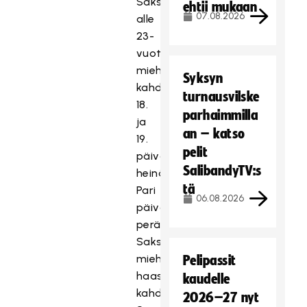
Saksan
ehtii mukaan
07.08.2026
alle
23-
vuotiaat
miehet
Syksyn
kahdesti
turnausvilske
18.
parhaimmilla
ja
an – katso
19.
pelit
päivä
SalibandyTV:s
heinäkuuta.
tä
Pari
06.08.2026
päivää
perään
Saksan
miehet
Pelipassit
haastavat
kaudelle
kahdesti
2026–27 nyt