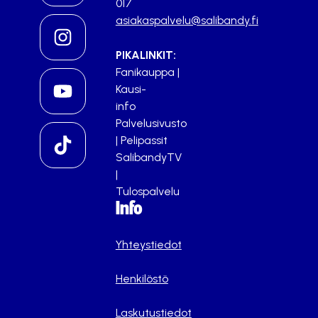
017
asiakaspalvelu@salibandy.fi
PIKALINKIT:
Fanikauppa
|
Kausi-
info
Palvelusivusto
|
Pelipassit
SalibandyTV
|
Tulospalvelu
Info
Yhteystiedot
Henkilöstö
Laskutustiedot