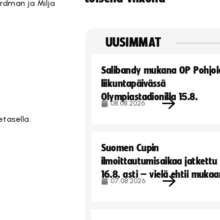
rdman ja Milja
UUSIMMAT
Salibandy mukana OP Pohjol
liikuntapäivässä
Olympiastadionilla 15.8.
08.08.2026
tasella.
Suomen Cupin
ilmoittautumisaikaa jatkettu
16.8. asti – vielä ehtii muka
07.08.2026