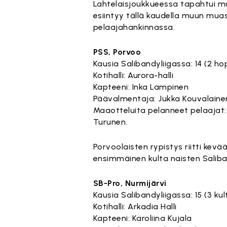
Lahtelaisjoukkueessa tapahtui mu
esiintyy tällä kaudella muun mua
pelaajahankinnassa.
PSS, Porvoo
Kausia Salibandyliigassa: 14 (2 ho
Kotihalli: Aurora-halli
Kapteeni: Inka Lampinen
Päävalmentaja: Jukka Kouvalaine
Maaotteluita pelanneet pelaajat: 
Turunen.
Porvoolaisten rypistys riitti kevä
ensimmäinen kulta naisten Saliba
SB-Pro, Nurmijärvi
Kausia Salibandyliigassa: 15 (3 kul
Kotihalli: Arkadia Halli
Kapteeni: Karoliina Kujala