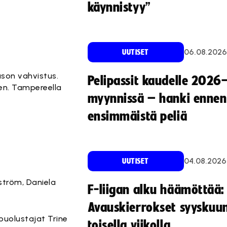
käynnistyy”
06.08.2026
UUTISET
son vahvistus.
Pelipassit kaudelle 2026
een. Tampereella
myynnissä – hanki ennen
ensimmäistä peliä
04.08.2026
UUTISET
lström, Daniela
F-liigan alku häämöttää:
Avauskierrokset syyskuu
epuolustajat Trine
toisella viikolla