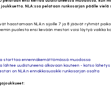
0 pelataan ensi kertaa uudistuneessa muodossa, kun m
 joukkuetta. NLA:ssa pelataan runkosarjan päälle vielä s
ät haastamaan NLA:n sijoille 7 ja 8 jäävät ryhmät paik
eemin puolesta ensi kevään mestari voisi löytyä vaikka k
iiga starttaa ennennäkemättömässä muodossa
ga lähtee uudistuneena alkavaan kauteen - katso lähetys
stari on NLA:n ennakkosuosikki runkosarjan osalta
gajoukkueet: