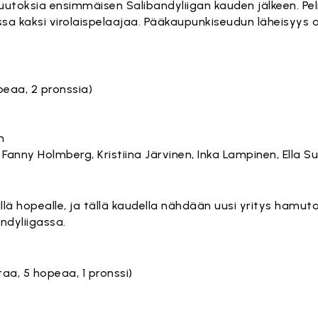
utoksia ensimmäisen Salibandyliigan kauden jälkeen. Pel
ssa kaksi virolaispelaajaa. Pääkaupunkiseudun läheisyys 
peaa, 2 pronssia)
n
Fanny Holmberg, Kristiina Järvinen, Inka Lampinen, Ella S
ällä hopealle, ja tällä kaudella nähdään uusi yritys hamut
ndyliigassa.
taa, 5 hopeaa, 1 pronssi)