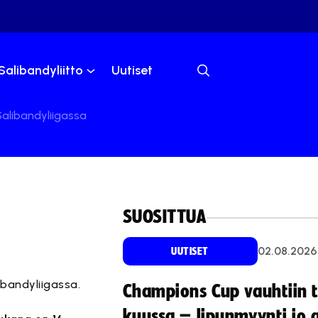
Salibandyliitto
Uutiset
alibandyliigassa
SUOSITTUA
02.08.2026
UUTISET
ibandyliigassa.
Champions Cup vauhtiin 
kuussa – lipunmyynti jo 