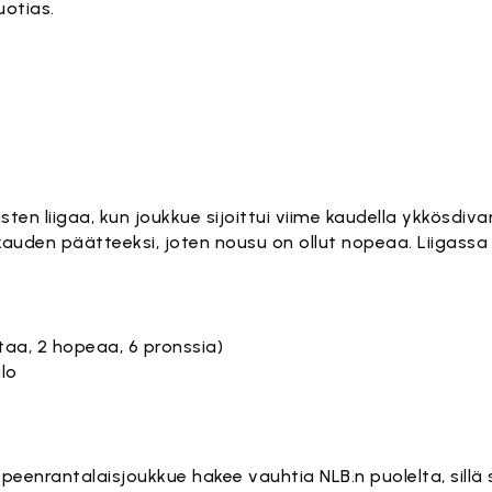
otias.
en liigaa, kun joukkue sijoittui viime kaudella ykkösdivar
skauden päätteeksi, joten nousu on ollut nopeaa. Liigass
ltaa, 2 hopeaa, 6 pronssia)
alo
eenrantalaisjoukkue hakee vauhtia NLB.n puolelta, sillä s