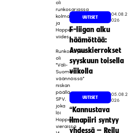
oli
runkosarjassa
04.08.2
kolmas
UUTISET
026
ja
F-liigan alku
Happee
viides.
häämöttää:
Avauskierrokset
Runkosarjassa
oli
syyskuun toisella
"Väli-
viikolla
Suomen
väännöissä"
niskan
päällä
05.08.2
UUTISET
SPV,
026
joka
“Kannustava
löi
ilmapiiri syntyy
Happeen
vieraissa
yhdessä – Reilu