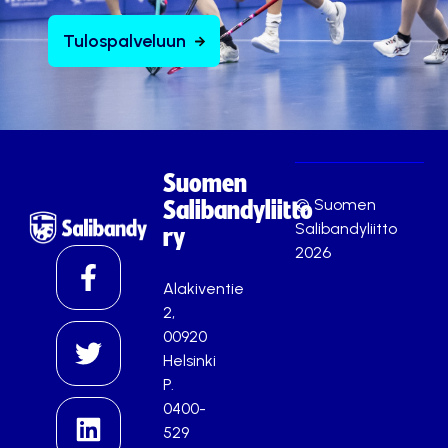
Tulospalveluun
Suomen
© Suomen
Salibandyliitto
Salibandyliitto
ry
2026
Alakiventie
2,
00920
Helsinki
P.
0400-
529