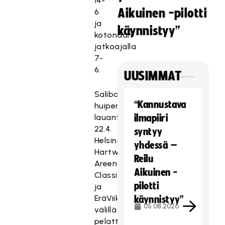
14-
Aikuinen -pilotti
6
ja
käynnistyy”
kotonaan
jatkoajalla
7-
6.
UUSIMMAT
Salibandyliiga
“Kannustava
huipentuu
lauantaina
ilmapiiri
22.4.
syntyy
Helsingin
yhdessä –
Hartwall
Reilu
Areenalla
Aikuinen -
Classicin
pilotti
ja
EräViikinkien
käynnistyy”
05.08.2026
välillä
pelattavaan