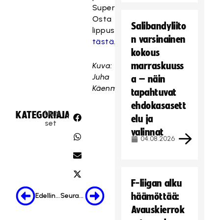
Superfinaaliin.
Osta
Salibandyliito
lippusi
n varsinainen
tästä
.
kokous
marraskuuss
Kuva:
Juha
a – näin
Käenmäki
tapahtuvat
ehdokasasett
Uuti
KATEGORIA:
JAA:
elu ja
set
valinnat
04.08.2026
F-liigan alku
häämöttää:
Edellinen
Seuraava
Avauskierrok