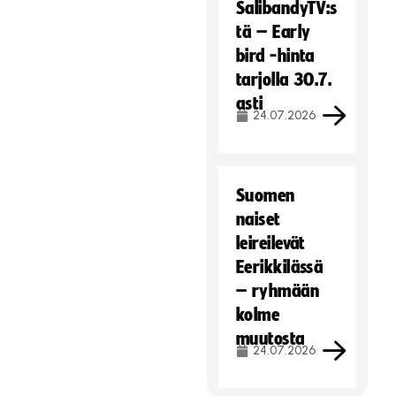
SalibandyTV:s
tä – Early
bird -hinta
tarjolla 30.7.
asti
24.07.2026
Suomen
naiset
leireilevät
Eerikkilässä
– ryhmään
kolme
muutosta
24.07.2026