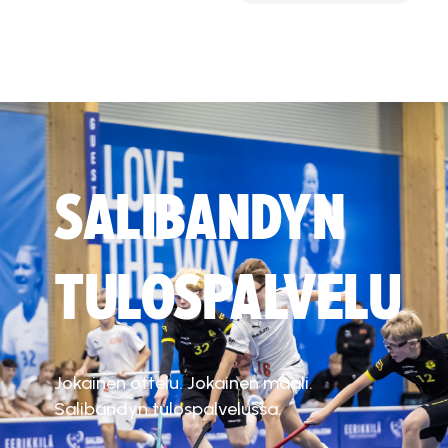
SALIBANDYN
TULOSPALVELU
Jokainen ottelu. Jokainen maali.
Salibandyn tulospalvelussa.