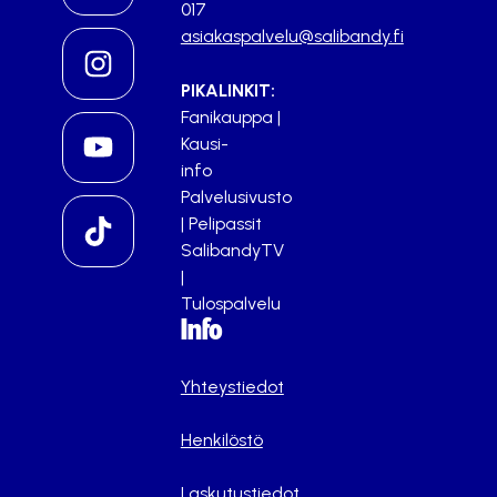
017
asiakaspalvelu@salibandy.fi
PIKALINKIT:
Fanikauppa
|
Kausi-
info
Palvelusivusto
|
Pelipassit
SalibandyTV
|
Tulospalvelu
Info
Yhteystiedot
Henkilöstö
Laskutustiedot