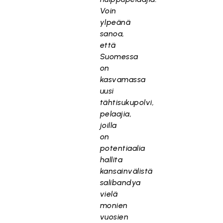
Voin
ylpeänä
sanoa,
että
Suomessa
on
kasvamassa
uusi
tähtisukupolvi,
pelaajia,
joilla
on
potentiaalia
hallita
kansainvälistä
salibandya
vielä
monien
vuosien