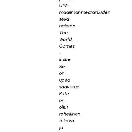
U19-
maailmanmestaruuden
sekä
naisten
The
World
Games
-
kullan.
Se
on
upea
saavutus.
Pete
on
ollut
rehellinen,
tukeva
ja