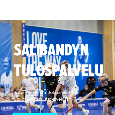
SALIBANDYN
TULOSPALVELU
Jokainen ottelu. Jokainen maali.
Salibandyn tulospalvelussa.