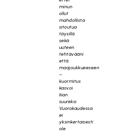
minun
ollut
mahdollista
sitoutua
täysillä
sekä
uuteen
tehtävääni
että
maajoukkueeseen
–
kuormitus
kasvoi
liian
suureksi.
Vuorokaudessa
ei
yksinkertaisesti
ole