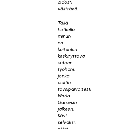
aidosti
välittävä.
Tällä
hetkellä
minun
on
kuitenkin
keskityttävä
uuteen
työhöni,
jonka
aloitin
täysipäiväisesti
World
Gamesin
jälkeen.
Kävi
selväksi,
ettei