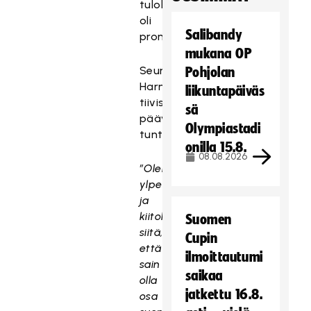
tuloksena
oli
Salibandy
pronssimitali.
mukana OP
Seuraavassa
Pohjolan
Harnesk
liikuntapäiväs
tiivistää
sä
päävalmentajakautensa
Olympiastadi
tuntoja.
onilla 15.8.
08.08.2026
”Olen
ylpeä
ja
kiitollinen
Suomen
siitä,
Cupin
että
ilmoittautumi
sain
saikaa
olla
jatkettu 16.8.
osa