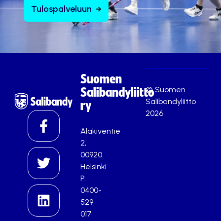
Tulospalveluun
Suomen
© Suomen
Salibandyliitto
Salibandyliitto
ry
2026
Alakiventie
2,
00920
Helsinki
P.
0400-
529
017