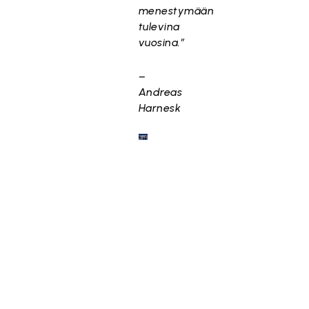
menestymään
tulevina
vuosina.”
–
Andreas
Harnesk
Andreas
Harneskin
päävalmentajakauden
kohokohta
oli,
kun
Suomen
naisten
maajoukkue
juhli
The