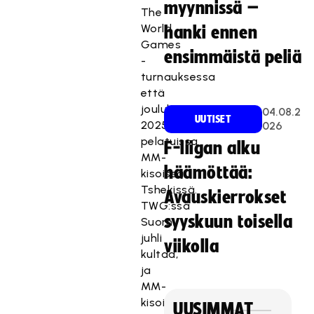
myynnissä –
The
World
hanki ennen
Games
ensimmäistä peliä
-
turnauksessa
että
joulukuussa
04.08.2
UUTISET
2025
026
pelatuissa
F-liigan alku
MM-
häämöttää:
kisoissa
Tshekissä.
Avauskierrokset
TWG:ssä
syyskuun toisella
Suomi
juhli
viikolla
kultaa,
ja
MM-
kisoista
UUSIMMAT