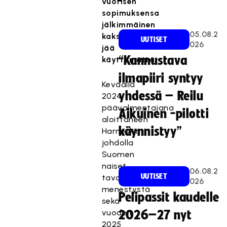
vuotisen
sopimuksensa
jälkimmäinen
05.08.2
kaksivuotiskausi
UUTISET
026
jää
“Kannustava
käyttämättä.
ilmapiiri syntyy
Keväällä
yhdessä – Reilu
2024
päävalmentajana
Aikuinen -pilotti
aloittaneen
käynnistyy”
Harneskin
johdolla
Suomen
naiset
06.08.2
UUTISET
tavoittelivat
026
menestystä
Pelipassit kaudelle
sekä
vuoden
2026–27 nyt
2025