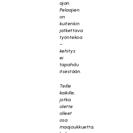
ajan.
Pelaajien
on
kuitenkin
jatkettava
työntekoa
–
kehitys
ei
tapahdu
itsestään.
Teille
kaikille,
jotka
olette
olleet
osa
maajoukkuetta,