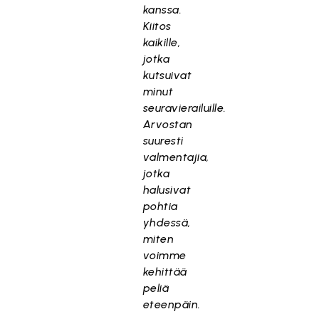
kanssa.
Kiitos
kaikille,
jotka
kutsuivat
minut
seuravierailuille.
Arvostan
suuresti
valmentajia,
jotka
halusivat
pohtia
yhdessä,
miten
voimme
kehittää
peliä
eteenpäin.