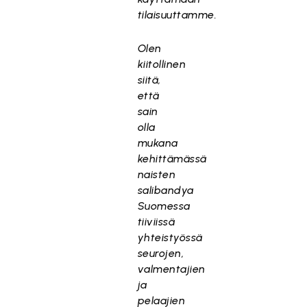
tilaisuuttamme.
Olen
kiitollinen
siitä,
että
sain
olla
mukana
kehittämässä
naisten
salibandya
Suomessa
tiiviissä
yhteistyössä
seurojen,
valmentajien
ja
pelaajien