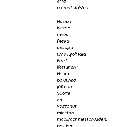
että
ammattilaisina.
Haluan
kiittää
myös
Peteä
(huippu-
urheilujohtaja
Petri
Kettunen).
Hänen
paluunsa
jälkeen
Suomi
on
voittanut
miesten
maailmanmestaruuden,
poikien