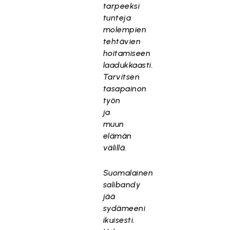
tarpeeksi
tunteja
molempien
tehtävien
hoitamiseen
laadukkaasti.
Tarvitsen
tasapainon
työn
ja
muun
elämän
välillä.
Suomalainen
salibandy
jää
sydämeeni
ikuisesti.