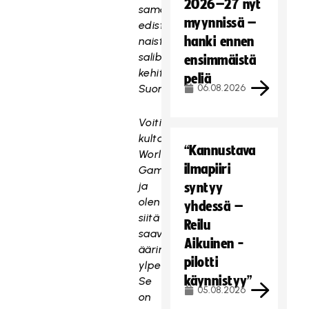
2026–27 nyt
samalla
myynnissä –
edistää
hanki ennen
naisten
salibandyn
ensimmäistä
kehitystä
peliä
Suomessa.
06.08.2026
Voitimme
kultaa
“Kannustava
World
ilmapiiri
Gamesissa,
ja
syntyy
olen
yhdessä –
siitä
Reilu
saavutuksesta
Aikuinen -
äärimmäisen
pilotti
ylpeä.
käynnistyy”
Se
05.08.2026
on