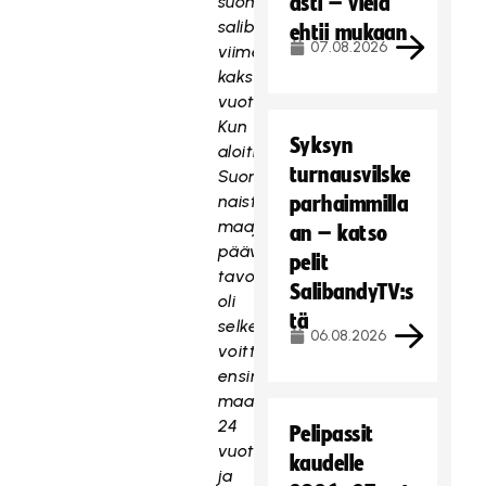
suomalaista
asti – vielä
salibandya
ehtii mukaan
07.08.2026
viimeiset
kaksi
vuotta.
Kun
Syksyn
aloitin
turnausvilske
Suomen
naisten
parhaimmilla
maajoukkueen
an – katso
päävalmentajana,
pelit
tavoitteeni
SalibandyTV:s
oli
tä
selkeä:
06.08.2026
voittaa
ensimmäinen
maailmanmestaruus
24
Pelipassit
vuoteen
kaudelle
ja