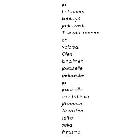
ja
halunneet
kehittyä
jatkuvasti.
Tulevaisuutenne
on
valoisa.
Olen
kiitollinen
jokaiselle
pelaajalle
ja
jokaiselle
taustatiimin
jäsenelle.
Arvostan
teitä
sekä
ihmisinä