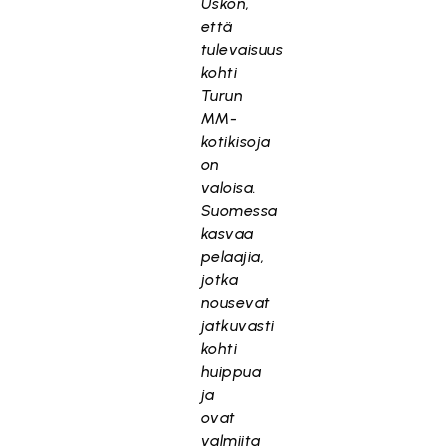
Uskon,
että
tulevaisuus
kohti
Turun
MM-
kotikisoja
on
valoisa.
Suomessa
kasvaa
pelaajia,
jotka
nousevat
jatkuvasti
kohti
huippua
ja
ovat
valmiita