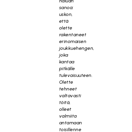
haluan
sanoa:
uskon,
että
olette
rakentaneet
erinomaisen
joukkuehengen,
joka
kantaa
pitkälle
tulevaisuuteen.
Olette
tehneet
valtavasti
töitä,
olleet
valmiita
antamaan
toisillenne