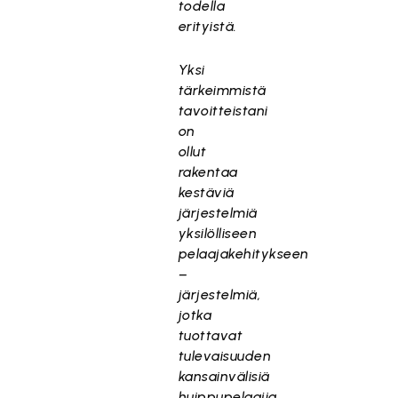
todella
erityistä.
Yksi
tärkeimmistä
tavoitteistani
on
ollut
rakentaa
kestäviä
järjestelmiä
yksilölliseen
pelaajakehitykseen
–
järjestelmiä,
jotka
tuottavat
tulevaisuuden
kansainvälisiä
huippupelaajia.