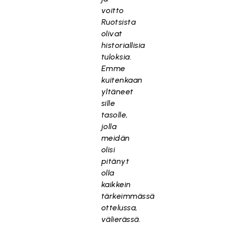
voitto
Ruotsista
olivat
historiallisia
tuloksia.
Emme
kuitenkaan
yltäneet
sille
tasolle,
jolla
meidän
olisi
pitänyt
olla
kaikkein
tärkeimmässä
ottelussa,
välierässä.