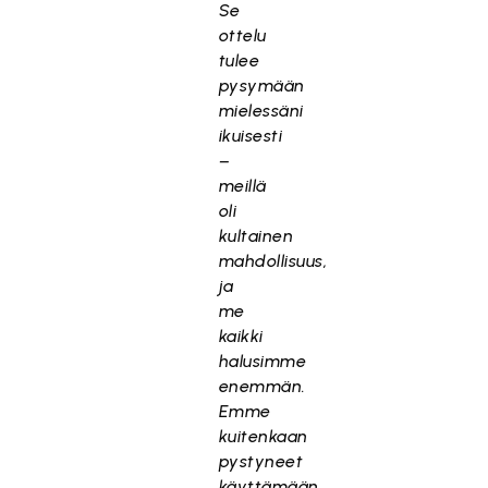
Se
ottelu
tulee
pysymään
mielessäni
ikuisesti
–
meillä
oli
kultainen
mahdollisuus,
ja
me
kaikki
halusimme
enemmän.
Emme
kuitenkaan
pystyneet
käyttämään