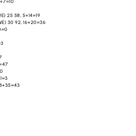
3+7=10
E) 25 58, 5+14=19
WE) 30 92, 16+20=36
+0=0
=3
7
4=47
=0
+1=3
, 8+35=43