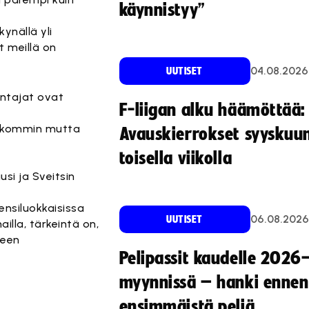
käynnistyy”
ynällä yli
t meillä on
04.08.2026
UUTISET
entajat ovat
F-liigan alku häämöttää:
heikommin mutta
Avauskierrokset syyskuu
toisella viikolla
si ja Sveitsin
ensiluokkaisissa
06.08.2026
UUTISET
lla, tärkeintä on,
seen
Pelipassit kaudelle 2026
myynnissä – hanki ennen
ensimmäistä peliä