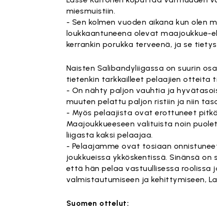
miesmuistiin.
- Sen kolmen vuoden aikana kun olen mu
loukkaantuneena olevat maajoukkue-ehdok
kerrankin porukka terveenä, ja se tietys
Naisten Salibandyliigassa on suurin os
tietenkin tarkkailleet pelaajien otteita t
- On nähty paljon vauhtia ja hyvätasoi
muuten pelattu paljon ristiin ja niin ta
- Myös pelaajista ovat erottuneet pitkäl
Maajoukkueeseen valituista noin puolet
liigasta kaksi pelaajaa.
- Pelaajamme ovat tosiaan onnistuneet 
joukkueissa ykköskentissä. Sinänsä on
että hän pelaa vastuullisessa roolissa
valmistautumiseen ja kehittymiseen, L
Suomen ottelut: