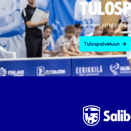
TULOSP
Jokainen ottelu. Joka
Tulospalveluun