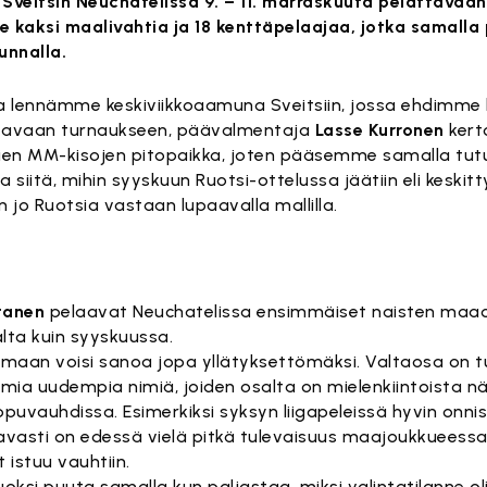
eitsin Neuchatelissa 9. – 11. marraskuuta pelattavaan
tee kaksi maalivahtia ja 18 kenttäpelaajaa, jotka samall
unnalla.
a lennämme keskiviikkoaamuna Sveitsiin, jossa ehdimme le
entavaan turnaukseen, päävalmentaja
Lasse Kurronen
kert
vien MM-kisojen pitopaikka, joten pääsemme samalla t
aa siitä, mihin syyskuun Ruotsi-ottelussa jäätiin eli keskitt
 jo Ruotsia vastaan lupaavalla mallilla.
tanen
pelaavat Neuchatelissa ensimmäiset naisten maao
lta kuin syyskuussa.
armaan voisi sanoa jopa yllätyksettömäksi. Valtaosa on t
mia uudempia nimiä, joiden osalta on mielenkiintoista n
ppuvauhdissa. Esimerkiksi syksyn liigapeleissä hyvin onni
tavasti on edessä vielä pitkä tulevaisuus maajoukkueessa
 istuu vauhtiin.
si puuta samalla kun paljastaa, miksi valintatilanne ol