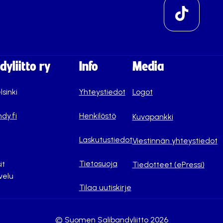
yliitto ry
Info
Media
lsinki
Yhteystiedot
Logot
dy.fi
Henkilöstö
Kuvapankki
Laskutustiedot
Viestinnän yhteystiedot
Tietosuoja
it
Tiedotteet (ePressi)
velu
Tilaa uutiskirje
© Suomen Salibandyliitto 2026