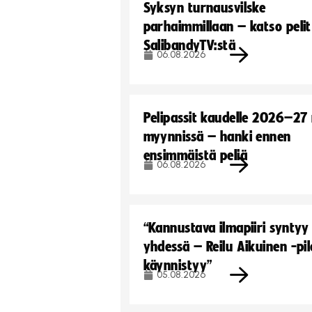
Syksyn turnausvilske
parhaimmillaan – katso pelit
SalibandyTV:stä
06.08.2026
Pelipassit kaudelle 2026–27
myynnissä – hanki ennen
ensimmäistä peliä
06.08.2026
“Kannustava ilmapiiri syntyy
yhdessä – Reilu Aikuinen -pil
käynnistyy”
05.08.2026