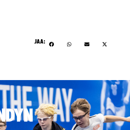
JAA:
NDYN