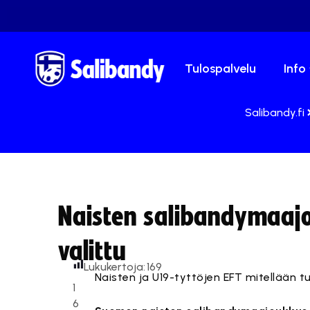
Tulospalvelu
Info
Salibandy.fi
Naisten salibandymaaj
valittu
Lukukertoja:
169
Naisten ja U19-tyttöjen EFT mitellään tu
1
6