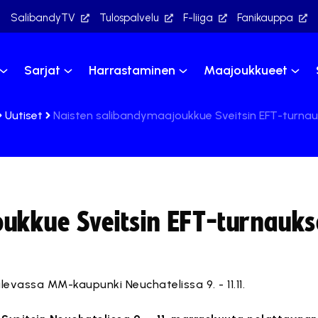
SalibandyTV
Tulospalvelu
F-liiga
Fanikauppa
Sarjat
Harrastaminen
Maajoukkueet
Uutiset
Naisten salibandymaajoukkue Sveitsin EFT-turnau
oukkue Sveitsin EFT-turnauk
levassa MM-kaupunki Neuchatelissa 9. - 11.11.