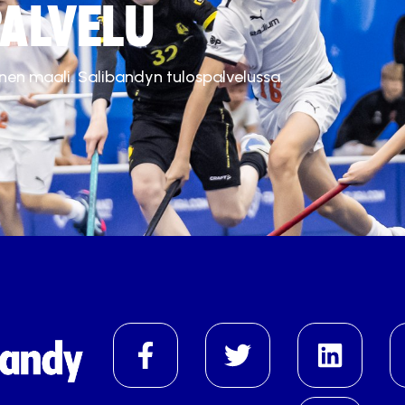
ALVELU
inen maali. Salibandyn tulospalvelussa.