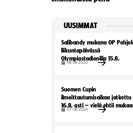
UUSIMMAT
Salibandy mukana OP Pohjol
liikuntapäivässä
Olympiastadionilla 15.8.
08.08.2026
Suomen Cupin
ilmoittautumisaikaa jatkettu
16.8. asti – vielä ehtii muka
07.08.2026