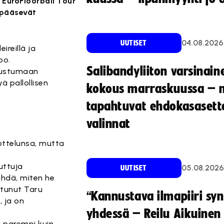
 EuroFloorball Tour
a pääsevät
04.08.2026
UUTISET
ireillä ja
oo.
Salibandyliiton varsinain
utustumaan
yä pallollisen
kokous marraskuussa – 
tapahtuvat ehdokasasette
valinnat
ttelunsa, mutta
uttuja
05.08.2026
UUTISET
ähdä, miten he
stunut Taru
“Kannustava ilmapiiri sy
, ja on
yhdessä – Reilu Aikuinen 
i parempi kuin