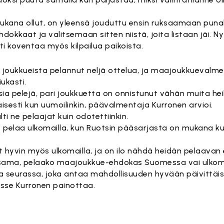
kana ollut, on yleensä jouduttu ensin ruksaamaan punak
kaat ja valitsemaan sitten niistä, joita listaan jäi. Ny
ti koventaa myös kilpailua paikoista.
a joukkueista pelannut neljä ottelua, ja maajoukkuevalm
iukasti.
sia pelejä, pari joukkuetta on onnistunut vähän muita 
saisesti kun uumoilinkin, päävalmentaja Kurronen arvioi.
ti ne pelaajat kuin odotettiinkin.
 pelaa ulkomailla, kun Ruotsin pääsarjasta on mukana kuu
hyvin myös ulkomailla, ja on ilo nähdä heidän pelaavan 
 sama, pelaako maajoukkue-ehdokas Suomessa vai ulkomai
 ja seurassa, joka antaa mahdollisuuden hyvään päivittäi
asse Kurronen painottaa.