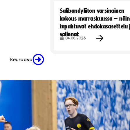
Salibandyliiton varsinainen
kokous marraskuussa – näin
tapahtuvat ehdokasasettelu 
valinnat
04.08.2026
Seuraava