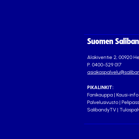
Suomen Saliband
Alakiventie 2, 00920 He
P. 0400-529 017
asiakaspalvelu@saliban
PIKALINKIT:
Fanikauppa
|
Kausi-info
Palvelusivusto
|
Pelipass
SalibandyTV
|
Tulospal