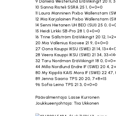
9 Daniela Westerlund EräViikingit 20 11, 
10 Sanna Risteli SSRA 25 1, 0+0=0
11 Laura Manninen Pixbo Wallenstam (SW
12 Mia Karjalainen Pixbo Wallenstam (S
14 Senni Hietanen UH BEO (SUI) 25 0, 0
15 Heidi Lirkki SB-Pro 28 1, 0+0=0
16 Trine Sällström EräViikingit 20 12, 1+2
20 Mia Vallenius Koovee 21 9, 0+0=0
27 Oona Kauppi IKSU (SWE) 21 14, 13+4=1
28 Veera Kauppi IKSU (SWE) 21 34, 33+1
32 Taru Nordman EräViikingit 18 0, 0+0
44 Milla Nordlund Endre IF (SWE) 20 4, 2
80 My Kippilä KAIS Mora IF (SWE) 22 47
89 Jenna Saario TPS 20 20, 7+8=15
96 Sofia Leino TPS 21 3, 0+0=0
Päävalmentaja: Lasse Kurronen
Joukkueenjohtaja: Tiia Ukkonen