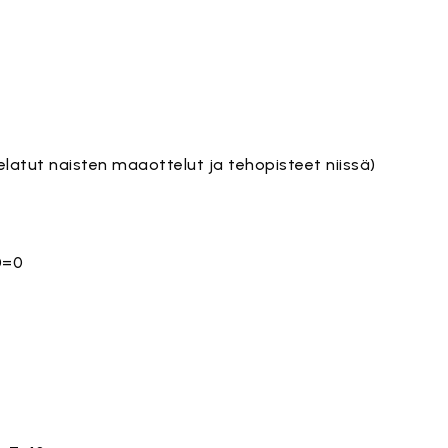
pelatut naisten maaottelut ja tehopisteet niissä)
+0=0