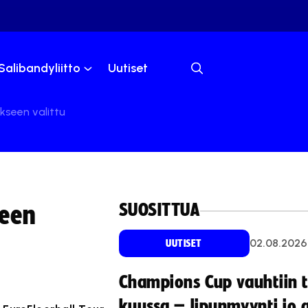
Salibandyliitto
Uutiset
kseen valittu
SUOSITTUA
seen
02.08.2026
UUTISET
Champions Cup vauhtiin 
kuussa – lipunmyynti jo 