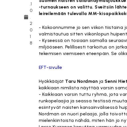
Suomen naisten salibandymaajoukkue Sv
.1
-turnaukseen on valittu. Sveitsiin läh
0
leireilemään tulevalla MM-kisapaikkak
.
2
- Kokoonnumme jo sen viikon tiistaina j
0
valmistautua sitten viikonlopun huip
1
- Kyseessä on tosiaan samalla seuraa
8
miljööseen. Pelillisesti tarkoitus on jatk
tekemisen viemiseen eteenpäin. Se olikin
EFT-sivulle
Hyökkääjät
Taru Nordman
ja
Senni Hie
kaikkiaan nimilista näyttää varsin sama
- Kaikkiaan varsin tuttu ryhmä, jota v
runkopelaajia ja seassa testissä muuta
esiintyvät naisten kansainvälisessä hui
Nordman on nuori pelaaja, jolla toivot
mielenkiintoista nähdä, miten hän jo nyt
Lasse Kurronen koputtaa varmuuden vuok