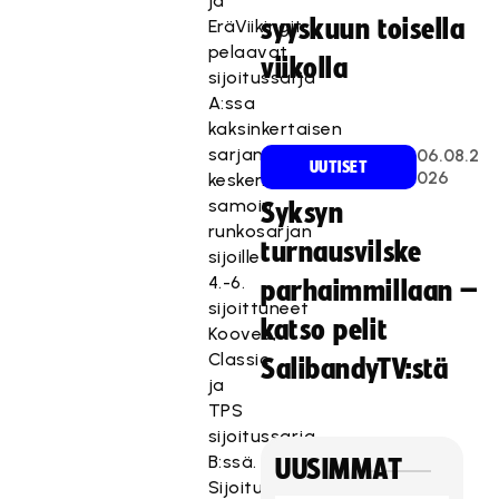
ja
syyskuun toisella
EräViikingit
pelaavat
viikolla
sijoitussarja
A:ssa
kaksinkertaisen
sarjan
06.08.2
UUTISET
026
keskenään,
samoin
Syksyn
runkosarjan
turnausvilske
sijoille
4.-6.
parhaimmillaan –
sijoittuneet
katso pelit
Koovee,
Classic
SalibandyTV:stä
ja
TPS
sijoitussarja
B:ssä.
UUSIMMAT
Sijoitussarjoissa