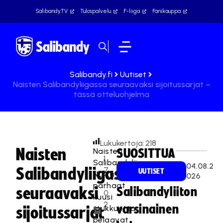
SalibandyTV
Tulospalvelu
F-liiga
Fanikauppa
Salibandy.fi
Uutiset
Naisten Salibandyliigassa seuraavaksi sijoitussarjat –
tässä otteluohjelma
Lukukertoja:
218
Naisten
Naisten
SUOSITTUA
1
Salibandyliiga
04.08.2
Salibandyliigassa
7
UUTISET
NLA:n
026
.
parhaat
seuraavaksi
Salibandyliiton
0
kuusi
2
varsinainen
joukkuetta
sijoitussarjat
.
pelaavat