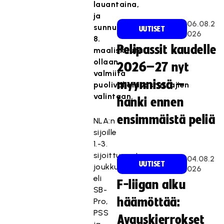
lauantaina,
ja
06.08.2
sunnuntaina
UUTISET
026
8.
Pelipassit kaudelle
maaliskuuta
ollaan
2026–27 nyt
valmiita
myynnissä –
puolivälierävastustajien
valintaan.
hanki ennen
ensimmäistä peliä
NLA:n
sijoille
1.-3.
sijoittuneet
04.08.2
UUTISET
joukkueet
026
eli
F-liigan alku
SB-
häämöttää:
Pro,
PSS
Avauskierrokset