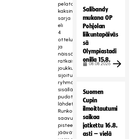
pelataan
Salibandy
kaksinkertainen
mukana OP
sarja
eli
Pohjolan
4
liikuntapäiväs
ottelua/joukkue
sä
ja
Olympiastadi
näissä
onilla 15.8.
ratkaistaan
08.08.2026
joukkueiden
sijoitus
ryhmän
sisällä
Suomen
pudotuspeleihin
Cupin
lähdettäessä.
ilmoittautumi
Runkosarjassa
saikaa
saavutetut
jatkettu 16.8.
pisteet
jäävät
asti – vielä