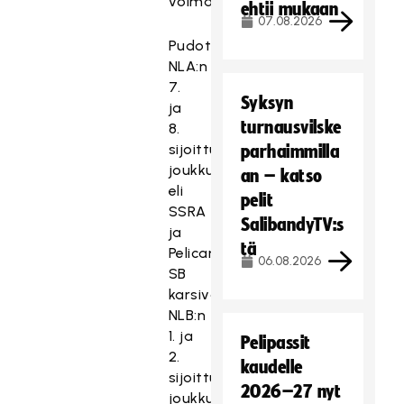
voimaan.
ehtii mukaan
07.08.2026
Pudotuspelikarsinnassa
NLA:n
7.
Syksyn
ja
turnausvilske
8.
sijoittuneet
parhaimmilla
joukkueet
an – katso
eli
pelit
SSRA
SalibandyTV:s
ja
tä
Pelicans
06.08.2026
SB
karsivat
NLB:n
1. ja
Pelipassit
2.
kaudelle
sijoittuvien
2026–27 nyt
joukkueiden