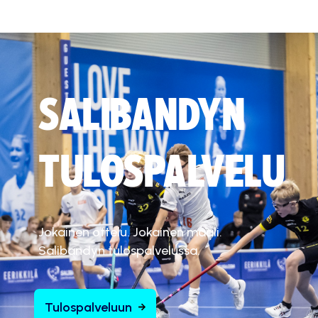
SALIBANDYN
TULOSPALVELU
Jokainen ottelu. Jokainen maali.
Salibandyn tulospalvelussa.
Tulospalveluun