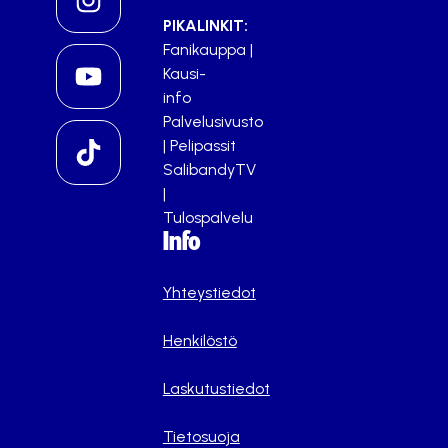
PIKALINKIT:
Fanikauppa
|
Kausi-
info
Palvelusivusto
|
Pelipassit
SalibandyTV
|
Tulospalvelu
Info
Yhteystiedot
Henkilöstö
Laskutustiedot
Tietosuoja