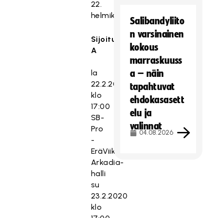
22.
helmikuuta.
Salibandyliito
n varsinainen
Sijoitussarja
kokous
A
marraskuuss
la
a – näin
22.2.2020
tapahtuvat
klo
ehdokasasett
17:00
elu ja
SB-
valinnat
Pro
04.08.2026
-
EräViikingit
Arkadia-
halli
su
23.2.2020
klo