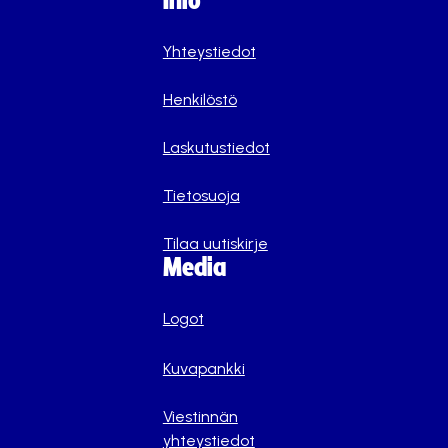
Info
Yhteystiedot
Henkilöstö
Laskutustiedot
Tietosuoja
Tilaa uutiskirje
Media
Logot
Kuvapankki
Viestinnän
yhteystiedot