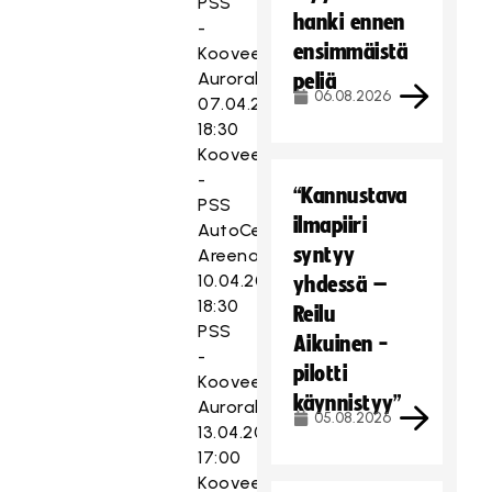
PSS
hanki ennen
-
ensimmäistä
Koovee
Aurorahalli
peliä
06.08.2026
07.04.2019
18:30
Koovee
-
“Kannustava
PSS
ilmapiiri
AutoCenter
syntyy
Areena
10.04.2019
yhdessä –
18:30
Reilu
PSS
Aikuinen -
-
pilotti
Koovee
käynnistyy”
Aurorahalli
05.08.2026
13.04.2019
17:00
Koovee