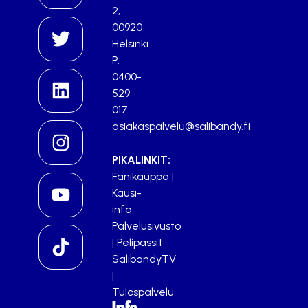
2,
00920
Helsinki
P.
0400-
529
017
asiakaspalvelu@salibandy.fi
PIKALINKIT:
Fanikauppa
|
Kausi-
info
Palvelusivusto
|
Pelipassit
SalibandyTV
|
Tulospalvelu