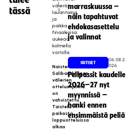
1
marraskuussa –
välierät
tässä
9
lauantaina,
näin tapahtuvat
ja
paikka
ehdokasasettelu
finaaleissa
ja valinnat
aukeaa
kolmella
voitolla.
06.08.2
UUTISET
026
Naisten
Salibandyliigan
Pelipassit kaudelle
välierien
2026–27 nyt
otteluohjelma
on
myynnissä –
vahvistettu.
hanki ennen
Taistelu
paikasta
ensimmäistä peliä
loppuotteluissa
alkaa