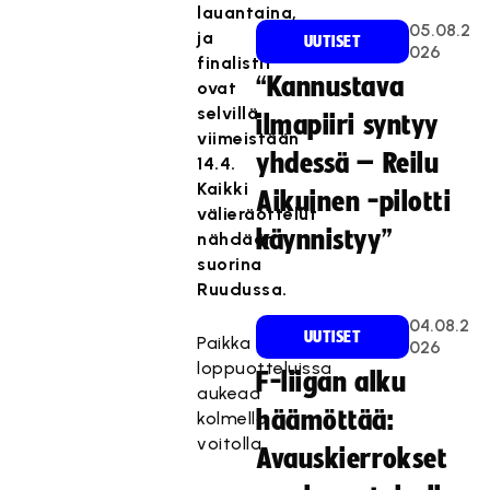
lauantaina,
05.08.2
ja
UUTISET
026
finalistit
“Kannustava
ovat
selvillä
ilmapiiri syntyy
viimeistään
yhdessä – Reilu
14.4.
Kaikki
Aikuinen -pilotti
välieräottelut
käynnistyy”
nähdään
suorina
Ruudussa.
04.08.2
UUTISET
Paikka
026
loppuotteluissa
F-liigan alku
aukeaa
häämöttää:
kolmella
voitolla.
Avauskierrokset