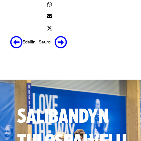
Edellinen
Seuraava
SALIBANDYN