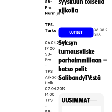
syyskuun toisella
SB-
Pro,
viikolla
Nurmijärvi
-
TPS,
06.08.2
Turku
UUTISET
026
Syksyn
06.04.2019
17:00
turnausvilske
SB-
parhaimmillaan –
Pro
-
katso pelit
TPS
SalibandyTV:stä
Arkadia
Halli
07.04.2019
14:00
UUSIMMAT
TPS
-
SB-