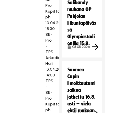
Salibandy
Pro
mukana OP
Kupittaan
Pohjolan
ph
liikuntapäiväs
10.04.2019
18:30
sä
SB-
Olympiastadi
Pro
onilla 15.8.
-
08.08.2026
TPS
Arkadia
Halli
13.04.2019
Suomen
14:00
Cupin
TPS
ilmoittautumi
-
saikaa
SB-
jatkettu 16.8.
Pro
asti – vielä
Kupittaan
ph
ehtii mukaan