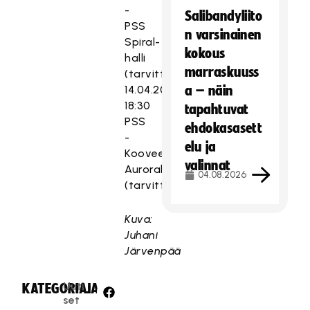
-
Salibandyliito
PSS
n varsinainen
Spiral-
kokous
halli
marraskuuss
(tarvittaessa)
14.04.2019
a – näin
18:30
tapahtuvat
PSS
ehdokasasett
-
elu ja
Koovee
valinnat
Aurorahalli
04.08.2026
(tarvittaessa)
Kuva:
Juhani
Järvenpää
Uuti
KATEGORIA:
JAA:
set