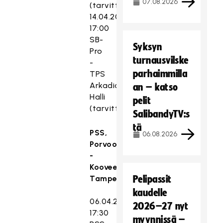
07.08.2026
(tarvittaessa)
14.04.2019
17:00
SB-
Syksyn
Pro
turnausvilske
-
parhaimmilla
TPS
Arkadia
an – katso
Halli
pelit
(tarvittaessa)
SalibandyTV:s
tä
PSS,
06.08.2026
Porvoo
-
Koovee,
Tampere
Pelipassit
kaudelle
06.04.2019
2026–27 nyt
17:30
myynnissä –