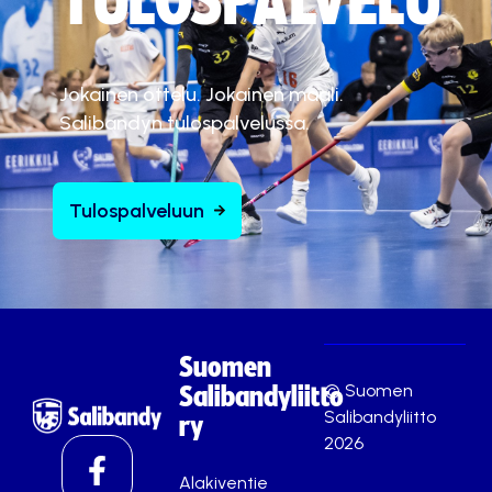
TULOSPALVELU
Jokainen ottelu. Jokainen maali.
Salibandyn tulospalvelussa.
Tulospalveluun
Suomen
© Suomen
Salibandyliitto
Salibandyliitto
ry
2026
Alakiventie