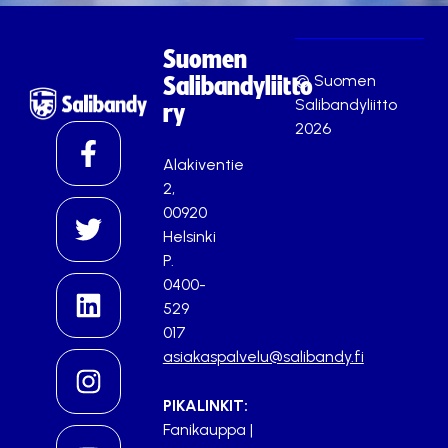
Suomen
© Suomen
Salibandyliitto
Salibandyliitto
ry
2026
Alakiventie
2,
00920
Helsinki
P.
0400-
529
017
asiakaspalvelu@salibandy.fi
PIKALINKIT:
Fanikauppa
|