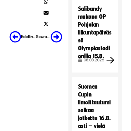
Salibandy
mukana OP
Pohjolan
liikuntapäiväs
Edellinen
Seuraava
sä
Olympiastadi
onilla 15.8.
08.08.2026
Suomen
Cupin
ilmoittautumi
saikaa
jatkettu 16.8.
asti – vielä