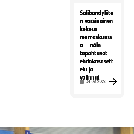
Salibandyliito
n varsinainen
kokous
marraskuuss
a – näin
tapahtuvat
ehdokasasett
elu ja
valinnat
04.08.2026