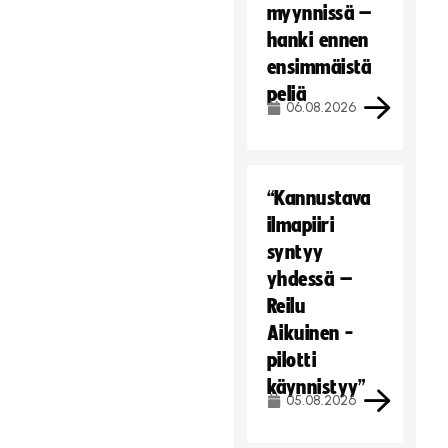
myynnissä –
hanki ennen
ensimmäistä
peliä
06.08.2026
“Kannustava
ilmapiiri
syntyy
yhdessä –
Reilu
Aikuinen -
pilotti
käynnistyy”
05.08.2026