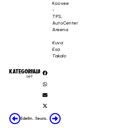
Koovee
-
TPS,
AutoCenter
Areena
Kuva:
Esa
Takalo
Uuti
KATEGORIA:
JAA:
set
Edellinen
Seuraava