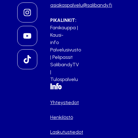
asiakaspalvelu@salibandy.fi
PIKALINKIT:
Fanikauppa
|
Kausi-
info
Palvelusivusto
|
Pelipassit
SalibandyTV
|
Tulospalvelu
Info
Yhteystiedot
Henkilöstö
Laskutustiedot