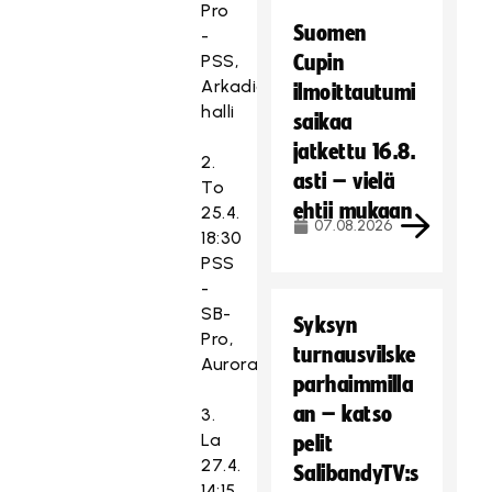
Pro
Suomen
-
PSS,
Cupin
Arkadia-
ilmoittautumi
halli
saikaa
jatkettu 16.8.
2.
asti – vielä
To
ehtii mukaan
25.4.
07.08.2026
18:30
PSS
-
SB-
Syksyn
Pro,
turnausvilske
Aurorahalli
parhaimmilla
an – katso
3.
La
pelit
27.4.
SalibandyTV:s
14:15