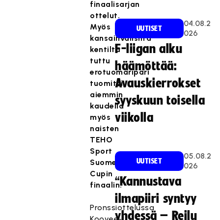
finaalisarjan
ottelut.
04.08.2
Myös
UUTISET
026
kansainvälisiltä
F-liigan alku
kentiltä
tuttu
häämöttää:
erotuomaripari
Avauskierrokset
tuomitsi
aiemmin
syyskuun toisella
kaudella
viikolla
myös
naisten
TEHO
Sport
05.08.2
UUTISET
Suomen
026
Cupin
“Kannustava
finaalin.
ilmapiiri syntyy
Pronssiottelussa
yhdessä – Reilu
Koovee-