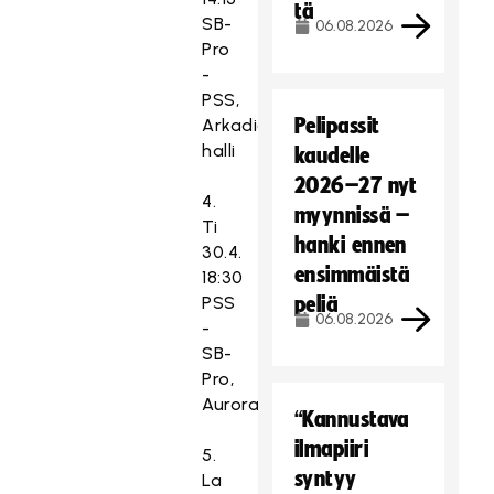
tä
SB-
06.08.2026
Pro
-
PSS,
Pelipassit
Arkadia-
halli
kaudelle
2026–27 nyt
4.
myynnissä –
Ti
hanki ennen
30.4.
ensimmäistä
18:30
PSS
peliä
06.08.2026
-
SB-
Pro,
Aurorahalli
“Kannustava
ilmapiiri
5.
syntyy
La