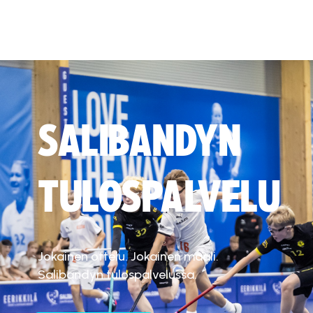
SALIBANDYN
TULOSPALVELU
Jokainen ottelu. Jokainen maali.
Salibandyn tulospalvelussa.