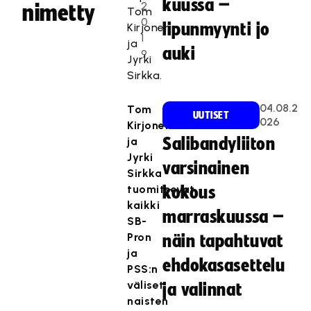
kuussa –
2
nimetty
Tom
0
lipunmyynti jo
Kirjonen
1
ja
auki
9
Jyrki
Sirkka.
04.08.2
Tom
UUTISET
026
Kirjonen
ja
Salibandyliiton
Jyrki
varsinainen
Sirkka
tuomitsevat
kokous
kaikki
marraskuussa –
SB-
Pron
näin tapahtuvat
ja
ehdokasasettelu
PSS:n
väliset
ja valinnat
naisten