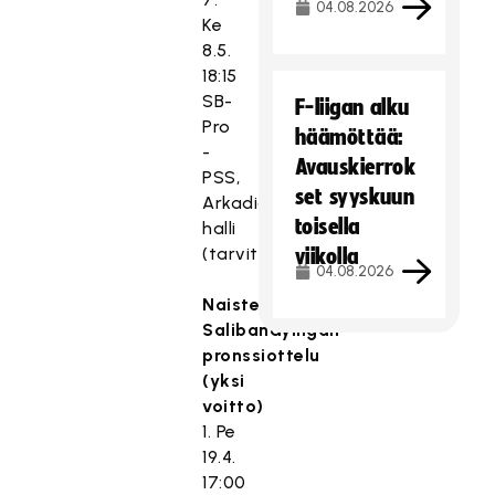
04.08.2026
Ke
8.5.
18:15
SB-
F-liigan alku
Pro
häämöttää:
-
Avauskierrok
PSS,
set syyskuun
Arkadia-
toisella
halli
(tarvittaessa)
viikolla
04.08.2026
Naisten
Salibandyliigan
pronssiottelu
(yksi
voitto)
1. Pe
19.4.
17:00