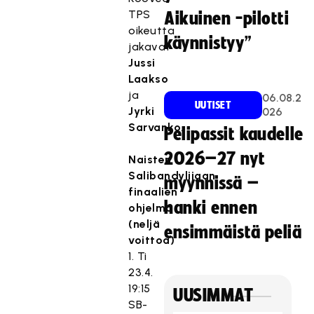
TPS
Aikuinen -pilotti
oikeutta
käynnistyy”
jakavat
Jussi
Laakso
ja
06.08.2
UUTISET
Jyrki
026
Sarvanko
.
Pelipassit kaudelle
2026–27 nyt
Naisten
Salibandyliigan
myynnissä –
finaalien
hanki ennen
ohjelma
(neljä
ensimmäistä peliä
voittoa)
1. Ti
23.4.
19:15
UUSIMMAT
SB-