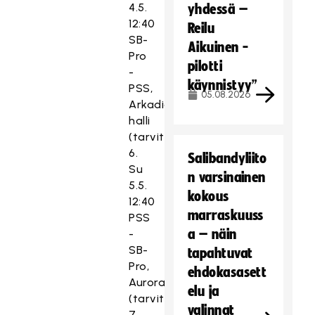
4.5.
yhdessä –
12:40
Reilu
SB-
Aikuinen -
Pro
pilotti
-
käynnistyy”
PSS,
05.08.2026
Arkadia-
halli
(tarvittaessa)
6.
Salibandyliito
Su
n varsinainen
5.5.
kokous
12:40
marraskuuss
PSS
a – näin
-
SB-
tapahtuvat
Pro,
ehdokasasett
Aurorahalli
elu ja
(tarvittaessa)
valinnat
7.