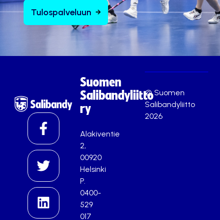
Tulospalveluun
Suomen
© Suomen
Salibandyliitto
Salibandyliitto
ry
2026
Alakiventie
2,
00920
Helsinki
P.
0400-
529
017