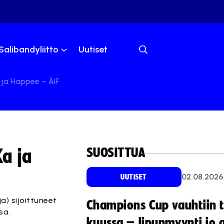
Salibandyliitto
Uutiset
a ja Happee – ÅIF
SUOSITTUA
Ka ja
02.08.2026
UUTISET
a) sijoittuneet
Champions Cup vauhtiin 
sa.
kuussa – lipunmyynti jo 