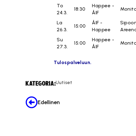
To
Happee -
18:30
Monito
24.3.
ÅIF
La
ÅIF -
Sipoo
15:00
26.3.
Happee
Areen
Su
Happee -
15:00
Monito
27.3.
ÅIF
Tulospalveluun.
Uutiset
KATEGORIA:
Edellinen