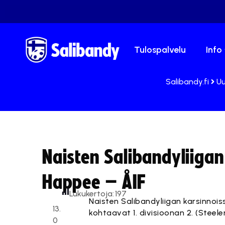
Tulospalvelu
Info
Salibandy.fi
Uu
Naisten Salibandyliigan
Happee – ÅIF
Lukukertoja:
197
Naisten Salibandyliigan karsinnoiss
13.
kohtaavat 1. divisioonan 2. (Steeler
0