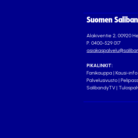
Suomen Saliband
Alakiventie 2, 00920 He
P. 0400-529 017
asiakaspalvelu@saliban
PIKALINKIT:
Fanikauppa
|
Kausi-info
Palvelusivusto
|
Pelipass
SalibandyTV
|
Tulospal