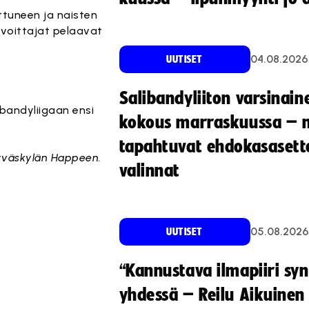
ittuneen ja naisten
n voittajat pelaavat
04.08.2026
UUTISET
Salibandyliiton varsinain
ibandyliigaan ensi
kokous marraskuussa – 
tapahtuvat ehdokasasette
 Jyväskylän Happeen.
valinnat
05.08.2026
UUTISET
“Kannustava ilmapiiri sy
yhdessä – Reilu Aikuinen 