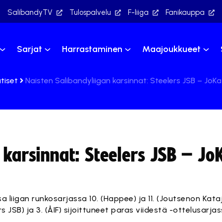
SalibandyTV
Tulospalvelu
F-liiga
Fanikauppa
Sarjat
Harrastaminen
Maajoukkueet
tiset
Naisten Salibandyliigan karsinnat: Steelers JSB – JoK
 karsinnat: Steelers JSB – Jo
a liigan runkosarjassa 10. (Happee) ja 11. (Joutsenon Kataj
s JSB) ja 3. (ÅIF) sijoittuneet paras viidestä -ottelusarjas