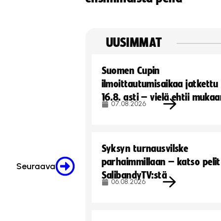
UUSIMMAT
Suomen Cupin
ilmoittautumisaikaa jatkettu
16.8. asti – vielä ehtii muka
07.08.2026
Syksyn turnausvilske
parhaimmillaan – katso pelit
Seuraava
SalibandyTV:stä
06.08.2026