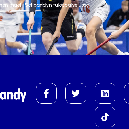
inen maali. Salibandyn tulospalvelussa.