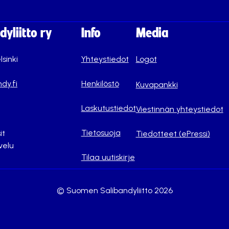
yliitto ry
Info
Media
lsinki
Yhteystiedot
Logot
dy.fi
Henkilöstö
Kuvapankki
Laskutustiedot
Viestinnän yhteystiedot
Tietosuoja
it
Tiedotteet (ePressi)
velu
Tilaa uutiskirje
© Suomen Salibandyliitto 2026