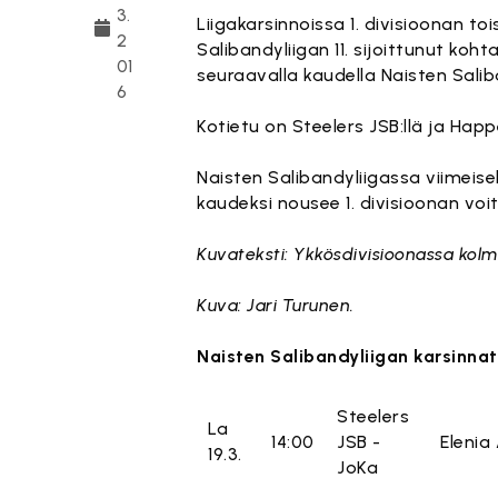
3.
Liigakarsinnoissa 1. divisioonan to
2
Salibandyliigan 11. sijoittunut koh
01
seuraavalla kaudella Naisten Salib
6
Kotietu on Steelers JSB:llä ja Hap
Naisten Salibandyliigassa viimeise
kaudeksi nousee 1. divisioonan vo
Kuvateksti: Ykkösdivisioonassa kolm
Kuva: Jari Turunen.
Naisten Salibandyliigan karsinnat
Steelers
La
14:00
JSB -
Elenia
19.3.
JoKa