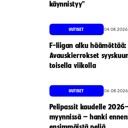
käynnistyy”
04.08.2026
UUTISET
F-liigan alku häämöttää:
Avauskierrokset syyskuu
toisella viikolla
06.08.2026
UUTISET
Pelipassit kaudelle 2026
myynnissä – hanki ennen
ensimmäistä peliä