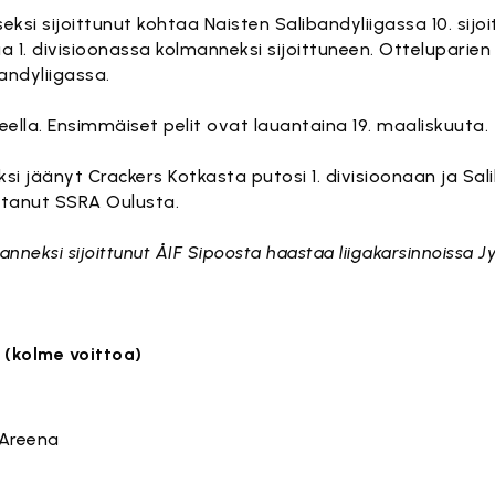
iseksi sijoittunut kohtaa Naisten Salibandyliigassa 10. sijo
taa 1. divisioonassa kolmanneksi sijoittuneen. Otteluparie
andyliigassa.
peella. Ensimmäiset pelit ovat lauantaina 19. maaliskuuta.
ksi jäänyt Crackers Kotkasta putosi 1. divisioonaan ja Sal
ittanut SSRA Oulusta.
anneksi sijoittunut ÅIF Sipoosta haastaa liigakarsinnoissa
 (kolme voittoa)
 Areena