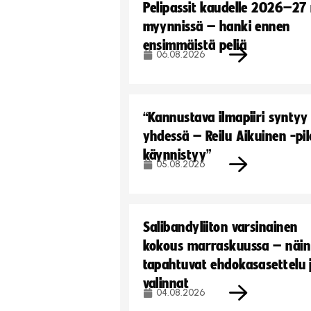
Pelipassit kaudelle 2026–27
myynnissä – hanki ennen
ensimmäistä peliä
06.08.2026
“Kannustava ilmapiiri syntyy
yhdessä – Reilu Aikuinen -pil
käynnistyy”
05.08.2026
Salibandyliiton varsinainen
kokous marraskuussa – näin
tapahtuvat ehdokasasettelu 
valinnat
04.08.2026