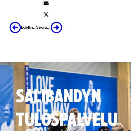
Edellinen
Seuraava
SALIBANDYN
TULOSPALVELU