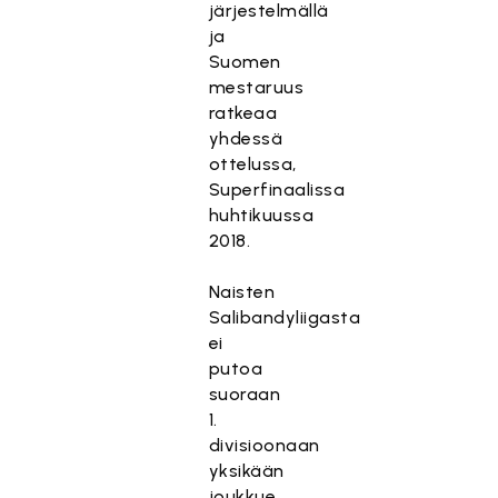
järjestelmällä
ja
Suomen
mestaruus
ratkeaa
yhdessä
ottelussa,
Superfinaalissa
huhtikuussa
2018.
Naisten
Salibandyliigasta
ei
putoa
suoraan
1.
divisioonaan
yksikään
joukkue.