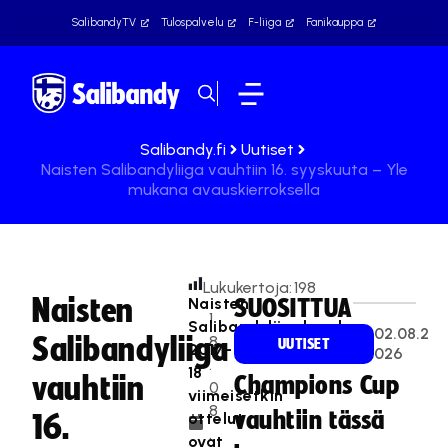
SalibandyTV
Tulospalvelu
F-liiga
Fanikauppa
Salibandy.fi
Uutiset
Naisten Salibandyliiga vauhtiin 16. syyskuuta – Yle
mukana avauskierroksella
Lukukertoja:
198
Naisten
Naisten
SUOSITTUA
1
Salibandyliigakauden
02.08.2
Salibandyliiga
8
UUTISET
2017-
026
.
18
vauhtiin
Champions Cup
0
viimeisetkin
8
vauhtiin tässä
ottelut
16.
.
ovat