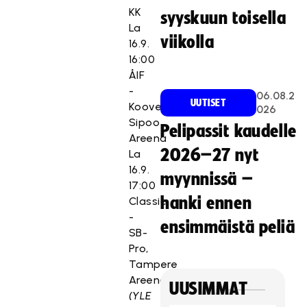
KK
syyskuun toisella
La
viikolla
16.9.
16:00
ÅIF
-
06.08.2
UUTISET
Koovee,
026
Sipoo
Pelipassit kaudelle
Areena
2026–27 nyt
La
16.9.
myynnissä –
17:00
hanki ennen
Classic
-
ensimmäistä peliä
SB-
Pro,
Tampere
Areena
UUSIMMAT
(YLE