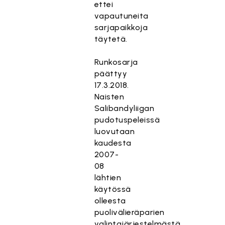
ettei
vapautuneita
sarjapaikkoja
täytetä.
Runkosarja
päättyy
17.3.2018.
Naisten
Salibandyliigan
pudotuspeleissä
luovutaan
kaudesta
2007-
08
lähtien
käytössä
olleesta
puolivälieräparien
valintajärjestelmästä.