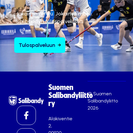
Jokainen ottelu. Jokainen maali.
Salibandyn tulospalvelussa.
Tulospalveluun
Suomen
© Suomen
Salibandyliitto
Salibandyliitto
ry
2026
Alakiventie
2,
00920