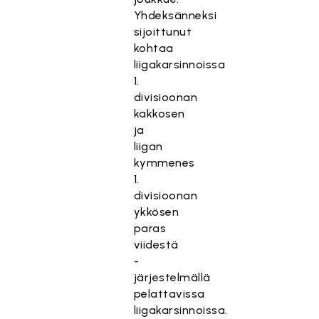
Yhdeksänneksi
sijoittunut
kohtaa
liigakarsinnoissa
1.
divisioonan
kakkosen
ja
liigan
kymmenes
1.
divisioonan
ykkösen
paras
viidestä
-
järjestelmällä
pelattavissa
liigakarsinnoissa.