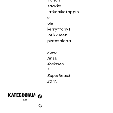
Tähän
saakka
jatkoaikatappio
ei
ole
kerryttänyt
joukkueen
pistesaldoa.
Kuva:
Anssi
Koskinen
/
Superfinaali
2017.
Uuti
KATEGORIA:
JAA:
set