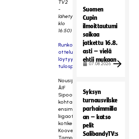
TV2
Suomen
-
lähetys
Cupin
klo
ilmoittautumi
16:50)
saikaa
jatkettu 16.8.
Runkosarjan
asti – vielä
otteluohjelma
löytyy
ehtii mukaan
07.08.2026
tulospalvelusta.
Nousijajoukkue
ÅIF
Syksyn
Sipoosta
turnausvilske
kohtaa
parhaimmilla
ensimmäisessä
liigaottelussaan
an – katso
kotikentällään
pelit
Kooveen
SalibandyTV:s
Tampereelta.