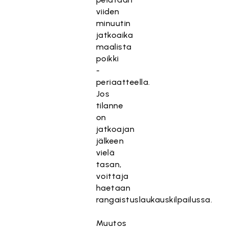
viiden
minuutin
jatkoaika
maalista
poikki
-
periaatteella.
Jos
tilanne
on
jatkoajan
jälkeen
vielä
tasan,
voittaja
haetaan
rangaistuslaukauskilpailussa.
Muutos