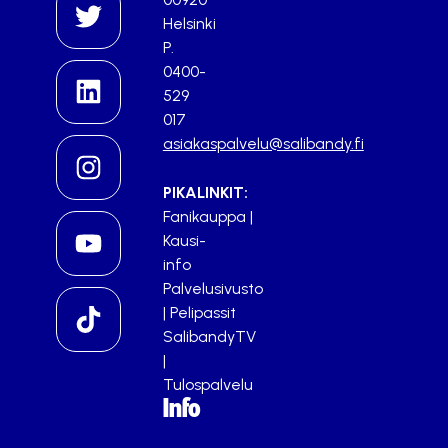
Helsinki
P.
0400-
529
017
asiakaspalvelu@salibandy.fi
PIKALINKIT:
Fanikauppa
|
Kausi-
info
Palvelusivusto
|
Pelipassit
SalibandyTV
|
Tulospalvelu
Info