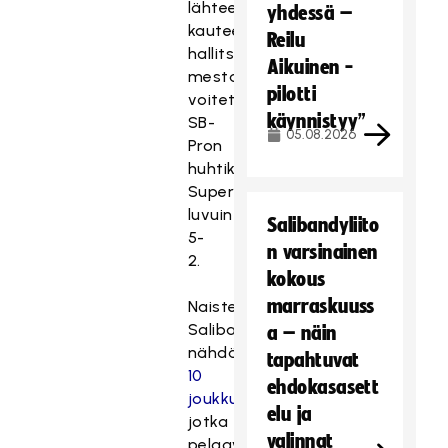
lähtee
yhdessä –
kauteen
Reilu
hallitsevana
Aikuinen -
mestarina
pilotti
voitettuaan
käynnistyy”
SB-
05.08.2026
Pron
huhtikuisessa
Superfinaalissa
luvuin
Salibandyliito
5-
n varsinainen
2.
kokous
marraskuuss
Naisten
Salibandyliigassa
a – näin
nähdään
tapahtuvat
10
ehdokasasett
joukkuetta
,
elu ja
jotka
valinnat
pelaavat