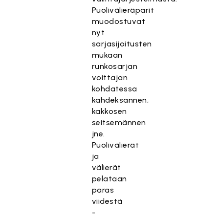
Puolivälieräparit
muodostuvat
nyt
sarjasijoitusten
mukaan
runkosarjan
voittajan
kohdatessa
kahdeksannen,
kakkosen
seitsemännen
jne.
Puolivälierät
ja
välierät
pelataan
paras
viidestä
-