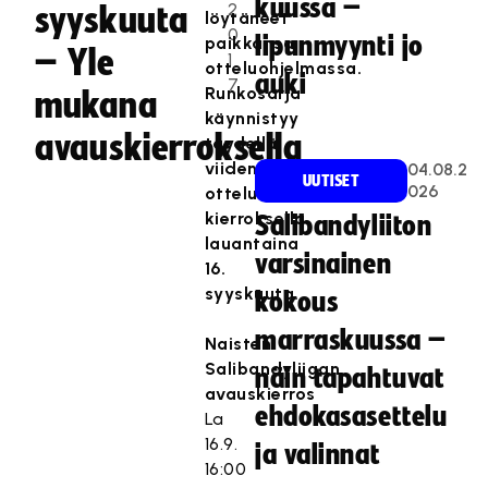
kuussa –
2
syyskuuta
löytäneet
0
lipunmyynti jo
paikkansa
– Yle
1
otteluohjelmassa.
auki
7
Runkosarja
mukana
käynnistyy
avauskierroksella
täydellä
viiden
04.08.2
UUTISET
026
ottelun
kierroksella
Salibandyliiton
lauantaina
varsinainen
16.
syyskuuta.
kokous
marraskuussa –
Naisten
Salibandyliigan
näin tapahtuvat
avauskierros
ehdokasasettelu
La
16.9.
ja valinnat
16:00