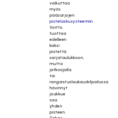
vaikuttaa
myös
pääsarjojen
pistelaskusysteemiin
.
Voitto
tuottaa
edelleen
kaksi
pistettä
sarjataulukkoon,
mutta
jatkoajalla
tai
rangaistuslaukauskilpailussa
hävinnyt
joukkue
saa
yhden
pisteen.