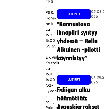
TPS
-
05.08.2
PSS,
UUTISET
026
HaNi-
“Kannustava
halli
La
ilmapiiri syntyy
16.9.
yhdessä – Reilu
16:00
SSRA
Aikuinen -pilotti
-
EräViikingit,
käynnistyy”
Kastelli
La
16.9.
04.08.2
16:00
UUTISET
026
O2-
F-liigan alku
Jyväskylä
-
häämöttää:
NST,
Avauskierrokset
Palokan