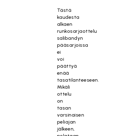
Tästä
kaudesta
alkaen
runkosarjaottelu
salibandyn
pääsarjoissa
ei
voi
päättyä
enää
tasatilanteeseen.
Mikäli
ottelu
on
tasan
varsinaisen
peliajan
jälkeen,
pelataan