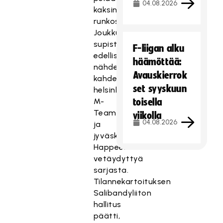
04.08.2026
kaksinkertaisen
runkosarjan.
Joukkuemäärä
supistuu
F-liigan alku
edelliskauteen
häämöttää:
nähden
Avauskierrok
kahdella
set syyskuun
helsinkiläisen
M-
toisella
Teamin
viikolla
04.08.2026
ja
jyväskyläläisen
Happeen
vetäydyttyä
sarjasta.
Tilannekartoituksen
Salibandyliiton
hallitus
päätti,