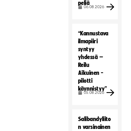
peliä
06.08.2026
“Kannustava
ilmapiiri
syntyy
yhdessä –
Reilu
Aikuinen -
pilotti
käynnistyy”
05.08.2026
Salibandyliito
n varsinainen