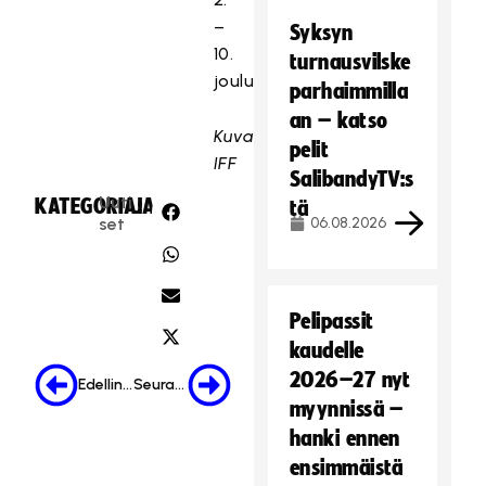
–
Syksyn
10.
turnausvilske
joulukuuta.
parhaimmilla
an – katso
Kuva:
pelit
IFF
SalibandyTV:s
Uuti
KATEGORIA:
JAA:
tä
set
06.08.2026
Pelipassit
kaudelle
2026–27 nyt
Edellinen
Seuraava
myynnissä –
hanki ennen
ensimmäistä