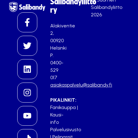
Salibandyliitto
Salibandyliitto
ry
2026
Alakiventie
2,
00920
Helsinki
P.
0400-
529
017
asiakaspalvelu@salibandy.fi
PIKALINKIT:
Fanikauppa
|
Kausi-
info
Palvelusivusto
|
Pelipassit