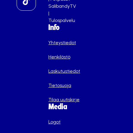
SalibandyTV
|
Tulospalvelu
Info
Yhteystiedot
Henkilöstö
Laskutustiedot
Tietosuoja
Tilaa uutiskirje
Media
Logot