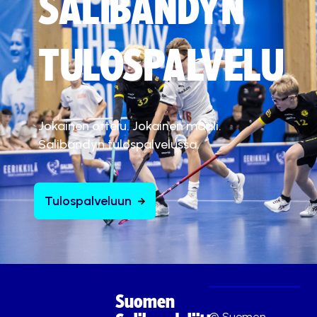
SALIBANDYN
TULOSPALVELU
Jokainen ottelu. Jokainen maali.
Salibandyn tulospalvelussa.
Tulospalveluun
Suomen
© Suomen