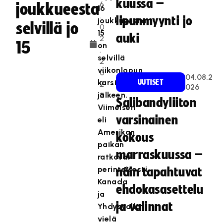
kuussa –
6
joukkueesta
16
.
lipunmyynti jo
joukkueesta
selvillä jo
0
15
auki
2
15
on
.
selvillä
2
viikonlopun
0
04.08.2
karsintaturnausten
UUTISET
2
026
jälkeen.
3
Salibandyliiton
Viimeisen
varsinainen
eli
Amerikan
kokous
paikan
marraskuussa –
ratkovat
perinteisesti
näin tapahtuvat
Kanada
ehdokasasettelu
ja
ja valinnat
Yhdysvallat
vielä