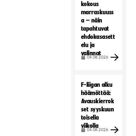
kokous
marraskuuss
a – näin
tapahtuvat
ehdokasasett
elu ja
valinnat
04.08.2026
F-liigan alku
häämöttää:
Avauskierrok
set syyskuun
toisella
viikolla
04.08.2026