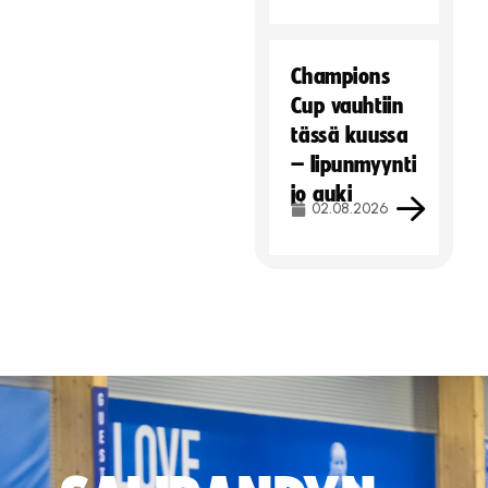
Champions
Cup vauhtiin
tässä kuussa
– lipunmyynti
jo auki
02.08.2026