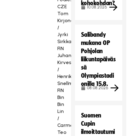
kohokohdan?
CZE
10.08.2026
Tom
Kirjonen
/
Salibandy
Jyrki
Sirkka
mukana OP
FIN
Pohjolan
Juhani
liikuntapäiväs
Kirves
sä
/
Olympiastadi
Henrik
Snellman
onilla 15.8.
08.08.2026
FIN
Bin
Bin
Lin
Suomen
/
Cupin
Carmen
ilmoittautumi
Teo