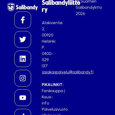
© Suomen
Salibandyliitto
Salibandyliitto
ry
2026
Alakiventie
2,
00920
Helsinki
P.
0400-
529
017
asiakaspalvelu@salibandy.fi
PIKALINKIT:
Fanikauppa
|
Kausi-
info
Palvelusivusto