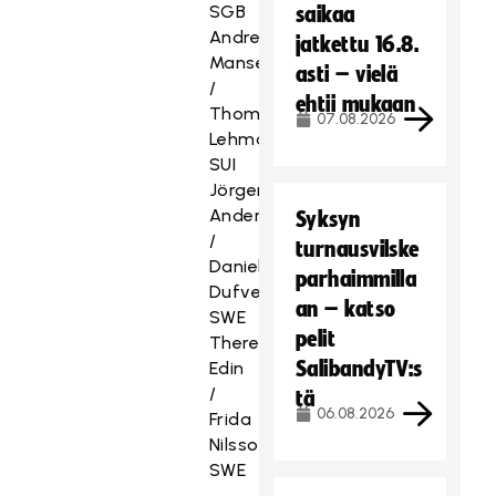
SGB
saikaa
Andreas
jatkettu 16.8.
Manser
asti – vielä
/
ehtii mukaan
Thomas
07.08.2026
Lehman
SUI
Jörgen
Andersson
Syksyn
/
turnausvilske
Daniel
parhaimmilla
Dufvenberg
an – katso
SWE
pelit
Therese
SalibandyTV:s
Edin
/
tä
06.08.2026
Frida
Nilsson
SWE