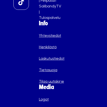
|
Pelipassit
SalibandyTV
|
Tulospalvelu
Info
Yhteystiedot
Henkilöstö
Laskutustiedot
Tietosuoja
Tilaa uutiskirje
Media
Logot