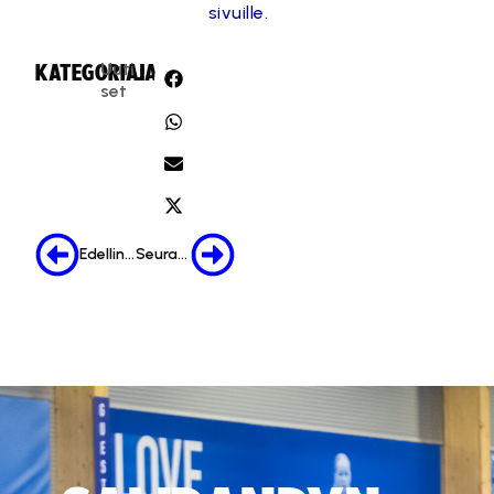
sivuille.
Uuti
KATEGORIA:
JAA:
set
Edellinen
Seuraava