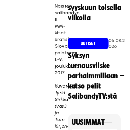
Naisten
syyskuun toisella
salibandyn
viikolla
11.
MM-
kisat
Bratislavassa,
06.08.2
UUTISET
Slovakiassa
026
pelataan
Syksyn
1.-9.
turnausvilske
joulukuuta
2017.
parhaimmillaan –
katso pelit
Kuvateksti:
Jyrki
SalibandyTV:stä
Sirkka
(vas.)
ja
Tom
UUSIMMAT
Kirjonen