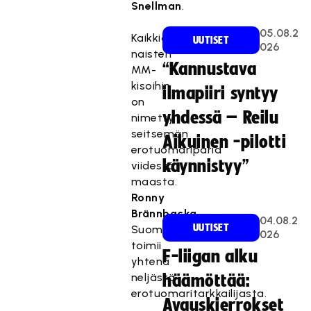
Snellman
.
05.08.2
Kaikkiaan
UUTISET
026
naisten
“Kannustava
MM-
kisoihin
ilmapiiri syntyy
on
yhdessä – Reilu
nimetty
seitsemän
Aikuinen -pilotti
erotuomariparia
käynnistyy”
viidestä
maasta.
Ronny
Brännbacka
04.08.2
UUTISET
Suomesta
026
toimii
F-liigan alku
yhtenä
neljästä
häämöttää:
erotuomaritarkkailijasta.
Avauskierrokset