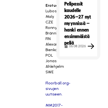
Pelipassit
Erotuomaritarkkailijat
kaudelle
Lubos
Maly
2026–27 nyt
CZE
myynnissä –
Ronny
hanki ennen
Brännbacka
ensimmäistä
FIN
peliä
Alexander
06.08.2026
Bienkowski
POL
Jonas
Ahlehjelm
SWE
Floorball.org-
sivujen
uutiseen.
MM2017-