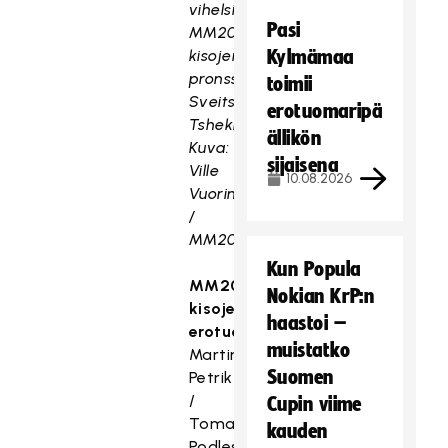
vihelsivät
Pasi
MM2015-
kisojen
Kylmämaa
pronssiottelussa
toimii
Sveitsi-
erotuomaripä
Tshekki.
ällikön
Kuva:
sijaisena
Ville
10.08.2026
Vuorinen
/
MM2015.
Kun Popula
MM2018-
Nokian KrP:n
kisojen
haastoi –
erotuomarit
muistatko
Martin
Suomen
Petrik
/
Cupin viime
Tomas
kauden
Podlesny