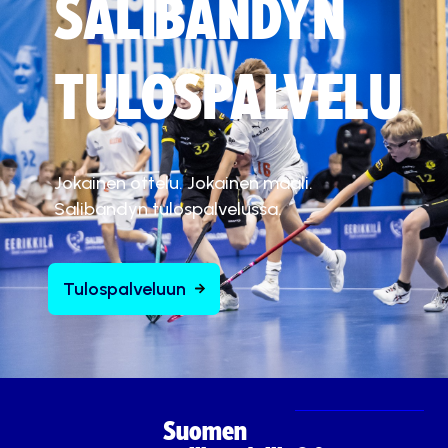
SALIBANDYN
TULOSPALVELU
Jokainen ottelu. Jokainen maali.
Salibandyn tulospalvelussa.
Tulospalveluun
Suomen