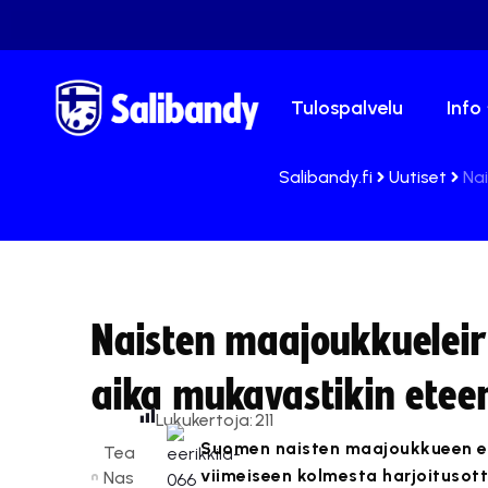
Tulospalvelu
Info
Salibandy.fi
Uutiset
Nai
Naisten maajoukkueleiri
aika mukavastikin etee
Lukukertoja:
211
Suomen naisten maajoukkueen en
Tea
viimeiseen kolmesta harjoitusot
Nas