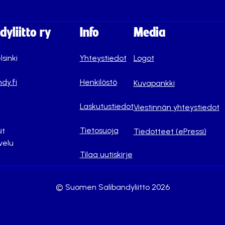
yliitto ry
Info
Media
lsinki
Yhteystiedot
Logot
dy.fi
Henkilöstö
Kuvapankki
Laskutustiedot
Viestinnän yhteystiedot
Tietosuoja
it
Tiedotteet (ePressi)
velu
Tilaa uutiskirje
© Suomen Salibandyliitto 2026