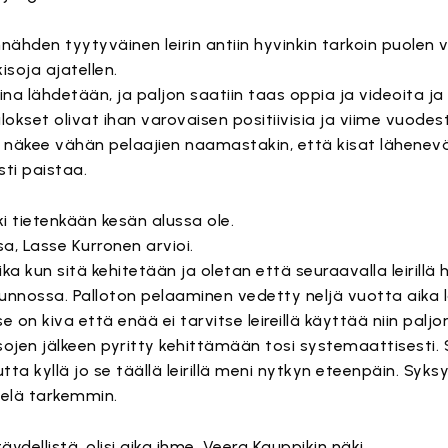
nnähden tyytyväinen leirin antiin hyvinkin tarkoin puole
oja ajatellen.
aina lähdetään, ja paljon saatiin taas oppia ja videoita ja
tulokset olivat ihan varovaisen positiivisia ja viime vuodes
n näkee vähän pelaajien naamastakin, että kisat lähene
sti paistaa.
ki tietenkään kesän alussa ole.
sa, Lasse Kurronen arvioi.
aika kun sitä kehitetään ja oletan että seuraavalla leirillä
nossa. Palloton pelaaminen vedetty neljä vuotta aika la
 on kiva että enää ei tarvitse leireillä käyttää niin paljon
ojen jälkeen pyritty kehittämään tosi systemaattisesti. S
tta kyllä jo se täällä leirillä meni nytkyn eteenpäin. Syks
ielä tarkemmin.
täydellistä, olisi aika ihme, Veera Kauppikin näki.