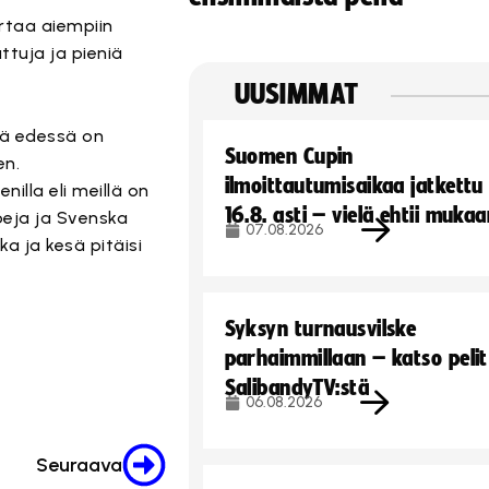
ertaa aiempiin
ttuja ja pieniä
UUSIMMAT
ttä edessä on
Suomen Cupin
en.
ilmoittautumisaikaa jatkettu
nilla eli meillä on
16.8. asti – vielä ehtii muka
upeja ja Svenska
07.08.2026
ka ja kesä pitäisi
Syksyn turnausvilske
parhaimmillaan – katso pelit
SalibandyTV:stä
06.08.2026
Seuraava