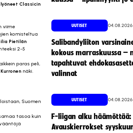
 lyöneet Classicin
04.08.2026
UUTISET
n viime
ajien komisteltua
Salibandyliiton varsinain
ilia Pietilän
nteeksi 2-5
kokous marraskuussa – 
tapahtuvat ehdokasasette
ikkein paras peli,
 Kurronen
näki.
valinnat
04.08.2026
UUTISET
jaloistaan, Suomen
F-liigan alku häämöttää:
 samaa tasoa kuin
 vääntöjä
Avauskierrokset syyskuu