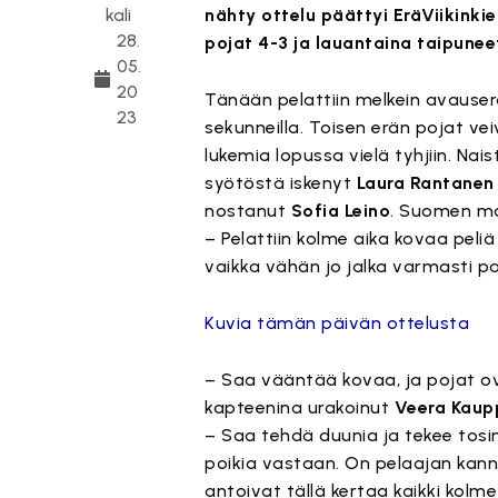
kali
nähty ottelu päättyi EräViikinki
28.
pojat 4-3 ja lauantaina taipunee
05.
20
Tänään pelattiin melkein avauserä
23
sekunneilla. Toisen erän pojat ve
lukemia lopussa vielä tyhjiin. N
syötöstä iskenyt
Laura Rantanen
nostanut
Sofia Leino
. Suomen ma
– Pelattiin kolme aika kovaa peliä
vaikka vähän jo jalka varmasti pa
Kuvia tämän päivän ottelusta
– Saa vääntää kovaa, ja pojat ova
kapteenina urakoinut
Veera Kaup
– Saa tehdä duunia ja tekee tosi
poikia vastaan. On pelaajan kanna
antoivat tällä kertaa kaikki kolme