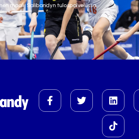
inen maali. Salibandyn tulospalvelussa.