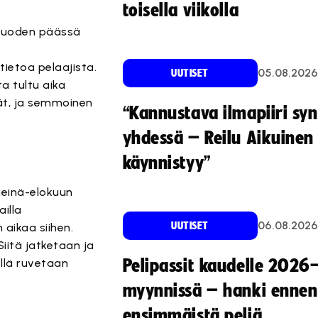
toisella viikolla
n vuoden päässä
 tietoa pelaajista.
05.08.2026
UUTISET
ta tultu aika
vät, ja semmoinen
“Kannustava ilmapiiri sy
yhdessä – Reilu Aikuinen 
käynnistyy”
 heinä-elokuun
illa
06.08.2026
UUTISET
 aikaa siihen.
iitä jatketaan ja
yllä ruvetaan
Pelipassit kaudelle 2026
myynnissä – hanki ennen
ensimmäistä peliä