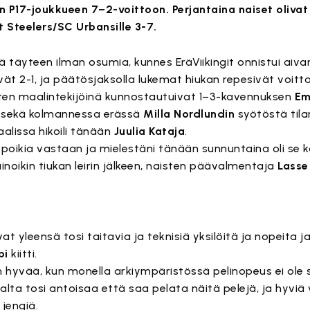
en P17-joukkueen 7–2-voittoon. Perjantaina naiset olivat
t Steelers/SC Urbansille 3-7.
 täyteen ilman osumia, kunnes EräViikingit onnistui aiva
ivät 2-1, ja päätösjaksolla lukemat hiukan repesivät voitt
aisten maalintekijöinä kunnostautuivat 1–3-kavennuksen
Em
sekä kolmannessa erässä
Milla Nordlundin
syötöstä tila
alissa hikoili tänään
Juulia Kataja
.
 poikia vastaan ja mielestäni tänään sunnuntaina oli se ka
inoikin tiukan leirin jälkeen, naisten päävalmentaja
Lasse
t yleensä tosi taitavia ja teknisiä yksilöitä ja nopeita 
pi
kiitti.
n hyvää, kun monella arkiympäristössä pelinopeus ei ole
lta tosi antoisaa että saa pelata näitä pelejä, ja hyviä
 jengiä.