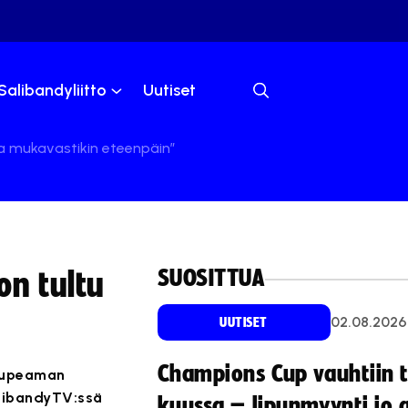
Salibandyliitto
Uutiset
ka mukavastikin eteenpäin”
SUOSITTUA
on tultu
02.08.2026
UUTISET
Champions Cup vauhtiin 
 rupeaman
alibandyTV:ssä
kuussa – lipunmyynti jo 