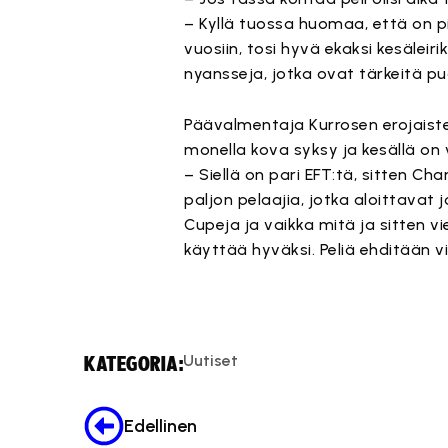
– Kyllä tuossa huomaa, että on pi
vuosiin, tosi hyvä ekaksi kesäleir
nyansseja, jotka ovat tärkeitä p
Päävalmentaja Kurrosen erojaister
monella kova syksy ja kesällä on 
– Siellä on pari EFT:tä, sitten Cha
paljon pelaajia, jotka aloittavat
Cupeja ja vaikka mitä ja sitten vi
käyttää hyväksi. Peliä ehditään v
Uutiset
KATEGORIA:
Edellinen