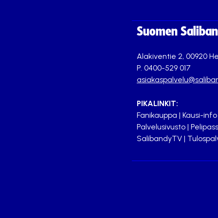
Suomen Saliband
Alakiventie 2, 00920 He
P. 0400-529 017
asiakaspalvelu@saliban
PIKALINKIT:
Fanikauppa
|
Kausi-info
Palvelusivusto
|
Pelipass
SalibandyTV
|
Tulospal