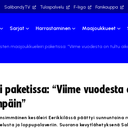
SalibandyTV
Tulospalvelu
F-liiga
Fanikauppa
Sarjat
Harrastaminen
Maajoukkueet
sten maajoukkueleiri paketissa: “Viime vuodesta on tultu ai
 paketissa: “Viime vuodesta 
npäin”
simmäinen kesäleiri Eerikkilässä päättyi sunnuntaina
telusta ja loppupalaveriin. Suorana kevytlähetyksenä S