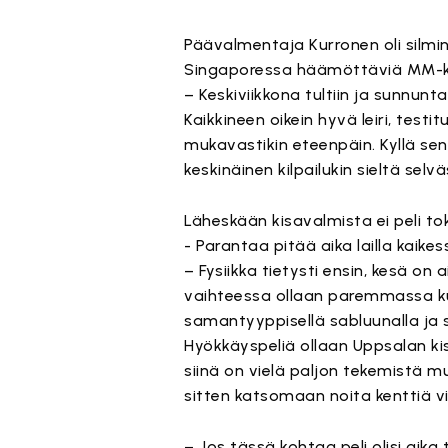
Päävalmentaja Kurronen oli silmi
Singaporessa häämöttäviä MM-kis
– Keskiviikkona tultiin ja sunnunt
Kaikkineen oikein hyvä leiri, testi
mukavastikin eteenpäin. Kyllä se
keskinäinen kilpailukin sieltä selvä
Läheskään kisavalmista ei peli to
- Parantaa pitää aika lailla kaikes
– Fysiikka tietysti ensin, kesä on 
vaihteessa ollaan paremmassa kun
samantyyppisellä sabluunalla ja se
Hyökkäyspeliä ollaan Uppsalan kis
siinä on vielä paljon tekemistä mu
sitten katsomaan noita kenttiä v
– Jos tässä kohtaa peli olisi aika 