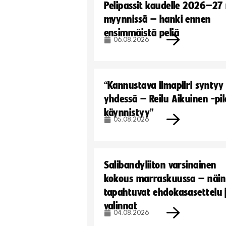
Pelipassit kaudelle 2026–27
myynnissä – hanki ennen
ensimmäistä peliä
06.08.2026
“Kannustava ilmapiiri syntyy
yhdessä – Reilu Aikuinen -pil
käynnistyy”
05.08.2026
Salibandyliiton varsinainen
kokous marraskuussa – näin
tapahtuvat ehdokasasettelu 
valinnat
04.08.2026