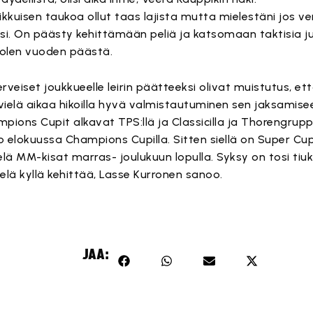
kkuisen taukoa ollut taas lajista mutta mielestäni jos v
iksi. On päästy kehittämään peliä ja katsomaan taktisia ju
uolen vuoden päästä.
veiset joukkueelle leirin päätteeksi olivat muistutus, e
vielä aikaa hikoilla hyvä valmistautuminen sen jaksamise
mpions Cupit alkavat TPS:llä ja Classicilla ja Thorengruppe
 jo elokuussa Champions Cupilla. Sitten siellä on Super C
elä MM-kisat marras- joulukuun lopulla. Syksy on tosi tiuk
ielä kyllä kehittää, Lasse Kurronen sanoo.
JAA: