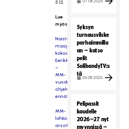
07.08.2026
5.12.
Lue
myös:
Syksyn
turnausvilske
Naisten
parhaimmilla
maajoukkue
an – katso
kokoontuu
pelit
Eerikkilään
SalibandyTV:s
–
tä
MM-
06.08.2026
vuoden
ohjelma
ennätystiivis
Pelipassit
MM-
kaudelle
lohkot
2026–27 nyt
arvottiin
myynnissä –