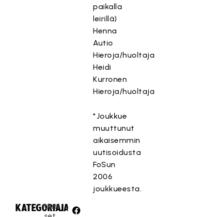
paikalla
leirillä)
Henna
Autio
Hieroja/huoltaja
Heidi
Kurronen
Hieroja/huoltaja
*Joukkue
muuttunut
aikaisemmin
uutisoidusta
FoSun
2006
joukkueesta.
Uuti
KATEGORIA:
JAA:
set