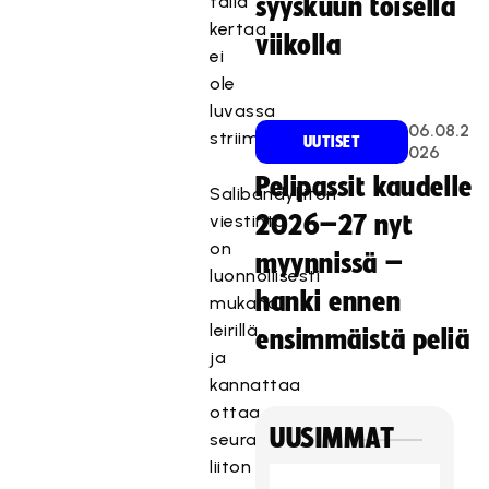
tällä
syyskuun toisella
kertaa
viikolla
ei
ole
luvassa
06.08.2
striimejä.
UUTISET
026
Pelipassit kaudelle
Salibandyliiton
viestintä
2026–27 nyt
on
myynnissä –
luonnollisesti
hanki ennen
mukana
leirillä,
ensimmäistä peliä
ja
kannattaa
ottaa
UUSIMMAT
seurantaan
liiton