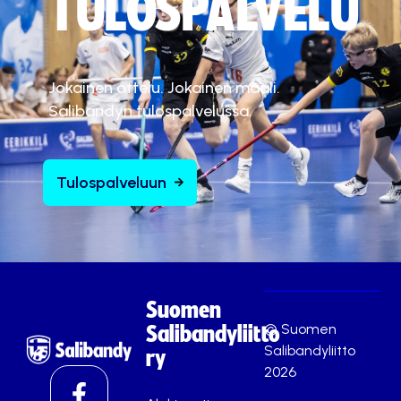
TULOSPALVELU
Jokainen ottelu. Jokainen maali.
Salibandyn tulospalvelussa.
Tulospalveluun
Suomen
© Suomen
Salibandyliitto
Salibandyliitto
ry
2026