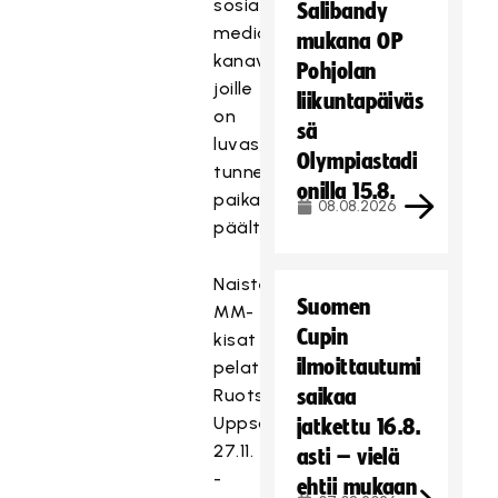
sosiaalisen
Salibandy
median
mukana OP
kanavat,
Pohjolan
joille
liikuntapäiväs
on
sä
luvassa
Olympiastadi
tunnelmapaloja
onilla 15.8.
paikan
08.08.2026
päältä.
Naisten
Suomen
MM-
Cupin
kisat
ilmoittautumi
pelataan
Ruotsin
saikaa
Uppsalassa
jatkettu 16.8.
27.11.
asti – vielä
-
ehtii mukaan