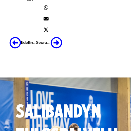
Edellinen
Seuraava
SALIBANDYN