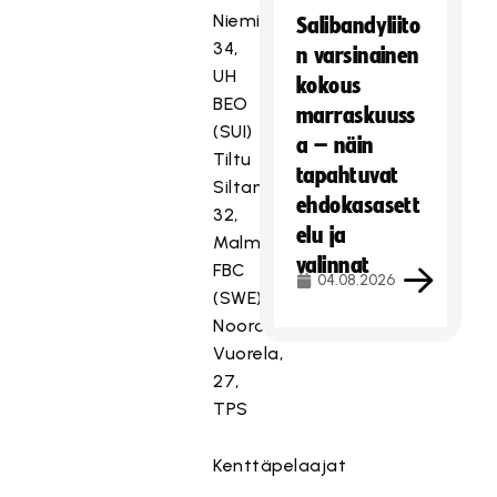
Nieminen,
Salibandyliito
34,
n varsinainen
UH
kokous
BEO
marraskuuss
(SUI)
a – näin
Tiltu
tapahtuvat
Siltanen,
ehdokasasett
32,
elu ja
Malmö
valinnat
FBC
04.08.2026
(SWE)
Noora
Vuorela,
27,
TPS
Kenttäpelaajat