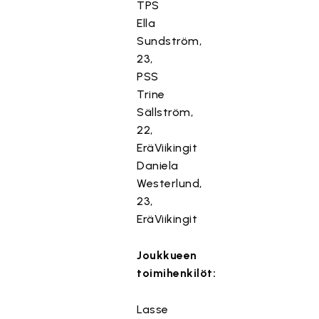
TPS
Ella
Sundström,
23,
PSS
Trine
Sällström,
22,
EräViikingit
Daniela
Westerlund,
23,
EräViikingit
Joukkueen
toimihenkilöt:
Lasse