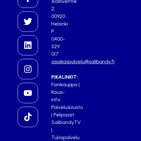
Alakiventie
2,
00920
Helsinki
P.
0400-
529
017
asiakaspalvelu@salibandy.fi
PIKALINKIT:
Fanikauppa
|
Kausi-
info
Palvelusivusto
|
Pelipassit
SalibandyTV
|
Tulospalvelu