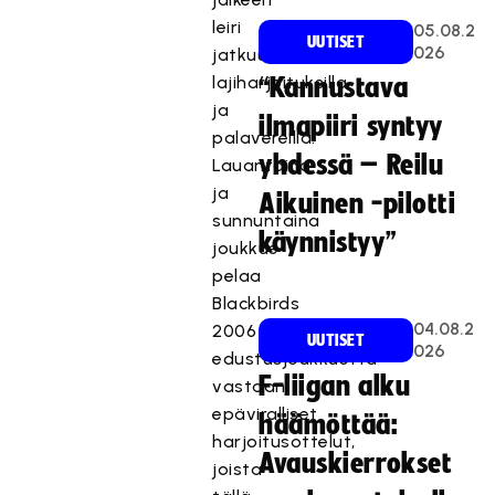
leiri
05.08.2
UUTISET
026
jatkuu
lajiharjoituksilla
“Kannustava
ja
ilmapiiri syntyy
palavereilla.
yhdessä – Reilu
Lauantaina
ja
Aikuinen -pilotti
sunnuntaina
käynnistyy”
joukkue
pelaa
Blackbirds
04.08.2
2006
UUTISET
026
edustusjoukkuetta*
F-liigan alku
vastaan
epäviralliset
häämöttää:
harjoitusottelut,
Avauskierrokset
joista