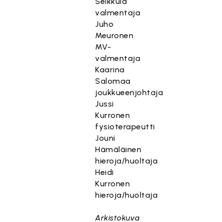
Seikkula
valmentaja
Juho
Meuronen
MV-
valmentaja
Kaarina
Salomaa
joukkueenjohtaja
Jussi
Kurronen
fysioterapeutti
Jouni
Hämäläinen
hieroja/huoltaja
Heidi
Kurronen
hieroja/huoltaja
Arkistokuva