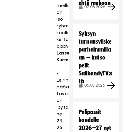
ehtii mukaan
meillä
07.08.2026
on
iso
ryhmä
koolla,
Syksyn
kertoo
turnausvilske
päävalmentaja
parhaimmilla
Lasse
an – katso
Kurronen
.
pelit
SalibandyTV:s
-
Leirin
tä
06.08.2026
pääasiallinen
tavoite
on
löytää
Pelipassit
ne
kaudelle
23-
25
2026–27 nyt