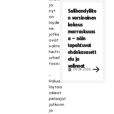
ja
Salibandyliito
nyt
on
n varsinainen
löydettävä
kokous
ne,
marraskuuss
jotka
a – näin
ovat
tapahtuvat
valmiita
heittäytymään
ehdokasasett
urheilulle
elu ja
tosissaan.
valinnat
04.08.2026
-
Haluamme
löytää
oikeat
pelaajat
jatkoon
ja