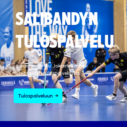
SALIBANDYN
TULOSPALVELU
Jokainen ottelu. Jokainen maali.
Salibandyn tulospalvelussa.
Tulospalveluun