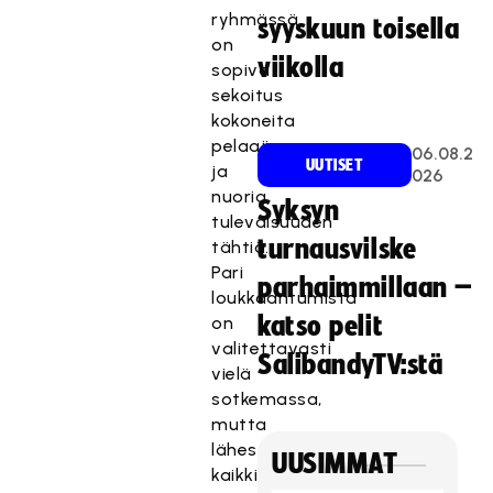
ryhmässä
syyskuun toisella
on
viikolla
sopiva
sekoitus
kokoneita
pelaajia
06.08.2
UUTISET
ja
026
nuoria
Syksyn
tulevaisuuden
turnausvilske
tähtiä.
Pari
parhaimmillaan –
loukkaantumista
katso pelit
on
valitettavasti
SalibandyTV:stä
vielä
sotkemassa,
mutta
lähes
UUSIMMAT
kaikki