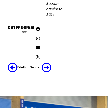
Ruotsi-
ottelusta
2016.
Uuti
KATEGORIA:
JAA:
set
Edellinen
Seuraava