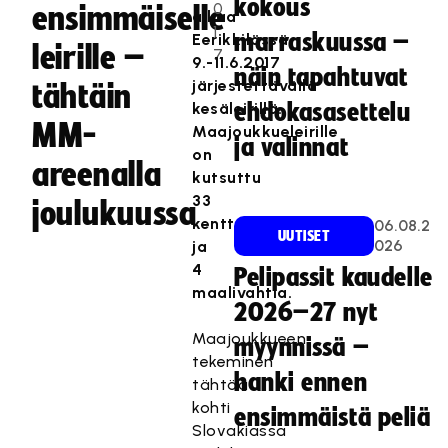
kokous
0
ensimmäiselle
alkaa
1
marraskuussa –
Eerikkilässä
leirille –
7
9.-11.6.2017
näin tapahtuvat
järjestettävällä
tähtäin
kesäleirillä.
ehdokasasettelu
MM-
Maajoukkueleirille
ja valinnat
on
areenalla
kutsuttu
33
joulukuussa
kenttäpelaajaa
06.08.2
UUTISET
026
ja
4
Pelipassit kaudelle
maalivahtia.
2026–27 nyt
Maajoukkueen
myynnissä –
tekeminen
hanki ennen
tähtää
kohti
ensimmäistä peliä
Slovakiassa