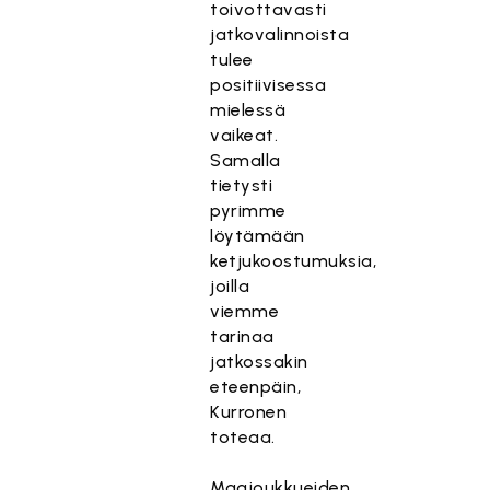
toivottavasti
jatkovalinnoista
tulee
positiivisessa
mielessä
vaikeat.
Samalla
tietysti
pyrimme
löytämään
ketjukoostumuksia,
joilla
viemme
tarinaa
jatkossakin
eteenpäin,
Kurronen
toteaa.
Maajoukkueiden