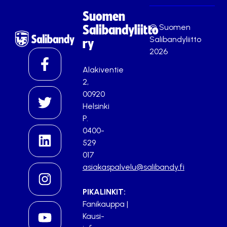
Suomen
© Suomen
Salibandyliitto
Salibandyliitto
ry
2026
Alakiventie
2,
00920
Helsinki
P.
0400-
529
017
asiakaspalvelu@salibandy.fi
PIKALINKIT:
Fanikauppa
|
Kausi-