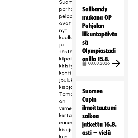
Suomen
Salibandy
parhaat
pelaajat
mukana OP
ovat
Pohjolan
nyt
liikuntapäiväs
koolla
sä
ja
Olympiastadi
tästä
kilpailu
onilla 15.8.
08.08.2026
kiristyy
kohti
joulukuun
kisoja.
Suomen
Tämä
Cupin
on
ilmoittautumi
viimeinen
kerta
saikaa
ennen
jatkettu 16.8.
kisoja
asti – vielä
kun