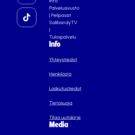
info
Palvelusivusto
|
Pelipassit
SalibandyTV
|
Tulospalvelu
Info
Yhteystiedot
Henkilöstö
Laskutustiedot
Tietosuoja
Tilaa uutiskirje
Media