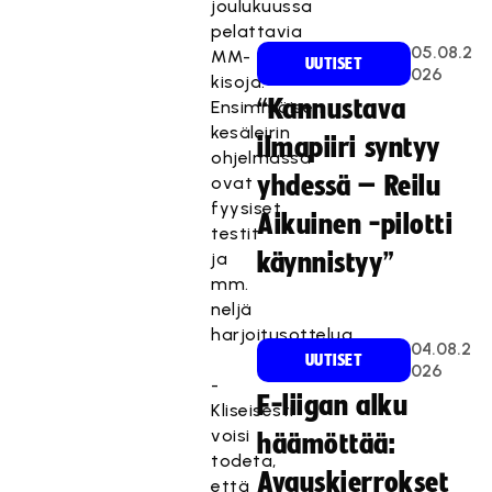
joulukuussa
pelattavia
05.08.2
MM-
UUTISET
026
kisoja.
“Kannustava
Ensimmäisen
kesäleirin
ilmapiiri syntyy
ohjelmassa
yhdessä – Reilu
ovat
fyysiset
Aikuinen -pilotti
testit
ja
käynnistyy”
mm.
neljä
harjoitusottelua.
04.08.2
UUTISET
026
-
F-liigan alku
Kliseisesti
voisi
häämöttää:
todeta,
Avauskierrokset
että