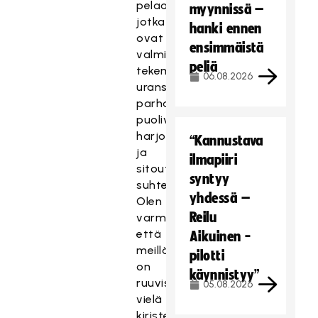
pelaajaa,
myynnissä –
jotka
hanki ennen
ovat
ensimmäistä
valmiita
peliä
tekemään
06.08.2026
uransa
parhaan
puolivuotisjakson
harjoittelun
“Kannustava
ja
ilmapiiri
sitoutumisen
syntyy
suhteen.
yhdessä –
Olen
Reilu
varma,
että
Aikuinen -
meillä
pilotti
on
käynnistyy”
ruuvissa
05.08.2026
vielä
kiristettävää