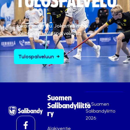
TULOSPALVELU
Jokainen ottelu. Jokainen maali.
Salibandyn tulospalvelussa.
Tulospalveluun
Suomen
© Suomen
Salibandyliitto
Salibandyliitto
ry
2026
Alakiventie