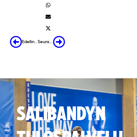
Edellinen
Seuraava
SALIBANDYN