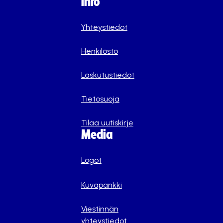
Info
Yhteystiedot
Henkilöstö
Laskutustiedot
Tietosuoja
Tilaa uutiskirje
Media
Logot
Kuvapankki
Viestinnän
yhteystiedot