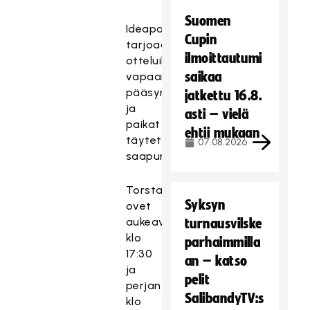
Suomen
Ideapark
Cupin
tarjoaa
ilmoittautumi
otteluihin
saikaa
vapaan
pääsyn
jatkettu 16.8.
ja
asti – vielä
paikat
ehtii mukaan
täytetään
07.08.2026
saapumisjärjestyksessä.
Torstaina
Syksyn
ovet
aukeavat
turnausvilske
klo
parhaimmilla
17:30
an – katso
ja
pelit
perjantaina
SalibandyTV:s
klo