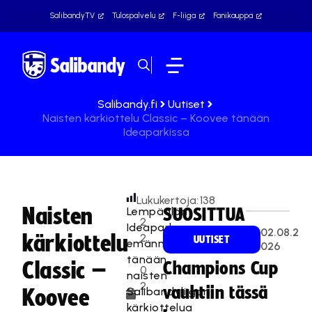
SalibandyTV
Tulospalvelu
F-liiga
Fanikauppa
Salibandy.fi
Uutiset
Naisten kärkiottelu Classic – Koovee tänään
Ideaparkissa
Lukukertoja:
138
Naisten
Lempäälän
SUOSITTUA
2
Ideapark
02.08.2
kärkiottelu
2
UUTISET
emännöi
026
.
tänään
Classic –
Champions Cup
0
naisten
2
vauhtiin tässä
Salibandyliigan
Koovee
.
kärkiottelua