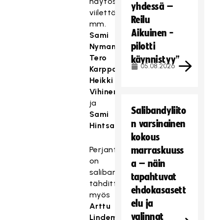
näytösottelussa
yhdessä –
viilettävät
Reilu
mm.
Aikuinen -
Sami
pilotti
Nyman
,
Tero
käynnistyy”
05.08.2026
Karppanen
,
Heikki
Vihinen
ja
Salibandyliito
Sami
n varsinainen
Hintsanen
.
kokous
Perjantaina
marraskuuss
on
a – näin
salibandytapahtumaa
tapahtuvat
tähdittämässä
ehdokasasett
myös
elu ja
Arttu
valinnat
Lindeman
,