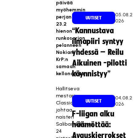
päivää
myöhemmin
05.08.2
perjantaina
UUTISET
026
23.2
“Kannustava
hienon
runkosarjan
ilmapiiri syntyy
pelanneen
yhdessä – Reilu
Nokian
KrP:n
Aikuinen -pilotti
samaan
käynnistyy”
kellonaikaan.
Hallitseva
mestari
04.08.2
UUTISET
Classic
026
johtaa
F-liigan alku
naisten
häämöttää:
Salibandyliigaa
24
Avauskierrokset