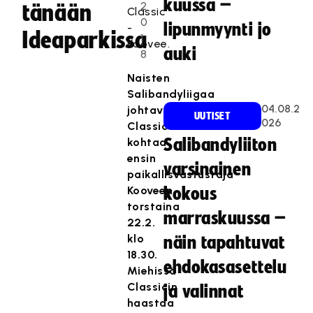
kuussa –
2
tänään
Classic
0
lipunmyynti jo
-
Ideaparkissa
1
Koovee.
auki
8
Naisten
Salibandyliigaa
04.08.2
johtava
UUTISET
026
Classic
kohtaa
Salibandyliiton
ensin
varsinainen
paikallisvastustaja
Kooveen
kokous
torstaina
marraskuussa –
22.2.
klo
näin tapahtuvat
18.30.
ehdokasasettelu
Miehissä
Classicin
ja valinnat
haastaa