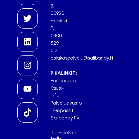
2,
00920
Helsinki
P.
0400-
529
017
asiakaspalvelu@salibandy.fi
PIKALINKIT:
Fanikauppa
|
Kausi-
info
Palvelusivusto
|
Pelipassit
SalibandyTV
|
Tulospalvelu