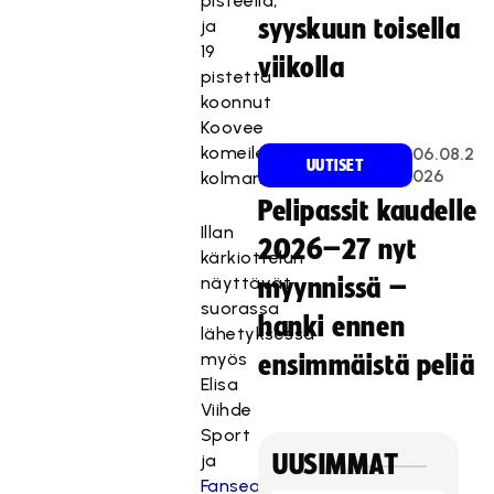
pisteellä,
syyskuun toisella
ja
19
viikolla
pistettä
koonnut
Koovee
komeilee
06.08.2
UUTISET
026
kolmantena.
Pelipassit kaudelle
Illan
2026–27 nyt
kärkiottelun
näyttävät
myynnissä –
suorassa
hanki ennen
lähetyksessä
myös
ensimmäistä peliä
Elisa
Viihde
Sport
ja
UUSIMMAT
Fanseat.com
.