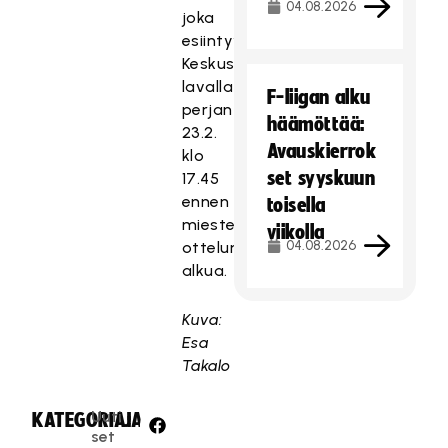
04.08.2026
joka
esiintyy
Keskusaukion
lavalla
F-liigan alku
perjantaina
häämöttää:
23.2.
Avauskierrok
klo
set syyskuun
17.45
ennen
toisella
miesten
viikolla
04.08.2026
ottelun
alkua.
Kuva:
Esa
Takalo
Uuti
KATEGORIA:
JAA:
set