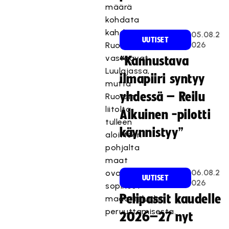
määrä
kohdata
kahdesti
05.08.2
UUTISET
026
Ruotsin
vastaavat
“Kannustava
Luulajassa,
ilmapiiri syntyy
mutta
yhdessä – Reilu
Ruotsin
liitolta
Aikuinen -pilotti
tulleen
käynnistyy”
aloitteen
pohjalta
maat
06.08.2
ovat
UUTISET
026
sopineet
Pelipassit kaudelle
maaotteluiden
peruuttamisesta.
2026–27 nyt