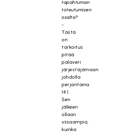
tapahtuman
toteutumisen
osalta?
-
Tästä
on
tarkoitus
pitää
palaveri
järjestäjämaan
johdolla
perjantaina
14.1.
Sen
jälkeen
ollaan
viisaampia,
kuinka