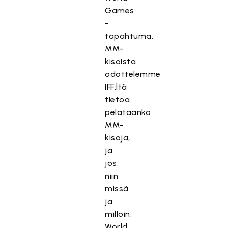
Games
-
tapahtuma.
MM-
kisoista
odottelemme
IFF:ltä
tietoa
pelataanko
MM-
kisoja,
ja
jos,
niin
missä
ja
milloin.
World