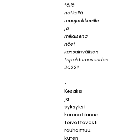
tällä
hetkellä
maajoukkueille
ja
millaisena
näet
kansainvälisen
tapahtumavuoden
2022?
-
Kesäksi
ja
syksyksi
koronatilanne
toivottavasti
rauhoittuu,
kuten