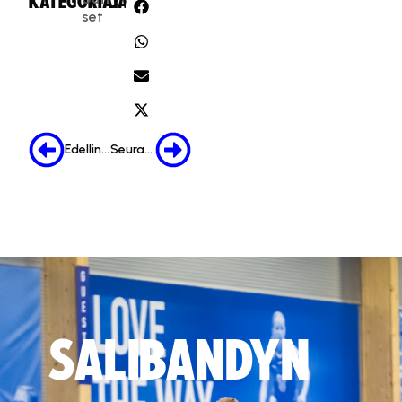
KATEGORIA:
JAA:
set
Edellinen
Seuraava
SALIBANDYN