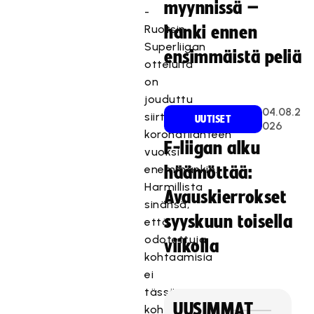
myynnissä –
-
Ruotsin
hanki ennen
Superliigan
ensimmäistä peliä
otteluita
on
jouduttu
04.08.2
siirtämään
UUTISET
026
koronatilanteen
F-liigan alku
vuoksi
enemmänkin.
häämöttää:
Harmillista
Avauskierrokset
sinänsä,
syyskuun toisella
että
odotettuja
viikolla
kohtaamisia
ei
tässä
UUSIMMAT
kohtaa