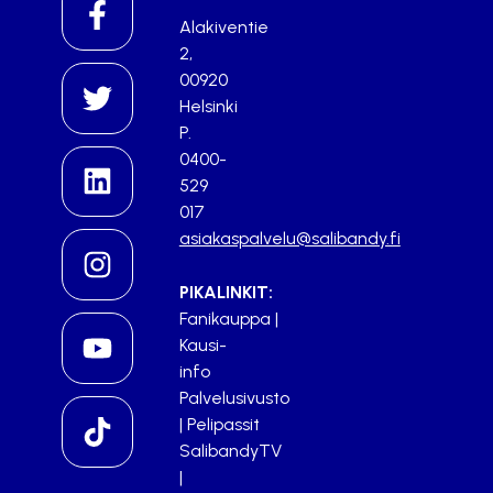
Alakiventie
2,
00920
Helsinki
P.
0400-
529
017
asiakaspalvelu@salibandy.fi
PIKALINKIT:
Fanikauppa
|
Kausi-
info
Palvelusivusto
|
Pelipassit
SalibandyTV
|