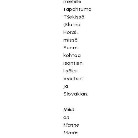
miehille
tapahtuma
Tšekissä
(Klutna
Hora),
missä
Suomi
kohtaa
isäntien
lisäksi
Sveitsin
ja
Slovakian.
Mikä
on
tilanne
tämän