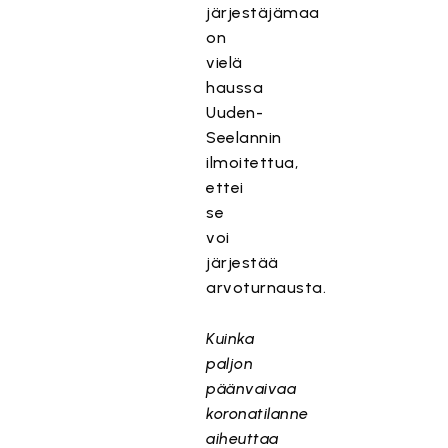
järjestäjämaa
on
vielä
haussa
Uuden-
Seelannin
ilmoitettua,
ettei
se
voi
järjestää
arvoturnausta.
Kuinka
paljon
päänvaivaa
koronatilanne
aiheuttaa