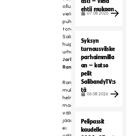
asti – vielä
ollut
ehtii mukaan
07.08.2026
vielä
puhetta,
toteaa
Salibandyliiton
Syksyn
huippu-
turnausvilske
urheilujohtaja
parhaimmilla
Jarkko
an – katso
Rantala
.
pelit
SalibandyTV:s
Rantalan
tä
mukaan
06.08.2026
helmikuun
maaotteluiden
väliin
jääminen
Pelipassit
ei
kaudelle
välttämättä