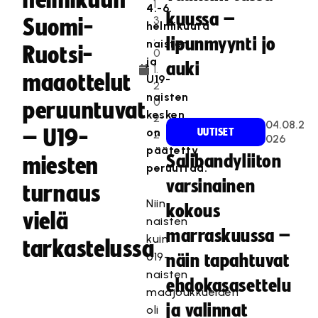
helmikuun
1
4.-6.
kuussa –
3
Suomi-
helmikuuta
.
lipunmyynti jo
naisten
Ruotsi-
0
ja
auki
1.
maaottelut
U19-
2
naisten
0
peruuntuvat
kesken
2
04.08.2
– U19-
on
UUTISET
2
026
päätetty
Salibandyliiton
miesten
peruuttaa.
varsinainen
turnaus
Niin
kokous
vielä
naisten
marraskuussa –
kuin
tarkastelussa
U19-
näin tapahtuvat
naisten
ehdokasasettelu
maajoukkueiden
ja valinnat
oli