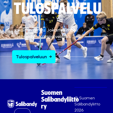
TULOSPALVELU
Jokainen ottelu. Jokainen maali.
Salibandyn tulospalvelussa.
Tulospalveluun
Suomen
© Suomen
Salibandyliitto
Salibandyliitto
ry
2026