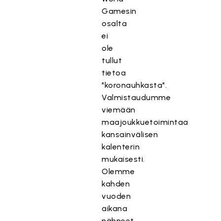
Gamesin
osalta
ei
ole
tullut
tietoa
"koronauhkasta".
Valmistaudumme
viemään
maajoukkuetoimintaa
kansainvälisen
kalenterin
mukaisesti.
Olemme
kahden
vuoden
aikana
nähneet,