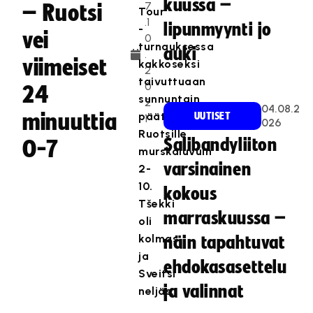
kuussa –
7
– Ruotsi
Tour
.1
lipunmyynti jo
-
vei
0
turnauksessa
auki
.
viimeiset
kakkoseksi
2
taivuttuaan
0
24
sunnuntain
2
04.08.2
minuuttia
päätösottelussa
UUTISET
1
026
Ruotsille
Salibandyliiton
0-7
murskaluvuin
varsinainen
2-
10.
kokous
Tšekki
marraskuussa –
oli
kolmas
näin tapahtuvat
ja
ehdokasasettelu
Sveitsi
ja valinnat
neljäs.