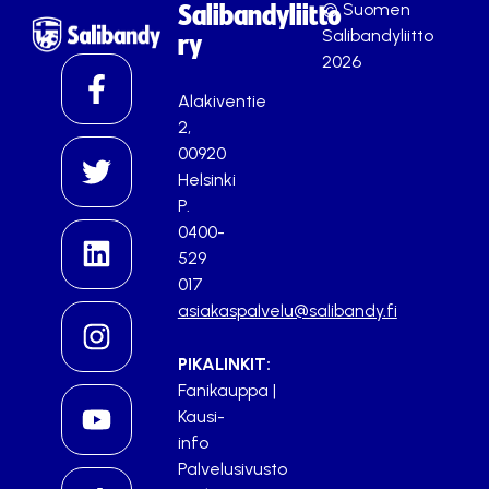
© Suomen
Salibandyliitto
Salibandyliitto
ry
2026
Alakiventie
2,
00920
Helsinki
P.
0400-
529
017
asiakaspalvelu@salibandy.fi
PIKALINKIT:
Fanikauppa
|
Kausi-
info
Palvelusivusto