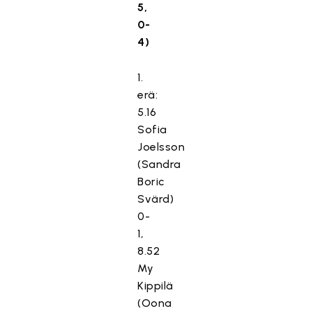
5,
0-
4)
1.
erä:
5.16
Sofia
Joelsson
(Sandra
Boric
Svärd)
0-
1,
8.52
My
Kippilä
(Oona