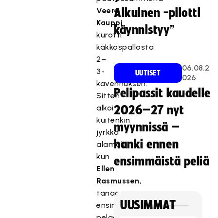
Veera
Aikuinen -pilotti
Kauppi
käynnistyy”
kurotti
kakkospallosta
2–
06.08.2
3-
UUTISET
026
kavennuksen.
Pelipassit kaudelle
Sitten
alkoi
2026–27 nyt
kuitenkin
myynnissä –
jyrkkä
hanki ennen
alamäki,
kun
ensimmäistä peliä
Ellen
Rasmussen
,
tänään
UUSIMMAT
ensimmäisenä
pelaajana