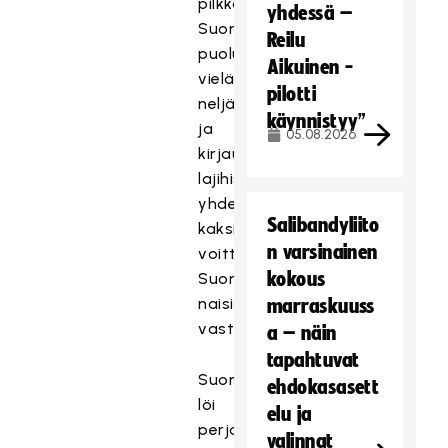
pilkkoi
yhdessä –
Suomen
Reilu
puolustuksen
Aikuinen -
vielä
pilotti
neljästi
käynnistyy”
ja
05.08.2026
kirjautti
lajihistorian
yhdeksännet
Salibandyliito
kaksinumeroiset
n varsinainen
voittolukemansa
kokous
Suomen
naisia
marraskuuss
vastaan.
a – näin
tapahtuvat
Suomi
ehdokasasett
löi
elu ja
perjantaina
valinnat