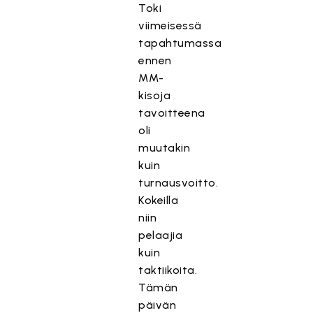
Toki
viimeisessä
tapahtumassa
ennen
MM-
kisoja
tavoitteena
oli
muutakin
kuin
turnausvoitto.
Kokeilla
niin
pelaajia
kuin
taktiikoita.
Tämän
päivän