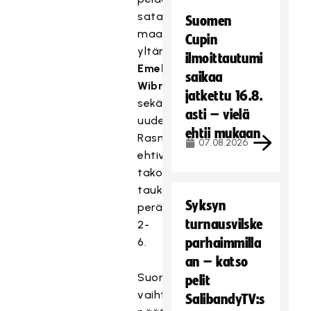
sataan
Suomen
maaottelumaaliin
Cupin
yltänyt
ilmoittautumi
Emelie
saikaa
Wibron
jatkettu 16.8.
sekä
asti – vielä
uudelleen
ehtii mukaan
Rasmussen
07.08.2026
ehtivät
takoa
taukotilanteeksi
Syksyn
peräti
turnausvilske
2-
6.
parhaimmilla
an – katso
Suomi
pelit
vaihtoi
SalibandyTV:s