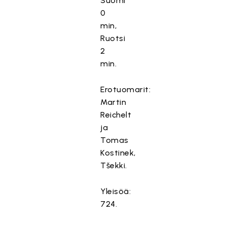
Suomi
0
min,
Ruotsi
2
min.
Erotuomarit:
Martin
Reichelt
ja
Tomas
T
Kostinek,
ä
Tšekki.
m
ä
Yleisöä:
s
724.
i
s