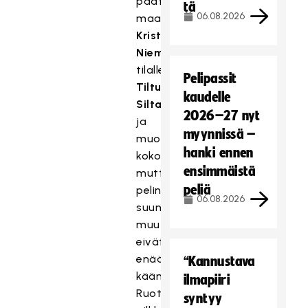
päätöserään
tä
06.08.2026
maalille
Krista
Niemisen
tilalle
Pelipassit
Tiltu
kaudelle
Siltasen
2026–27 nyt
ja
myynnissä –
muokkaili
hanki ennen
kokoonpanoaan,
ensimmäistä
mutta
peliä
pelin
06.08.2026
suuntaa
muutokset
eivät
enää
“Kannustava
kääntäneet.
ilmapiiri
Ruotsi
syntyy