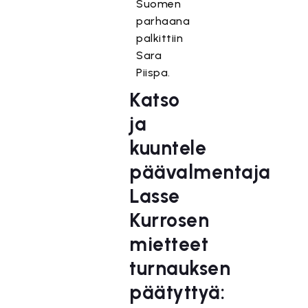
ä
Suomen
l
parhaana
t
palkittiin
ö
Sara
o
Piispa.
n
Katso
e
s
ja
t
kuuntele
e
t
päävalmentaja
t
Lasse
y
,
Kurrosen
k
mietteet
o
s
turnauksen
k
päätyttyä:
a
s