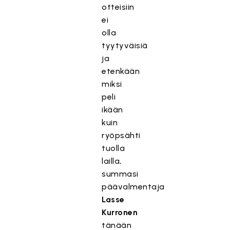
otteisiin
ei
olla
tyytyväisiä
ja
etenkään
miksi
peli
ikään
kuin
ryöpsähti
tuolla
lailla,
summasi
päävalmentaja
Lasse
Kurronen
tänään