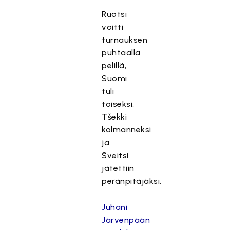
Ruotsi
voitti
turnauksen
puhtaalla
pelillä,
Suomi
tuli
toiseksi,
Tšekki
kolmanneksi
ja
Sveitsi
jätettiin
peränpitäjäksi.
Juhani
Järvenpään