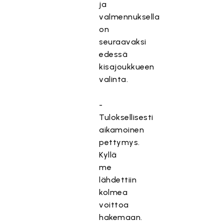
ja
valmennuksella
on
seuraavaksi
edessä
kisajoukkueen
valinta.
-
Tuloksellisesti
aikamoinen
pettymys.
Kyllä
me
lähdettiin
kolmea
voittoa
hakemaan.