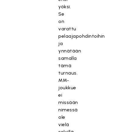
yöksi.
Se
on
varattu
pelaajapohdintoihin
ja
ynnätään
samalla
tämä
turnaus.
MM-
joukkue
ei
missään
nimessä
ole
vielä
selvillä.