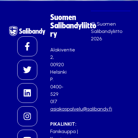
Suomen
© Suomen
Salibandyliitto
Salibandyliitto
ry
2026
Alakiventie
2,
00920
Helsinki
P.
0400-
529
017
asiakaspalvelu@salibandy.fi
PIKALINKIT:
Fanikauppa
|