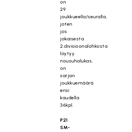
on
29
joukkueella/seuralla,
joten
jos
jokaisesta
2.divisioonalohkosta
löytyy
nousuhalukas,
on
sarjan
joukkuemäärä
ensi
kaudella
36kpl.
P21
SM-