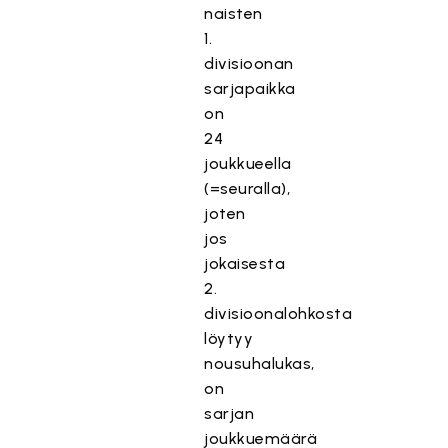
naisten
1.
divisioonan
sarjapaikka
on
24
joukkueella
(=seuralla),
joten
jos
jokaisesta
2.
divisioonalohkosta
löytyy
nousuhalukas,
on
sarjan
joukkuemäärä