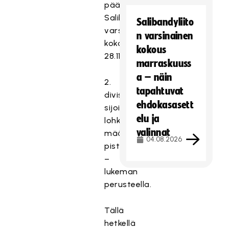
päätetty
Salibandyliiton
Salibandyliito
varsinaisessa
n varsinainen
kokouksessa
kokous
28.11.
marraskuuss
a – näin
2.
tapahtuvat
divisioonajoukkueiden
ehdokasasett
sijoitukset
elu ja
lohkoissa
valinnat
määräytyvät
04.08.2026
pisteet/ottelu
–
lukeman
perusteella.
Tällä
hetkellä