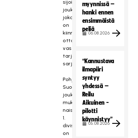
sijoittunut
myynnissä –
joukkue,
hanki ennen
joka
ensimmäistä
on
peliä
kiinnostunut
06.08.2026
ottamaan
vastaan
tarjotun
“Kannustava
sarjapaikan.
ilmapiiri
syntyy
Pohjois-
yhdessä –
Suomen
Reilu
joukkueiden
Aikuinen -
mukaantulo
naisten
pilotti
1.
käynnistyy”
05.08.2026
divisioonaan
on