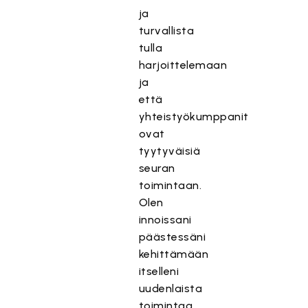
ja
turvallista
tulla
harjoittelemaan
ja
että
yhteistyökumppanit
ovat
tyytyväisiä
seuran
toimintaan.
Olen
innoissani
päästessäni
kehittämään
itselleni
uudenlaista
toimintaa