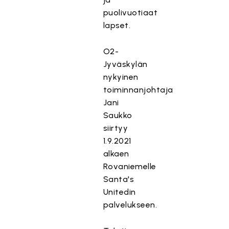
puolivuotiaat
lapset.
O2-
Jyväskylän
nykyinen
toiminnanjohtaja
Jani
Saukko
siirtyy
1.9.2021
alkaen
Rovaniemelle
Santa's
Unitedin
palvelukseen.