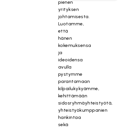
pienen
yrityksen
johtamisesta.
Luotamme,
että
hänen
kokemuksensa
ja
ideoidensa
avulla
pystymme
parantamaan
kilpailukykyämme,
kehittämään
sidosryhmäyhteistyötä,
yhteistyökumppanien
hankintaa
sekä