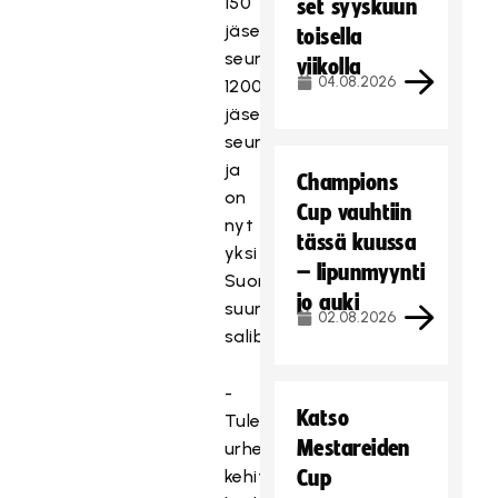
150
set syyskuun
jäsenen
toisella
seurasta
viikolla
04.08.2026
1200
jäsenen
seuraksi
ja
Champions
on
Cup vauhtiin
nyt
tässä kuussa
yksi
– lipunmyynti
Suomen
jo auki
suurimmista
02.08.2026
salibandyseuroista.
-
Katso
Tulevaisuudessa
Mestareiden
urheilutoiminnan
kehittämisen
Cup