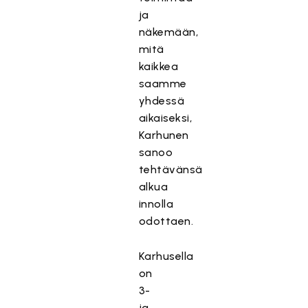
ja
näkemään,
mitä
kaikkea
saamme
yhdessä
aikaiseksi,
Karhunen
sanoo
tehtävänsä
alkua
innolla
odottaen.
Karhusella
on
3-
ja