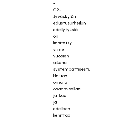
-
O2-
Jyväskylän
edustusurheilun
edellytyksiä
on
kehitetty
viime
vuosien
aikana
systemaattisesti.
Haluan
omalla
osaamisellani
jatkaa
ja
edelleen
kehittää