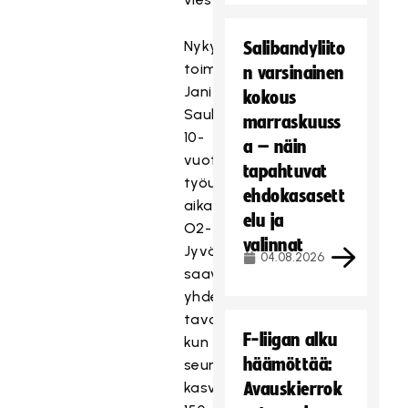
Nykyisen
Salibandyliito
toiminnanjohtajan
n varsinainen
Jani
kokous
Saukon
marraskuuss
10-
a – näin
vuotisen
tapahtuvat
työuran
ehdokasasett
aikana
elu ja
O2-
valinnat
Jyväskylä
04.08.2026
saavutti
yhden
tavoitteistaan,
F-liigan alku
kun
häämöttää:
seura
kasvoi
Avauskierrok