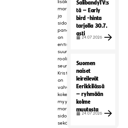
lisäksi
SalibandyTV:s
markkinoinnilla
tä – Early
ja
bird -hinta
sidosryhmäyhteistyöhön
tarjolla 30.7.
panostamisella
asti
on
24.07.2026
entistä
suurempi
rooli
Suomen
seurassamme.
naiset
Kristalla
leireilevät
on
Eerikkilässä
vahva
– ryhmään
kokemus
kolme
myynnistä,
markkinoinnista,
muutosta
24.07.2026
sidosryhmäyhteistyöstä
sekä