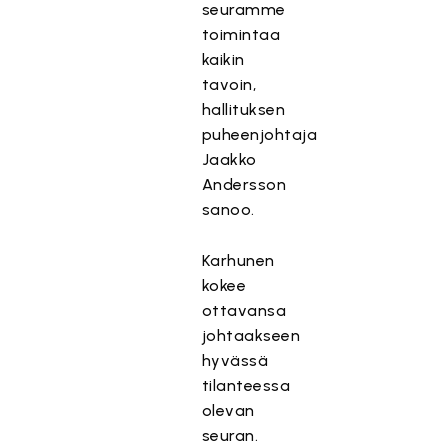
seuramme
toimintaa
kaikin
tavoin,
hallituksen
puheenjohtaja
Jaakko
Andersson
sanoo.
Karhunen
kokee
ottavansa
johtaakseen
hyvässä
tilanteessa
olevan
seuran.