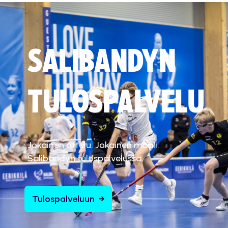
SALIBANDYN
TULOSPALVELU
Jokainen ottelu. Jokainen maali.
Salibandyn tulospalvelussa.
Tulospalveluun