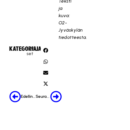
Teksti
ja
kuva:
O2-
Jyväskylän
tiedotteesta.
Uuti
KATEGORIA:
JAA:
set
Edellinen
Seuraava