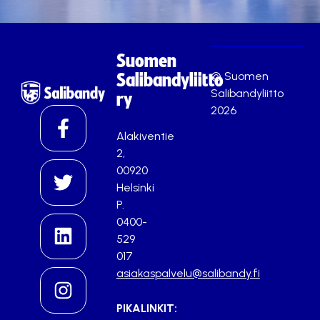
Suomen
© Suomen
Salibandyliitto
Salibandyliitto
ry
2026
Alakiventie
2,
00920
Helsinki
P.
0400-
529
017
asiakaspalvelu@salibandy.fi
PIKALINKIT: