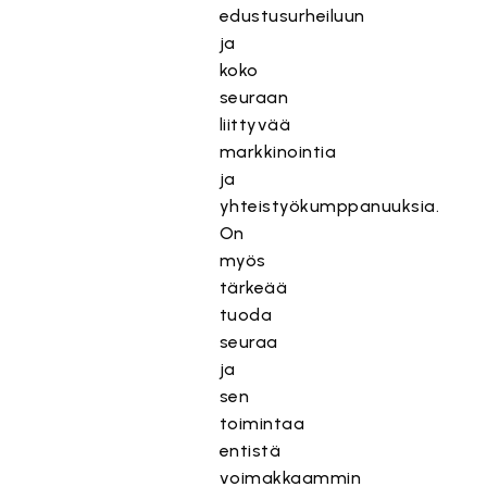
edustusurheiluun
ja
koko
seuraan
liittyvää
markkinointia
ja
yhteistyökumppanuuksia.
On
myös
tärkeää
tuoda
seuraa
ja
sen
toimintaa
entistä
voimakkaammin