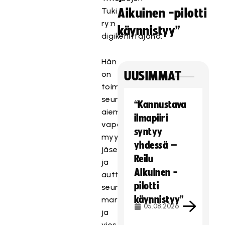
Tuki
Aikuinen -pilotti
ry:n
käynnistyy”
digikehittäjänä.
Hän
on
UUSIMMAT
toiminut
seurassa
“Kannustava
aiemmin
ilmapiiri
vapaaehtoisena
syntyy
myyntitiimin
yhdessä –
jäsenenä
Reilu
ja
Aikuinen -
auttanut
pilotti
seuran
käynnistyy”
markkinoinnissa
05.08.2026
ja
viestinnässä.