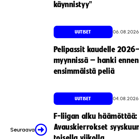
käynnistyy”
06.08.2026
UUTISET
Pelipassit kaudelle 2026
myynnissä – hanki ennen
ensimmäistä peliä
04.08.2026
UUTISET
F-liigan alku häämöttää:
Avauskierrokset syyskuu
Seuraava
toisella viikolla