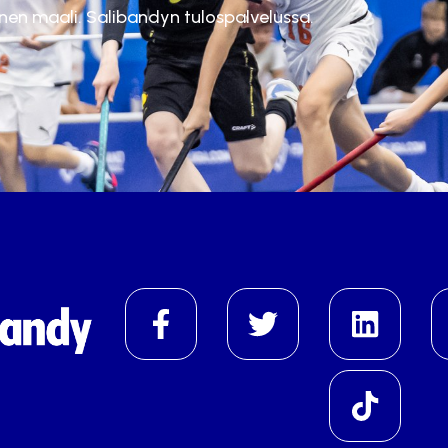
inen maali. Salibandyn tulospalvelussa.