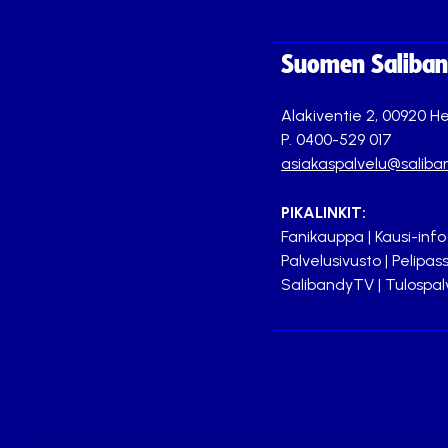
Suomen Saliband
Alakiventie 2, 00920 He
P. 0400-529 017
asiakaspalvelu@saliban
PIKALINKIT:
Fanikauppa
|
Kausi-info
Palvelusivusto
|
Pelipass
SalibandyTV
|
Tulospal