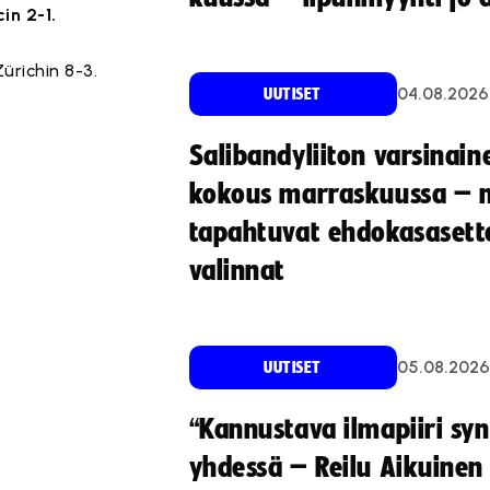
in 2-1.
ürichin 8-3.
04.08.2026
UUTISET
Salibandyliiton varsinain
kokous marraskuussa – 
tapahtuvat ehdokasasette
valinnat
05.08.2026
UUTISET
“Kannustava ilmapiiri sy
yhdessä – Reilu Aikuinen 