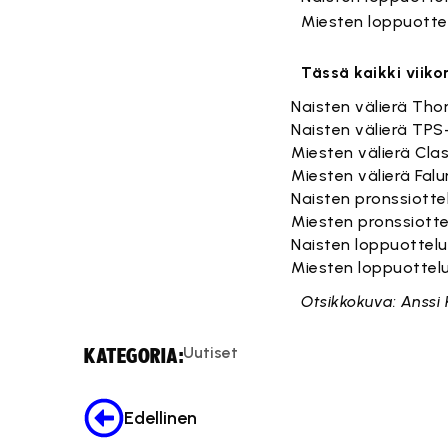
Miesten loppuottel
Tässä kaikki viik
Naisten välierä Tho
Naisten välierä TP
Miesten välierä Cla
Miesten välierä Falu
Naisten pronssiotte
Miesten pronssiotte
Naisten loppuotte
Miesten loppuottelu 
Otsikkokuva: Anssi
Uutiset
KATEGORIA:
Edellinen