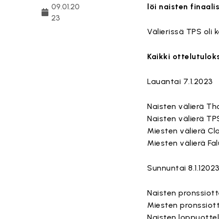
09.01.20
löi naisten finaal
23
Välierissä TPS oli
Kaikki ottelutulok
Lauantai 7.1.2023
Naisten välierä Th
Naisten välierä T
Miesten välierä Cl
Miesten välierä Fa
Sunnuntai 8.1.1202
Naisten pronssiott
Miesten pronssiott
Naisten loppuott