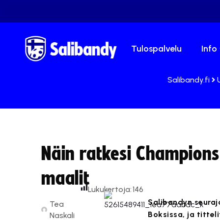
Tulospalvelu
Info
Salibandy.fi
Näin ratkesi Champions
maalit
Lukukertoja:
146
Salibandyn seuraj
Tea
Boksissa, ja titt
Naskali