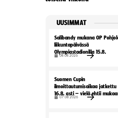
UUSIMMAT
Salibandy mukana OP Pohjol
liikuntapäivässä
Olympiastadionilla 15.8.
08.08.2026
Suomen Cupin
ilmoittautumisaikaa jatkettu
16.8. asti – vielä ehtii muka
07.08.2026