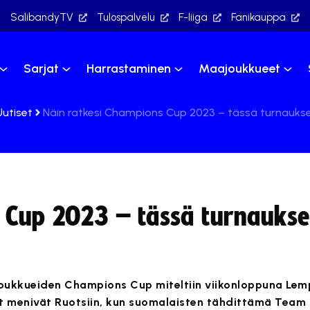
SalibandyTV
Tulospalvelu
F-liiga
Fanikauppa
Sarjat
Harrastaminen
Maajoukkueet
Uutiset
Näin ratkesi Champions Cup 2023 – tässä turnauksen
 Cup 2023 – tässä turnaukse
oukkueiden Champions Cup miteltiin viikonloppuna Lem
elit menivät Ruotsiin, kun suomalaisten tähdittämä Tea