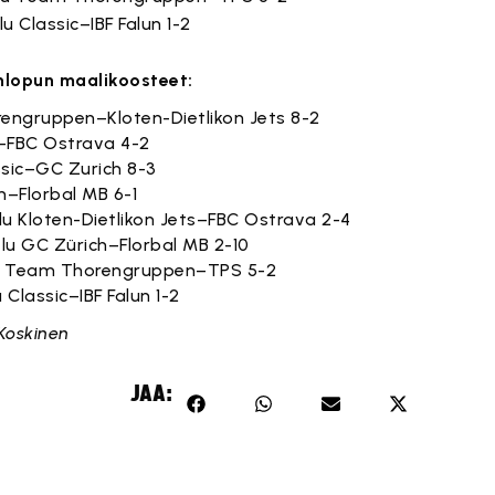
u Classic–IBF Falun 1-2
onlopun maalikoosteet:
Tämä sisältö on estetty, koska se vaatii markkinointievästeitä.
rengruppen–Kloten-Dietlikon Jets 8-2
Tämä sisältö on estetty, koska se vaatii markkinointievästeitä.
S–FBC Ostrava 4-2
Hyväksy markkinointievästeet
Tämä sisältö on estetty, koska se vaatii markkinointievästeitä.
ssic–GC Zurich 8-3
Hyväksy markkinointievästeet
Tämä sisältö on estetty, koska se vaatii markkinointievästeitä.
n–Florbal MB 6-1
Hyväksy markkinointievästeet
Tämä sisältö on estetty, koska se vaatii markkinointievästeitä.
lu Kloten-Dietlikon Jets–FBC Ostrava 2-4
Hyväksy markkinointievästeet
Tämä sisältö on estetty, koska se vaatii markkinointievästeitä.
lu GC Zürich–Florbal MB 2-10
Hyväksy markkinointievästeet
Tämä sisältö on estetty, koska se vaatii markkinointievästeitä.
lu Team Thorengruppen–TPS 5-2
Hyväksy markkinointievästeet
Tämä sisältö on estetty, koska se vaatii markkinointievästeitä.
Classic–IBF Falun 1-2
Hyväksy markkinointievästeet
Hyväksy markkinointievästeet
 Koskinen
JAA: