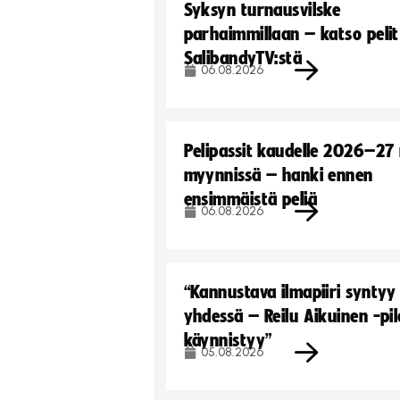
Syksyn turnausvilske
parhaimmillaan – katso pelit
SalibandyTV:stä
06.08.2026
Pelipassit kaudelle 2026–27
myynnissä – hanki ennen
ensimmäistä peliä
06.08.2026
“Kannustava ilmapiiri syntyy
yhdessä – Reilu Aikuinen -pil
käynnistyy”
05.08.2026