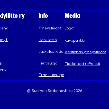
yliitto ry
Info
Media
lsinki
Yhteystiedot
Logot
dy.fi
Henkilöstö
Kuvapankki
Laskutustiedot
Viestinnän yhteystiedot
Tietosuoja
it
Tiedotteet (ePressi)
velu
Tilaa uutiskirje
© Suomen Salibandyliitto 2026