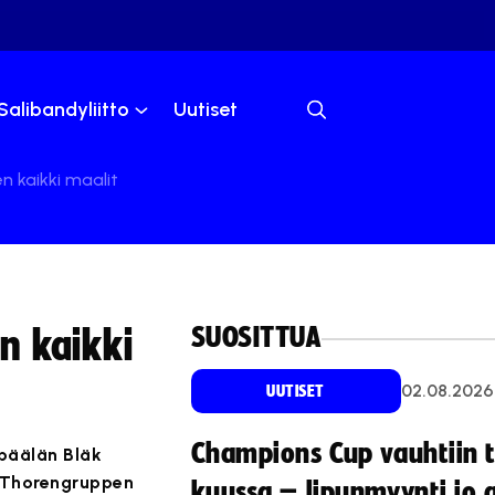
Salibandyliitto
Uutiset
 kaikki maalit
SUOSITTUA
n kaikki
02.08.2026
UUTISET
Champions Cup vauhtiin 
päälän Bläk
m Thorengruppen
kuussa – lipunmyynti jo 