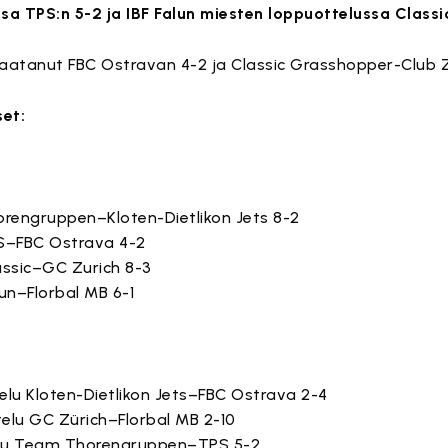
issa TPS:n 5-2 ja IBF Falun miesten loppuottelussa Classic
 kaatanut FBC Ostravan 4-2 ja Classic Grasshopper-Club Z
set:
orengruppen–Kloten-Dietlikon Jets 8-2
PS–FBC Ostrava 4-2
assic–GC Zurich 8-3
lun–Florbal MB 6-1
3
elu Kloten-Dietlikon Jets–FBC Ostrava 2-4
elu GC Zürich–Florbal MB 2-10
elu Team Thorengruppen–TPS 5-2