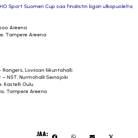
HO Sport Suomen Cup saa finalistin liigan ulkopuolelta.
Sipoo Areena
ovee, Tampere Areena
– Rangers, Loviisan liikuntahalli
y – NST, Nurmohalli Seinäjoki
, Kastelli Oulu
alBa, Tampere Areena
JAA: