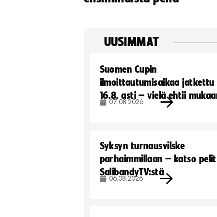
UUSIMMAT
Suomen Cupin
ilmoittautumisaikaa jatkettu
16.8. asti – vielä ehtii muka
07.08.2026
Syksyn turnausvilske
parhaimmillaan – katso pelit
SalibandyTV:stä
06.08.2026