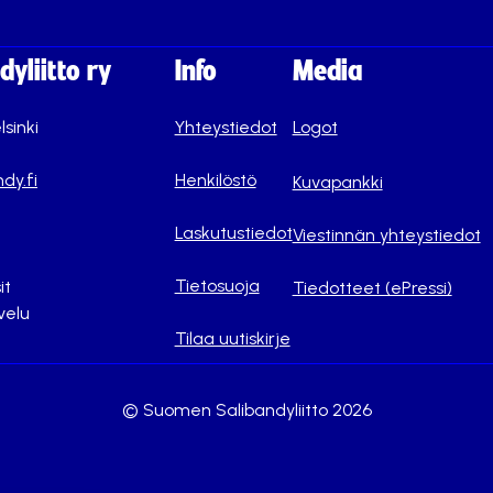
yliitto ry
Info
Media
lsinki
Yhteystiedot
Logot
dy.fi
Henkilöstö
Kuvapankki
Laskutustiedot
Viestinnän yhteystiedot
Tietosuoja
it
Tiedotteet (ePressi)
velu
Tilaa uutiskirje
© Suomen Salibandyliitto 2026