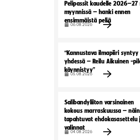
Pelipassit kaudelle 2026–27
myynnissä – hanki ennen
ensimmäistä peliä
06.08.2026
“Kannustava ilmapiiri syntyy
yhdessä – Reilu Aikuinen -pil
käynnistyy”
05.08.2026
Salibandyliiton varsinainen
kokous marraskuussa – näin
tapahtuvat ehdokasasettelu 
valinnat
04.08.2026