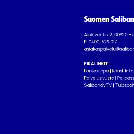
Suomen Saliband
Alakiventie 2, 00920 He
P. 0400-529 017
asiakaspalvelu@saliban
PIKALINKIT:
Fanikauppa
|
Kausi-info
Palvelusivusto
|
Pelipass
SalibandyTV
|
Tulospal