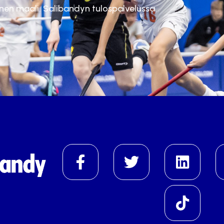
inen maali. Salibandyn tulospalvelussa.