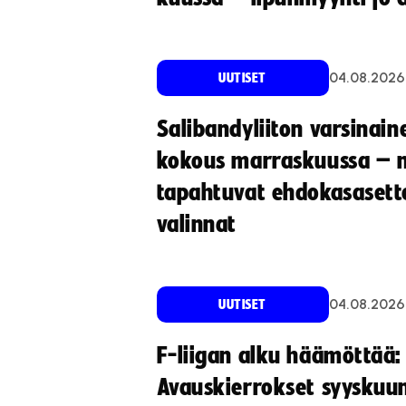
04.08.2026
UUTISET
Salibandyliiton varsinain
kokous marraskuussa – 
tapahtuvat ehdokasasette
valinnat
04.08.2026
UUTISET
F-liigan alku häämöttää:
Avauskierrokset syyskuu