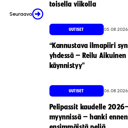
toisella viikolla
Seuraava
05.08.2026
UUTISET
“Kannustava ilmapiiri sy
yhdessä – Reilu Aikuinen 
käynnistyy”
06.08.2026
UUTISET
Pelipassit kaudelle 2026
myynnissä – hanki ennen
ensimmäistä peliä