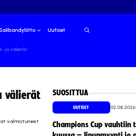
Salibandyliitto
Uutiset
 ja välierät
SUOSITTUA
 välierät
02.08.2026
UUTISET
vat valmistuneet.
Champions Cup vauhtiin 
kuussa – lipunmyynti jo 