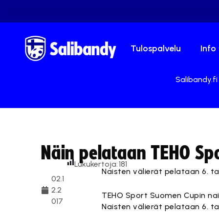
Tulospalvelu
Info
Salibandy.fi
Näin pelataan TEHO Spor
Lukukertoja:
181
Naisten välierät pelataan 6. ta
02.1
2.2
TEHO Sport Suomen Cupin naist
017
Naisten välierät pelataan 6. ta