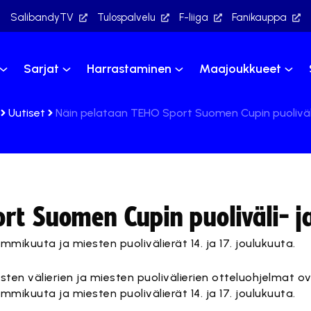
SalibandyTV
Tulospalvelu
F-liiga
Fanikauppa
Sarjat
Harrastaminen
Maajoukkueet
Uutiset
Näin pelataan TEHO Sport Suomen Cupin puoliväli-
t Suomen Cupin puoliväli- ja
mmikuuta ja miesten puolivälierät 14. ja 17. joulukuuta.
en välierien ja miesten puolivälierien otteluohjelmat o
mmikuuta ja miesten puolivälierät 14. ja 17. joulukuuta.