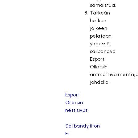
samaistua.
Tärkeän
hetken
jälkeen
pelataan
yhdessä
salibandya
Esport
Oilersin
ammattivalmentaj
johdolla.
Esport
Oilersin
nettisivut
Salibandyliiton
Et