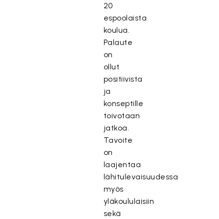
20
espoolaista
koulua.
Palaute
on
ollut
positiivista
ja
konseptille
toivotaan
jatkoa.
Tavoite
on
laajentaa
lähitulevaisuudessa
myös
yläkoululaisiin
sekä