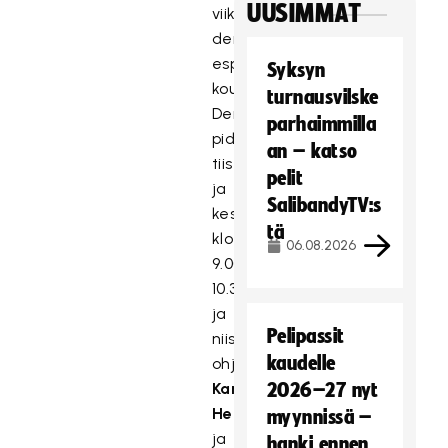
UUSIMMAT
viikoittaiset
demotunnit
espoolaisissa
Syksyn
kouluissa.
turnausvilske
Demotunnit
parhaimmilla
pidetään
an – katso
tiistai-
pelit
ja
SalibandyTV:s
keskiviikkoaamuisin
tä
klo
06.08.2026
9.00-
10.30
ja
Pelipassit
niissä
kaudelle
ohjaajat,
Kari
2026–27 nyt
Helander
myynnissä –
ja
hanki ennen