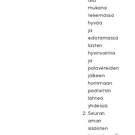
olla
mukana
tekemässä
hyvää
ja
edistämässä
lasten
hyvinvointia
ja
palavereiden
jälkeen
hommaan
päätettiin
lähteä
yhdessä.
Seuran
oman
sisäisten