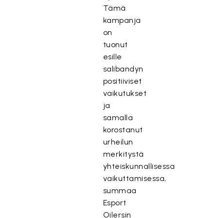
Tämä
kampanja
on
tuonut
esille
salibandyn
positiiviset
vaikutukset
ja
samalla
korostanut
urheilun
merkitystä
yhteiskunnallisessa
vaikuttamisessa,
summaa
Esport
Oilersin