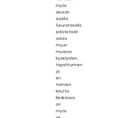
myös
seuran
sisällä.
Seuratasolla
edistetään
asiaa
muun
muassa
kyselyiden,
tapahtumien
ja
eri
toimien
kautta.
Keskiössä
on
myös
se,