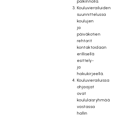
palkinnolla.
Kouluvierailuiden
suunnittelussa
koulujen
ja
päiväkotien
rehtorit
kontaktoidaan
erillisellä
esittely-
ja
hakukirjeellä.
Kouluvierailuissa
ohjaajat
ovat
koululaisryhmää
vastassa
hallin