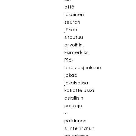
että
jokainen
seuran
jäsen
sitoutuu
arvoihin.
Esimerkiksi
P16-
edustusjoukkue
jakaa
jokaisessa
kotiottelussa
asiallisin
pelaaja
-
palkinnon
silinterihatun
muodossa,