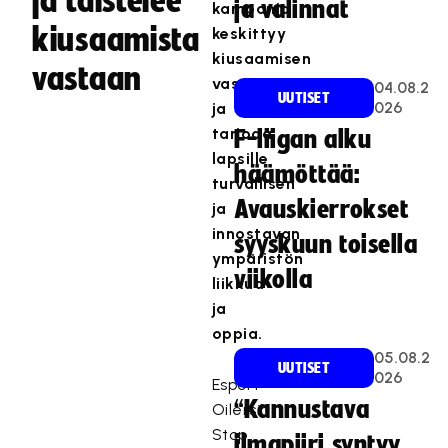
ja taistelee
ja valinnat
kampanja
kiusaamista
keskittyy
kiusaamisen
vastaan
vastustamiseen
04.08.2
UUTISET
026
ja
tarjoaa
F-liigan alku
lapsille
häämöttää:
turvallisen
Avauskierrokset
ja
innostavan
syyskuun toisella
ympäristön
viikolla
liikkua
ja
oppia.
05.08.2
UUTISET
026
Esport
“Kannustava
Oilersin
Stop
ilmapiiri syntyy