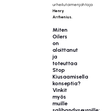
urheilutoimenjohtaja
Henry
Arrhenius.
Miten
Oilers
on
aloittanut
ja
toteuttaa
Stop
Kiusaamisella
konseptia?
Vinkit
myös
muille
salibandyseuroille: