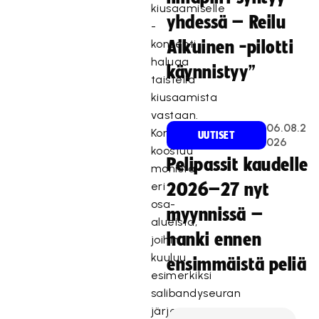
kiusaamiselle
yhdessä – Reilu
-
konsepti
Aikuinen -pilotti
haluaa
käynnistyy”
taistella
kiusaamista
vastaan.
06.08.2
Konsepti
UUTISET
026
koostuu
Pelipassit kaudelle
monista
eri
2026–27 nyt
osa-
myynnissä –
alueista,
hanki ennen
joihin
kuuluu
ensimmäistä peliä
esimerkiksi
salibandyseuran
järjestämät