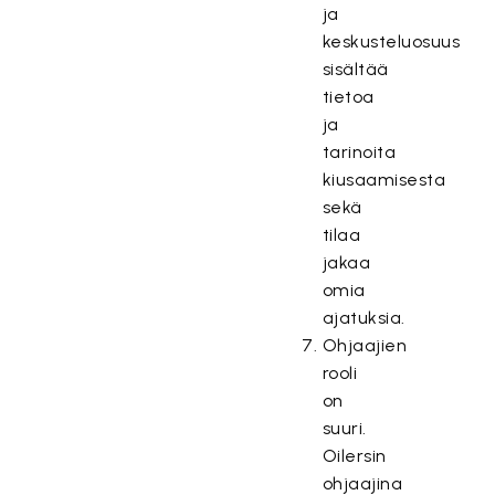
ja
keskusteluosuus
sisältää
tietoa
ja
tarinoita
kiusaamisesta
sekä
tilaa
jakaa
omia
ajatuksia.
Ohjaajien
rooli
on
suuri.
Oilersin
ohjaajina