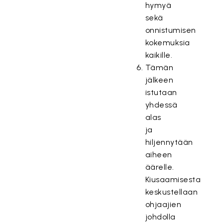
hymyä
sekä
onnistumisen
kokemuksia
kaikille.
Tämän
jälkeen
istutaan
yhdessä
alas
ja
hiljennytään
aiheen
äärelle.
Kiusaamisesta
keskustellaan
ohjaajien
johdolla