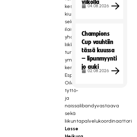
viikolla
keskusteluja
04.08.2026
kiusaamisesta,
sekä
iloista
Champions
yhdessä
Cup vauhtiin
liikkumista
tässä kuussa
turvallisessa
– lipunmyynti
ympäristössä,
jo auki
kertoo
02.08.2026
Esport
Oilersin
tyttö-
ja
naissalibandyvastaava
sekä
liikuntapalvelukoordinaattori
Lasse
Heikura