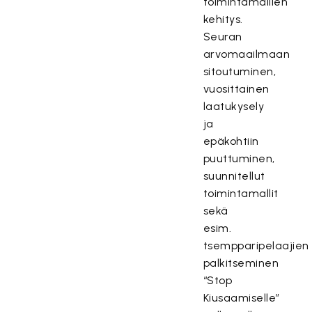
toimintamallien
kehitys.
Seuran
arvomaailmaan
sitoutuminen,
vuosittainen
laatukysely
ja
epäkohtiin
puuttuminen,
suunnitellut
toimintamallit
sekä
esim.
tsempparipelaajien
palkitseminen
“Stop
Kiusaamiselle”