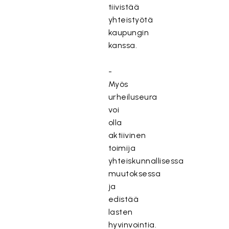
tiivistää
yhteistyötä
kaupungin
kanssa.
-
Myös
urheiluseura
voi
olla
aktiivinen
toimija
yhteiskunnallisessa
muutoksessa
ja
edistää
lasten
hyvinvointia.