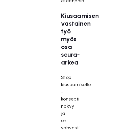
eteenpäin.
Kiusaamisen
vastainen
työ
myös
osa
seura-
arkea
Stop
kiusaamiselle
-
konsepti
näkyy
ja
on
vahvasti