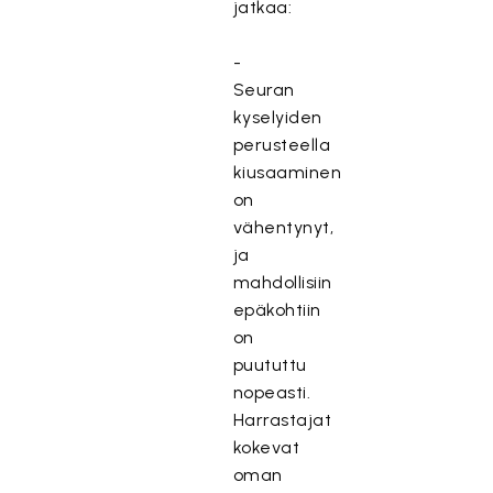
jatkaa:
-
Seuran
kyselyiden
perusteella
kiusaaminen
on
vähentynyt,
ja
mahdollisiin
epäkohtiin
on
puututtu
nopeasti.
Harrastajat
kokevat
oman