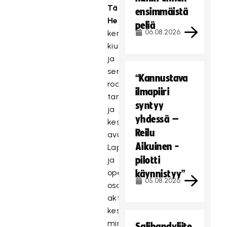
Tähti
ensimmäistä
Heikura,
peliä
06.08.2026
kertovat
kiusaamisesta
ja
sen
“Kannustava
roolista
ilmapiiri
tarinoiden
syntyy
ja
yhdessä –
keskustelujen
Reilu
avulla.
Aikuinen -
Lapset
pilotti
ja
opettajat
käynnistyy”
05.08.2026
osallistuvat
aktiivisesti
keskusteluun,
minkä
Salibandyliito