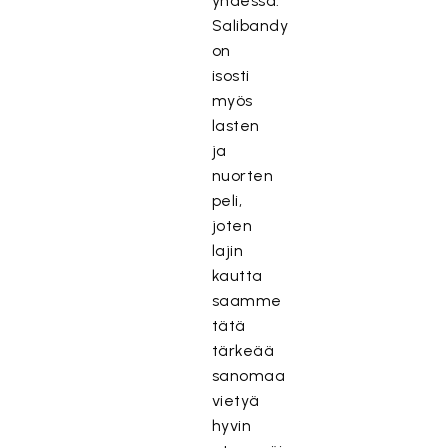
yhdessä.
Salibandy
on
isosti
myös
lasten
ja
nuorten
peli,
joten
lajin
kautta
saamme
tätä
tärkeää
sanomaa
vietyä
hyvin