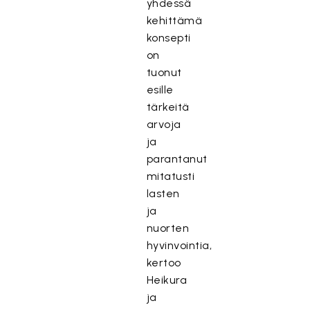
yhdessä
kehittämä
konsepti
on
tuonut
esille
tärkeitä
arvoja
ja
parantanut
mitatusti
lasten
ja
nuorten
hyvinvointia,
kertoo
Heikura
ja