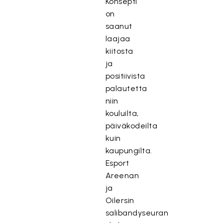
Konsepti
on
saanut
laajaa
kiitosta
ja
positiivista
palautetta
niin
kouluilta,
päiväkodeilta
kuin
kaupungilta.
Esport
Areenan
ja
Oilersin
salibandyseuran