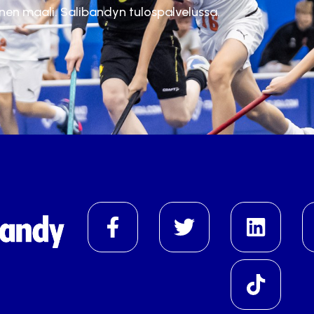
inen maali. Salibandyn tulospalvelussa.