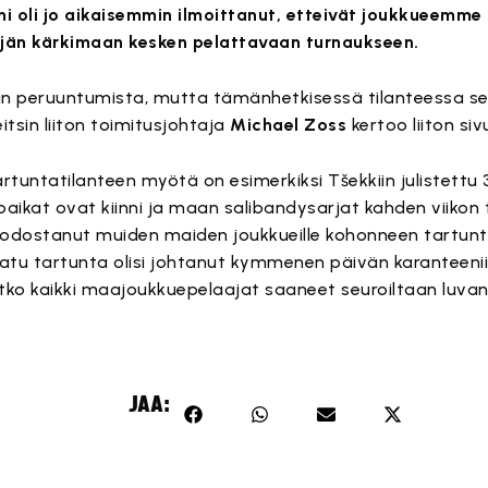
 oli jo aikaisemmin ilmoittanut, etteivät joukkueemme 
neljän kärkimaan kesken pelattavaan turnaukseen.
peruuntumista, mutta tämänhetkisessä tilanteessa sen
eitsin liiton toimitusjohtaja
Michael Zoss
kertoo liiton sivu
rtuntatilanteen myötä on esimerkiksi Tšekkiin julistettu
paikat ovat kiinni ja maan salibandysarjat kahden viikon 
uodostanut muiden maiden joukkueille kohonneen tartunta
atu tartunta olisi johtanut kymmenen päivän karanteeniin
atko kaikki maajoukkuepelaajat saaneet seuroiltaan luva
JAA: