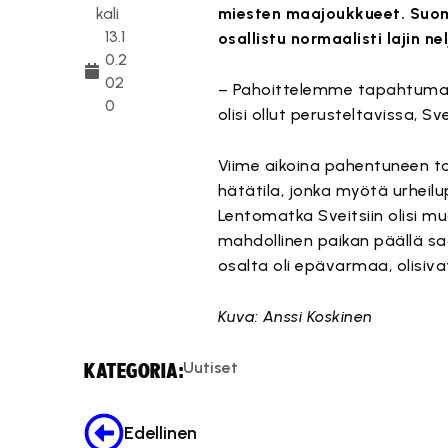
kali
miesten maajoukkueet. Suomi
13.1
osallistu normaalisti lajin 
0.2
02
– Pahoittelemme tapahtuman 
0
olisi ollut perusteltavissa, Sv
Viime aikoina pahentuneen ta
hätätila, jonka myötä urheilu
Lentomatka Sveitsiin olisi m
mahdollinen paikan päällä sa
osalta oli epävarmaa, olisiv
Kuva: Anssi Koskinen
Uutiset
KATEGORIA:
Edellinen