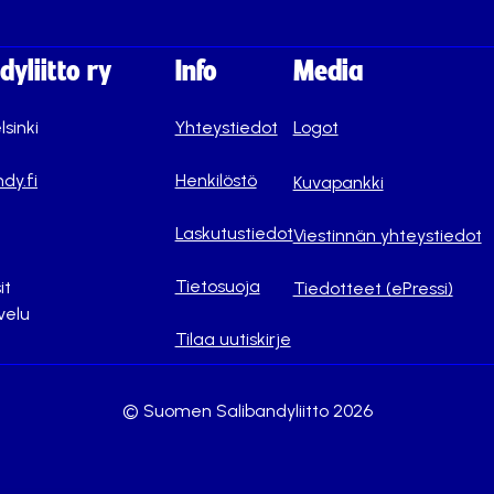
yliitto ry
Info
Media
lsinki
Yhteystiedot
Logot
dy.fi
Henkilöstö
Kuvapankki
Laskutustiedot
Viestinnän yhteystiedot
Tietosuoja
it
Tiedotteet (ePressi)
velu
Tilaa uutiskirje
© Suomen Salibandyliitto 2026