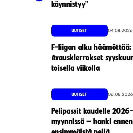
käynnistyy”
04.08.2026
UUTISET
F-liigan alku häämöttää:
Avauskierrokset syyskuu
toisella viikolla
06.08.2026
UUTISET
Pelipassit kaudelle 2026
myynnissä – hanki ennen
ensimmäistä peliä