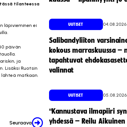
tässä tilanteessa
04.08.2026
UUTISET
 läpivieminen ei
illa.
Salibandyliiton varsinain
 30 päivän
kokous marraskuussa – 
tauolla.
tapahtuvat ehdokasasette
riskin, ja
. Lisäksi Ruotsin
valinnat
n lähteä matkaan.
05.08.2026
UUTISET
“Kannustava ilmapiiri sy
yhdessä – Reilu Aikuinen 
Seuraava