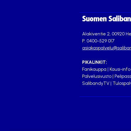
Suomen Saliband
Alakiventie 2, 00920 He
P. 0400-529 017
asiakaspalvelu@saliban
PIKALINKIT:
Fanikauppa
|
Kausi-info
Palvelusivusto
|
Pelipass
SalibandyTV
|
Tulospal