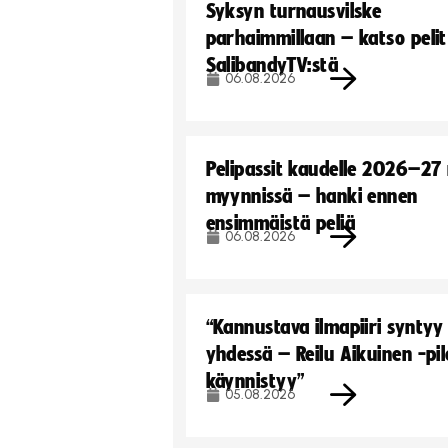
Syksyn turnausvilske
parhaimmillaan – katso pelit
SalibandyTV:stä
06.08.2026
Pelipassit kaudelle 2026–27
myynnissä – hanki ennen
ensimmäistä peliä
06.08.2026
“Kannustava ilmapiiri syntyy
yhdessä – Reilu Aikuinen -pil
käynnistyy”
05.08.2026