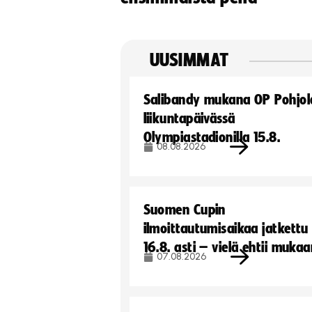
UUSIMMAT
Salibandy mukana OP Pohjol
liikuntapäivässä
Olympiastadionilla 15.8.
08.08.2026
Suomen Cupin
ilmoittautumisaikaa jatkettu
16.8. asti – vielä ehtii muka
07.08.2026