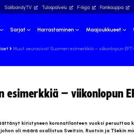
SalibandyTV
Tulospalvelu
F-liiga
Fanikauppa
Sarjat
Harrastaminen
Maajoukkueet
iset
Muut seurasivat Suomen esimerkkiä – viikonlopun EFT-
 esimerkkiä – viikonlopun E
päättänyt kiristyneen koronatilanteen vuoksi peruuttaa
johon oli määrä osallistua Sveitsin, Ruotsin ja Tšekin mi