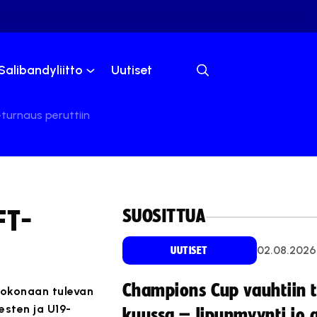
Salibandyliitto
Uutiset
turnaus peruttiin
SUOSITTUA
FT-
02.08.2026
UUTISET
Champions Cup vauhtiin 
 kokonaan tulevan
esten ja U19-
kuussa – lipunmyynti jo 