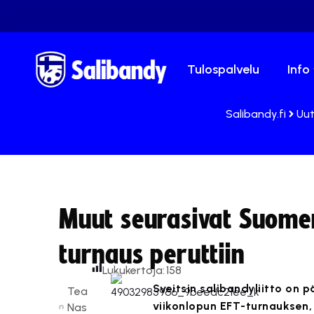
Tulospalvelu
Info
Salibandy.fi
Uut
Muut seurasivat Suomen
turnaus peruttiin
Lukukertoja:
158
Sveitsin salibandyliitto on 
Tea
viikonlopun EFT-turnauksen, 
Nas