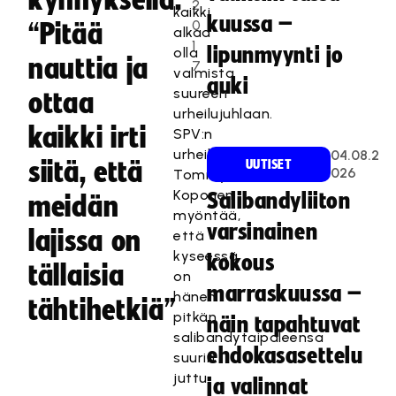
kynnyksellä:
2
kaikki
kuussa –
0
“Pitää
alkaa
1
lipunmyynti jo
olla
nauttia ja
7
valmista
auki
suureen
ottaa
urheilujuhlaan.
kaikki irti
SPV:n
urheilutoimenjohtaja
04.08.2
siitä, että
UUTISET
026
Tommy
Koponen
Salibandyliiton
meidän
myöntää,
varsinainen
lajissa on
että
kyseessä
kokous
tällaisia
on
marraskuussa –
hänen
tähtihetkiä”
pitkän
näin tapahtuvat
salibandytaipaleensa
ehdokasasettelu
suurin
juttu.
ja valinnat