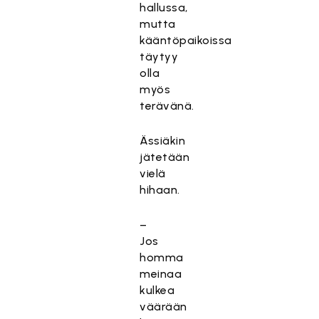
hallussa,
mutta
kääntöpaikoissa
täytyy
olla
myös
terävänä.
Ässiäkin
jätetään
vielä
hihaan.
–
Jos
homma
meinaa
kulkea
väärään