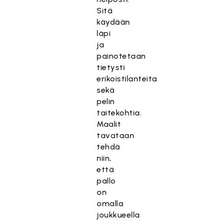
Sitä
käydään
läpi
ja
painotetaan
tietysti
erikoistilanteita
sekä
pelin
taitekohtia.
Maalit
tavataan
tehdä
niin,
että
pallo
on
omalla
joukkueella