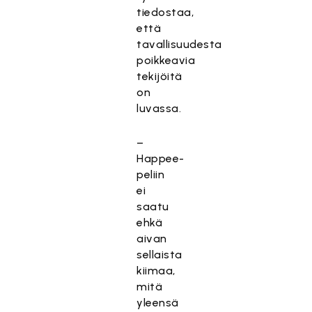
tiedostaa,
että
tavallisuudesta
poikkeavia
tekijöitä
on
luvassa.
–
Happee-
peliin
ei
saatu
ehkä
aivan
sellaista
kiimaa,
mitä
yleensä