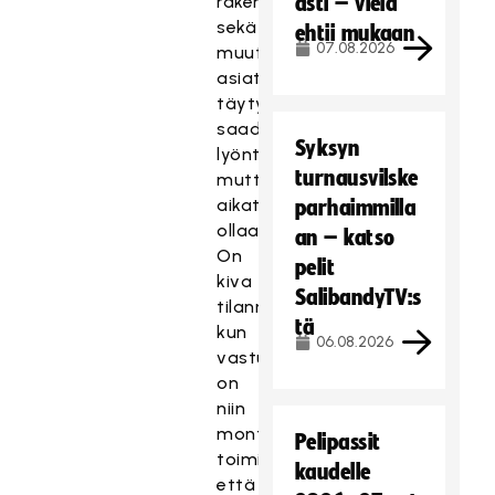
rakentaminen
asti – vielä
sekä
ehtii mukaan
07.08.2026
muut
asiat
täytyy
saada
Syksyn
lyöntiin,
turnausvilske
mutta
aikataulussa
parhaimmilla
ollaan.
an – katso
On
pelit
kiva
SalibandyTV:s
tilanne,
tä
kun
06.08.2026
vastuutettuna
on
niin
monta
Pelipassit
toimijaa,
kaudelle
että