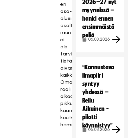
2026–27 nyt
eri
myynnissä –
osa-
hanki ennen
alueiden
osalta
ensimmäistä
mun
peliä
ei
06.08.2026
ole
tarvinnut
tietääkään
“Kannustava
aivan
kaikkea.
ilmapiiri
Oma
syntyy
rooli
yhdessä –
alkaa
Reilu
pikkuhiljaa
Aikuinen -
kääntyä
pilotti
koutsin
hommaan.
käynnistyy”
05.08.2026