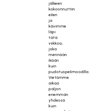
jälkeen
kokoonnuttiin
eilen
ja
kävimme
läpi
tätä
viikkoa,
joka
mennään
ikään
kuin
pudotuspelimoodilla.
Vietämme
aikaa
paljon
enemmän
yhdessä
kuin