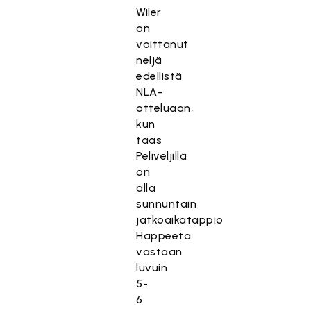
Wiler
on
voittanut
neljä
edellistä
NLA-
otteluaan,
kun
taas
Peliveljillä
on
alla
sunnuntain
jatkoaikatappio
Happeeta
vastaan
luvuin
5-
6.