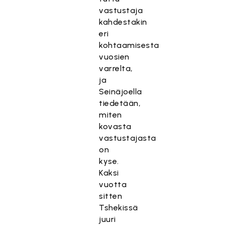
vastustaja
kahdestakin
eri
kohtaamisesta
vuosien
varrelta,
ja
Seinäjoella
tiedetään,
miten
kovasta
vastustajasta
on
kyse.
Kaksi
vuotta
sitten
Tshekissä
juuri