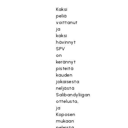
Kaksi
peliä
voittanut
ja
kaksi
hävinnyt
SPV
on
kerännyt
pisteitä
kauden
jokaisesta
neljästä
Salibandyliigan
ottelusta,
ja
Koposen
mukaan
peleistä