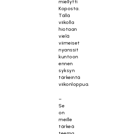
miellytti
Koposta.
Tällä
viikolla
hiotaan
vielä
viimeiset
nyanssit
kuntoon
ennen
syksyn
tärkeintä
viikonloppua.
–
Se
on
meille
tärkeä
teema,