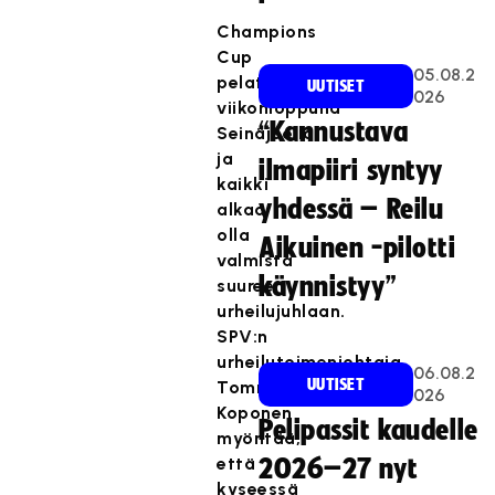
Champions
Cup
05.08.2
pelataan
UUTISET
026
viikonloppuna
“Kannustava
Seinäjoella,
ja
ilmapiiri syntyy
kaikki
yhdessä – Reilu
alkaa
olla
Aikuinen -pilotti
valmista
käynnistyy”
suureen
urheilujuhlaan.
SPV:n
urheilutoimenjohtaja
06.08.2
UUTISET
Tommy
026
Koponen
Pelipassit kaudelle
myöntää,
että
2026–27 nyt
kyseessä