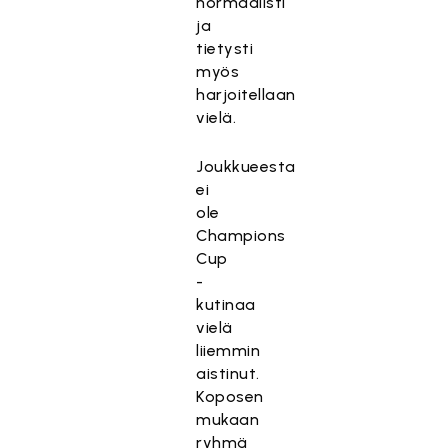
normaalisti
ja
tietysti
myös
harjoitellaan
vielä.
Joukkueesta
ei
ole
Champions
Cup
-
kutinaa
vielä
liiemmin
aistinut.
Koposen
mukaan
ryhmä