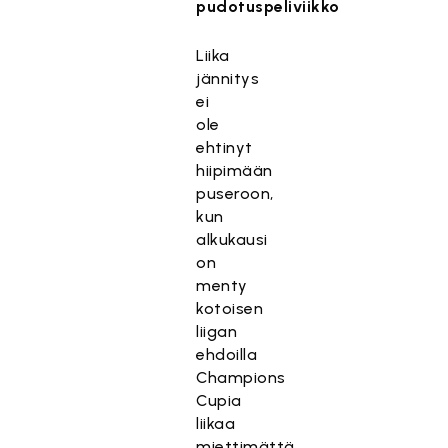
pudotuspeliviikko
Liika
jännitys
ei
ole
ehtinyt
hiipimään
puseroon,
kun
alkukausi
on
menty
kotoisen
liigan
ehdoilla
Champions
Cupia
liikaa
miettimättä.