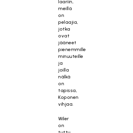
laariin,
meillä
on
pelaajia,
jotka
ovat
jääneet
pienemmille
minuuteille
ja
joilla
nälkä
on
tapissa,
Koponen
vihjaa.
Wiler
on
tuttu