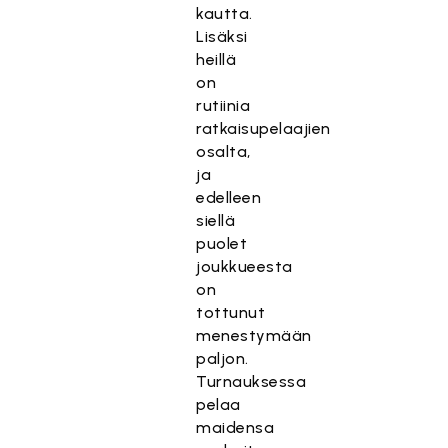
kautta.
Lisäksi
heillä
on
rutiinia
ratkaisupelaajien
osalta,
ja
edelleen
siellä
puolet
joukkueesta
on
tottunut
menestymään
paljon.
Turnauksessa
pelaa
maidensa