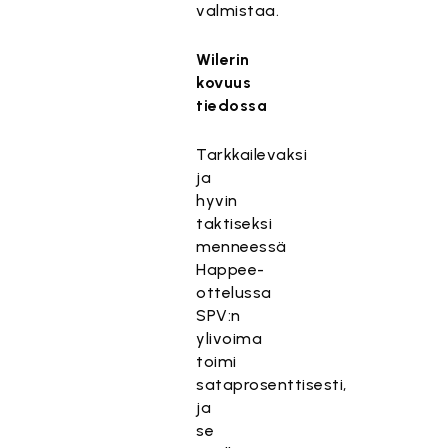
valmistaa.
Wilerin
kovuus
tiedossa
Tarkkailevaksi
ja
hyvin
taktiseksi
menneessä
Happee-
ottelussa
SPV:n
ylivoima
toimi
sataprosenttisesti,
ja
se