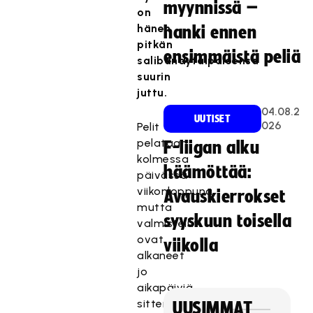
myynnissä –
on
hänen
hanki ennen
pitkän
ensimmäistä peliä
salibandytaipaleensa
suurin
juttu.
04.08.2
UUTISET
026
Pelit
pelataan
F-liigan alku
kolmessa
häämöttää:
päivässä
viikonloppuna,
Avauskierrokset
mutta
syyskuun toisella
valmistelut
ovat
viikolla
alkaneet
jo
aikapäiviä
sitten.
UUSIMMAT