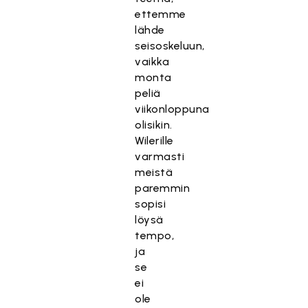
ettemme
lähde
seisoskeluun,
vaikka
monta
peliä
viikonloppuna
olisikin.
Wilerille
varmasti
meistä
paremmin
sopisi
löysä
tempo,
ja
se
ei
ole