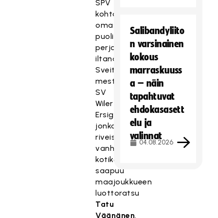
SPV
kohtaa
omassa
Salibandyliito
puolivälieräottelussaan
n varsinainen
perjantai-
kokous
iltana
marraskuuss
Sveitsin
mestarin
a – näin
SV
tapahtuvat
Wiler-
ehdokasasett
Ersigenin,
elu ja
jonka
valinnat
riveissä
04.08.2026
vanhaan
kotikaupunkiinsa
saapuu
maajoukkueen
luottoratsu
Tatu
Väänänen
.