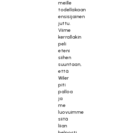
meille
todellakaan
ensisijainen
juttu.
Viime
kerrallakin
peli
eteni
siihen
suuntaan,
että
Wiler
piti
palloa
ja
me
luovuimme
siitä
liian
helposti.