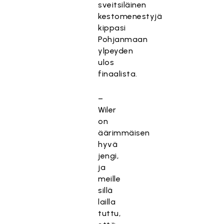
sveitsiläinen
kestomenestyjä
kippasi
Pohjanmaan
ylpeyden
ulos
finaalista.
–
Wiler
on
äärimmäisen
hyvä
jengi,
ja
meille
sillä
lailla
tuttu,