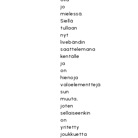
jo
mielessä.
Siellä
tullaan
nyt
livebändin
saattelemana
kentälle
ja
on
hienoja
valoelementtejä
sun
muuta,
joten
sellaiseenkin
on
yritetty
joukkuetta