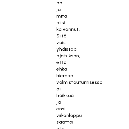
on
ja
mitä
olisi
kaivannut.
Siitä
voisi
yhdistää
ajatuksen,
että
ehkä
hieman
valmistautumisessa
oli
häikkää
ja
ensi
viikonloppu
saattoi
olla