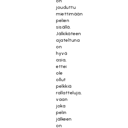
on
jouduttu
miettimään
pelien
sisällä.
Jälkikäteen
ajateltuna
on
hyvä
asia,
ettei
ole
ollut
pelkkiä
rallatteluja,
vaan
joka
pelin
jälkeen
on