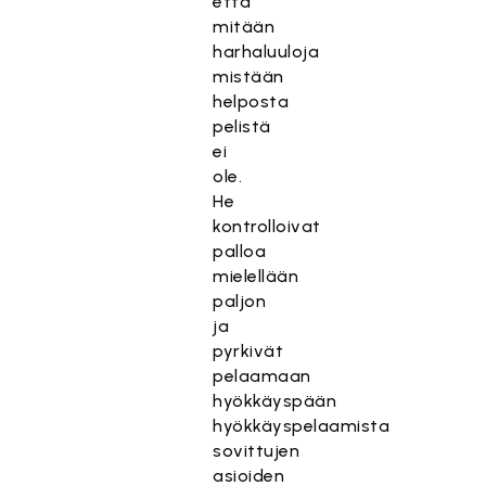
että
mitään
harhaluuloja
mistään
helposta
pelistä
ei
ole.
He
kontrolloivat
palloa
mielellään
paljon
ja
pyrkivät
pelaamaan
hyökkäyspään
hyökkäyspelaamista
sovittujen
asioiden