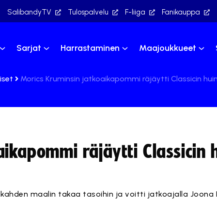
SalibandyTV
Tulospalvelu
F-liiga
Fanikauppa
Sarjat
Harrastaminen
Maajoukkueet
iset
Morics Kruminsin jatkoaikapommi räjäytti Classicin hu
aikapommi räjäytti Classicin
kahden maalin takaa tasoihin ja voitti jatkoajalla Joona