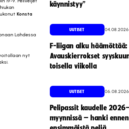
n 19-9. Peliveljet
käynnistyy”
 hiukan
laukonut
Konsta
04.08.2026
UUTISET
tonaan Lahdessa
F-liigan alku häämöttää:
Avauskierrokset syyskuu
voitollaan nyt
ksi.
toisella viikolla
06.08.2026
UUTISET
Pelipassit kaudelle 2026
myynnissä – hanki ennen
ensimmäistä peliä