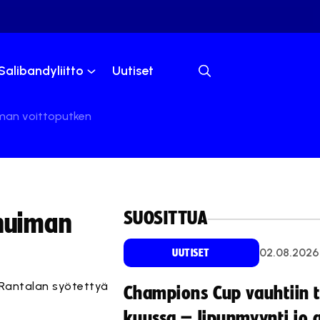
Salibandyliitto
Uutiset
iman voittoputken
SUOSITTUA
 huiman
02.08.2026
UUTISET
 Rantalan syötettyä
Champions Cup vauhtiin 
kuussa – lipunmyynti jo 