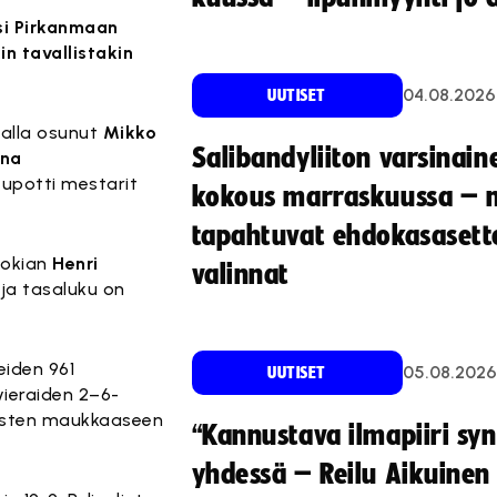
usi Pirkanmaan
in tavallistakin
04.08.2026
UUTISET
malla osunut
Mikko
Salibandyliiton varsinain
ona
upotti mestarit
kokous marraskuussa – 
tapahtuvat ehdokasasette
Nokian
Henri
valinnat
 ja tasaluku on
eiden 961
05.08.2026
UUTISET
vieraiden 2–6-
ousten maukkaaseen
“Kannustava ilmapiiri sy
yhdessä – Reilu Aikuinen 