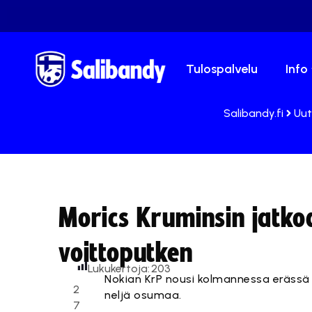
Tulospalvelu
Info
Salibandy.fi
Uut
Morics Kruminsin jatko
voittoputken
Lukukertoja:
203
Nokian KrP nousi kolmannessa erässä 
2
neljä osumaa.
7