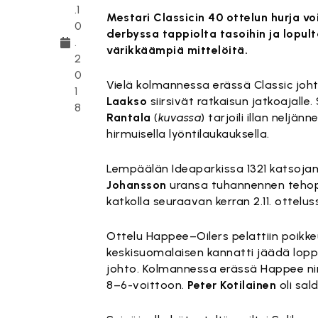
.1
Mestari Classicin 40 ottelun hurja v
0
derbyssa tappiolta tasoihin ja lopult
.
värikkäämpiä mittelöitä.
2
0
Vielä kolmannessa erässä Classic joht
1
Laakso
siirsivät ratkaisun jatkoajalle.
8
Rantala
(
kuvassa
) tarjoili illan nelj
hirmuisella lyöntilaukauksella.
Lempäälän Ideaparkissa 1321 katsojan
Johansson
uransa tuhannennen tehopis
katkolla seuraavan kerran 2.11. ottel
Ottelu Happee–Oilers pelattiin poikkeu
keskisuomalaisen kannatti jäädä loppuu
johto. Kolmannessa erässä Happee nim
8–6-voittoon.
Peter Kotilainen
oli sal