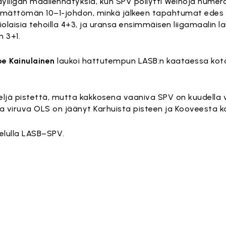
dyliigan maaliennätyksiä, kun SPV pöllytti Welhoja numeroi
ttämättömän 10–1-johdon, minkä jälkeen tapahtumat edes
iolaisia tehoilla 4+3, ja uransa ensimmäisen liigamaalin 
n 3+1.
e Kainulainen
laukoi hattutempun LASB:n kaataessa ko
neljä pistettä, mutta kakkosena vaaniva SPV on kuudella 
 viruva OLS on jäänyt Karhuista pisteen ja Kooveesta ka
elulla LASB–SPV.