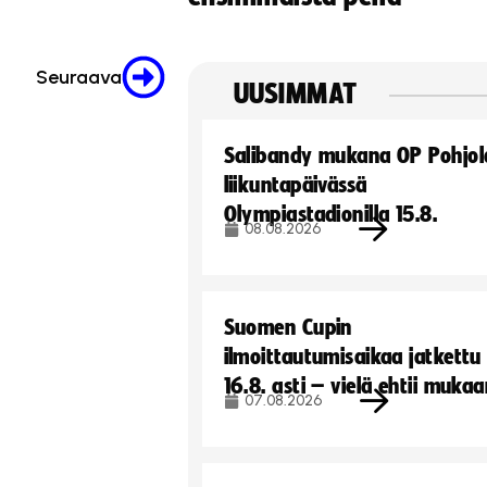
Seuraava
UUSIMMAT
Salibandy mukana OP Pohjol
liikuntapäivässä
Olympiastadionilla 15.8.
08.08.2026
Suomen Cupin
ilmoittautumisaikaa jatkettu
16.8. asti – vielä ehtii muka
07.08.2026