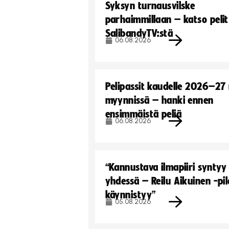
Syksyn turnausvilske
parhaimmillaan – katso pelit
SalibandyTV:stä
06.08.2026
Pelipassit kaudelle 2026–27
myynnissä – hanki ennen
ensimmäistä peliä
06.08.2026
“Kannustava ilmapiiri syntyy
yhdessä – Reilu Aikuinen -pil
käynnistyy”
05.08.2026