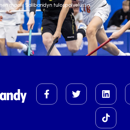
inen maali. Salibandyn tulospalvelussa.