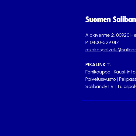
Suomen Saliband
Alakiventie 2, 00920 He
P. 0400-529 017
asiakaspalvelu@saliban
PIKALINKIT:
Fanikauppa
|
Kausi-info
Palvelusivusto
|
Pelipass
SalibandyTV
|
Tulospal