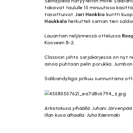
Seinäjoella hätyyteltiin miltei Saliban
takoivat taululle 15 minuutissa käsi
tasoittuivat.
Jari Hankkio
kuritti kuop
Haukkala
herkutteli saman tien saldo
Lauantain neljännessä ottelussa
Roop
Kooveen 8-2.
Classicin johto sarjakärjessä on nyt 
ainoa puhtaan pelin porukka. Jumbona
Salibandyliiga jatkuu sunnuntaina ott
Arkistokuva ylhäällä: Juhani Järvenpää
Illan kuva alhaalla: Juha Käenmäki