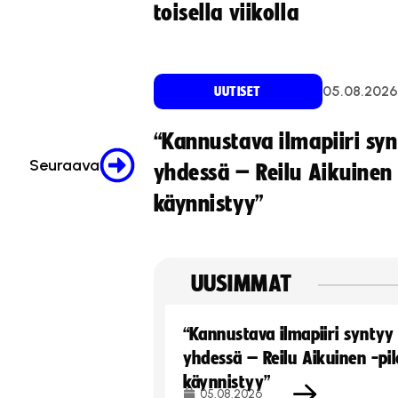
toisella viikolla
05.08.2026
UUTISET
“Kannustava ilmapiiri sy
Seuraava
yhdessä – Reilu Aikuinen 
käynnistyy”
UUSIMMAT
“Kannustava ilmapiiri syntyy
yhdessä – Reilu Aikuinen -pil
käynnistyy”
05.08.2026