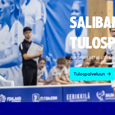
SALIBA
TULOSP
Jokainen ottelu. Joka
Tulospalveluun