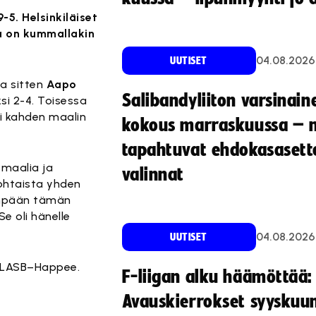
-5. Helsinkiläiset
la on kummallakin
04.08.2026
UUTISET
a sitten
Aapo
Salibandyliiton varsinain
si 2-4. Toisessa
ti kahden maalin
kokous marraskuussa – 
tapahtuvat ehdokasasette
 maalia ja
valinnat
kohtaista yhden
simpään tämän
e oli hänelle
04.08.2026
UUTISET
ja LASB–Happee.
F-liigan alku häämöttää:
Avauskierrokset syyskuu