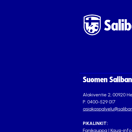
Suomen Saliband
Alakiventie 2, 00920 He
P. 0400-529 017
asiakaspalvelu@saliban
PIKALINKIT:
Fanikauppa
|
Kausi-info