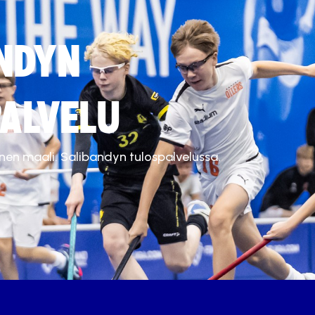
NDYN
ALVELU
inen maali. Salibandyn tulospalvelussa.