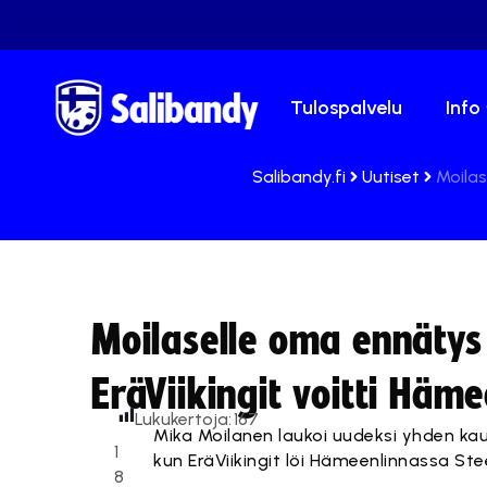
Tulospalvelu
Info
Salibandy.fi
Uutiset
Moilas
Moilaselle oma ennätys 
EräViikingit voitti Häm
Lukukertoja:
167
Mika Moilanen laukoi uudeksi yhden k
1
kun EräViikingit löi Hämeenlinnassa Stee
8