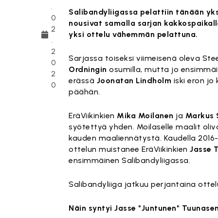
.
Salibandyliigassa pelattiin tänään yksi
0
nousivat samalla sarjan kakkospaikalle
2
yksi ottelu vähemmän pelattuna.
.
2
Sarjassa toiseksi viimeisenä oleva St
0
Ordningin
osumilla, mutta jo ensimmäis
2
erässä
Joonatan Lindholm
iski eron jo
0
päähän.
EräViikinkien
Mika Moilanen
ja
Markus 
syötettyä yhden. Moilaselle maalit oliv
kauden maaliennätystä. Kaudella 2016
ottelun muistanee EräViikinkien
Jasse 
ensimmäinen Salibandyliigassa.
Salibandyliiga jatkuu perjantaina ottel
Näin syntyi Jasse "Juntunen" Tuunase