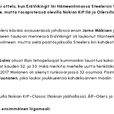
 ottelu, kun EräViikingit löi Hämeenlinnassa Steelersin 9
, mutta tasapisteissä olevilla Nokian KrP:llä ja Oilersil
eelers käväisi avauserässä johdossa ensin
Jarno Mäkisen
j
een taukoon mennessä EräViikingit oli laukonut tilanteek
 kolmeen, mutta vielä päätösjaksolla Steelers kiri kahdes
Salmi
olivat illan tehopelaajat kummankin lauottua kaksi
at kauden 32. ja 33. mikä merkitsi miehelle uutta henkilö
-2017 Moilanen oli iskenyt runkosarjassa 32 osumaa. Pi
Tuunanen
, joka laukoi joukkueensa kahdeksannen maalin. S
uilla Nokian KrP–Classic (Nokian jäähallissa), ÅIF–Oilers 
n ensimmäinen liigamaali: