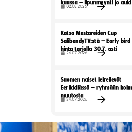
kuussa – lipunmyynti jo auki
02.08.2026
Katso Mestareiden Cup
SalibandyTV:stä – Early bird
hinta tarjolla 30.7. asti
24.07.2026
Suomen naiset leireilevät
Eerikkilässä – ryhmään kol
muutosta
24.07.2026