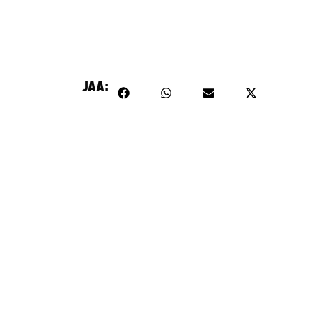
ltö on estetty, koska se vaatii markkinointievästeitä.
Hyväksy markkinointievästeet
JAA: