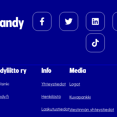
yliitto ry
Info
Media
lsinki
Yhteystiedot
Logot
dy.fi
Henkilöstö
Kuvapankki
Laskutustiedot
Viestinnän yhteystiedot