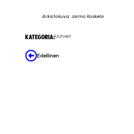
Tämä sisä
Arkistokuva: Jarmo Koskela
Uutiset
KATEGORIA:
Edellinen