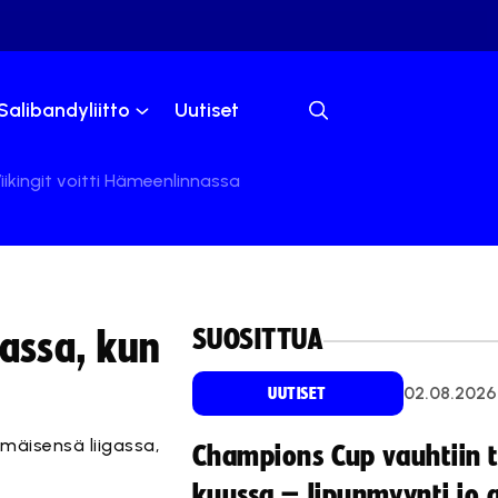
Salibandyliitto
Uutiset
iikingit voitti Hämeenlinnassa
SUOSITTUA
gassa, kun
02.08.2026
UUTISET
mäisensä liigassa,
Champions Cup vauhtiin 
kuussa – lipunmyynti jo 