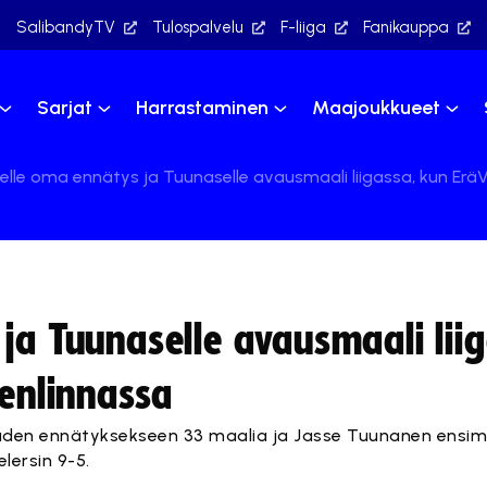
SalibandyTV
Tulospalvelu
F-liiga
Fanikauppa
Sarjat
Harrastaminen
Maajoukkueet
elle oma ennätys ja Tuunaselle avausmaali liigassa, kun EräV
ja Tuunaselle avausmaali lii
eenlinnassa
auden ennätyksekseen 33 maalia ja Jasse Tuunanen ensim
lersin 9-5.