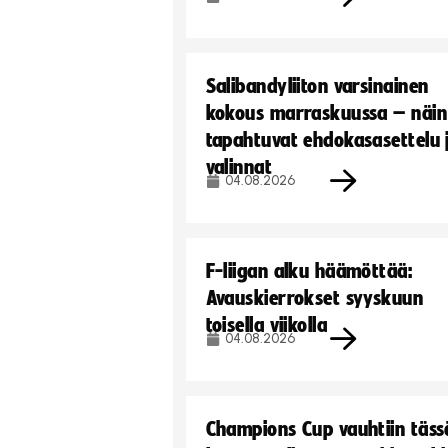
Salibandyliiton varsinainen
kokous marraskuussa – näin
tapahtuvat ehdokasasettelu 
valinnat
04.08.2026
F-liigan alku häämöttää:
Avauskierrokset syyskuun
toisella viikolla
04.08.2026
Champions Cup vauhtiin täss