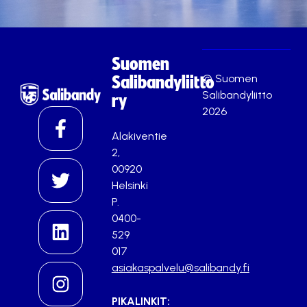
Suomen
© Suomen
Salibandyliitto
Salibandyliitto
ry
2026
Alakiventie
2,
00920
Helsinki
P.
0400-
529
017
asiakaspalvelu@salibandy.fi
PIKALINKIT: