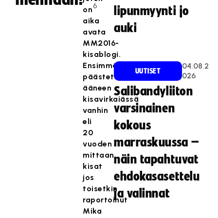
6
lipunmyynti jo
on
aika
auki
avata
MM2016-
kisablogi.
Ensimmäisenä
04.08.2
UUTISET
026
päästetään
ääneen
Salibandyliiton
kisavirkaiässä
varsinainen
vanhin
eli
kokous
20
marraskuussa –
vuoden
mittaan
näin tapahtuvat
kisat
ehdokasasettelu
jos
toisetkin
ja valinnat
raportoinut
Mika