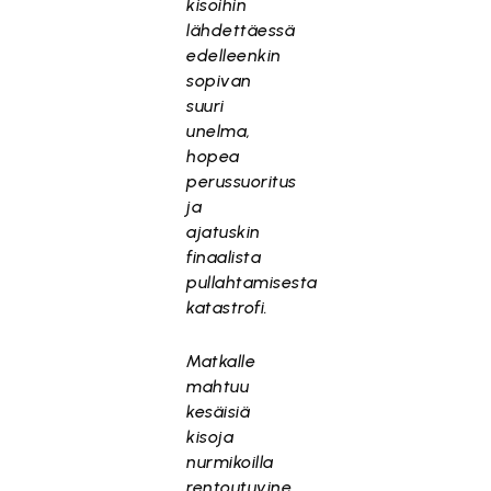
kisoihin
lähdettäessä
edelleenkin
sopivan
suuri
unelma,
hopea
perussuoritus
ja
ajatuskin
finaalista
pullahtamisesta
katastrofi.
Matkalle
mahtuu
kesäisiä
kisoja
nurmikoilla
rentoutuvine