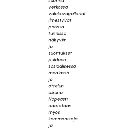
suorina
verkossa,
valokuvagalleriat
ilmestyvät
parissa
tunnissa
näkyviin
ja
suoritukset
puidaan
sosiaalisessa
mediassa
jo
ottelun
aikana.
Nopeasti
odotetaan
myös
kommentteja
ja