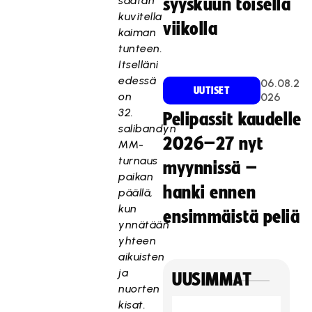
saatan
syyskuun toisella
kuvitella
viikolla
kaiman
tunteen.
Itselläni
edessä
06.08.2
UUTISET
on
026
32.
Pelipassit kaudelle
salibandyn
2026–27 nyt
MM-
turnaus
myynnissä –
paikan
hanki ennen
päällä,
kun
ensimmäistä peliä
ynnätään
yhteen
aikuisten
ja
UUSIMMAT
nuorten
kisat.