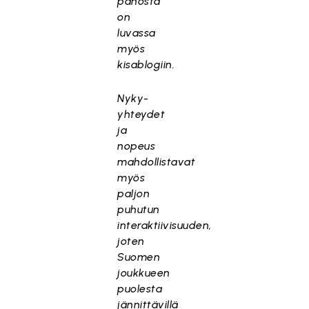
panosta
on
luvassa
myös
kisablogiin.
Nyky-
yhteydet
ja
nopeus
mahdollistavat
myös
paljon
puhutun
interaktiivisuuden,
joten
Suomen
joukkueen
puolesta
jännittävillä