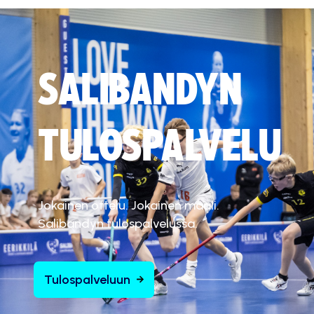
SALIBANDYN
TULOSPALVELU
Jokainen ottelu. Jokainen maali.
Salibandyn tulospalvelussa.
Tulospalveluun