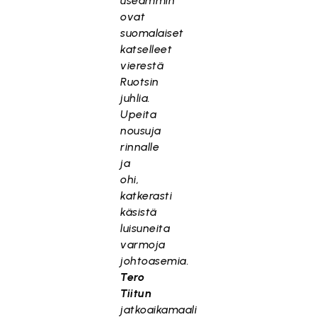
useammin
ovat
suomalaiset
katselleet
vierestä
Ruotsin
juhlia.
Upeita
nousuja
rinnalle
ja
ohi,
katkerasti
käsistä
luisuneita
varmoja
johtoasemia.
Tero
Tiitun
jatkoaikamaali