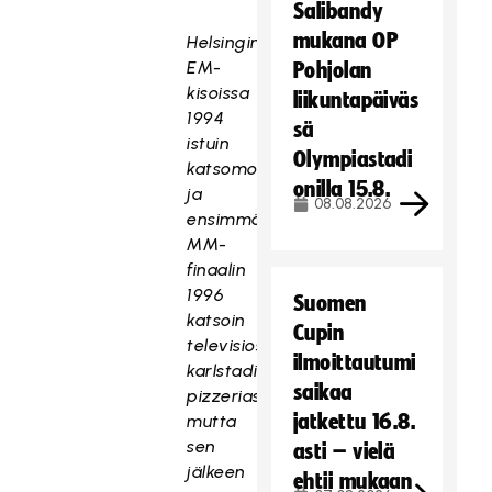
Salibandy
mukana OP
Helsingin
EM-
Pohjolan
kisoissa
liikuntapäiväs
1994
sä
istuin
Olympiastadi
katsomossa
onilla 15.8.
ja
08.08.2026
ensimmäisen
MM-
finaalin
1996
Suomen
katsoin
Cupin
televisiosta
ilmoittautumi
karlstadilaisessa
saikaa
pizzeriassa,
jatkettu 16.8.
mutta
sen
asti – vielä
jälkeen
ehtii mukaan