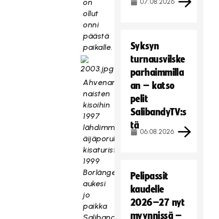
on
07.08.2026
ollut
onni
päästä
Syksyn
paikalle.
turnausvilske
parhaimmilla
Ahvenanmaan
an – katso
naisten
pelit
kisoihin
SalibandyTV:s
1997
tä
lähdimme
06.08.2026
äijäporukalla
kisaturisteina,
1999
Borlängeen
Pelipassit
aukesi
kaudelle
jo
2026–27 nyt
paikka
myynnissä –
Salibandy-