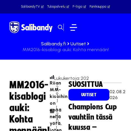
SalibandyTV
Tulospalvelu
F-liiga
Fanikauppa
Salibandy.fi
Uutiset
MM2016-kisablogi auki: Kohta mennään!
Lukukertoja:
202
MM2016-
Riian
SUOSITTUA
2
MM-
02.08.2
kisablogi
9
UUTISET
kisoihin
026
.1
on
auki:
Champions Cup
1.
enää
2
vauhtiin tässä
neljä
Kohta
0
yötä,
kuussa –
1
mennään!
joten