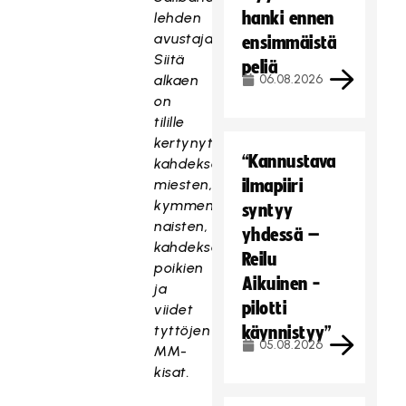
hanki ennen
lehden
avustajana.
ensimmäistä
Siitä
peliä
alkaen
06.08.2026
on
tilille
kertynyt
“Kannustava
kahdeksat
miesten,
ilmapiiri
kymmenet
syntyy
naisten,
yhdessä –
kahdeksat
Reilu
poikien
Aikuinen -
ja
pilotti
viidet
tyttöjen
käynnistyy”
05.08.2026
MM-
kisat.