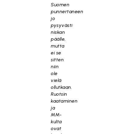
Suomen
punnertaneen
jo
pysyvästi
niskan
päälle,
mutta
ei se
sitten
niin
ole
vielä
ollutkaan.
Ruotsin
kaataminen
ja
MM-
kulta
ovat