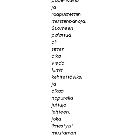
paperikuvia
ja
raapustettiin
muistiinpanoja,
Suomeen
palattua
oli
sitten
aika
viedä
filmit
kehitettäviksi
ja
alkaa
naputella
juttuja
lehteen,
joka
ilmestyisi
muutaman