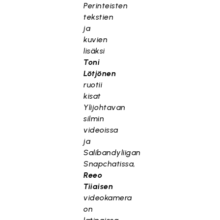
Perinteisten
tekstien
ja
kuvien
lisäksi
Toni
Lötjönen
ruotii
kisat
Ylijohtavan
silmin
videoissa
ja
Salibandyliigan
Snapchatissa,
Reeo
Tiiaisen
videokamera
on