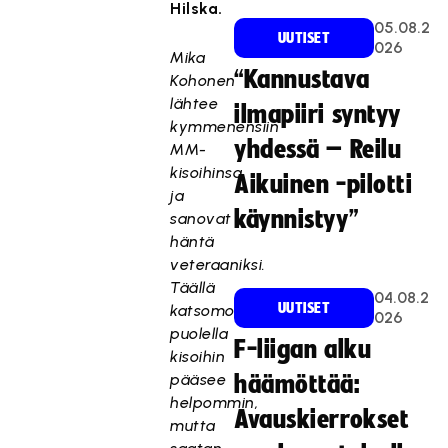
Hilska.
05.08.2
UUTISET
026
Mika
“Kannustava
Kohonen
lähtee
ilmapiiri syntyy
kymmenensiin
yhdessä – Reilu
MM-
kisoihinsa,
Aikuinen -pilotti
ja
käynnistyy”
sanovat
häntä
veteraaniksi.
Täällä
04.08.2
UUTISET
katsomon
026
puolella
F-liigan alku
kisoihin
pääsee
häämöttää:
helpommin,
Avauskierrokset
mutta