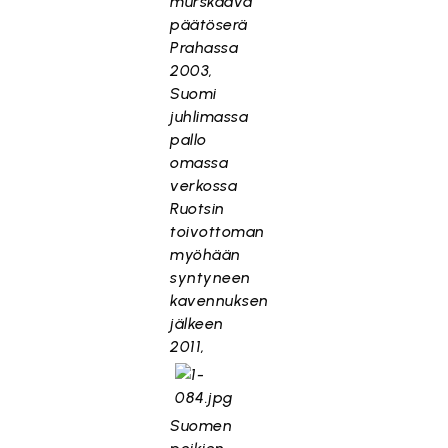
murskaava
päätöserä
Prahassa
2003,
Suomi
juhlimassa
pallo
omassa
verkossa
Ruotsin
toivottoman
myöhään
syntyneen
kavennuksen
jälkeen
2011,
Suomen