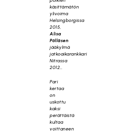
poikien
käsittämätön
ylivoima
Helsingborgissa
2015,
Alisa
Pölläsen
jääkylmä
jatkoaikarankkari
Nitrassa
2012…
Pari
kertaa
on
uskottu
kaksi
perättäistä
kultaa
voittaneen