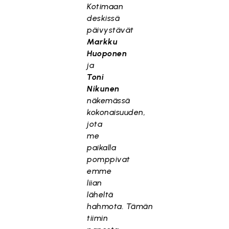
Kotimaan
deskissä
päivystävät
Markku
Huoponen
ja
Toni
Nikunen
näkemässä
kokonaisuuden,
jota
me
paikalla
pomppivat
emme
liian
läheltä
hahmota.
Tämän
tiimin