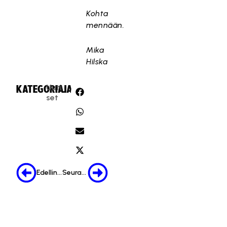
Kohta
mennään.
Mika
Hilska
Uuti
KATEGORIA:
JAA:
set
Edellinen
Seuraava