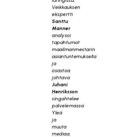
latingissa,
Veikkauksen
ekspertti
Santtu
Manner
analysoi
tapahtumat
maailmanmestarin
asiantuntemuksella
ja
osastoa
johtava
Juhani
Henriksson
singahtelee
palvelemassa
Yleä
ja
muuta
mediaa.