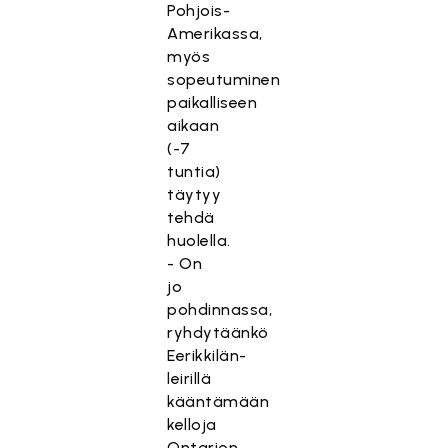
Pohjois-
Amerikassa,
myös
sopeutuminen
paikalliseen
aikaan
(-7
tuntia)
täytyy
tehdä
huolella.
- On
jo
pohdinnassa,
ryhdytäänkö
Eerikkilän-
leirillä
kääntämään
kelloja
Ontarion