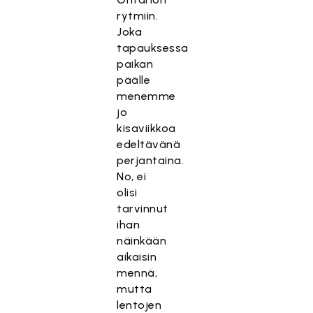
rytmiin.
Joka
tapauksessa
paikan
päälle
menemme
jo
kisaviikkoa
edeltävänä
perjantaina.
No, ei
olisi
tarvinnut
ihan
näinkään
aikaisin
mennä,
mutta
lentojen