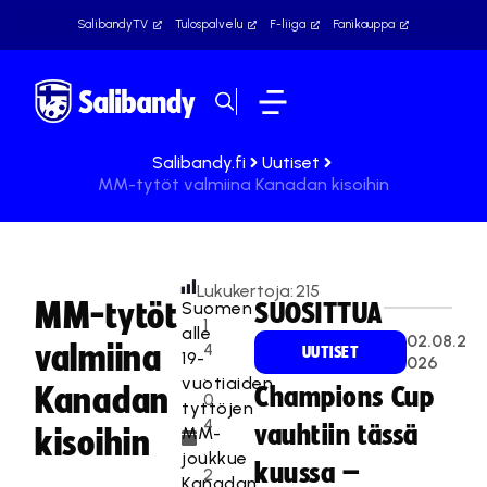
SalibandyTV
Tulospalvelu
F-liiga
Fanikauppa
Salibandy.fi
Uutiset
MM-tytöt valmiina Kanadan kisoihin
Lukukertoja:
215
MM-tytöt
Suomen
SUOSITTUA
1
alle
02.08.2
valmiina
4
UUTISET
19-
026
.
vuotiaiden
Kanadan
Champions Cup
0
tyttöjen
4
vauhtiin tässä
MM-
kisoihin
.
joukkue
kuussa –
2
Kanadan