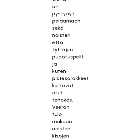
on
pystynyt
pelaamaan
sekä
naisten
että
tyttöjen
pudotuspelit
ja
kuten
pistesarakkeet
kertovat
ollut
tehokas.
Veeran
tulo
mukaan
naisten
kisojen