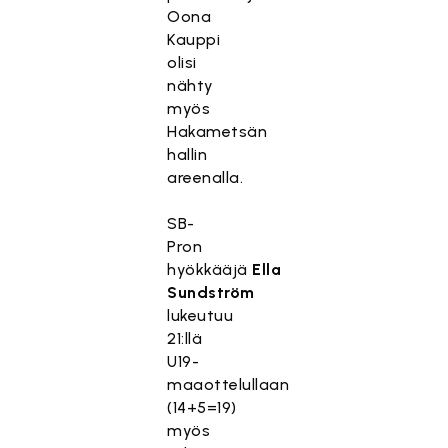
Oona
Kauppi
olisi
nähty
myös
Hakametsän
hallin
areenalla.
SB-
Pron
hyökkääjä
Ella
Sundström
lukeutuu
21:llä
U19-
maaottelullaan
(14+5=19)
myös