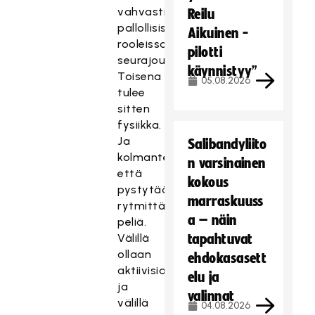
vahvasti
Reilu
pallollisissa
Aikuinen -
rooleissa
pilotti
seurajoukkueissaankin.
käynnistyy”
Toisena
05.08.2026
tulee
sitten
fysiikka.
Ja
Salibandyliito
kolmantena,
n varsinainen
että
kokous
pystytään
marraskuuss
rytmittämään
a – näin
peliä.
Välillä
tapahtuvat
ollaan
ehdokasasett
aktiivisia,
elu ja
ja
valinnat
välillä
04.08.2026