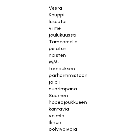
Veera
Kauppi
lukeutui
viime
joulukuussa
Tampereella
pelatun
naisten
MM-
turnauksen
parhaimmistoon
ja oli
nuorimpana
Suomen
hopeajoukkueen
kantavia
voimia.
Ilman
polvivaivoja