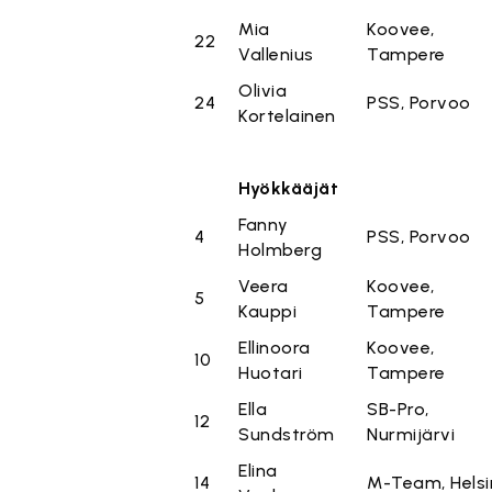
Mia
Koovee,
22
Vallenius
Tampere
Olivia
24
PSS, Porvoo
Kortelainen
Hyökkääjät
Fanny
4
PSS, Porvoo
Holmberg
Veera
Koovee,
5
Kauppi
Tampere
Ellinoora
Koovee,
10
Huotari
Tampere
Ella
SB-Pro,
12
Sundström
Nurmijärvi
Elina
14
M-Team, Helsi