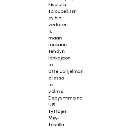
kisoista
taloudellisiin
syihin
vedoten
16
maan
mukaan
tehdyn
lohkojaon
ja
otteluohjelman
ollessa
jo
valmis.
Debyyttimaina
U19-
tyttöjen
MM-
tasolla