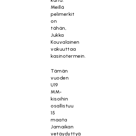
kulta.
Meillä
pelimerkit
on
tähän,
Jukka
Kouvalainen
vakuuttaa
kasinotermein.
Tämän
vuoden
U19
MM-
kisoihin
osallistuu
15
maata
Jamaikan
vetäydyttyä