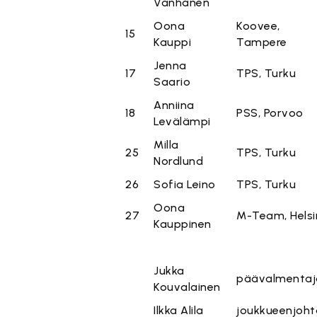
Vanhanen
Oona
Koovee,
15
Kauppi
Tampere
Jenna
17
TPS, Turku
Saario
Anniina
18
PSS, Porvoo
Levälämpi
Milla
25
TPS, Turku
Nordlund
26
Sofia Leino
TPS, Turku
Oona
27
M-Team, Helsi
Kauppinen
Jukka
päävalmentaj
Kouvalainen
Ilkka Alila
joukkueenjoht