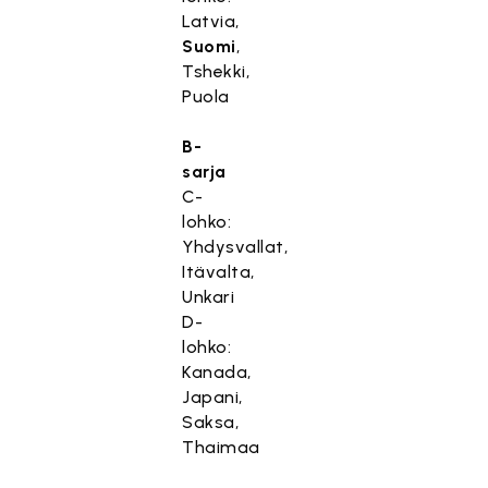
Latvia,
Suomi
,
Tshekki,
Puola
B-
sarja
C-
lohko:
Yhdysvallat,
Itävalta,
Unkari
D-
lohko:
Kanada,
Japani,
Saksa,
Thaimaa