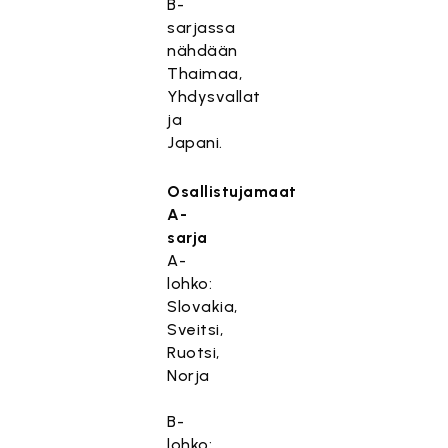
B-
sarjassa
nähdään
Thaimaa,
Yhdysvallat
ja
Japani.
Osallistujamaat
A-
sarja
A-
lohko:
Slovakia,
Sveitsi,
Ruotsi,
Norja
B-
lohko: