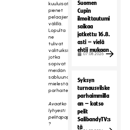
Suomen
kuuluisat
pienet
Cupin
pelaajien
ilmoittautumi
välillä.
saikaa
Lopulta
jatkettu 16.8.
ne
asti – vielä
tulivat
ehtii mukaan
valituiksi,
07.08.2026
jotka
sopivat
meidän
sabluunaan
Syksyn
mielestämme
turnausvilske
parhaiten.
parhaimmilla
an – katso
Avaatko
lyhyesti
pelit
pelitapapainotuksia
SalibandyTV:s
?
tä