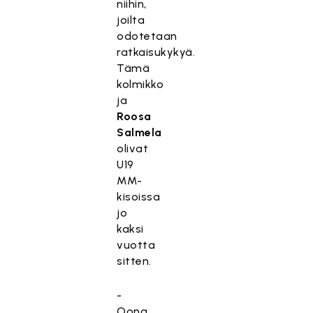
niihin,
joilta
odotetaan
ratkaisukykyä.
Tämä
kolmikko
ja
Roosa
Salmela
olivat
U19
MM-
kisoissa
jo
kaksi
vuotta
sitten.
-
Oona