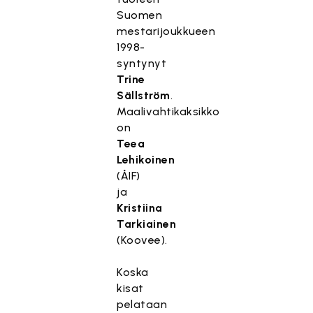
Suomen
mestarijoukkueen
1998-
syntynyt
Trine
Sällström
.
Maalivahtikaksikko
on
Teea
Lehikoinen
(ÅIF)
ja
Kristiina
Tarkiainen
(Koovee).
Koska
kisat
pelataan