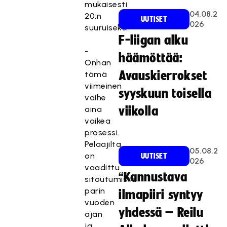
mukaisesti
04.08.2
20:n
UUTISET
026
suuruiseksi.
F-liigan alku
-
häämöttää:
Onhan
Avauskierrokset
tämä
viimeinen
syyskuun toisella
vaihe
aina
viikolla
vaikea
prosessi.
Pelaajilta
05.08.2
on
UUTISET
026
vaadittu
“Kannustava
sitoutumista
parin
ilmapiiri syntyy
vuoden
yhdessä – Reilu
ajan
ja