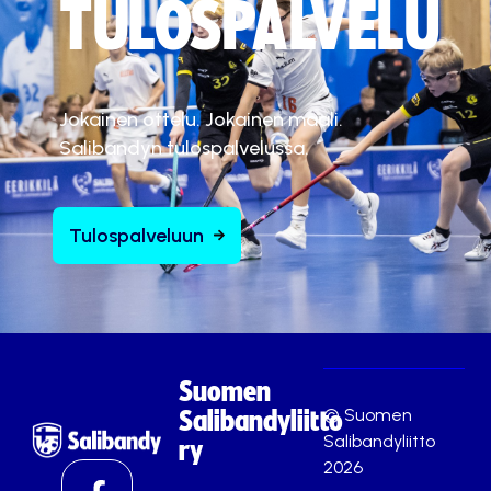
TULOSPALVELU
Jokainen ottelu. Jokainen maali.
Salibandyn tulospalvelussa.
Tulospalveluun
Suomen
© Suomen
Salibandyliitto
Salibandyliitto
ry
2026