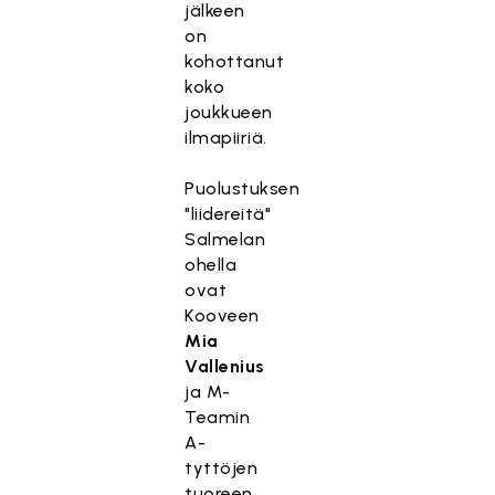
jälkeen
on
kohottanut
koko
joukkueen
ilmapiiriä.
Puolustuksen
"liidereitä"
Salmelan
ohella
ovat
Kooveen
Mia
Vallenius
ja M-
Teamin
A-
tyttöjen
tuoreen