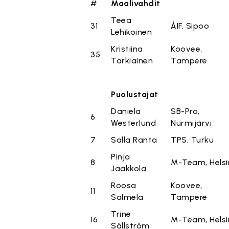
#
Maalivahdit
Teea
31
ÅIF, Sipoo
Lehikoinen
Kristiina
Koovee,
35
Tarkiainen
Tampere
Puolustajat
Daniela
SB-Pro,
6
Westerlund
Nurmijärvi
7
Salla Ranta
TPS, Turku
Pinja
8
M-Team, Helsi
Jaakkola
Roosa
Koovee,
11
Salmela
Tampere
Trine
16
M-Team, Helsi
Sällström