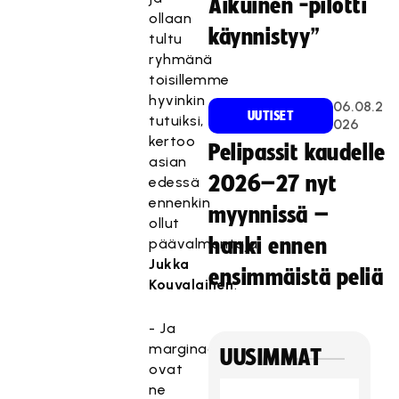
Aikuinen -pilotti
ollaan
käynnistyy”
tultu
ryhmänä
toisillemme
hyvinkin
06.08.2
UUTISET
tutuiksi,
026
kertoo
Pelipassit kaudelle
asian
2026–27 nyt
edessä
ennenkin
myynnissä –
ollut
hanki ennen
päävalmentaja
Jukka
ensimmäistä peliä
Kouvalainen
.
- Ja
marginaalit
UUSIMMAT
ovat
ne