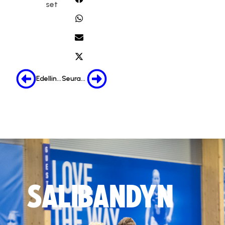
set
Edellinen
Seuraava
SALIBANDYN