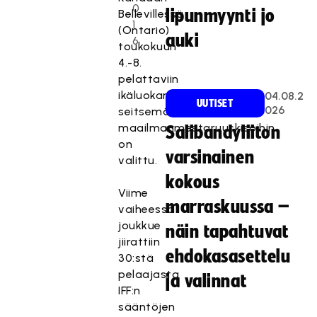
0
lipunmyynti jo
Bellevillessä
1
(Ontario)
auki
6
toukokuun
4.-8.
pelattaviin
ikäluokan
04.08.2
UUTISET
026
seitsemänsiin
maailmanmestaruuskisoihin
Salibandyliiton
on
varsinainen
valittu.
kokous
Viime
marraskuussa –
vaiheessa
joukkue
näin tapahtuvat
jiirattiin
ehdokasasettelu
30:stä
pelaajasta
ja valinnat
IFF:n
sääntöjen