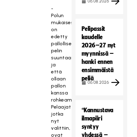
06.08.2026
-
Polun
mukaisesti
Pelipassit
on
edetty
kaudelle
pallollisemman
2026–27 nyt
pelin
myynnissä –
suuntaan
hanki ennen
ja
ensimmäistä
että
peliä
ollaan
06.08.2026
pallon
kanssa
rohkeampia.
Pelaajat
“Kannustava
jotka
ilmapiiri
nyt
syntyy
valittiin,
yhdessä –
ovat