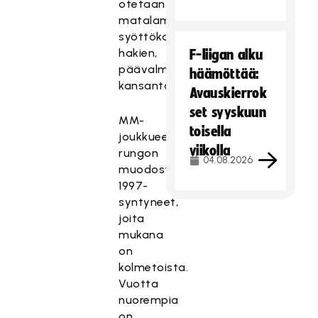
otetaan
matalammalta
syöttökatkoja
hakien,
F-liigan alku
päävalmentaja
häämöttää:
kansantajuistaa.
Avauskierrok
set syyskuun
MM-
toisella
joukkueen
viikolla
rungon
04.08.2026
muodostavat
1997-
syntyneet,
joita
mukana
on
kolmetoista.
Vuotta
nuorempia
on