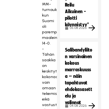
MM-
Reilu
turnauksessa,
Aikuinen -
kun
pilotti
Suomi
käynnistyy”
oli
05.08.2026
parempi
maalein
14-0.
-
Salibandyliito
Tähän
n varsinainen
saakka
kokous
on
marraskuuss
keskitytty
a – näin
kokonaan
vain
tapahtuvat
omaan
ehdokasasett
tekemiseen
elu ja
eikä
valinnat
vastustajia
04.08.2026