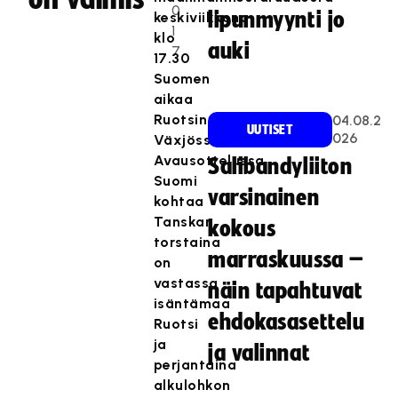
0
lipunmyynti jo
keskiviikkona
1
klo
auki
7
17.30
Suomen
aikaa
Ruotsin
04.08.2
UUTISET
026
Växjössä.
Avausottelussa
Salibandyliiton
Suomi
varsinainen
kohtaa
Tanskan,
kokous
torstaina
marraskuussa –
on
vastassa
näin tapahtuvat
isäntämaa
ehdokasasettelu
Ruotsi
ja
ja valinnat
perjantaina
alkulohkon