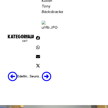
Kuvat:
Tony
Bäcksbacka
Uuti
KATEGORIA:
JAA:
set
Edellinen
Seuraava