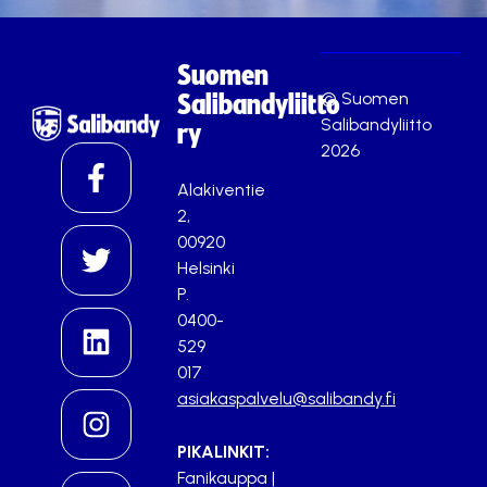
Suomen
© Suomen
Salibandyliitto
Salibandyliitto
ry
2026
Alakiventie
2,
00920
Helsinki
P.
0400-
529
017
asiakaspalvelu@salibandy.fi
PIKALINKIT:
Fanikauppa
|