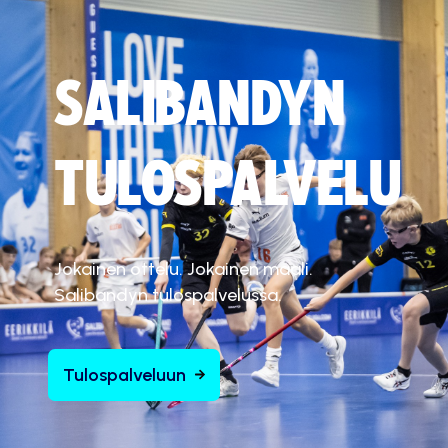
SALIBANDYN
TULOSPALVELU
Jokainen ottelu. Jokainen maali.
Salibandyn tulospalvelussa.
Tulospalveluun