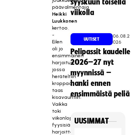
joukkueen
syyskuun toisella
päävalmentaja
viikolla
Heikki
Luukkonen
kertoo.
-
06.08.2
UUTISET
Eilen
026
oli jo
Pelipassit kaudelle
ensimmäinen
2026–27 nyt
harjoitus,
jossa
myynnissä –
heräteltiin
hanki ennen
kroppaa
taas
ensimmäistä peliä
kisavauhtiin.
Vaikka
toki
viikonloppunakin
UUSIMMAT
fyysisiä
harjoitteitakin