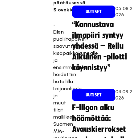
päätöksessä
05.08.2
Slovakia.
UUTISET
026
“Kannustava
-
Eilen
ilmapiiri syntyy
puoliltapäivin
yhdessä – Reilu
saavuttiin
kisapaikkakunnalle
Aikuinen -pilotti
ja
käynnistyy”
ensimmäiseksi
hoidettiin
hotellilla
Leijonaluola
04.08.2
UUTISET
ja
026
muut
F-liigan alku
tilat
mallilleen,
häämöttää:
Suomen
Avauskierrokset
MM-