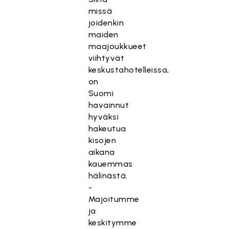
missä
joidenkin
maiden
maajoukkueet
viihtyvät
keskustahotelleissa,
on
Suomi
havainnut
hyväksi
hakeutua
kisojen
aikana
kauemmas
hälinästä.
-
Majoitumme
ja
keskitymme