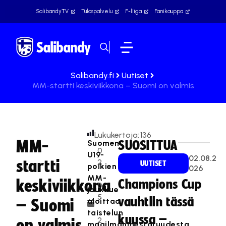
SalibandyTV
Tulospalvelu
F-liiga
Fanikauppa
Salibandy.fi
Uutiset
MM-startti keskiviikkona – Suomi on valmis
Lukukertoja:
136
MM-
Suomen
SUOSITTUA
0
U19-
02.08.2
startti
2
UUTISET
poikien
026
.
MM-
keskiviikkona
Champions Cup
0
joukkue
5
vauhtiin tässä
aloittaa
– Suomi
.
taistelun
kuussa –
2
on valmis
maailmanmestaruudesta