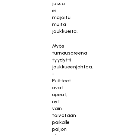
jossa
ei
majoitu
muita
joukkueita.
Myös
turnausareena
tyydytti
joukkueenjohtoa.
-
Puitteet
ovat
upeat,
nyt
vain
toivotaan
paikalle
paljon