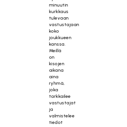
minuutin
kurkkaus
tulevaan
vastustajaan
koko
joukkueen
kanssa.
Meillä
on
kisojen
aikana
aina
ryhmä,
joka
tarkkailee
vastustajat
ja
valmistelee
tiedot