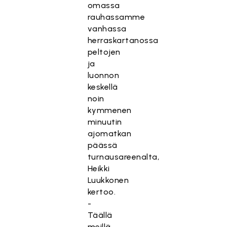
omassa
rauhassamme
vanhassa
herraskartanossa
peltojen
ja
luonnon
keskellä
noin
kymmenen
minuutin
ajomatkan
päässä
turnausareenalta,
Heikki
Luukkonen
kertoo.
-
Täällä
meillä