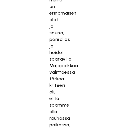
on
erinomaiset
olot
ja
sauna,
poreallas
ja
hoidot
saatavilla.
Majapaikkaa
valittaessa
tärkeä
kriteeri
oli,
että
saamme
olla
rauhassa
paikassa,