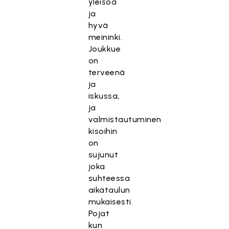
yleisöä
ja
hyvä
meininki.
Joukkue
on
terveenä
ja
iskussa,
ja
valmistautuminen
kisoihin
on
sujunut
joka
suhteessa
aikataulun
mukaisesti.
Pojat
kun