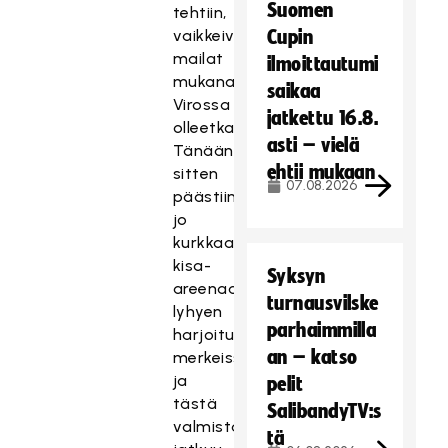
Suomen
tehtiin,
vaikkeivät
Cupin
mailat
ilmoittautumi
mukana
saikaa
Virossa
jatkettu 16.8.
olleetkaan.
asti – vielä
Tänään
ehtii mukaan
sitten
07.08.2026
päästiin
jo
kurkkaamaan
kisa-
Syksyn
areenaa
turnausvilske
lyhyen
parhaimmilla
harjoituksen
an – katso
merkeissä,
ja
pelit
tästä
SalibandyTV:s
valmistautuminen
tä