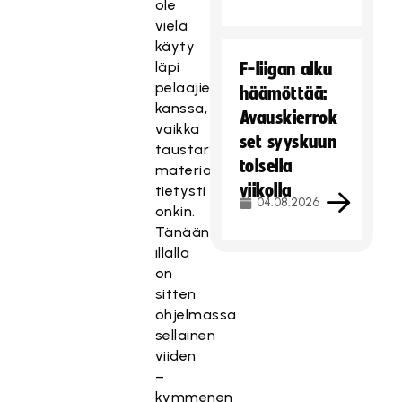
ole
vielä
käyty
läpi
F-liigan alku
pelaajien
häämöttää:
kanssa,
Avauskierrok
vaikka
set syyskuun
taustaryhmällä
toisella
materiaalia
viikolla
tietysti
04.08.2026
onkin.
Tänään
illalla
on
sitten
ohjelmassa
sellainen
viiden
–
kymmenen