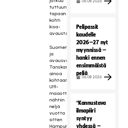
jatkuu
06.08.2026
tuttuun
tapaan
kohti
Pelipassit
kisa-
avausta.
kaudelle
2026–27 nyt
Suomen
myynnissä –
ja
hanki ennen
avausvastustaja
ensimmäistä
Tanskan
peliä
ainoa
06.08.2026
kohtaaminen
U19-
maaottelussa
nähtiin
“Kannustava
neljä
ilmapiiri
vuotta
syntyy
sitten
yhdessä –
Hampurin