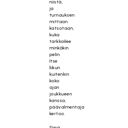
niistä,
ja
turnauksen
mittaan
katsotaan,
kuka
tarkkailee
minkäkin
pelin.
Itse
liikun
kuitenkin
koko
ajan
joukkueen
kanssa,
päävalmentaja
kertoo.
Siinä