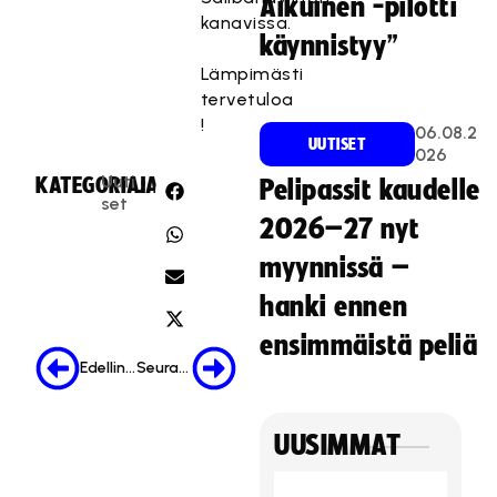
Aikuinen -pilotti
kanavissa.
käynnistyy”
Lämpimästi
tervetuloa
!
06.08.2
UUTISET
026
Uuti
KATEGORIA:
JAA:
Pelipassit kaudelle
set
2026–27 nyt
myynnissä –
hanki ennen
ensimmäistä peliä
Edellinen
Seuraava
UUSIMMAT