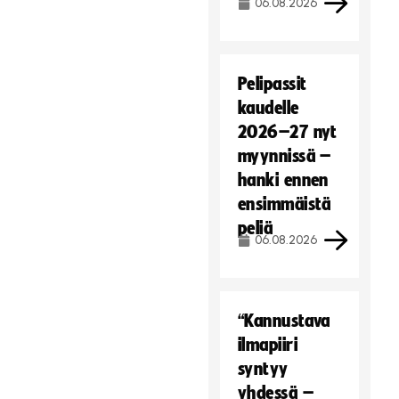
06.08.2026
Pelipassit
kaudelle
2026–27 nyt
myynnissä –
hanki ennen
ensimmäistä
peliä
06.08.2026
“Kannustava
ilmapiiri
syntyy
yhdessä –