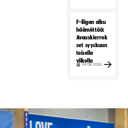
F-liigan alku
häämöttää:
Avauskierrok
set syyskuun
toisella
viikolla
04.08.2026