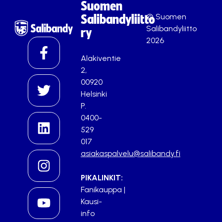
Suomen
© Suomen
Salibandyliitto
Salibandyliitto
ry
2026
Alakiventie
2,
00920
Helsinki
P.
0400-
529
017
asiakaspalvelu@salibandy.fi
PIKALINKIT:
Fanikauppa
|
Kausi-
info