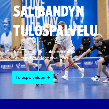
SALIBANDYN
TULOSPALVELU
Jokainen ottelu. Jokainen maali.
Salibandyn tulospalvelussa.
Tulospalveluun