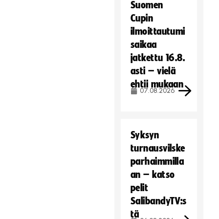
Suomen
Cupin
ilmoittautumi
saikaa
jatkettu 16.8.
asti – vielä
ehtii mukaan
07.08.2026
Syksyn
turnausvilske
parhaimmilla
an – katso
pelit
SalibandyTV:s
tä