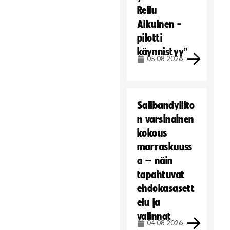
Reilu
Aikuinen -
pilotti
käynnistyy”
05.08.2026
Salibandyliito
n varsinainen
kokous
marraskuuss
a – näin
tapahtuvat
ehdokasasett
elu ja
valinnat
04.08.2026