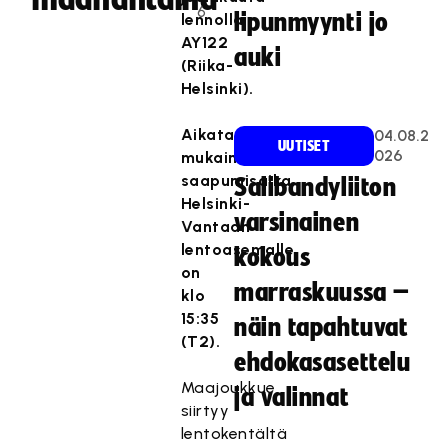
6
lipunmyynti jo
lennolla
AY122
auki
(Riika-
Helsinki).
Aikataulun
04.08.2
UUTISET
026
mukainen
saapumisaika
Salibandyliiton
Helsinki-
varsinainen
Vantaan
lentoasemalle
kokous
on
marraskuussa –
klo
15:35
näin tapahtuvat
(T2).
ehdokasasettelu
Maajoukkue
ja valinnat
siirtyy
lentokentältä