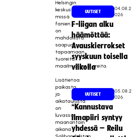
Helsingin
04.08.2
keskustaan,
UUTISET
026
missä
F-liigan alku
fanien
on
häämöttää:
mahdollista
Avauskierrokset
saapua
tapaamaan
syyskuun toisella
tuoreita
maailmanmestareita.
viikolla
Lisätietoa
paikasta
05.08.2
ja
UUTISET
026
aikataulusta
“Kannustava
on
luvassa
ilmapiiri syntyy
maanantain
yhdessä – Reilu
aikana
Salibandyliiton