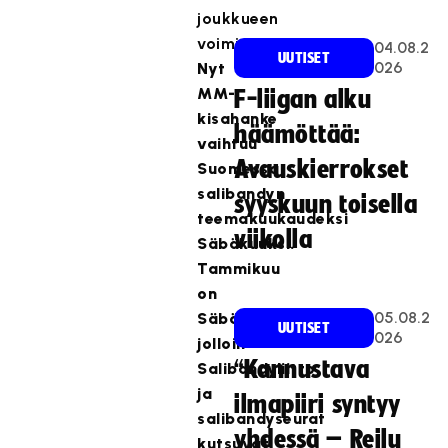
joukkueen
voimin.
04.08.2
UUTISET
026
Nyt
MM-
F-liigan alku
kisahanke
häämöttää:
vaihtuu
Avauskierrokset
Suomessa
salibandyn
syyskuun toisella
teemakuukaudeksi
viikolla
Säbäkuuksi.
Tammikuu
on
05.08.2
Säbäkuu,
UUTISET
026
jolloin
“Kannustava
Salibandyliitto
ja
ilmapiiri syntyy
salibandyseurat
yhdessä – Reilu
kutsuvat