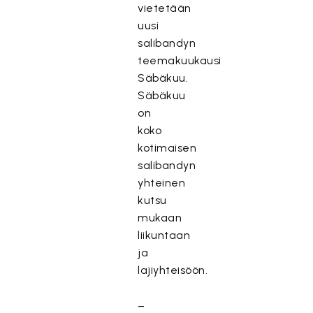
vietetään
uusi
salibandyn
teemakuukausi
Säbäkuu.
Säbäkuu
on
koko
kotimaisen
salibandyn
yhteinen
kutsu
mukaan
liikuntaan
ja
lajiyhteisöön.
–