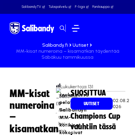
SalibandyTV
Tulospalvelu
F-liiga
Fanikauppa
Salibandy.fi
Uutiset
MM-kisat numeroina – kisamatkan täydentää
Säbäkuu tammikuussa
Lukukertoja:
131
MM-kisat
SUOSITTUA
Joulukuussa
Ter
02.08.2
pelatut
numeroina
o
UUTISET
026
Me
Salibandyn
–
Champions Cup
ren
MM-
hei
kotikisat
vauhtiin tässä
kisamatkan
mo
kokosivat