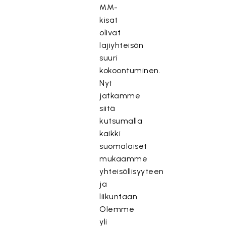
MM-
kisat
olivat
lajiyhteisön
suuri
kokoontuminen.
Nyt
jatkamme
siitä
kutsumalla
kaikki
suomalaiset
mukaamme
yhteisöllisyyteen
ja
liikuntaan.
Olemme
yli