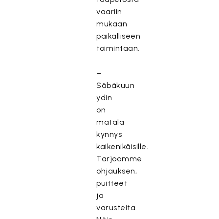
vaariin
mukaan
paikalliseen
toimintaan.
–
Säbäkuun
ydin
on
matala
kynnys
kaikenikäisille.
Tarjoamme
ohjauksen,
puitteet
ja
varusteita.