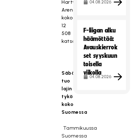
Hartwall
04.08.2026
Arenalle
kokoontui
12
F-liigan alku
508
häämöttää:
katsojaa.
Avauskierrok
set syyskuun
toisella
viikolla
Säbäkuu
04.08.2026
tuo
lajin
tykö
koko
Suomessa
Tammikuussa
Suomessa