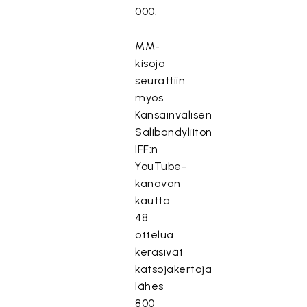
000.
MM-
kisoja
seurattiin
myös
Kansainvälisen
Salibandyliiton
IFF:n
YouTube-
kanavan
kautta.
48
ottelua
keräsivät
katsojakertoja
lähes
800