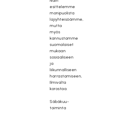
Näin
esittelemme
monipuolista
lajiyhteisöämme,
mutta
myös
kannustamme
suomalaiset
mukaan
sosiaaliseen
ja
liikunnalliseen
harrastamiseen,
Ilmivalta
korostaa.
Säbäkuu-
toiminta