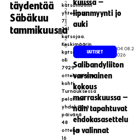
kuussa –
2
täydentää
katsomoihin
2
lipunmyynti jo
yhteensä
Säbäkuu
.1
71
auki
2
tammikuussa
361
.
katsojaa.
2
Keskimäärin
0
04.08.2
katsojia
UUTISET
2
026
oli
1
Salibandyliiton
7929
varsinainen
ottelupäivää
kohti.
kokous
Turnauksessa
marraskuussa –
pelattiin
yhdeksänä
näin tapahtuvat
päivänä
ehdokasasettelu
48
ja valinnat
ottelua
16