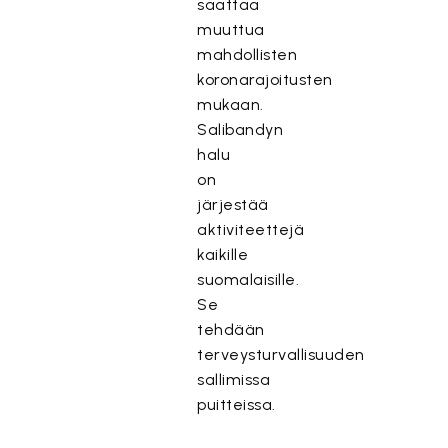
saattaa
muuttua
mahdollisten
koronarajoitusten
mukaan.
Salibandyn
halu
on
järjestää
aktiviteettejä
kaikille
suomalaisille.
Se
tehdään
terveysturvallisuuden
sallimissa
puitteissa.