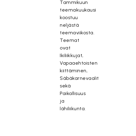
Tammikuun
teemakuukausi
koostuu
neljästä
teemaviikosta.
Teemat
ovat
Ikiliikkujat,
Vapaaehtoisten
kiittäminen,
Säbäkarnevaalit
sekä
Paikallisuus
ja
lähiliikunta.