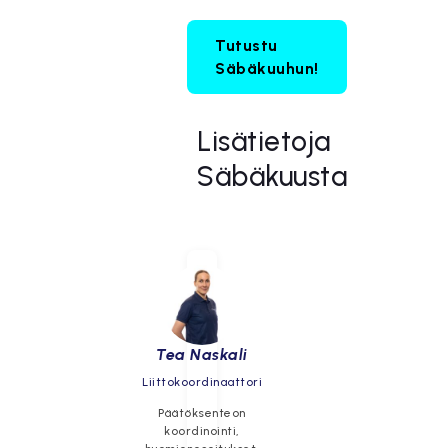
Tutustu
Säbäkuuhun!
Lisätietoja
Säbäkuusta
Tea Naskali
Liittokoordinaattori
Päätöksenteon
koordinointi,