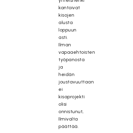
yhteishenki
kantoivat
kisojen
alusta
loppuun
asti.
Ilman
vapaaehtoisten
työpanosta
ja
heidän
joustavuuttaan
ei
kisaprojekti
olisi
onnistunut,
Ilmivalta
päättää.