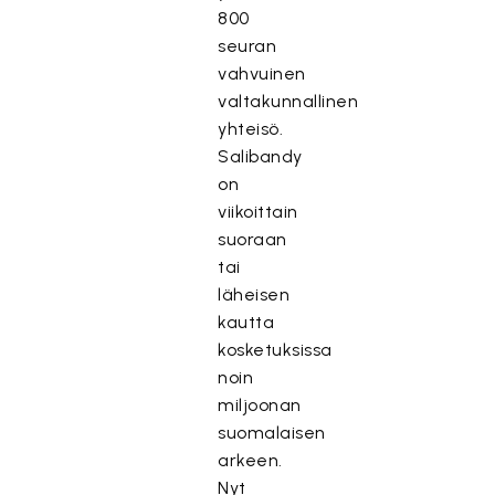
800
seuran
vahvuinen
valtakunnallinen
yhteisö.
Salibandy
on
viikoittain
suoraan
tai
läheisen
kautta
kosketuksissa
noin
miljoonan
suomalaisen
arkeen.
Nyt