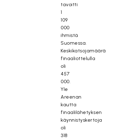
tavoitti
1
109
000
ihmistä
Suomessa.
Keskikatsojamäärä
finaaliottelulla
oli
457
000.
Yle
Areenan
kautta
finaalilähetyksen
käynnistyskertoja
oli
318