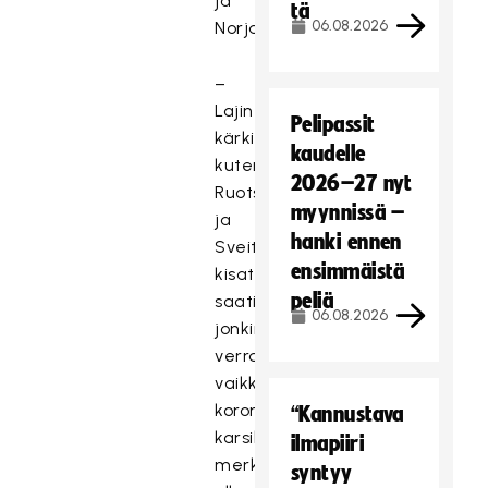
ja
tä
06.08.2026
Norjasta.
–
Lajin
Pelipassit
kärkimaista,
kaudelle
kuten
2026–27 nyt
Ruotsista
myynnissä –
ja
hanki ennen
Sveitsistä,
ensimmäistä
kisaturisteja
peliä
saatiin
06.08.2026
jonkin
verran,
vaikka
korona
“Kannustava
karsikin
ilmapiiri
merkittävästi
syntyy