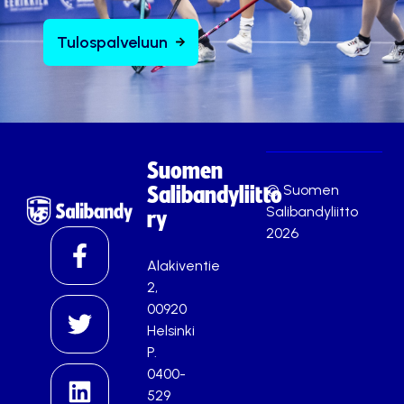
Tulospalveluun
Suomen
© Suomen
Salibandyliitto
Salibandyliitto
ry
2026
Alakiventie
2,
00920
Helsinki
P.
0400-
529