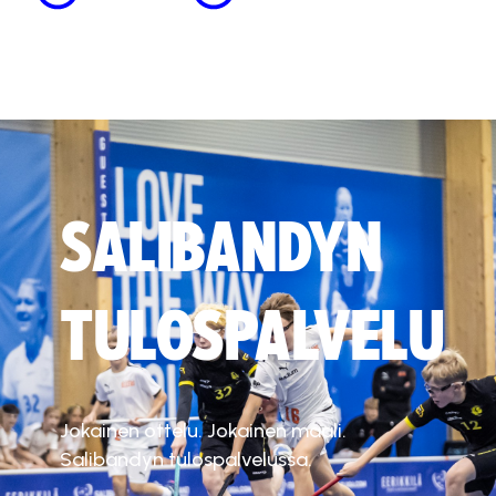
SALIBANDYN
TULOSPALVELU
Jokainen ottelu. Jokainen maali.
Salibandyn tulospalvelussa.