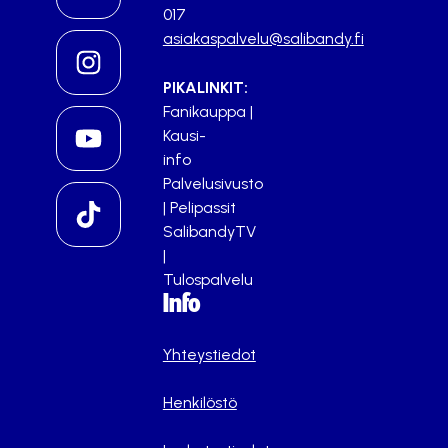
017
asiakaspalvelu@salibandy.fi
PIKALINKIT:
Fanikauppa
|
Kausi-
info
Palvelusivusto
|
Pelipassit
SalibandyTV
|
Tulospalvelu
Info
Yhteystiedot
Henkilöstö