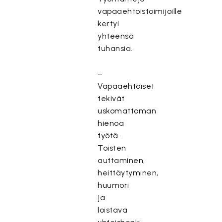
vapaaehtoistoimijoille
kertyi
yhteensä
tuhansia.
–
Vapaaehtoiset
tekivät
uskomattoman
hienoa
työtä.
Toisten
auttaminen,
heittäytyminen,
huumori
ja
loistava