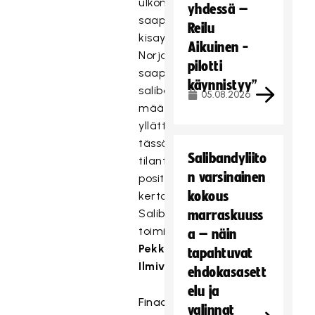
ulkomailta
yhdessä –
saapuvaa
Reilu
kisayleisöä.
Aikuinen -
Norjasta
pilotti
saapuneiden
käynnistyy”
salibandyfanien
05.08.2026
määrä
yllätti
tässä
Salibandyliito
tilanteessa
n varsinainen
positiivisesti,
kokous
kertoo
Salibandyliiton
marraskuuss
toiminnanjohtaja
a – näin
Pekka
tapahtuvat
Ilmivalta.
ehdokasasett
elu ja
Finaaliotteluun
valinnat