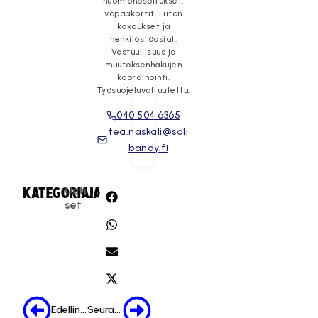
huomionosoitukset,
vapaakortit. Liiton
kokoukset ja
henkilöstöasiat.
Vastuullisuus ja
muutoksenhakujen
koordinointi.
Työsuojeluvaltuutettu.
040 504 6365
tea.naskali@sali
bandy.fi
Uuti
KATEGORIA:
JAA:
set
Edellinen
Seuraava