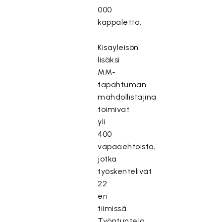
000
kappaletta.
Kisayleisön
lisäksi
MM-
tapahtuman
mahdollistajina
toimivat
yli
400
vapaaehtoista,
jotka
työskentelivät
22
eri
tiimissä.
Työntunteja