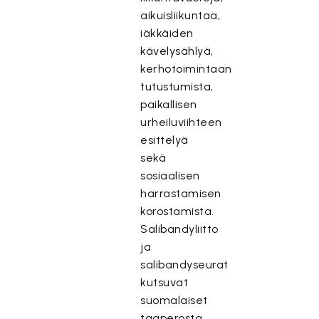
aikuisliikuntaa,
iäkkäiden
kävelysählyä,
kerhotoimintaan
tutustumista,
paikallisen
urheiluviihteen
esittelyä
sekä
sosiaalisen
harrastamisen
korostamista.
Salibandyliitto
ja
salibandyseurat
kutsuvat
suomalaiset
taaperosta