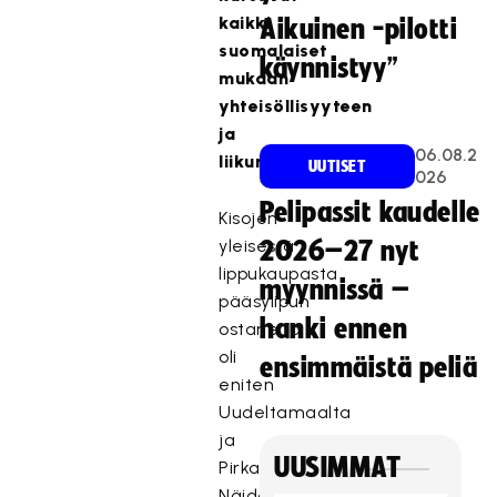
kaikki
Aikuinen -pilotti
suomalaiset
käynnistyy”
mukaan
yhteisöllisyyteen
ja
06.08.2
liikuntaan.
UUTISET
026
Pelipassit kaudelle
Kisojen
yleisestä
2026–27 nyt
lippukaupasta
myynnissä –
pääsylipun
hanki ennen
ostaneita
oli
ensimmäistä peliä
eniten
Uudeltamaalta
ja
UUSIMMAT
Pirkanmaalta.
Näiden