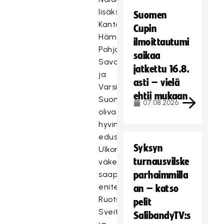
lisäksi
Suomen
Kanta-
Cupin
Häme,
ilmoittautumi
Pohjois-
saikaa
Savo
jatkettu 16.8.
ja
asti – vielä
Varsinais-
ehtii mukaan
Suomi
07.08.2026
olivat
hyvin
edustettuina.
Syksyn
Ulkomailta
turnausvilske
väkeä
saapui
parhaimmilla
eniten
an – katso
Ruotsista,
pelit
Sveitsistä
SalibandyTV:s