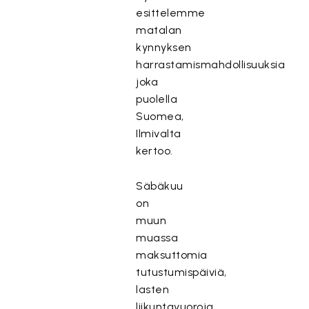
esittelemme
matalan
kynnyksen
harrastamismahdollisuuksia
joka
puolella
Suomea,
Ilmivalta
kertoo.
Säbäkuu
on
muun
muassa
maksuttomia
tutustumispäiviä,
lasten
liikuntavuoroja,