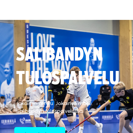
SALIBANDYN
TULOSPALVELU
Jokainen ottelu. Jokainen maali.
Salibandyn tulospalvelussa.