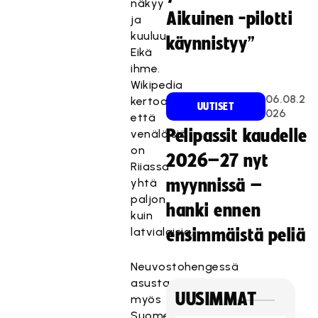
näkyy
Aikuinen -pilotti
ja
kuuluu.
käynnistyy”
Eikä
ihme.
Wikipedia
06.08.2
kertoo,
UUTISET
026
että
Pelipassit kaudelle
venäläisiä
on
2026–27 nyt
Riiassa
yhtä
myynnissä –
paljon
hanki ennen
kuin
latvialaisia.
ensimmäistä peliä
Neuvostohengessä
asustaa
UUSIMMAT
myös
Suomen