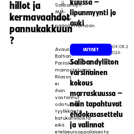
kuussa –
0
hillot ja
Salibandyn
1
lipunmyynti jo
MM-
kermavaahdot
6
kisojen
auki
päänäyttämöön.
pannukakkuun
?
04.08.2
Avauspäivä
UUTISET
026
Baltian
Salibandyliiton
Pariisiksi
mainostetussa
varsinainen
Riiassa
kokous
ei
ihan
marraskuussa –
vastannut
näin tapahtuvat
odotuksia
tyylikkäistä
ehdokasasettelu
katukahviloista
ja valinnat
eikä
eteläeurooppalaisesta