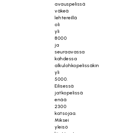
avauspelissä
väkeä
lehtereillä
oli
yli
8000
ja
seuraavassa
kahdessa
alkulohkopelissäkin
yli
5000.
Eilisessä
jatkopelissä
enää
2300
katsojaa.
Miksei
yleisö