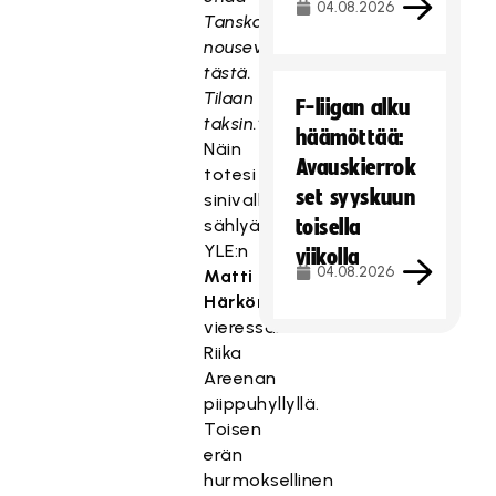
04.08.2026
Tanskan
nousevan
tästä.
Tilaan
F-liigan alku
taksin.”
häämöttää:
Näin
Avauskierrok
totesi
set syyskuun
sinivalkoinen
sählyääni
toisella
YLE:n
viikolla
04.08.2026
Matti
Härkönen
vieressäni
Riika
Areenan
piippuhyllyllä.
Toisen
erän
hurmoksellinen