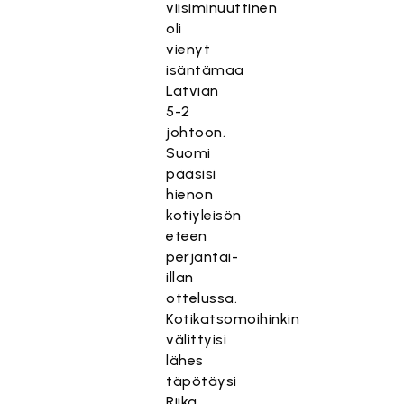
viisiminuuttinen
oli
vienyt
isäntämaa
Latvian
5-2
johtoon.
Suomi
pääsisi
hienon
kotiyleisön
eteen
perjantai-
illan
ottelussa.
Kotikatsomoihinkin
välittyisi
lähes
täpötäysi
Riika