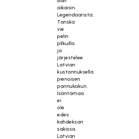
liian
aikaisin.
Legendaarista.
Tanska
vie
pelin
pilkuilla
ja
järjestelee
Latvian
kustannuksella
pienoisen
pannukakun.
Isäntämaa
ei
ole
edes
kahdeksan
sakissa.
Latvian