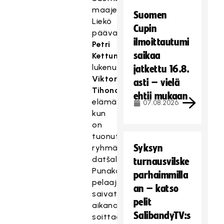
maajengi.
Suomen
Liekö
Cupin
päävalmentaja
ilmoittautumi
Petri
saikaa
Kettunen
lukenut
jatkettu 16.8.
Viktor
asti – vielä
Tihonovin
ehtii mukaan
elämänkerrallisen,
07.08.2026
kun
on
tuonut
Syksyn
ryhmänsä
datšalle.
turnausvilske
Punakoneen
parhaimmilla
pelaajat
an – katso
saivat
pelit
aikanaan
SalibandyTV:s
soittaa