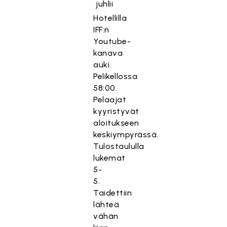
Hotellilla
IFF:n
Youtube-
kanava
auki.
Pelikellossa
58:00.
Pelaajat
kyyristyvät
aloitukseen
keskiympyrässä.
Tulostaululla
lukemat
5-
5.
Taidettiin
lähteä
vähän