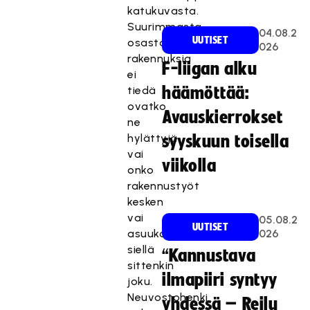
katukuvasta.
Suurimmasta
04.08.2
UUTISET
osasta
026
rakennuksia
F-liigan alku
ei
tiedä
häämöttää:
ovatko
Avauskierrokset
ne
hylättyjä
syyskuun toisella
vai
viikolla
onko
rakennustyöt
kesken
vai
05.08.2
UUTISET
asuuko
026
siellä
“Kannustava
sittenkin
ilmapiiri syntyy
joku.
Neuvostohenki
yhdessä – Reilu