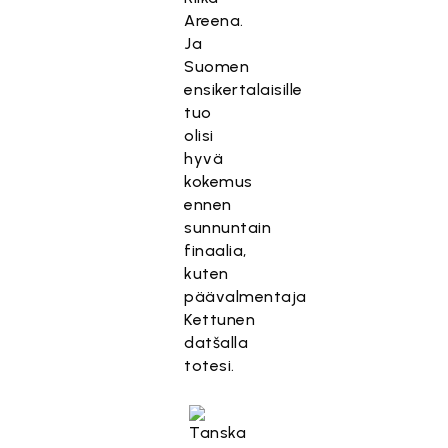
Areena.
Ja
Suomen
ensikertalaisille
tuo
olisi
hyvä
kokemus
ennen
sunnuntain
finaalia,
kuten
päävalmentaja
Kettunen
datšalla
totesi.