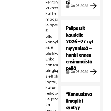
kerran
tä
06.08.2026
viikossa
kotiin
maajoukkueen
leiripaikasta.
Pelipassit
Ei
kaudelle
ollut
2026–27 nyt
kännyköitä
eikä
myynnissä –
pleikkareita.
hanki ennen
Ehkä
ensimmäistä
sentään
peliä
pingispöytä
06.08.2026
sieltäkin
löytyi,
kuten
reikäpallomaajengimme
“Kannustava
Leijonaluolasta.
ilmapiiri
Ja
syntyy
hyvin