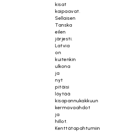
kisat
kaipaavat.
Sellaisen
Tanska
eilen
järjesti.
Latvia
on
kuitenkin
ulkona
ja
nyt
pitäisi
löytää
kisapannukakkuun
kermavaahdot
ja
hillot.
Kenttätapahtumiin