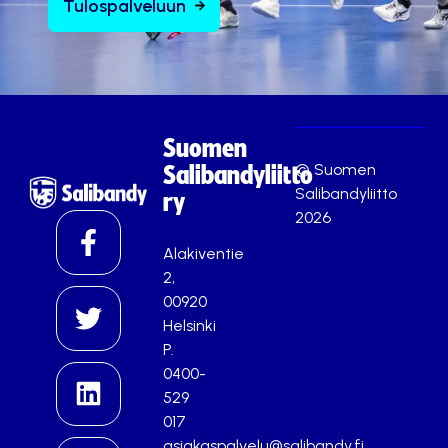
Tulospalveluun
Suomen
© Suomen
Salibandyliitto
Salibandyliitto
ry
2026
Alakiventie
2,
00920
Helsinki
P.
0400-
529
017
asiakaspalvelu@salibandy.fi