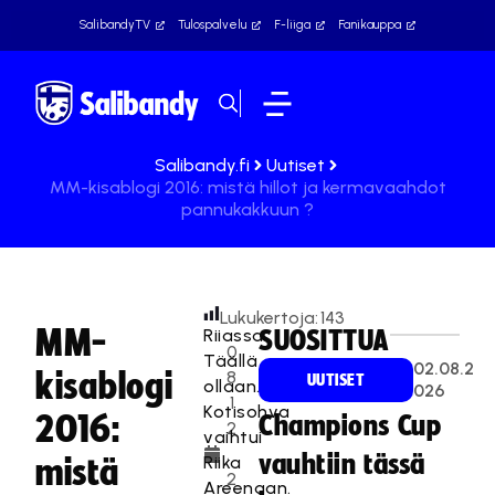
SalibandyTV
Tulospalvelu
F-liiga
Fanikauppa
Salibandy.fi
Uutiset
MM-kisablogi 2016: mistä hillot ja kermavaahdot
pannukakkuun ?
Lukukertoja:
143
MM-
Riiassa.
SUOSITTUA
0
Täällä
02.08.2
kisablogi
8
UUTISET
ollaan.
026
.1
Kotisohva
2016:
Champions Cup
2
vaihtui
.
vauhtiin tässä
Riika
mistä
2
Areenaan.