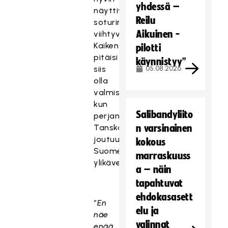
yhdessä –
näyttivät
Reilu
soturimme
Aikuinen -
viihtyvän.
Kaiken
pilotti
pitäisi
käynnistyy”
siis
05.08.2026
olla
valmista,
kun
Salibandyliito
perjantaina
Tanska
n varsinainen
joutuu
kokous
Suomen
marraskuuss
ylikävelemäksi.
a – näin
tapahtuvat
ehdokasasett
”En
elu ja
näe
valinnat
enää