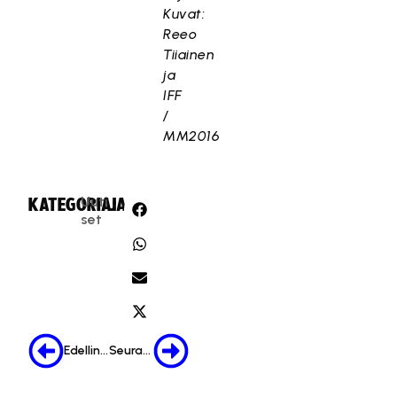
Kuvat:
Reeo
Tiiainen
ja
IFF
/
MM2016
Uuti
KATEGORIA:
JAA:
set
Edellinen
Seuraava