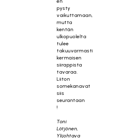
en
pysty
vaikuttamaan,
mutta
kentän
ulkopuolelta
tulee
takuuvarmasti
kermaisen
siirappista
tavaraa.
Liiton
somekanavat
siis
seurantaan
!
Toni
Lötjönen,
Ylijohtava