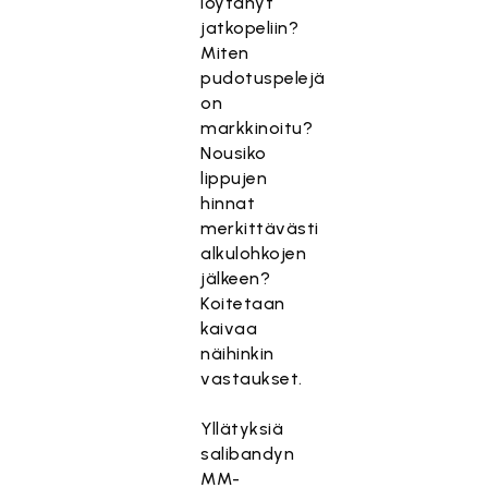
löytänyt
jatkopeliin?
Miten
pudotuspelejä
on
markkinoitu?
Nousiko
lippujen
hinnat
merkittävästi
alkulohkojen
jälkeen?
Koitetaan
kaivaa
näihinkin
vastaukset.
Yllätyksiä
salibandyn
MM-