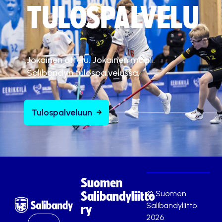
t
TULOSPALVELU
.
Hyväksy markkinointievästeet
ä
.
Hyväksy markkinointievästeet
Hyväksy markkinointievästeet
Jokainen ottelu. Jokainen maali.
Salibandyn tulospalvelussa.
Tulospalveluun
Suomen
© Suomen
Salibandyliitto
Salibandyliitto
ry
2026