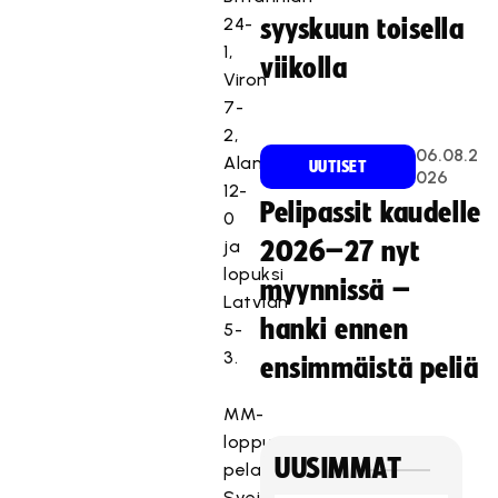
24-
syyskuun toisella
1,
viikolla
Viron
7-
2,
06.08.2
Alankomaat
UUTISET
026
12-
Pelipassit kaudelle
0
ja
2026–27 nyt
lopuksi
myynnissä –
Latvian
hanki ennen
5-
3.
ensimmäistä peliä
MM-
lopputurnaus
UUSIMMAT
pelataan
Sveitsin