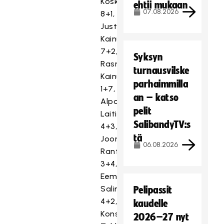
Koskinen
ehtii mukaan
07.08.2026
8+1,
Justus
Kainulainen
7+2,
Syksyn
Rasmus
turnausvilske
Kainulainen
parhaimmilla
1+7,
an – katso
Alpo
pelit
Laitila
SalibandyTV:s
4+3,
tä
Joona
06.08.2026
Rantala
3+4,
Eemeli
Salin
Pelipassit
4+2,
kaudelle
Konsta
2026–27 nyt