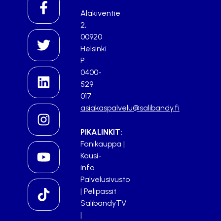
Alakiventie
2,
00920
Helsinki
P.
0400-
529
017
asiakaspalvelu@salibandy.fi
PIKALINKIT:
Fanikauppa
|
Kausi-
info
Palvelusivusto
|
Pelipassit
SalibandyTV
|