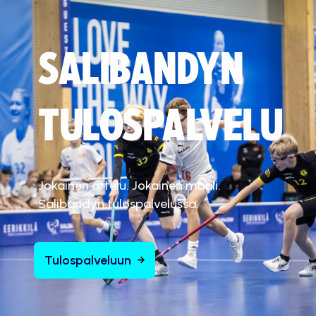
SALIBANDYN
TULOSPALVELU
Jokainen ottelu. Jokainen maali.
Salibandyn tulospalvelussa.
Tulospalveluun