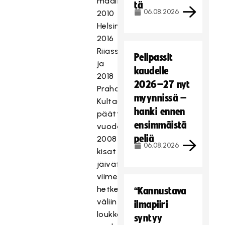
maailmanmestaruutta
tä
06.08.2026
2010
Helsingissä,
2016
Riiassa
Pelipassit
ja
kaudelle
2018
2026–27 nyt
Prahassa.
myynnissä –
Kultaan
hanki ennen
päättyneet
ensimmäistä
vuoden
peliä
2008
06.08.2026
kisat
jäivät
viime
hetkellä
“Kannustava
väliin
ilmapiiri
loukkaantumisen
syntyy