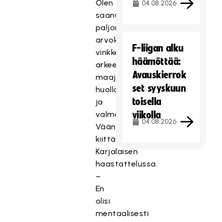
Olen
04.08.2026
saanut
paljon
arvokkaita
F-liigan alku
vinkkejä
häämöttää:
arkeen
Avauskierrok
maajoukkueen
set syyskuun
huollolta
toisella
ja
valmennukselta,
viikolla
04.08.2026
Väänänen
kiittää
Karjalaisen
haastattelussa.
–
En
olisi
mentaalisesti