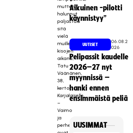
mutten
Aikuinen -pilotti
halunnut
käynnistyy”
paljastaa
sitä
vielä
06.08.2
muille
UUTISET
026
kisojen
Pelipassit kaudelle
aikana,
Tatu
2026–27 nyt
Väänänen,
myynnissä –
38,
hanki ennen
kertoi
Karjalaiselle
.
ensimmäistä peliä
–
Vaimo
ja
UUSIMMAT
perhe
ovat