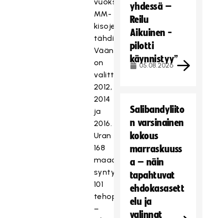
vuoksi.
yhdessä –
MM-
Reilu
kisojen
Aikuinen -
tähdistöön
pilotti
Väänänen
käynnistyy”
on
05.08.2026
valittu
2012,
2014
Salibandyliito
ja
n varsinainen
2016.
kokous
Uran
168
marraskuuss
maaottelussa
a – näin
syntyi
tapahtuvat
101
ehdokasasett
tehopistettä.
elu ja
–
valinnat