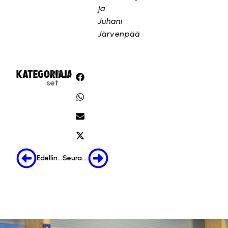
ja
Juhani
Järvenpää
Uuti
KATEGORIA:
JAA:
set
Edellinen
Seuraava