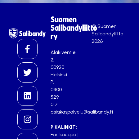
Suomen
© Suomen
Salibandyliitto
Salibandyliitto
ry
2026
Alakiventie
2,
00920
Helsinki
P.
0400-
529
017
asiakaspalvelu@salibandy.fi
PIKALINKIT:
Fanikauppa
|