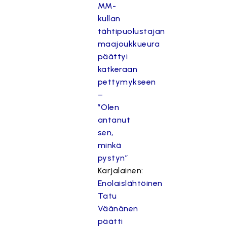
MM-
kullan
tähtipuolustajan
maajoukkueura
päättyi
katkeraan
pettymykseen
–
”Olen
antanut
sen,
minkä
pystyn”
Karjalainen:
Enolaislähtöinen
Tatu
Väänänen
päätti