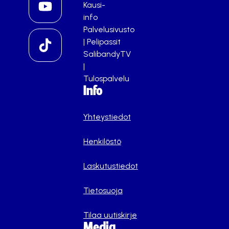
Kausi-
info
Palvelusivusto
|
Pelipassit
SalibandyTV
|
Tulospalvelu
Info
Yhteystiedot
Henkilöstö
Laskutustiedot
Tietosuoja
Tilaa uutiskirje
Media