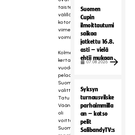
taistelleet
Suomen
välillä
Cupin
kotona
ilmoittautumi
viimeisillä
saikaa
voimillaan.
jatkettu 16.8.
asti – vielä
Kolme
ehtii mukaan
kertaa
07.08.2026
vuoden
pelaajaksi
Suomessa
Syksyn
valittu
turnausvilske
Tatu
parhaimmilla
Väänänen
oli
an – katso
voittamassa
pelit
Suomelle
SalibandyTV:s