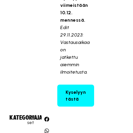
viimeistään
10.12.
mennessä.
Edit
29.11.2023:
Vastausaikaa
on
jatkettu
aiemmin
ilmoitetusta.
Kyselyyn
tästä
Uuti
KATEGORIA:
JAA:
set