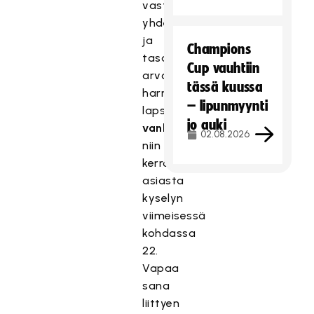
vastaat
yhdenvertaisuus-
ja
Champions
tasa-
Cup vauhtiin
arvokyselyyn
tässä kuussa
harrastavan
– lipunmyynti
lapsen
jo auki
vanhempana
,
02.08.2026
niin
kerro
asiasta
kyselyn
viimeisessä
kohdassa
22.
Vapaa
sana
liittyen