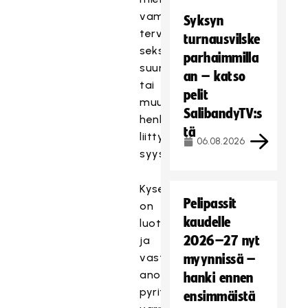
vammastaan,
Syksyn
terveydentilastaan,
turnausvilske
seksuaalisesta
parhaimmilla
suuntautumisestaan
an – katso
tai
pelit
muusta
SalibandyTV:s
henkilöön
tä
liittyvästä
06.08.2026
syystä.
Kysely
Pelipassit
on
kaudelle
luottamuksellinen
2026–27 nyt
ja
vastaajien
myynnissä –
anonymiteetti
hanki ennen
pyritään
ensimmäistä