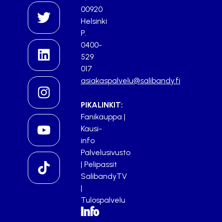
00920
Helsinki
P.
0400-
529
017
asiakaspalvelu@salibandy.fi
PIKALINKIT:
Fanikauppa
|
Kausi-
info
Palvelusivusto
|
Pelipassit
SalibandyTV
|
Tulospalvelu
Info