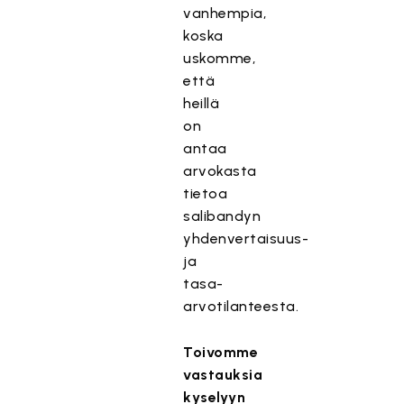
vanhempia,
koska
uskomme,
että
heillä
on
antaa
arvokasta
tietoa
salibandyn
yhdenvertaisuus-
ja
tasa-
arvotilanteesta.
Toivomme
vastauksia
kyselyyn