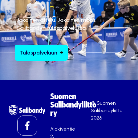
Jokainen ottelu. Jokainen maali.
Salibandyn tulospalvelussa.
Tulospalveluun
Suomen
© Suomen
Salibandyliitto
Salibandyliitto
ry
2026
Alakiventie
2,