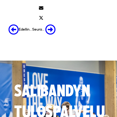
Edellinen
Seuraava
SALIBANDYN
TULOSPALVELU