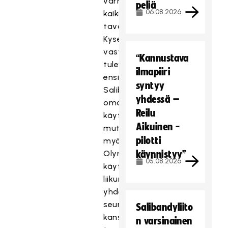
varmistamaan
peliä
06.08.2026
kaikin
tavoin.
Kyselyn
vastaukset
“Kannustava
tulevat
ilmapiiri
ensisijaisesti
syntyy
Salibandyliiton
yhdessä –
omaan
Reilu
käyttöön,
Aikuinen -
mutta
pilotti
myös
Olympiakomitean
käynnistyy”
05.08.2026
käyttöön
liikuntajärjestöjen
yhdenvertaisuustilanteen
seuraamiseksi
Salibandyliito
kansallisella
n varsinainen