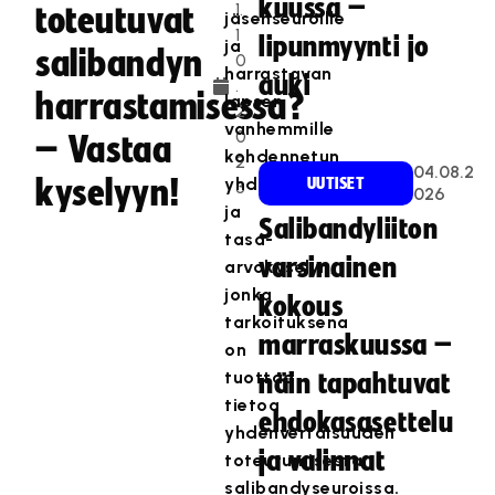
kuussa –
1.
toteutuvat
jäsenseuroille
1
lipunmyynti jo
ja
salibandyn
0
harrastavan
auki
.
harrastamisessa?
lapsen
2
vanhemmille
0
– Vastaa
kohdennetun
2
04.08.2
kyselyyn!
yhdenvertaisuus-
UUTISET
3
026
ja
Salibandyliiton
tasa-
varsinainen
arvokyselyn,
jonka
kokous
tarkoituksena
marraskuussa –
on
tuottaa
näin tapahtuvat
tietoa
ehdokasasettelu
yhdenvertaisuuden
ja valinnat
toteutumisesta
salibandyseuroissa.