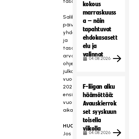
tasolla.
kokous
marraskuuss
Salibandyliiton
a – näin
päivitetty
tapahtuvat
yhdenvertaisuus-
ehdokasasett
ja
elu ja
tasa-
valinnat
arvo-
04.08.2026
ohjelma
julkaistaan
vuoden
F-liigan alku
2024
ensimmäisen
häämöttää:
vuosineljänneksen
Avauskierrok
aikana.
set syyskuun
toisella
HUOM!
viikolla
04.08.2026
Jos