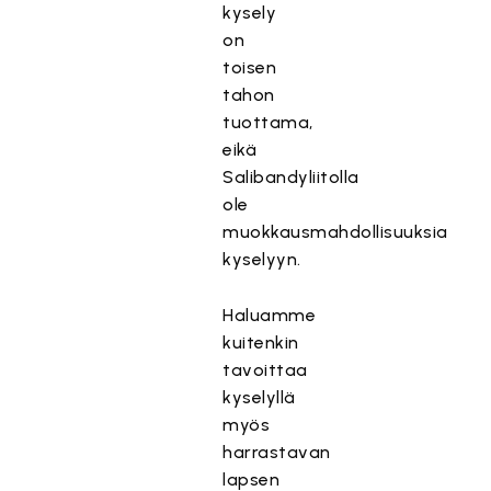
kysely
on
toisen
tahon
tuottama,
eikä
Salibandyliitolla
ole
muokkausmahdollisuuksia
kyselyyn.
Haluamme
kuitenkin
tavoittaa
kyselyllä
myös
harrastavan
lapsen