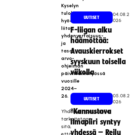
Kyselyn
tuloksia
04.08.2
UUTISET
026
hyödynnetään
liiton
F-liigan alku
yhdenvertaisuus-
häämöttää:
ja
Avauskierrokset
tasa-
arvo-
syyskuun toisella
ohjelman
viikolla
päivittämistyössä
vuosille
2024–
05.08.2
26.
UUTISET
026
“Kannustava
Yhdenvertaisuudella
tarkoitetaan
ilmapiiri syntyy
sitä,
yhdessä – Reilu
että