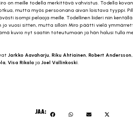
ro on meille todella merkittävä vahvistus. Todella kovan
tkua, mutta myös persoonana aivan loistava tyyppi. Pi
ästi isompi pelaaja meille. Todellinen liideri niin kentällä
iin jo vuosi sitten, mutta silloin Miro päätti vielä ymmärre
 tämä kuvio nyt saatiin toteutumaan ja hän halusi tulla me
ovat
Jarkko Aavaharju
,
Riku Ahtiainen
,
Robert Andersson
ola
,
Visa Rikala
ja
Joel Vallinkoski
.
JAA: