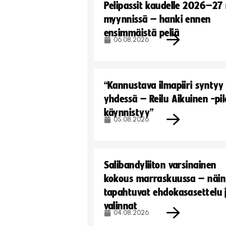
Pelipassit kaudelle 2026–27
myynnissä – hanki ennen
ensimmäistä peliä
06.08.2026
“Kannustava ilmapiiri syntyy
yhdessä – Reilu Aikuinen -pil
käynnistyy”
05.08.2026
Salibandyliiton varsinainen
kokous marraskuussa – näin
tapahtuvat ehdokasasettelu 
valinnat
04.08.2026