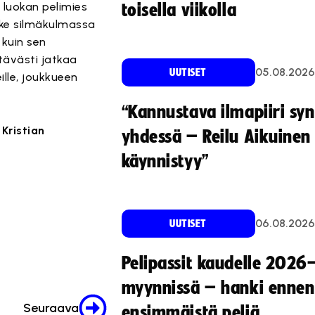
 luokan pelimies
toisella viikolla
lke silmäkulmassa
 kuin sen
ttävästi jatkaa
05.08.2026
UUTISET
ille, joukkueen
“Kannustava ilmapiiri sy
,
Kristian
yhdessä – Reilu Aikuinen 
käynnistyy”
06.08.2026
UUTISET
Pelipassit kaudelle 2026
myynnissä – hanki ennen
Seuraava
ensimmäistä peliä