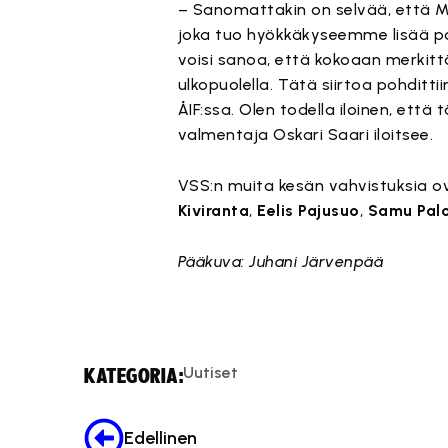
– Sanomattakin on selvää, että Mi
joka tuo hyökkäkyseemme lisää po
voisi sanoa, että kokoaan merkittäv
ulkopuolella. ⁣Tätä siirtoa pohditt
ÅIF:ssa. Olen todella iloinen, että
valmentaja Oskari Saari iloitsee.
VSS:n muita kesän vahvistuksia 
Kiviranta
,
Eelis Pajusuo
,
Samu Pal
Pääkuva: Juhani Järvenpää
Uutiset
KATEGORIA:
Edellinen