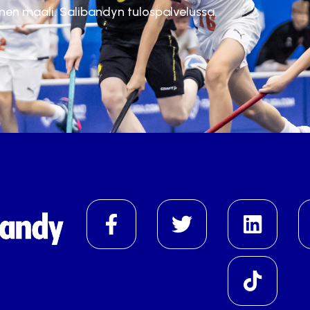
inen maali. Salibandyn tulospalvelussa.