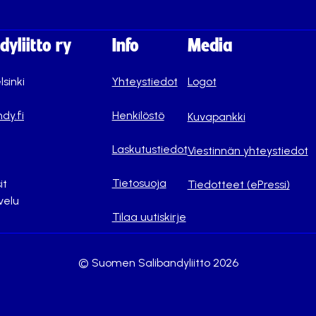
yliitto ry
Info
Media
lsinki
Yhteystiedot
Logot
dy.fi
Henkilöstö
Kuvapankki
Laskutustiedot
Viestinnän yhteystiedot
Tietosuoja
it
Tiedotteet (ePressi)
velu
Tilaa uutiskirje
© Suomen Salibandyliitto 2026