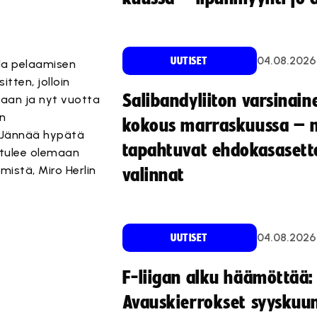
04.08.2026
UUTISET
lla pelaamisen
itten, jolloin
Salibandyliiton varsinain
taan ja nyt vuotta
en
kokous marraskuussa – 
. Jännää hypätä
tapahtuvat ehdokasasette
 tulee olemaan
mistä, Miro Herlin
valinnat
04.08.2026
UUTISET
F-liigan alku häämöttää:
Avauskierrokset syyskuu