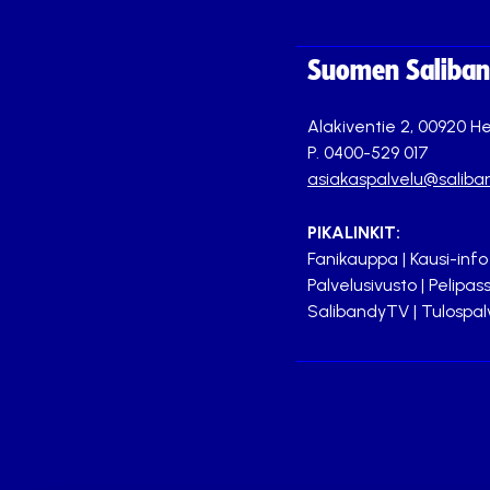
Suomen Saliband
Alakiventie 2, 00920 He
P. 0400-529 017
asiakaspalvelu@saliban
PIKALINKIT:
Fanikauppa
|
Kausi-info
Palvelusivusto
|
Pelipass
SalibandyTV
|
Tulospal