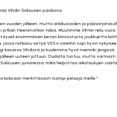
kkää Vihdin Salisusien paidassa.
en vuoden jälkeen, mutta arkikuvioiden ja pääsarjataso
 pitkän treenimatkan takia.⁣ Muutimme Vihtiin reilu vuosi s
ri
kyseli ensimmäisen kerran kiinnostusta joukkuetta koh
jossa ratkaisu siirtyä VSS:n väreihin sopi hyvin nykyise
ngi kasassa Vihdissä ja kuulemma hyvä meininki jengissä
älkeen uuteen juttuun. Oudolta tuntuu, mutta varmasti
 Salisusien junioreissa, mikä helpottaa aikataulujen säätä
tä kokoaan merkittävästi isompi pelaaja meille."