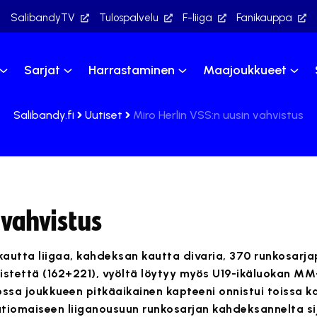
SalibandyTV
Tulospalvelu
F-liiga
Fanikauppa
Sarjat
Harrastaminen
Maajoukkueet
Salibandy.fi
Uutiset
Miro Herlin VSS:n uusin vahvistus
 vahvistus
kautta liigaa, kahdeksan kautta divaria, 370 runkosarja
istettä (162+221), vyöltä löytyy myös U19-ikäluokan MM
ossa joukkueen pitkäaikainen kapteeni onnistui toissa k
iomaiseen liiganousuun runkosarjan kahdeksannelta sija