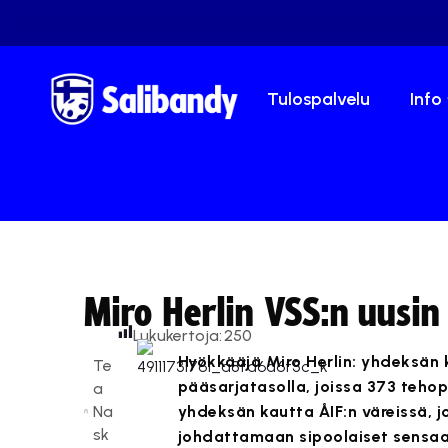
Tulospalvelu
Info
Miro Herlin VSS:n uusin
Lukukertoja:
250
Hyökkääjä Miro Herlin: yhdeksän 
Te
pääsarjatasolla, joissa 373 tehop
a
Na
yhdeksän kautta ÅIF:n väreissä, j
sk
johdattamaan sipoolaiset sensaat