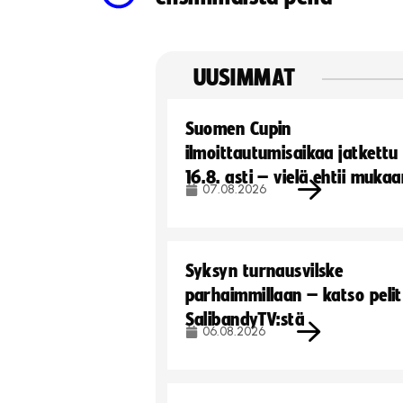
UUSIMMAT
Suomen Cupin
ilmoittautumisaikaa jatkettu
16.8. asti – vielä ehtii muka
07.08.2026
Syksyn turnausvilske
parhaimmillaan – katso pelit
SalibandyTV:stä
06.08.2026