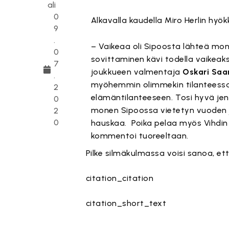
ali
0
Alkavalla kaudella Miro Herlin hyö
9
.
– Vaikeaa oli Sipoosta lähteä mon
0
sovittaminen kävi todella vaikeaksi
7
joukkueen valmentaja
Oskari Saa
.
myöhemmin olimmekin tilanteessa, 
2
elämäntilanteeseen.⁣ Tosi hyvä je
0
monen Sipoossa vietetyn vuoden j
2
0
hauskaa. ⁣ Poika pelaa myös Vihdin
kommentoi tuoreeltaan.⁣
Pilke silmäkulmassa voisi sanoa, et
citation_citation
citation_short_text