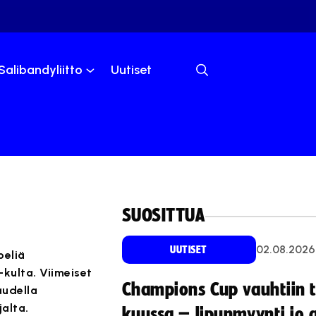
Salibandyliitto
Uutiset
SUOSITTUA
02.08.2026
UUTISET
peliä
-kulta. Viimeiset
Champions Cup vauhtiin 
audella
lta. ⁣
kuussa – lipunmyynti jo 