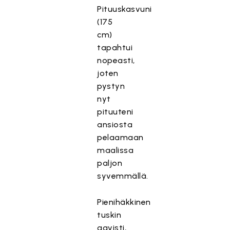
Pituuskasvuni
(175
cm)
tapahtui
nopeasti,
joten
pystyn
nyt
pituuteni
ansiosta
pelaamaan
maalissa
paljon
syvemmällä.
Pienihäkkinen
tuskin
aavisti,