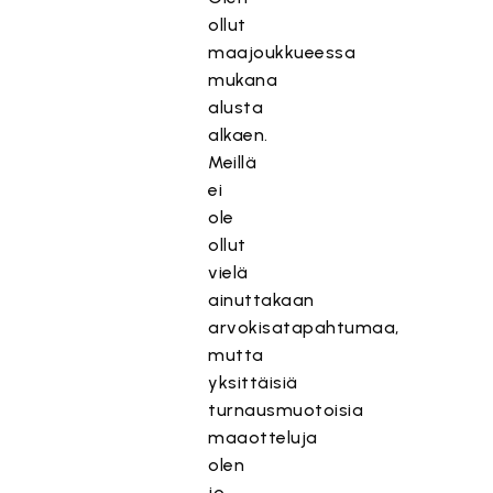
ollut
maajoukkueessa
mukana
alusta
alkaen.
Meillä
ei
ole
ollut
vielä
ainuttakaan
arvokisatapahtumaa,
mutta
yksittäisiä
turnausmuotoisia
maaotteluja
olen
jo