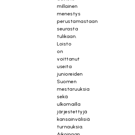
millainen
menestys
perustamastaan
seurasta
tulikaan.
Loisto
on
voittanut
useita
junioreiden
Suomen
mestaruuksia
sekä
ulkomailla
järjestettyjä
kansainvälisiä
turnauksia.
Aikoinaan