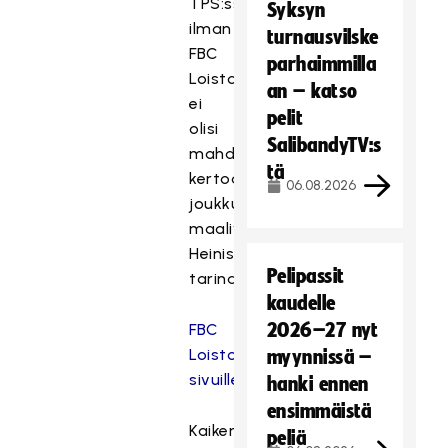
TPS:ssä,
Syksyn
ilman
turnausvilske
FBC
parhaimmilla
Loistoa
an – katso
ei
pelit
olisi
SalibandyTV:s
mahdollista
tä
kertoa
06.08.2026
joukkueen
maalivahti
Heinisen
Pelipassit
tarinaa.
kaudelle
2026–27 nyt
FBC
Loiston
myynnissä –
sivuille
hanki ennen
ensimmäistä
Kaiken
peliä