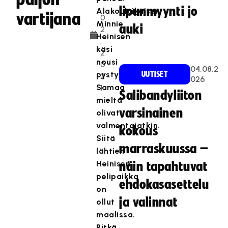
.
lipunmyynti jo
Alakouluikäisen
vartijana
0
Minnie
auki
2
Heinisen
.
käsi
2
nousi
0
04.08.2
pystyyn.
UUTISET
2
026
Samaa
1
Salibandyliiton
mieltä
varsinainen
olivat
valmentajatkin.
kokous
Siitä
marraskuussa –
lähtien
Heinisen
näin tapahtuvat
pelipaikka
ehdokasasettelu
on
ja valinnat
ollut
maalissa.
Pitkä