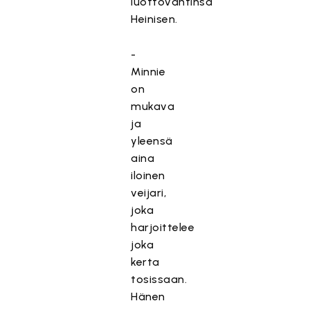
luottovahtinsa
Heinisen.
-
Minnie
on
mukava
ja
yleensä
aina
iloinen
veijari,
joka
harjoittelee
joka
kerta
tosissaan.
Hänen