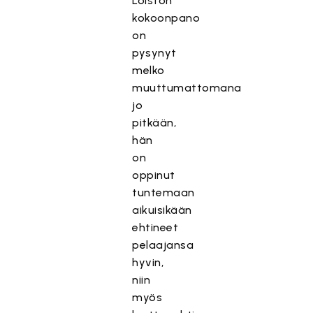
Loiston
kokoonpano
on
pysynyt
melko
muuttumattomana
jo
pitkään,
hän
on
oppinut
tuntemaan
aikuisikään
ehtineet
pelaajansa
hyvin,
niin
myös