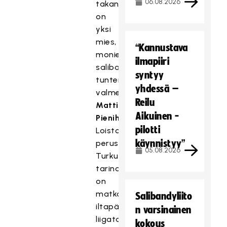
06.08.2026
takana
on
yksi
mies,
“Kannustava
monien
ilmapiiri
salibandyvaikuttajien
syntyy
tuntema
yhdessä –
valmentajavelho
Reilu
Matti
Aikuinen -
Pienihäkkinen
,
pilotti
Loiston
käynnistyy”
perustaja.
05.08.2026
Turkulaisjoukkueen
tarina
on
matka
Salibandyliito
iltapäiväkerhosta
n varsinainen
liigatasolle.
kokous