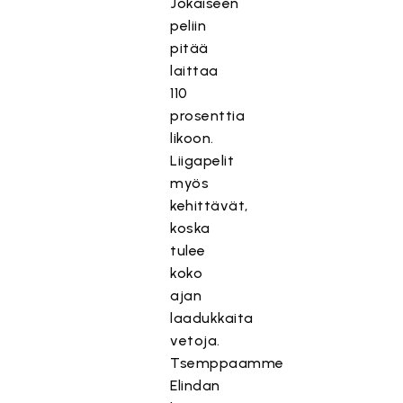
Jokaiseen
peliin
pitää
laittaa
110
prosenttia
likoon.
Liigapelit
myös
kehittävät,
koska
tulee
koko
ajan
laadukkaita
vetoja.
Tsemppaamme
Elindan