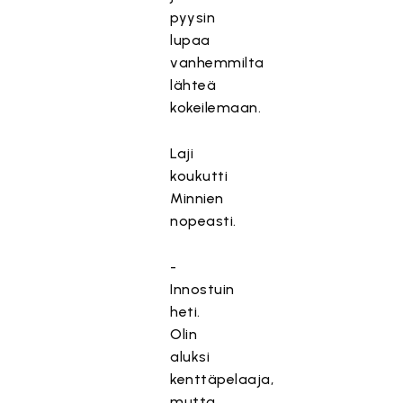
pyysin
lupaa
vanhemmilta
lähteä
kokeilemaan.
Laji
koukutti
Minnien
nopeasti.
-
Innostuin
heti.
Olin
aluksi
kenttäpelaaja,
mutta