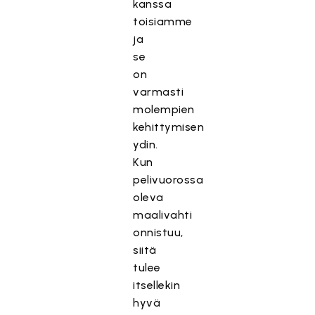
kanssa
toisiamme
ja
se
on
varmasti
molempien
kehittymisen
ydin.
Kun
pelivuorossa
oleva
maalivahti
onnistuu,
siitä
tulee
itsellekin
hyvä