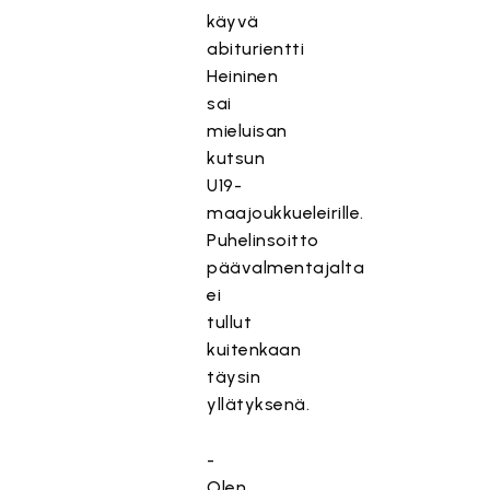
käyvä
abiturientti
Heininen
sai
mieluisan
kutsun
U19-
maajoukkueleirille.
Puhelinsoitto
päävalmentajalta
ei
tullut
kuitenkaan
täysin
yllätyksenä.
-
Olen