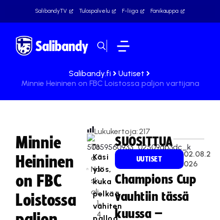
SalibandyTV
Tulospalvelu
F-liiga
Fanikauppa
Salibandy.fi
Uutiset
Minnie Heininen on FBC Loistossa paljon vartijana
Lukukertoja:
217
Minnie
SUOSITTUA
-
Te
02.08.2
Käsi
Heininen
a
UUTISET
026
Na
ylös,
on FBC
Champions Cup
sk
kuka
ali
pelkää
vauhtiin tässä
Loistossa
1
vähiten
kuussa –
4
paljon
palloa.