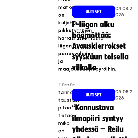
matka
04.08.2
UUTISET
026
on
kuljettu
F-liigan alku
pikkutyttöjen
häämöttää:
harrastuskerhosta
Avauskierrokset
liigan
parrasvaloihin
syyskuun toisella
ja
viikolla
maajoukkueympyröihin.
Tämän
05.08.2
tarinan
UUTISET
026
taustalle
“Kannustava
pitää
tietää,
ilmapiiri syntyy
mikä
yhdessä – Reilu
on