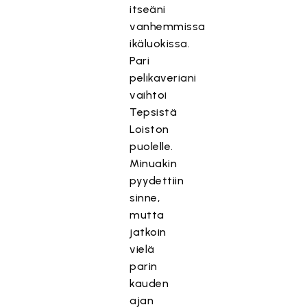
itseäni
vanhemmissa
ikäluokissa.
Pari
pelikaveriani
vaihtoi
Tepsistä
Loiston
puolelle.
Minuakin
pyydettiin
sinne,
mutta
jatkoin
vielä
parin
kauden
ajan