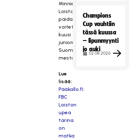
Minnien
Loiston
Champions
paidassa
Cup vauhtiin
voitetut
tässä kuussa
kuusi
– lipunmyynti
junioreiden
jo auki
Suomen
02.08.2026
mestaruutta.
Lue
lisää:
Pääkallo.fi:
FBC
Loiston
upea
tarina
on
matka