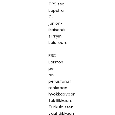
TPS:ssä.
Lopulta
C-
juniori-
ikäisenä
siirryin
Loistoon.
FBC
Loiston
peli
on
perustunut
rohkeaan
hyökkäävään
taktiikkaan.
Turkulaisten
vauhdikkaan