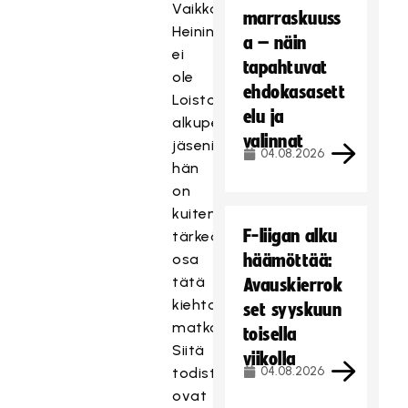
Vaikka
marraskuuss
Heininen
a – näin
ei
tapahtuvat
ole
ehdokasasett
Loiston
elu ja
alkuperäisiä
valinnat
jäseniä,
04.08.2026
hän
on
kuitenkin
F-liigan alku
tärkeä
osa
häämöttää:
tätä
Avauskierrok
kiehtovaa
set syyskuun
matkaa.
toisella
Siitä
viikolla
04.08.2026
todisteena
ovat