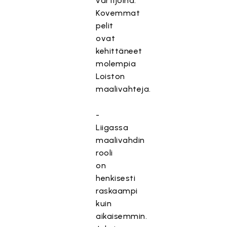
vartijoina.
Kovemmat
pelit
ovat
kehittäneet
molempia
Loiston
maalivahteja.
-
Liigassa
maalivahdin
rooli
on
henkisesti
raskaampi
kuin
aikaisemmin.