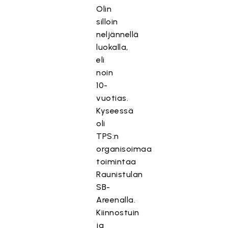
Olin
silloin
neljännellä
luokalla,
eli
noin
10-
vuotias.
Kyseessä
oli
TPS:n
organisoimaa
toimintaa
Raunistulan
SB-
Areenalla.
Kiinnostuin
ja