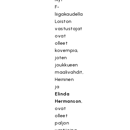
F-
liigakaudella
Loiston
vastustajat
ovat
olleet
kovempia,
joten
joukkueen
maalivahdit,
Heininen
ja
Elinda
Hermanson
,
ovat
olleet
paljon