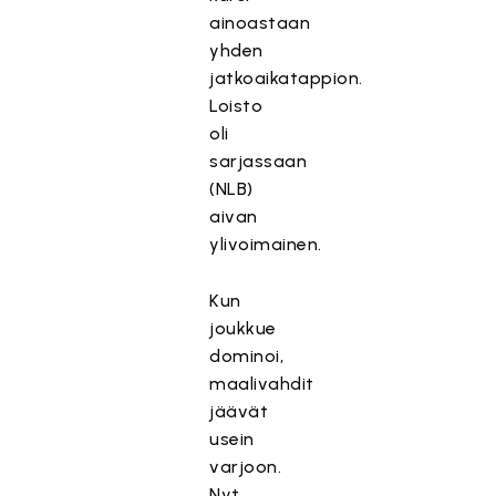
ainoastaan
yhden
jatkoaikatappion.
Loisto
oli
sarjassaan
(NLB)
aivan
ylivoimainen.
Kun
joukkue
dominoi,
maalivahdit
jäävät
usein
varjoon.
Nyt