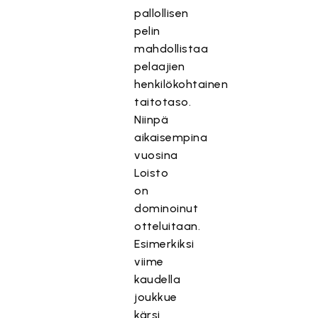
pallollisen
pelin
mahdollistaa
pelaajien
henkilökohtainen
taitotaso.
Niinpä
aikaisempina
vuosina
Loisto
on
dominoinut
otteluitaan.
Esimerkiksi
viime
kaudella
joukkue
kärsi