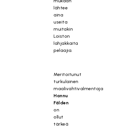
mukaan
lähtee
aina
useita
muitakin
Loiston
lahjakkaita
pelaajia.
Meritoitunut
turkulainen
maalivahtivalmentaja
Hannu
Fälden
on
ollut
tärkeä