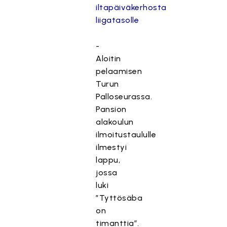
iltapäiväkerhosta
liigatasolle
-
Aloitin
pelaamisen
Turun
Palloseurassa.
Pansion
alakoulun
ilmoitustaululle
ilmestyi
lappu,
jossa
luki
”Tyttösäba
on
timanttia”.