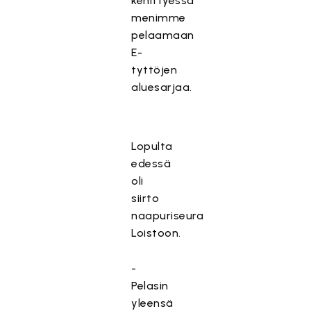
kehittyessä
menimme
pelaamaan
E-
tyttöjen
aluesarjaa.
Lopulta
edessä
oli
siirto
naapuriseura
Loistoon.
-
Pelasin
yleensä