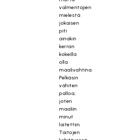
valmentajien
mielestä
jokaisen
piti
ainakin
kerran
kokeilla
olla
maalivahtina.
Pelkäsin
vähiten
palloa,
joten
maaliin
minut
laitettiin.
Taitojen