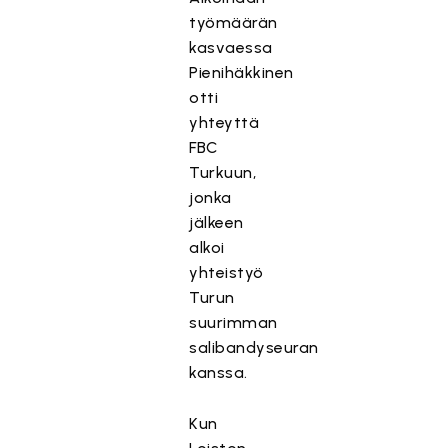
työmäärän
kasvaessa
Pienihäkkinen
otti
yhteyttä
FBC
Turkuun,
jonka
jälkeen
alkoi
yhteistyö
Turun
suurimman
salibandyseuran
kanssa.
Kun