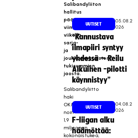
Salibandyliiton
hallitus
päätti
05.08.2
UUTISET
026
viime
viikolla
“Kannustava
sarja-
ilmapiiri syntyy
ja
yhdessä – Reilu
joukkuekohtaisten
tukisummien
Aikuinen -pilotti
jaosta.
käynnistyy”
Salibandyliitto
haki
04.08.2
OKM:ltä
UUTISET
026
noin
F-liigan alku
1,9
miljoonan
häämöttää:
kokonaistukea,