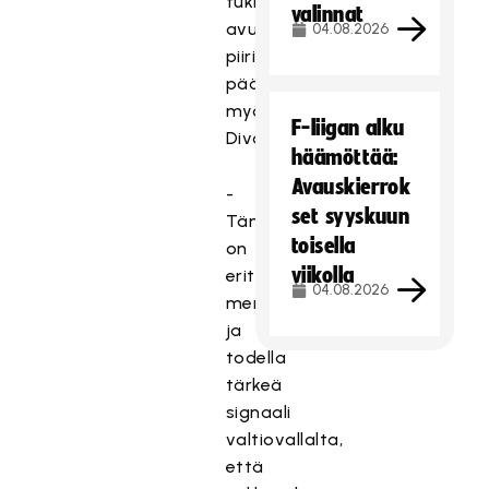
tukipaketissa
valinnat
avustusten
04.08.2026
piiriin
pääsevät
myös
F-liigan alku
Divarijoukkueet.
häämöttää:
Avauskierrok
-
set syyskuun
Tämä
toisella
on
viikolla
erittäin
04.08.2026
merkittävä
ja
todella
tärkeä
signaali
valtiovallalta,
että