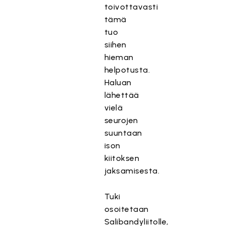
toivottavasti
tämä
tuo
siihen
hieman
helpotusta.
Haluan
lähettää
vielä
seurojen
suuntaan
ison
kiitoksen
jaksamisesta.
Tuki
osoitetaan
Salibandyliitolle,