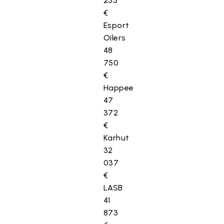
233
€
Esport
Oilers
48
750
€
Happee
47
372
€
Karhut
32
037
€
LASB
41
873