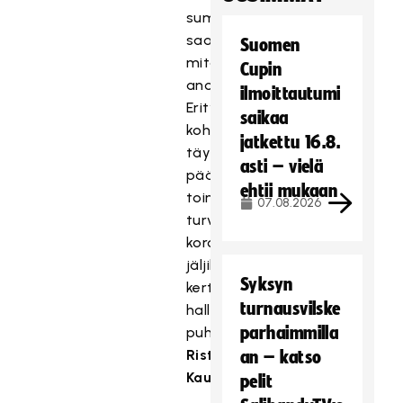
summaa
saatukaan,
Suomen
mitä
Cupin
anoimme.
ilmoittautumi
Erityisavustus
saikaa
kohdentuu
jatkettu 16.8.
täysimääräisenä
asti – vielä
pääsarjajoukkueiden
ehtii mukaan
toimintaedellytysten
07.08.2026
turvaamiseen
koronapandemian
jäljiltä,
Syksyn
kertoo
turnausvilske
hallituksen
parhaimmilla
puheenjohtaja
Risto
an – katso
Kauppinen
.
pelit