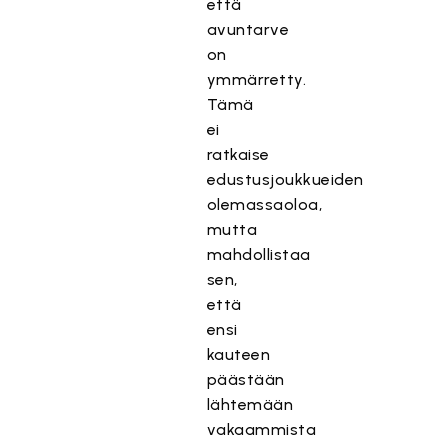
että
avuntarve
on
ymmärretty.
Tämä
ei
ratkaise
edustusjoukkueiden
olemassaoloa,
mutta
mahdollistaa
sen,
että
ensi
kauteen
päästään
lähtemään
vakaammista