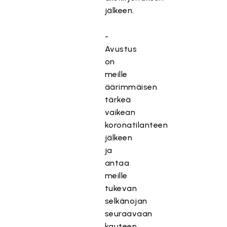
jälkeen.
-
Avustus
on
meille
äärimmäisen
tärkeä
vaikean
koronatilanteen
jälkeen
ja
antaa
meille
tukevan
selkänojan
seuraavaan
kauteen