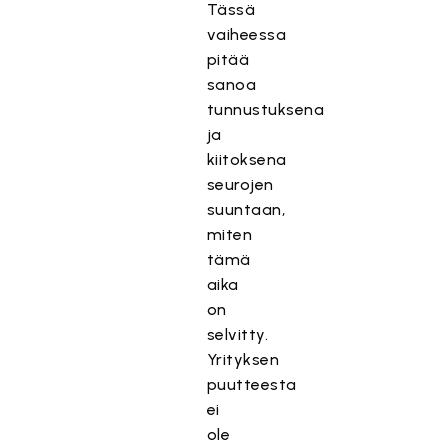
Tässä
vaiheessa
pitää
sanoa
tunnustuksena
ja
kiitoksena
seurojen
suuntaan,
miten
tämä
aika
on
selvitty.
Yrityksen
puutteesta
ei
ole