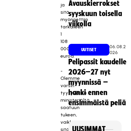
Avauskierrokset
ja
sitä
syyskuun toisella
myönnettiin
viikolla
tarkalleen
1
108
06.08.2
000
UUTISET
026
euroa.
Pelipassit kaudelle
-
2026–27 nyt
Olemme
myynnissä –
varsin
hanki ennen
tyytyväisiä
ministeriöltä
ensimmäistä peliä
saatuun
tukeen,
vaikkei
UUSIMMAT
sitä