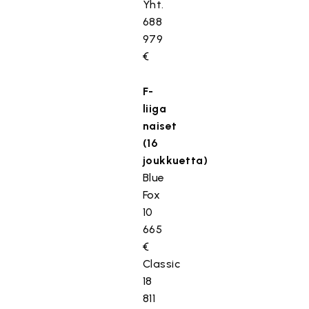
Yht.
688
979
€
F-
liiga
naiset
(16
joukkuetta)
Blue
Fox
10
665
€
Classic
18
811