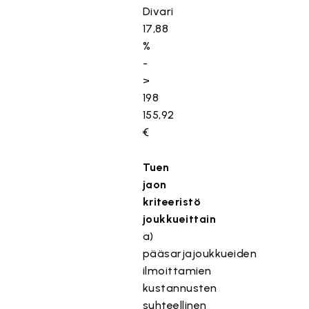
Divari
17,88
%
-
>
198
155,92
€
Tuen
jaon
kriteeristö
joukkueittain
a)
pääsarjajoukkueiden
ilmoittamien
kustannusten
suhteellinen