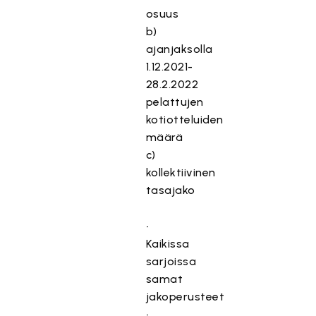
osuus
b)
ajanjaksolla
1.12.2021-
28.2.2022
pelattujen
kotiotteluiden
määrä
c)
kollektiivinen
tasajako
•
Kaikissa
sarjoissa
samat
jakoperusteet
•