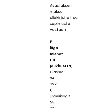
Avustuksen
maksu
allekirjoitettua
sopimusta
vastaan
F-
liiga
miehet
(14
joukkuetta)
Classic
84
992
€
EräViikingit
55