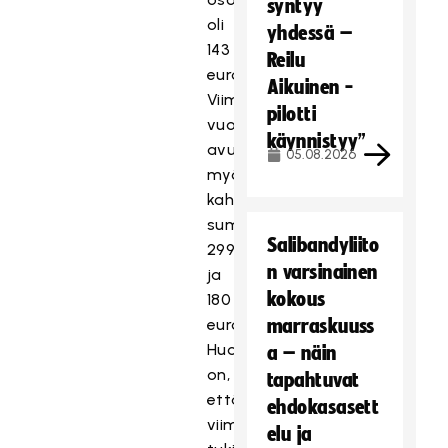
syntyy
oli
yhdessä –
143 000
Reilu
euroa.
Aikuinen -
Viime
pilotti
vuonna
käynnistyy”
avustuksia
05.08.2026
myönnettiin
kahdesti,
summiltaan
Salibandyliito
299 400
n varsinainen
ja
kokous
180 000
euroa.
marraskuuss
Huomionarvoista
a – näin
on,
tapahtuvat
että
ehdokasasett
viimeisimmässä
elu ja