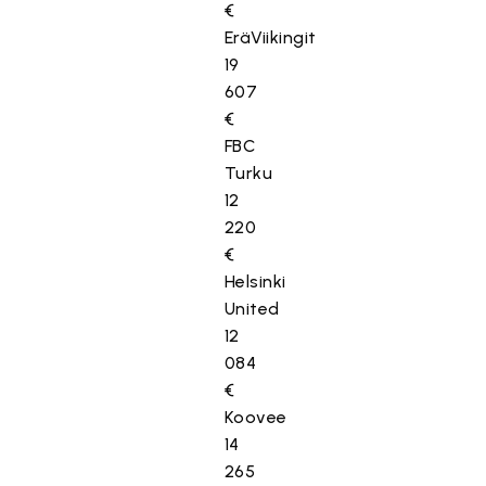
€
EräViikingit
19
607
€
FBC
Turku
12
220
€
Helsinki
United
12
084
€
Koovee
14
265