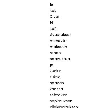
16
kpl,
Divari
14
kpl).
Avustukset
menevät
maksuun
rahan
saavuttua
ja
kunkin
tukea
saavan
kanssa
tehtävän
sopimuksen
allekirjoituksen