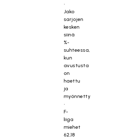
•
Jako
sarjojen
kesken
siinä
%-
suhteessa,
kun
avustusta
on
haettu
ja
myönnetty
•
F-
liiga
miehet
62,18