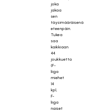
joka
jakaa
sen
täysimääräisenä
eteenpäin.
Tukea
saa
kaikkiaan
44
joukkuetta
(F-
liiga
miehet
14
kpl,
F-
liiga
naiset