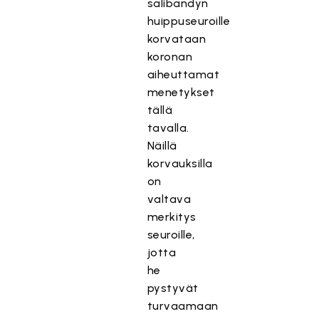
salibandyn
huippuseuroille
korvataan
koronan
aiheuttamat
menetykset
tällä
tavalla.
Näillä
korvauksilla
on
valtava
merkitys
seuroille,
jotta
he
pystyvät
turvaamaan