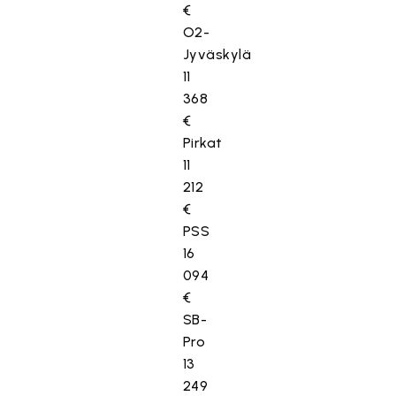
€
O2-
Jyväskylä
11
368
€
Pirkat
11
212
€
PSS
16
094
€
SB-
Pro
13
249