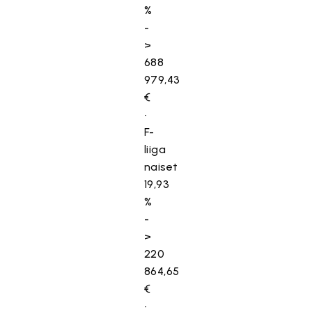
%
-
>
688
979,43
€
•
F-
liiga
naiset
19,93
%
-
>
220
864,65
€
•