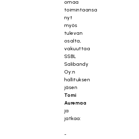
omaa
toimintaansa
nyt
myös
tulevan
osalta,
vakuuttaa
SSBL
Salibandy
Oy:n
hallituksen
jäsen
Tomi
Auremaa
ja
jatkaa:
-