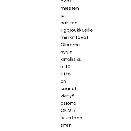
ovat
miesten
ja
naisten
liigajoukkueille
merkittävät.
Olemme
hyvin
kiitollisia,
että
liitto
on
saanut
vietyä
asioita
OKM:n
suuntaan
siten,