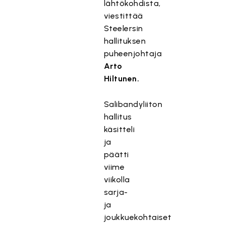
lähtökohdista,
viestittää
Steelersin
hallituksen
puheenjohtaja
Arto
Hiltunen.
Salibandyliiton
hallitus
käsitteli
ja
päätti
viime
viikolla
sarja-
ja
joukkuekohtaiset