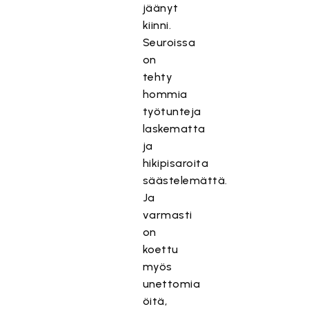
jäänyt
kiinni.
Seuroissa
on
tehty
hommia
työtunteja
laskematta
ja
hikipisaroita
säästelemättä.
Ja
varmasti
on
koettu
myös
unettomia
öitä,